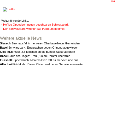
wa.
Weiterführende Links:
- Heftige Opposition gegen begehbaren Schwarzpark
- Der Schwarzpark wird für das Publikum geöffnet
Weitere aktuelle News
Sissach
Stromausfall in mehreren Oberbaselbieter Gemeinden
Basel
Schwarzpark: Einsprachen gegen Öffnung abgewiesen
Geld
BKB muss 2,6 Millionen an die Bundeskasse abliefern
Basel
Raub des Tages: Frau (84) an Rollator überfallen
Fussball
Rippenbruch: Marcelo Diaz fällt für die Vorrunde aus
Allschwil
Rückkehr: Dieter Pfister wird neuer Gemeindeverwalter