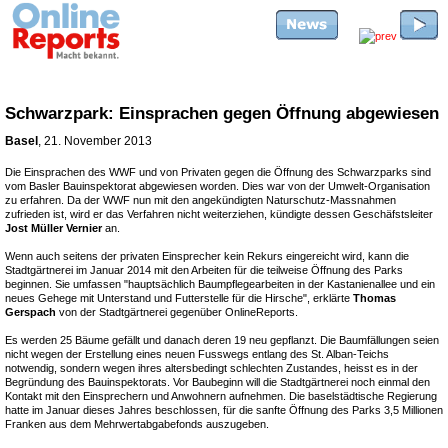
Schwarzpark: Einsprachen gegen Öffnung abgewiesen
Basel
, 21. November 2013
Die Einsprachen des WWF und von Privaten gegen die Öffnung des Schwarzparks sind
vom Basler Bauinspektorat abgewiesen worden. Dies war von der Umwelt-Organisation
zu erfahren. Da der WWF nun mit den angekündigten Naturschutz-Massnahmen
zufrieden ist, wird er das Verfahren nicht weiterziehen, kündigte dessen Geschäfstsleiter
Jost Müller Vernier
an.
Wenn auch seitens der privaten Einsprecher kein Rekurs eingereicht wird, kann die
Stadtgärtnerei im Januar 2014 mit den Arbeiten für die teilweise Öffnung des Parks
beginnen. Sie umfassen "hauptsächlich Baumpflegearbeiten in der Kastanienallee und ein
neues Gehege mit Unterstand und Futterstelle für die Hirsche", erklärte
Thomas
Gerspach
von der Stadtgärtnerei gegenüber OnlineReports.
Es werden 25 Bäume gefällt und danach deren 19 neu gepflanzt. Die Baumfällungen seien
nicht wegen der Erstellung eines neuen Fusswegs entlang des St. Alban-Teichs
notwendig, sondern wegen ihres altersbedingt schlechten Zustandes, heisst es in der
Begründung des Bauinspektorats. Vor Baubeginn will die Stadtgärtnerei noch einmal den
Kontakt mit den Einsprechern und Anwohnern aufnehmen. Die baselstädtische Regierung
hatte im Januar dieses Jahres beschlossen, für die sanfte Öffnung des Parks 3,5 Millionen
Franken aus dem Mehrwertabgabefonds auszugeben.