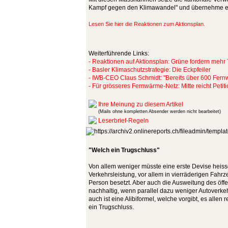
Kampf gegen den Klimawandel" und übernehme ein
Lesen Sie hier die Reaktionen zum Aktionsplan.
Weiterführende Links:
- Reaktionen auf Aktionsplan: Grüne fordern meh
- Basler Klimaschutzstrategie: Die Eckpfeiler
- IWB-CEO Claus Schmidt: "Bereits über 600 Fern
- Für grösseres Fernwärme-Netz: Mitte reicht Petiti
Ihre Meinung zu diesem Artikel
(Mails ohne kompletten Absender werden nicht bearbeitet)
Leserbrief-Regeln
"Welch ein Trugschluss"
Von allem weniger müsste eine erste Devise heiss
Verkehrsleistung, vor allem in vierräderigen Fahr
Person besetzt. Aber auch die Ausweitung des öffen
nachhaltig, wenn parallel dazu weniger Autoverkehr
auch ist eine Alibiformel, welche vorgibt, es alle
ein Trugschluss.