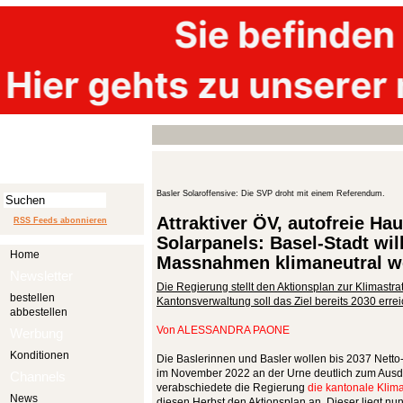
Basler Solaroffensive: Die SVP droht mit einem Referendum.
Attraktiver ÖV, autofreie Hau
RSS Feeds abonnieren
Solarpanels: Basel-Stadt wil
Home
Massnahmen klimaneutral w
Newsletter
Die Regierung stellt den Aktionsplan zur Klimastra
bestellen
Kantonsverwaltung soll das Ziel bereits 2030 erre
abbestellen
Von
ALESSANDRA PAONE
Werbung
Konditionen
Die Baslerinnen und Basler wollen bis 2037 Netto
im November 2022 an der Urne deutlich zum Ausdr
Channels
verabschiedete die Regierung
die kantonale Klim
News
diesen Herbst den Aktionsplan an. Dieser liegt nun