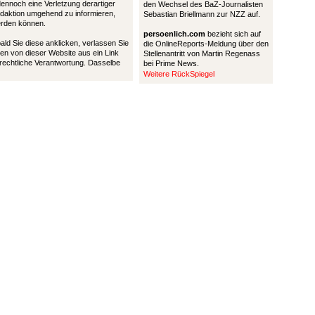
 dennoch eine Verletzung derartiger
den Wechsel des BaZ-Journalisten
Redaktion umgehend zu informieren,
Sebastian Briellmann zur NZZ auf.
werden können.
persoenlich.com
bezieht sich auf
bald Sie diese anklicken, verlassen Sie
die OnlineReports-Meldung über den
en von dieser Website aus ein Link
Stellenantritt von Martin Regenass
 rechtliche Verantwortung. Dasselbe
bei Prime News.
Weitere RückSpiegel