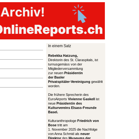
In einem Satz
Rebekka Hatzung,
Direktorin des St. Claraspitals, ist
turnusgemäss von der
Mitgliederversammlung
zur neuen
Präsidentin
der Basler
Privatspitäler-Vereinigung
gewählt
worden.
Die frühere Sprecherin des
EuroAirports
Vivienne Gaskell
ist
neue
Präsidentin des
Kulturvereins Elsass-Freunde
Basel.
Kulturanthropologe
Friedrich von
Bose
tritt am
1. November 2025 die Nachfolge
von Anna Schmid als
neuer
Direktor
des
Museums der