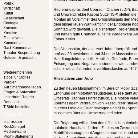
Politik
Wirtschaft
Regierungspräsident Conradin Cramer (LDP), Baud
Kultur
und Umweltdirektor Kaspar Sutter (SP) stellen die
Gesellschaft
Montag im Vorzimmer des Grossratssaals den Medie
Ökologie
dem bisher lauen Wahlkampf in der Endphase noc
Konsum
Sonntag wird gewählt. Die bisherigen Regierungsmi
Kreative
und haben gute Chancen auf eine Wiederwahl. Am 
Faits divers
Esther Keller.
Kommentar
Gast-Kommentar
Der Aktionsplan, der alle zwei Jahre überprüft und
Theater-Besprechung
umfasst 30 bestehende und 34 neue Massnahmen.
Gelesen & gedacht
Handlungsfelder verteilt: Mobilität, Gebäude, Baue
Entsorgung und Negativemissionen sowie Landwir
Services
schätzt die anfallenden Investitionskosten auf 197
Weiterempfehlen
Tipps für Stories
Alternativen zum Auto
Parolen
Auf Smartphone laden
Zu den neuen Massnahmen im Bereich Mobilität zä
Fragen & Antworten
Erhöhung der Motorfahrzeugsteuer. Diese geht au
Leserbrief-Regeln
Grossrats Raphael Fuhrer zurück. Die Motion verla
Donation
übermässigem Verbrauch von Ressourcen" stärker
T-Shirt bestellen
in erster Linie die Geländewagen und SUV (Sport U
muss noch über die Umsetzung befinden.
About us
Impressum
Die Regierung will zudem den öffentlichen Verkehr 
RückSpiegel
autofreie Haushalte fördern. Zu diesem Zweck soll
Medien-Echo
Mobilitätsmanagement Angebote erarbeitet und um
Promi-Statements
setzen, Alternativen zum Auto auszuprobieren.