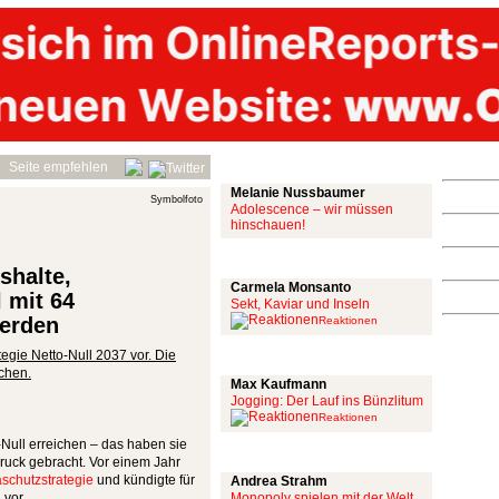
Mit links
Seite empfehlen
Melanie Nussbaumer
Symbolfoto
Adolescence – wir müssen
hinschauen!
Achtung: Satire!
shalte,
Carmela Monsanto
l mit 64
Sekt, Kaviar und Inseln
erden
Reaktionen
tegie Netto-Null 2037 vor. Die
Aus meiner Bubble
ichen.
Max Kaufmann
Jogging: Der Lauf ins Bünzlitum
Reaktionen
-Null erreichen – das haben sie
Alles mit scharf
uck gebracht. Vor einem Jahr
aschutzstrategie
und kündigte für
Andrea Strahm
 vor.
Monopoly spielen mit der Welt