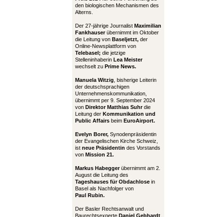
den biologischen Mechanismen des
Alterns.
Der 27-jährige Journalist
Maximilian
Fankhauser
übernimmt im Oktober
die Leitung von
Baseljetzt,
der
Online-Newsplattform von
Telebasel;
die jetzige
Stelleninhaberin
Lea Meister
wechselt zu
Prime News.
Manuela Witzig
, bisherige Leiterin
der deutschsprachigen
Unternehmenskommunikation,
übernimmt per 9. September 2024
von
Direktor Matthias Suhr
die
Leitung der
Kommunikation und
Public Affairs
beim
EuroAirport.
Evelyn Borer,
Synodenpräsidentin
der Evangelischen Kirche Schweiz,
ist
neue Präsidentin
des Vorstands
von
Mission 21.
Markus Habegger
übernimmt am 2.
August die Leitung des
Tageshauses für Obdachlose
in
Basel als Nachfolger von
Paul Rubin.
Der Basler Rechtsanwalt und
Baurechtsexperte
Daniel Gebhardt