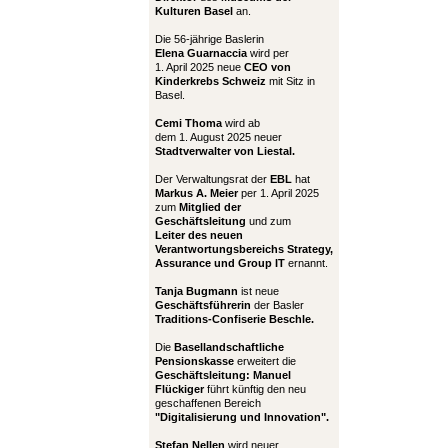
Kulturen Basel
an.
Die 56-jährige Baslerin
Elena Guarnaccia
wird per
1. April 2025 neue
CEO von
Kinderkrebs Schweiz
mit Sitz in
Basel.
Cemi Thoma
wird ab
dem 1. August 2025 neuer
Stadtverwalter von Liestal.
Der Verwaltungsrat der
EBL
hat
Markus A. Meier
per 1. April 2025
zum
Mitglied der
Geschäftsleitung
und zum
Leiter
des neuen
Verantwortungsbereichs Strategy,
Assurance und Group IT
ernannt.
Tanja Bugmann
ist neue
Geschäftsführerin
der Basler
Traditions-Confiserie Beschle.
Die
Basellandschaftliche
Pensionskasse
erweitert die
Geschäftsleitung:
Manuel
Flückiger
führt künftig den neu
geschaffenen Bereich
"Digitalisierung und Innovation".
Stefan Nellen
wird neuer