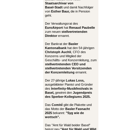
Staatsarchivar von
Basel-Stadt
und damit Nachfolger
von
Esther Baur,
die in Pension
geht.
Der Verwaltungsrat des
EuroAirport
hat
Renaud Paubelle
zum neuen
stellvertretenden
Direktor
ernannt.
Der Bankrat der
Basler
Kantonalbank
hat den 54-jährigen
Christoph Auchli
, CFO des
Konzerns und Mitglied der
Geschäfts- und Konzernleitung, zum
stellvertretenden CEO und
stellvertretenden Vorsitzenden
der Konzernleitung
ernannt.
Der 27-jährige
Lukas Loss,
ausgebildeter Pianist und Gründer
des
Interfinity-Musikfestivals in
Basel,
gewinnt den
Jugendpreis
des Sperber-Kollegiums 2025.
Das
Comité
gibt die Plakette und
das Motto der
Basler Fasnacht
2025
bekannt:
"Syg wie de
wottsch".
Das "Amt für Wald beider Basel"
heisst neu
"Amt für Wald und Wild