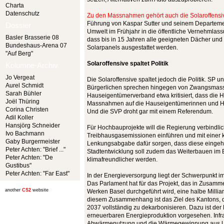
Charta
Datenschutz
Zu den Massnahmen gehört auch die Solaroffensi
Führung von Kaspar Sutter und seinem Departement
Dossier
Umwelt im Frühjahr in die öffentliche Vernehmlassu
Basler Brasserie 08
dass bis in 15 Jahren alle geeigneten Dächer und
Bundeshaus-Arena 07
Solarpanels ausgestattet werden.
"Auf Berg"
Solaroffensive spaltet Politik
Kolumne-Archiv
Jo Vergeat
Die Solaroffensive spaltet jedoch die Politik. SP u
Aurel Schmidt
Bürgerlichen sprechen hingegen von Zwangsmas
Sarah Bühler
Hauseigentümerverband etwa kritisiert, dass die Ha
Joël Thüring
Massnahmen auf die Hauseigentümerinnen und H
Corina Christen
Und die SVP droht gar mit einem Referendum.
Adil Koller
Hansjörg Schneider
Für Hochbauprojekte will die Regierung verbindlic
Ivo Bachmann
Treibhausgasemissionen einführen und mit einer
Gaby Burgermeister
Lenkungsabgabe dafür sorgen, dass diese eingeha
Peter Achten: "Brief ..."
Stadtentwicklung soll zudem das Weiterbauen im B
Peter Achten: "De
klimafreundlicher werden.
Gustibus"
Peter Achten: "Far East"
In der Energieversorgung liegt der Schwerpunkt 
Das Parlament hat für das Projekt, das in Zusamme
another
CS2
website
Werken Basel durchgeführt wird, eine halbe Milli
diesem Zusammenhang ist das Ziel des Kantons, 
2037 vollständig zu dekarbonisieren. Dazu ist der
erneuerbaren Energieproduktion vorgesehen. Inf
Abwärmenutzung und die Wärmegewinnung aus 