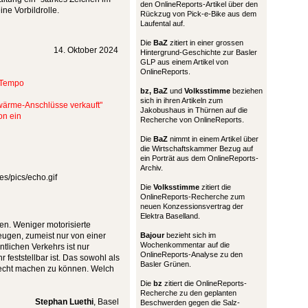
den OnlineReports-Artikel über den
e Vorbildrolle.
Rückzug von Pick-e-Bike aus dem
Laufental auf.
Die
BaZ
zitiert in einer grossen
14. Oktober 2024
Hintergrund-Geschichte zur Basler
GLP aus einem Artikel von
OnlineReports.
r Tempo
bz,
BaZ
und
Volksstimme
beziehen
sich in ihren Artikeln zum
wärme-Anschlüsse verkauft"
Jakobushaus in Thürnen auf die
on ein
Recherche von OnlineReports.
Die
BaZ
nimmt in einem Artikel über
die Wirtschaftskammer Bezug auf
ein Porträt aus dem OnlineReports-
Archiv.
Die
Volksstimme
zitiert die
OnlineReports-Recherche zum
neuen Konzessionsvertrag der
Elektra Baselland.
en. Weniger motorisierte
zeugen, zumeist nur von einer
Bajour
bezieht sich im
Wochenkommentar auf die
tlichen Verkehrs ist nur
OnlineReports-Analyse zu den
 feststellbar ist. Das sowohl als
Basler Grünen.
n recht machen zu können. Welch
Die
bz
zitiert die OnlineReports-
Recherche zu den geplanten
Stephan Luethi
, Basel
Beschwerden gegen die Salz-