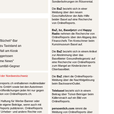
Sondierbohrungen im Röserental.
Die
BaZ
bezieht sich in einer
Meldung über den neuen
Geschäftsführer der Aids-Hilfe
beider Basel auf eine Recherche
von OnlineReports.
BaZ, bz,
Baseljetzt
und
Happy
Radio
nehmen die Recherche von
OnlineReports über den Abgang des
"Bücheli"-Bar
Finanzchefs Tim Kretschmer beim
Kunstmuseum Basel auf.
zu Taxistand an
all am Kiosk
Die
BaZ
bezieht sich in einem Artikel
zur Abstimmung über das
ggerissen
Baselbieter Gesundheitsgesetz auf
rime News"
eine Recherche von OnlineReports
zum Mangel an Kinderärzten im
aumfäll-Gegner
Oberbaselbiet.
al der Nordwestschweiz
Die
BaZ
zitiert die OnlineReports-
Meldung über die Nachfolgelösung
ereports.ch enthaltenen multimedialer
beim BackwarenOutlet.
ports GmbH sowie bei den Autorinnen
öffentlichungen jeder Art nur gegen
Telebasel
bezieht sich in einem
tion von OnlineReports.ch.
Beitrag über Ticket-Betrüger beim
Källerstraich auf ein Bild von
nd Haftung für Werbe-Banner oder
OnlineReports.
die eigene Beiträge, wenn auch mit
Reports publizieren. OnlineReports
persoenlich.com
nimmt die
 Urheber- und andere Rechte von
Meldung von OnlineReports über