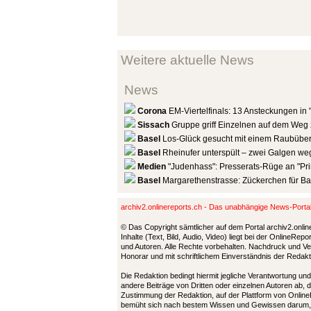
Weitere aktuelle News
News
Corona
EM-Viertelfinals: 13 Ansteckungen in 
Sissach
Gruppe griff Einzelnen auf dem Weg 
Basel
Los-Glück gesucht mit einem Raubüberf
Basel
Rheinufer unterspült – zwei Galgen we
Medien
"Judenhass": Presserats-Rüge an "P
Basel
Margarethenstrasse: Zückerchen für B
archiv2.onlinereports.ch - Das unabhängige News-Port
© Das Copyright sämtlicher auf dem Portal archiv2.onlin
Inhalte (Text, Bild, Audio, Video) liegt bei der OnlineRe
und Autoren. Alle Rechte vorbehalten. Nachdruck und Ver
Honorar und mit schriftlichem Einverständnis der Redak
Die Redaktion bedingt hiermit jegliche Verantwortung u
andere Beiträge von Dritten oder einzelnen Autoren ab, 
Zustimmung der Redaktion, auf der Plattform von Online
bemüht sich nach bestem Wissen und Gewissen darum,