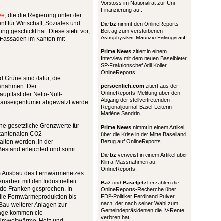
Vorstoss im Nationalrat zur Uni-
Finanzierung auf.
ve,
die die Regierung unter der
 für Wirtschaft, Soziales und
Die
bz
nimmt den OnlineReports-
ng geschickt hat. Diese sieht vor,
Beitrag zum verstorbenen
Astrophysiker Maurizio Falanga auf.
 Fassaden im Kanton mit
Prime News
zitiert in einem
Interview mit dem neuen Baselbieter
SP-Fraktionschef Adil Koller
OnlineReports.
nd Grüne sind dafür, die
snahmen. Der
persoenlich.com
zitiert aus der
OnlineReports-Meldung über den
uptlast der Netto-Null-
Abgang der stellvertretenden
auseigentümer abgewälzt werde.
Regionaljournal-Basel-Leiterin
Marlène Sandrin.
he gesetzliche Grenzwerte für
Prime News
nimmt in einem Artikel
 kantonalen CO2-
über die Krise in der Mitte Baselland
lten werden. In der
Bezug auf OnlineReports.
estand erleichtert und somit
Die
bz
verweist in einem Artikel über
Klima-Massnahmen auf
OnlineReports.
im Ausbau des Fernwärmenetzes.
narbeit mit den Industriellen
BaZ
und
Baseljetzt
erzählen die
arde Franken gesprochen. In
OnlineReports-Recherche über
die Fernwärmeproduktion bis
FDP-Politiker Ferdinand Pulver
nach, der nach seiner Wahl zum
 Bau weiterer Anlagen zur
Gemeindepräsidenten die IV-Rente
rage kommen die
verloren hat.
Umweltwärme, Holz und