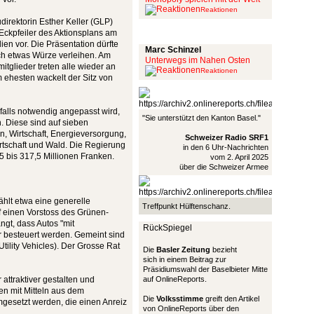
Reaktionen
irektorin Esther Keller (GLP)
Schinzel Pommes
 Eckpfeiler des Aktionsplans am
n vor. Die Präsentation dürfte
Marc Schinzel
h etwas Würze verleihen. Am
Unterwegs im Nahen Osten
tglieder treten alle wieder an
Reaktionen
ehesten wackelt der Sitz von
 falls notwendig angepasst wird,
"Sie unterstützt den Kanton Basel."
 Diese sind auf sieben
n, Wirtschaft, Energieversorgung,
Schweizer Radio SRF1
tschaft und Wald. Die Regierung
in den 6 Uhr-Nachrichten
,5 bis 317,5 Millionen Franken.
vom 2. April 2025
über die Schweizer Armee
hlt etwa eine generelle
Treffpunkt Hülftenschanz.
f einen Vorstoss des Grünen-
ngt, dass Autos "mit
RückSpiegel
 besteuert werden. Gemeint sind
tility Vehicles). Der Grosse Rat
Die
Basler Zeitung
bezieht
sich in einem Beitrag zur
Präsidiumswahl der Baselbieter Mitte
attraktiver gestalten und
auf OnlineReports.
en mit Mitteln aus dem
Die
Volksstimme
greift den Artikel
gesetzt werden, die einen Anreiz
von OnlineReports über den