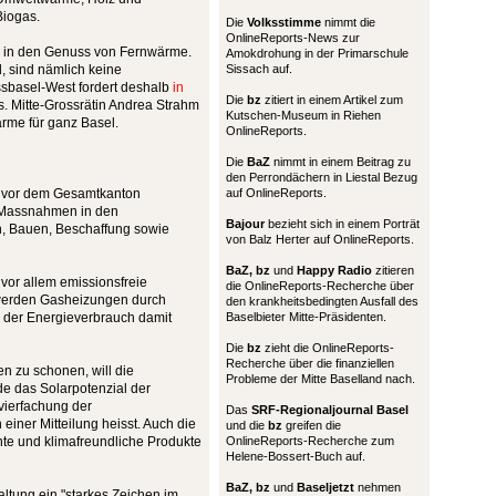
Biogas.
Die
Volksstimme
nimmt die
OnlineReports-News zur
n in den Genuss von Fernwärme.
Amokdrohung in der Primarschule
, sind nämlich keine
Sissach auf.
sbasel-West fordert deshalb
in
Die
bz
zitiert in einem Artikel zum
. Mitte-Grossrätin Andrea Strahm
Kutschen-Museum in Riehen
ärme für ganz Basel.
OnlineReports.
Die
BaZ
nimmt in einem Beitrag zu
den Perrondächern in Liestal Bezug
e vor dem Gesamtkanton
auf OnlineReports.
ie Massnahmen in den
Bajour
bezieht sich in einem Porträt
n, Bauen, Beschaffung sowie
von Balz Herter auf OnlineReports.
BaZ, bz
und
Happy Radio
zitieren
 vor allem emissionsfreie
die OnlineReports-Recherche über
werden Gasheizungen durch
den krankheitsbedingten Ausfall des
 der Energieverbrauch damit
Baselbieter Mitte-Präsidenten.
Die
bz
zieht die OnlineReports-
Recherche über die finanziellen
 zu schonen, will die
Probleme der Mitte Baselland nach.
e das Solarpotenzial der
vierfachung der
Das
SRF-Regionaljournal Basel
einer Mitteilung heisst. Auch die
und die
bz
greifen die
nte und klimafreundliche Produkte
OnlineReports-Recherche zum
Helene-Bossert-Buch auf.
BaZ, bz
und
Baseljetzt
nehmen
ltung ein "starkes Zeichen im