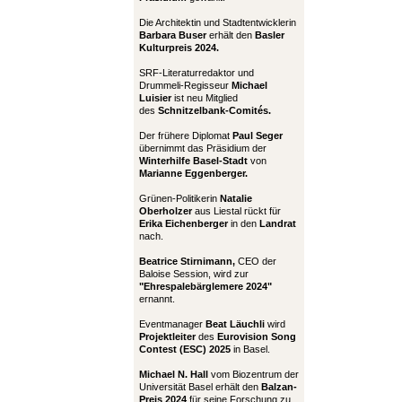
Die Architektin und Stadtentwicklerin
Barbara Buser
erhält den
Basler
Kulturpreis 2024.
SRF-Literaturredaktor und
Drummeli-Regisseur
Michael
Luisier
ist neu Mitglied
des
Schnitzelbank-Comités.
Der frühere Diplomat
Paul Seger
übernimmt das Präsidium der
Winterhilfe Basel-Stadt
von
Marianne Eggenberger.
Grünen-Politikerin
Natalie
Oberholzer
aus Liestal rückt für
Erika Eichenberger
in den
Landrat
nach.
Beatrice Stirnimann,
CEO der
Baloise Session, wird zur
"Ehrespalebärglemere 2024"
ernannt.
Eventmanager
Beat Läuchli
wird
Projektleiter
des
Eurovision Song
Contest (ESC) 2025
in Basel.
Michael N. Hall
vom Biozentrum der
Universität Basel erhält den
Balzan-
Preis 2024
für seine Forschung zu