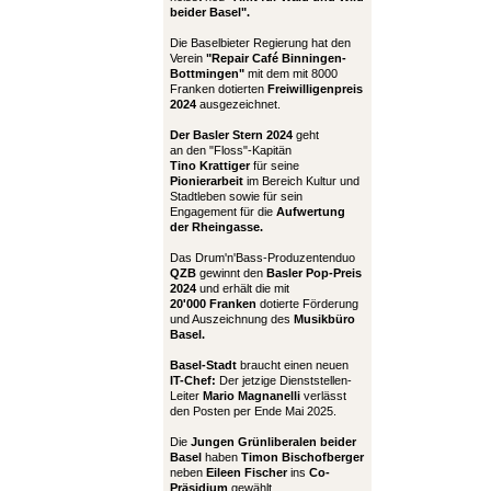
beider Basel".
Die Baselbieter Regierung hat den
Verein
"Repair Café Binningen-
Bottmingen"
mit dem mit 8000
Franken dotierten
Freiwilligenpreis
2024
ausgezeichnet.
Der Basler Stern 2024
geht
an den "Floss"-Kapitän
Tino Krattiger
für seine
Pionierarbeit
im Bereich Kultur und
Stadtleben sowie für sein
Engagement für die
Aufwertung
der Rheingasse.
Das Drum'n'Bass-Produzentenduo
QZB
gewinnt den
Basler Pop-Preis
2024
und erhält die mit
20'000 Franken
dotierte Förderung
und Auszeichnung des
Musikbüro
Basel.
Basel-Stadt
braucht einen neuen
IT-Chef:
Der jetzige Dienststellen-
Leiter
Mario Magnanelli
verlässt
den Posten per Ende Mai 2025.
Die
Jungen Grünliberalen beider
Basel
haben
Timon Bischofberger
neben
Eileen Fischer
ins
Co-
Präsidium
gewählt.