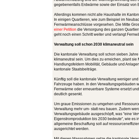
gegebenenfalls Erdwärme sowie der Einsatz von 
Allerdings kommen nicht alle Haushalte im Kanto
In einigen Quartieren, wie zum Beispiel im Neubad
Fernwärmeanschlüsse vorgesehen. Die Mitte Gros
einer Petition
die Versorgung des ganzen Quartiers
geht noch einen Schritt weiter und verlangt Fernw
Verwaltung soll schon 2030 klimaneutral sein
Die kantonale Verwaltung soll schon sieben Jahr
klimaneutral sein. Um dies zu erreichen, plant s
Handlungsfeldern Mobilität, Gebäude und Anlage
kantonale Staatsbeiträge.
Künftig soll die kantonale Verwaltung weniger und
Fahrzeuge haben. In den Verwaltungsgebäuden 
Fernwärme oder erneuerbare Systeme ersetzt und
deutlich gesenkt.
Um graue Emissionen zu umgehen und Ressourcen
Verwaltung mehr um- statt neu bauen. Zudem werd
Verwaltungsgebäude ausgeschöpft, was "eine Ver
Eigenstromproduktion bis 2030 bedeute", wie es in 
allgemeine Beschaffung soll auf ressourceneffizie
ausgerichtet werden.
Mit diesen Massnahmen setze die kantonale Verwa