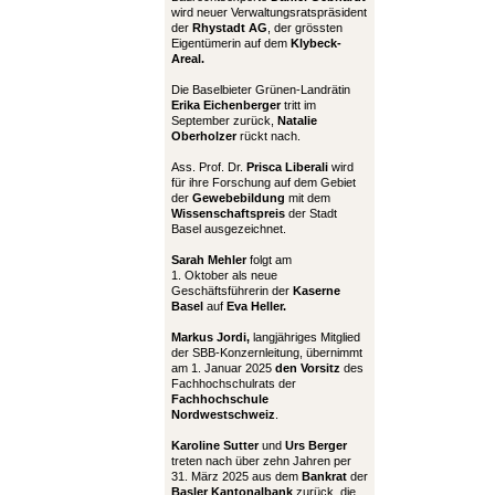
wird neuer Verwaltungsratspräsident
der
Rhystadt AG
, der grössten
Eigentümerin auf dem
Klybeck-
Areal.
Die Baselbieter Grünen-Landrätin
Erika Eichenberger
tritt im
September zurück,
Natalie
Oberholzer
rückt nach.
Ass. Prof. Dr.
Prisca Liberali
wird
für ihre Forschung auf dem Gebiet
der
Gewebebildung
mit dem
Wissenschaftspreis
der Stadt
Basel ausgezeichnet.
Sarah Mehler
folgt am
1. Oktober als neue
Geschäftsführerin der
Kaserne
Basel
auf
Eva Heller.
Markus Jordi,
langjähriges Mitglied
der SBB-Konzernleitung, übernimmt
am 1. Januar 2025
den Vorsitz
des
Fachhochschulrats der
Fachhochschule
Nordwestschweiz
.
Karoline Sutter
und
Urs Berger
treten nach über zehn Jahren per
31. März 2025 aus dem
Bankrat
der
Basler Kantonalbank
zurück, die