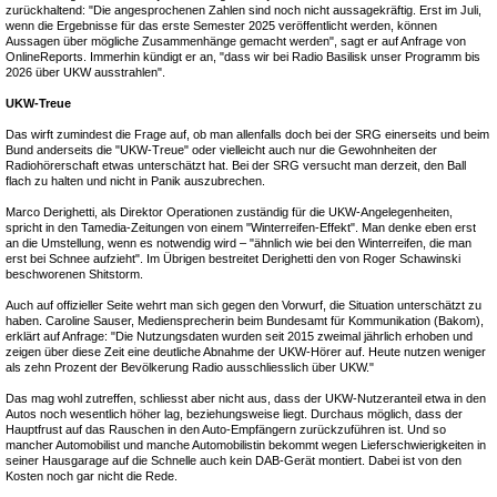
zurückhaltend: "Die angesprochenen Zahlen sind noch nicht aussagekräftig. Erst im Juli,
wenn die Ergebnisse für das erste Semester 2025 veröffentlicht werden, können
Aussagen über mögliche Zusammenhänge gemacht werden", sagt er auf Anfrage von
OnlineReports. Immerhin kündigt er an, "dass wir bei Radio Basilisk unser Programm bis
2026 über UKW ausstrahlen".
UKW-Treue
Das wirft zumindest die Frage auf, ob man allenfalls doch bei der SRG einerseits und beim
Bund anderseits die "UKW-Treue" oder vielleicht auch nur die Gewohnheiten der
Radiohörerschaft etwas unterschätzt hat. Bei der SRG versucht man derzeit, den Ball
flach zu halten und nicht in Panik auszubrechen.
Marco Derighetti, als Direktor Operationen zuständig für die UKW-Angelegenheiten,
spricht in den Tamedia-Zeitungen von einem "Winterreifen-Effekt". Man denke eben erst
an die Umstellung, wenn es notwendig wird – "ähnlich wie bei den Winterreifen, die man
erst bei Schnee aufzieht". Im Übrigen bestreitet Derighetti den von Roger Schawinski
beschworenen Shitstorm.
Auch auf offizieller Seite wehrt man sich gegen den Vorwurf, die Situation unterschätzt zu
haben. Caroline Sauser, Mediensprecherin beim Bundesamt für Kommunikation (Bakom),
erklärt auf Anfrage: "Die Nutzungsdaten wurden seit 2015 zweimal jährlich erhoben und
zeigen über diese Zeit eine deutliche Abnahme der UKW-Hörer auf. Heute nutzen weniger
als zehn Prozent der Bevölkerung Radio ausschliesslich über UKW."
Das mag wohl zutreffen, schliesst aber nicht aus, dass der UKW-Nutzeranteil etwa in den
Autos noch wesentlich höher lag, beziehungsweise liegt. Durchaus möglich, dass der
Hauptfrust auf das Rauschen in den Auto-Empfängern zurückzuführen ist. Und so
mancher Automobilist und manche Automobilistin bekommt wegen Lieferschwierigkeiten in
seiner Hausgarage auf die Schnelle auch kein DAB-Gerät montiert. Dabei ist von den
Kosten noch gar nicht die Rede.