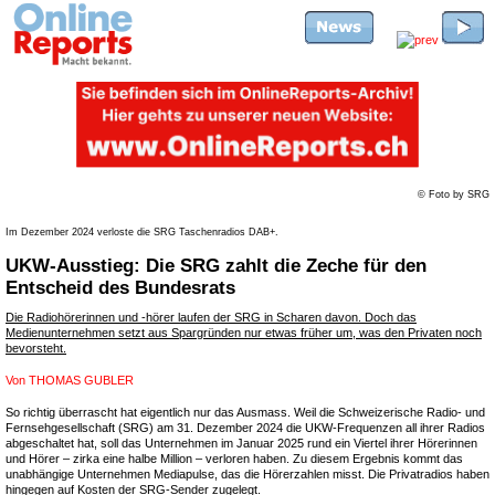
© Foto by SRG
Im Dezember 2024 verloste die SRG Taschenradios DAB+.
UKW-Ausstieg: Die SRG zahlt die Zeche für den
Entscheid des Bundesrats
Die Radiohörerinnen und -hörer laufen der SRG in Scharen davon. Doch das
Medienunternehmen setzt aus Spargründen nur etwas früher um, was den Privaten noch
bevorsteht.
Von
THOMAS GUBLER
So richtig überrascht hat eigentlich nur das Ausmass. Weil die Schweizerische Radio- und
Fernsehgesellschaft (SRG) am 31. Dezember 2024 die UKW-Frequenzen all ihrer Radios
abgeschaltet hat, soll das Unternehmen im Januar 2025 rund ein Viertel ihrer Hörerinnen
und Hörer – zirka eine halbe Million – verloren haben. Zu diesem Ergebnis kommt das
unabhängige Unternehmen Mediapulse, das die Hörerzahlen misst. Die Privatradios haben
hingegen auf Kosten der SRG-Sender zugelegt.