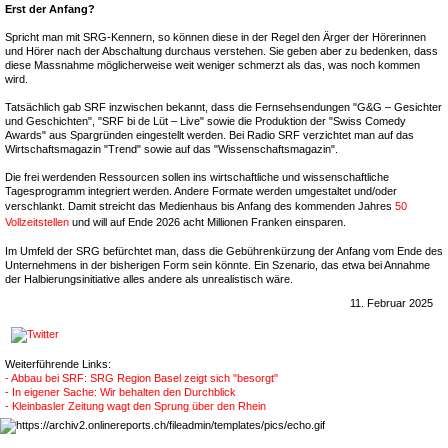
Erst der Anfang?
Spricht man mit SRG-Kennern, so können diese in der Regel den Ärger der Hörerinnen
und Hörer nach der Abschaltung durchaus verstehen. Sie geben aber zu bedenken, dass
diese Massnahme möglicherweise weit weniger schmerzt als das, was noch kommen
wird.
Tatsächlich gab SRF inzwischen bekannt, dass die Fernsehsendungen "G&G – Gesichter
und Geschichten", "SRF bi de Lüt – Live" sowie die Produktion der "Swiss Comedy
Awards" aus Spargründen eingestellt werden. Bei Radio SRF verzichtet man auf das
Wirtschaftsmagazin "Trend" sowie auf das "Wissenschaftsmagazin".
Die frei werdenden Ressourcen sollen ins wirtschaftliche und wissenschaftliche
Tagesprogramm integriert werden. Andere Formate werden umgestaltet und/oder
verschlankt. Damit streicht das Medienhaus bis Anfang des kommenden Jahres
50
Vollzeitstellen
und will auf Ende 2026 acht Millionen Franken einsparen.
Im Umfeld der SRG befürchtet man, dass die Gebührenkürzung der Anfang vom Ende des
Unternehmens in der bisherigen Form sein könnte. Ein Szenario, das etwa bei Annahme
der Halbierungsinitiative alles andere als unrealistisch wäre.
11. Februar 2025
Weiterführende Links:
- Abbau bei SRF: SRG Region Basel zeigt sich "besorgt"
- In eigener Sache: Wir behalten den Durchblick
- Kleinbasler Zeitung wagt den Sprung über den Rhein