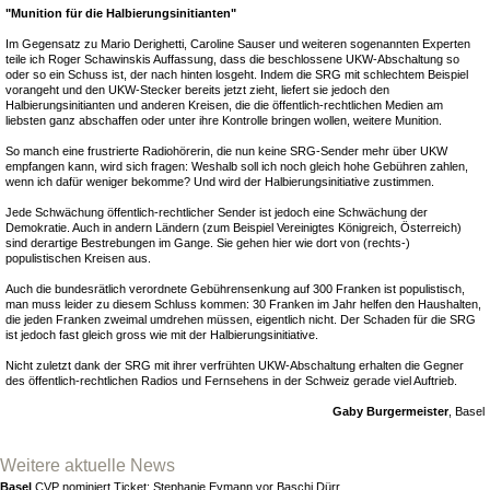
"Munition für die Halbierungsinitianten"
Im Gegensatz zu Mario Derighetti, Caroline Sauser und weiteren sogenannten Experten
teile ich Roger Schawinskis Auffassung, dass die beschlossene UKW-Abschaltung so
oder so ein Schuss ist, der nach hinten losgeht. Indem die SRG mit schlechtem Beispiel
vorangeht und den UKW-Stecker bereits jetzt zieht, liefert sie jedoch den
Halbierungsinitianten und anderen Kreisen, die die öffentlich-rechtlichen Medien am
liebsten ganz abschaffen oder unter ihre Kontrolle bringen wollen, weitere Munition.
So manch eine frustrierte Radiohörerin, die nun keine SRG-Sender mehr über UKW
empfangen kann, wird sich fragen: Weshalb soll ich noch gleich hohe Gebühren zahlen,
wenn ich dafür weniger bekomme? Und wird der Halbierungsinitiative zustimmen.
Jede Schwächung öffentlich-rechtlicher Sender ist jedoch eine Schwächung der
Demokratie. Auch in andern Ländern (zum Beispiel Vereinigtes Königreich, Österreich)
sind derartige Bestrebungen im Gange. Sie gehen hier wie dort von (rechts-)
populistischen Kreisen aus.
Auch die bundesrätlich verordnete Gebührensenkung auf 300 Franken ist populistisch,
man muss leider zu diesem Schluss kommen: 30 Franken im Jahr helfen den Haushalten,
die jeden Franken zweimal umdrehen müssen, eigentlich nicht. Der Schaden für die SRG
ist jedoch fast gleich gross wie mit der Halbierungsinitiative.
Nicht zuletzt dank der SRG mit ihrer verfrühten UKW-Abschaltung erhalten die Gegner
des öffentlich-rechtlichen Radios und Fernsehens in der Schweiz gerade viel Auftrieb.
Gaby Burgermeister
, Basel
Weitere aktuelle News
Basel
CVP nominiert Ticket: Stephanie Eymann vor Baschi Dürr