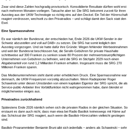
Zwar sind diese Zahlen hochgradig provisorisch. Konsolidierte Resultate dürften wohl erst
nach mehreren Monaten vorliegen. Tatsache aber ist: Die SRG bekommt zurzeit für ihren
Ausstieg aus der UKW-Technologie so richtig eins auf den Deckel. Ein Teil der Hörerschaft
reagiert verdrossen, wechselt zu den Privatradios – und schlägt damit den Sack statt den
Esel.
Eine Sparmassnahme
Es war nämlich der Bundesrat, der entschieden hat, Ende 2026 die UKW-Sender in der
Schweiz abzustellen und voll auf DAB+ zu setzen. Die SRG hat somit lediglich den
Ausstieg vorgezogen. Und sie hatte dafür ihre Gründe: Wegen fehlender Werbeeinnahmen
und weil der Bundesrat beschlossen hat, die Serafe-Gebühren für private Haushalte
schrittweise auf 300 Franken zu senken sowie 80 Prozent der mehrwertsteuerpflichtigen
Unternehmen von Gebühren zu befreien, wird die SRG im Stichjahr 2029 noch einen
Abgabenanteil von rund 1,2 Milliarden Franken erhalten. Insgesamt muss die SRG 270
Millionen Franken sparen.
Das Medienunternehmen steht damit unter erheblichem Druck. Eine Sparmassnahme war
demnach, die UKW-Frequenzen vorzeitig abzuschalten. Wenn Radiopionier Roger
Schawinski unter diesen Umständen von einem kapitalen Eigentor der SRG spricht, die als
Service-public-Anbieter ihre Vorbildfunktion nicht wahrgenommen habe, dann blendet er
möglicherweise einiges aus.
Privatradios zurückhaltend
Spätestens Ende 2026 nämlich sehen sich die privaten Radios in der gleichen Situation. So
erstaunt es dann auch nicht, dass man etwa bei Radio Basilisk keineswegs mit Häme auf
das Schicksal der SRG reagiert, auch wenn die Basilisk-Hörerzahlen vielleicht gestiegen
sind.
Basilisk-Programmleiter Benjamin Bruni gibt sich jedenfalls – anders als Schawinski – sehr