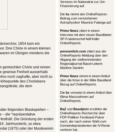
Vorstoss im Nationalrat zur Uni-
Finanzierung auf.
Die
bz
nimmt den OnlineReports-
Beitrag zum verstorbenen
Astrophysiker Maurizio Falanga auf.
Prime News
zitiert in einem
Interview mit dem neuen Baselbieter
SP-Fraktionschef Adil Koller
OnlineReports.
Männerchor, 1854 kam ein
or. Drei Chöre in einem kleinen
persoenlich.com
zitiert aus der
r waren im Übrigen meistens die
OnlineReports-Meldung über den
Abgang der stellvertretenden
Regionaljournal-Basel-Leiterin
hen gemischten Chöre und reinen
Marlène Sandrin.
 gewisse Freiheit ausserhalb
Prime News
nimmt in einem Artikel
llos noch zaghafte, aber nicht zu
über die Krise in der Mitte Baselland
 Höhepunkte des Chorlebens
Bezug auf OnlineReports.
sangsfeste, die dem
Die
bz
verweist in einem Artikel über
Klima-Massnahmen auf
OnlineReports.
BaZ
und
Baseljetzt
erzählen die
äter folgenden Blaskapellen –
OnlineReports-Recherche über
– die "repräsentative
FDP-Politiker Ferdinand Pulver
 festhält. Die Gründung der ersten
nach, der nach seiner Wahl zum
 19. Jahrhunderts, so etwa
Gemeindepräsidenten die IV-Rente
estal (1875) oder der Musikverein
verloren hat.