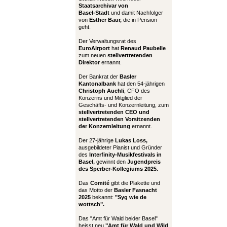
Staatsarchivar von
Basel-Stadt
und damit Nachfolger
von
Esther Baur,
die in Pension
geht.
Der Verwaltungsrat des
EuroAirport
hat
Renaud Paubelle
zum neuen
stellvertretenden
Direktor
ernannt.
Der Bankrat der
Basler
Kantonalbank
hat den 54-jährigen
Christoph Auchli
, CFO des
Konzerns und Mitglied der
Geschäfts- und Konzernleitung, zum
stellvertretenden CEO und
stellvertretenden Vorsitzenden
der Konzernleitung
ernannt.
Der 27-jährige
Lukas Loss,
ausgebildeter Pianist und Gründer
des
Interfinity-Musikfestivals in
Basel,
gewinnt den
Jugendpreis
des Sperber-Kollegiums 2025.
Das
Comité
gibt die Plakette und
das Motto der
Basler Fasnacht
2025
bekannt:
"Syg wie de
wottsch".
Das "Amt für Wald beider Basel"
heisst neu
"Amt für Wald und Wild