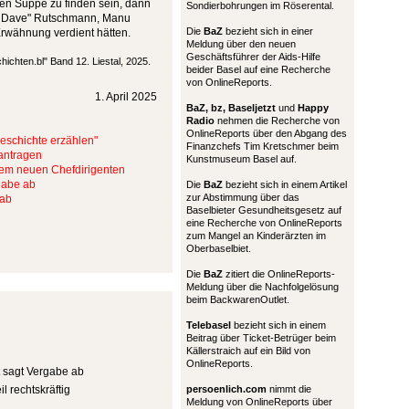
hen Suppe zu finden sein, dann
Sondierbohrungen im Röserental.
go Dave" Rutschmann, Manu
Die
BaZ
bezieht sich in einer
Erwähnung verdient hätten.
Meldung über den neuen
Geschäftsführer der Aids-Hilfe
chichten.bl" Band 12. Liestal, 2025.
beider Basel auf eine Recherche
von OnlineReports.
1. April 2025
BaZ, bz,
Baseljetzt
und
Happy
Radio
nehmen die Recherche von
OnlineReports über den Abgang des
Geschichte erzählen"
Finanzchefs Tim Kretschmer beim
antragen
Kunstmuseum Basel auf.
nem neuen Chefdirigenten
rgabe ab
Die
BaZ
bezieht sich in einem Artikel
zur Abstimmung über das
 ab
Baselbieter Gesundheitsgesetz auf
eine Recherche von OnlineReports
zum Mangel an Kinderärzten im
Oberbaselbiet.
Die
BaZ
zitiert die OnlineReports-
Meldung über die Nachfolgelösung
beim BackwarenOutlet.
Telebasel
bezieht sich in einem
Beitrag über Ticket-Betrüger beim
Källerstraich auf ein Bild von
OnlineReports.
t sagt Vergabe ab
l rechtskräftig
persoenlich.com
nimmt die
Meldung von OnlineReports über