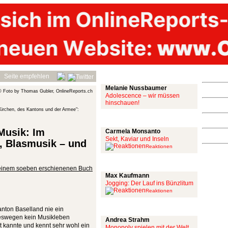
Mit links
Seite empfehlen
Melanie Nussbaumer
© Foto by Thomas Gubler, OnlineReports.ch
Adolescence – wir müssen
hinschauen!
 Kirchen, des Kantons und der Armee":
Achtung: Satire!
 Musik: Im
Carmela Monsanto
Sekt, Kaviar und Inseln
, Blasmusik – und
Reaktionen
Aus meiner Bubble
n seinem soeben erschienenen Buch
Max Kaufmann
Jogging: Der Lauf ins Bünzlitum
Reaktionen
Alles mit scharf
nton Baselland nie ein
deswegen kein Musikleben
Andrea Strahm
t kannte und kennt sehr wohl ein
Monopoly spielen mit der Welt