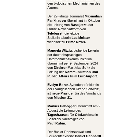
den biologischen Mechanismen des
Alterns.
Der 27-jährige Journalist
Maximilian
Fankhauser
übernimmt im Oktober
die Leitung von
Baseljetzt,
der
Online-Newsplattform von
Telebasel;
die jetzige
Stelleninhaberin
Lea Meister
wechselt zu
Prime News.
Manuela Witzig
, bisherige Leiterin
der deutschsprachigen
Unternehmenskommunikation,
übernimmt per 9. September 2024
von
Direktor Matthias Suhr
die
Leitung der
Kommunikation und
Public Affairs
beim
EuroAirport.
Evelyn Borer,
Synodenpräsidentin
der Evangelischen Kirche Schweiz,
ist
neue Präsidentin
des Vorstands
von
Mission 21.
Markus Habegger
übernimmt am 2.
August die Leitung des
Tageshauses für Obdachlose
in
Basel als Nachfolger von
Paul Rubin.
Der Basler Rechtsanwalt und
Baurechtsexperte
Daniel Gebhardt