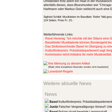
Umständen trotz allem ein Haar in der musikalisc
allenfalls dieses, dass Bluesmusiker wie "Chica
Hartmann oder Markus Gisin vielleicht auch eine 
Sigfried Schibli: Musikleben im Baselbiet. Reihe "bild.ges
124 Seiten. Preis Fr. 23.-
Weiterführende Links:
- René Hemmig: "Ich möchte mit der Gitarre eine 
- Baselbieter Musiktalente können Bundesgeld be
- Das Sinfonieorchester Basel im Übergang zu ei
- Kulturförderpreis: Präsidialdepartement sagt Ve
- Kommission lehnt Initiative für mehr Musikvielfalt
Ihre Meinung zu diesem Artikel
(Mails ohne kompletten Absender werden nicht bearbeitet)
Leserbrief-Regeln
Weitere aktuelle News
News
Basel
Kulturförderpreis: Präsidialdepartemen
Justiz
Falscher Vergewaltigungs-Vorwurf: Urtei
Basel
Polizei räumt besetzte Liegenschaft