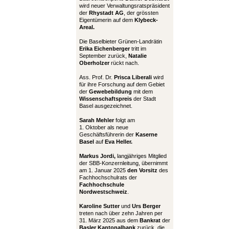
wird neuer Verwaltungsratspräsident
der
Rhystadt AG
, der grössten
Eigentümerin auf dem
Klybeck-
Areal.
Die Baselbieter Grünen-Landrätin
Erika Eichenberger
tritt im
September zurück,
Natalie
Oberholzer
rückt nach.
Ass. Prof. Dr.
Prisca Liberali
wird
für ihre Forschung auf dem Gebiet
der
Gewebebildung
mit dem
Wissenschaftspreis
der Stadt
Basel ausgezeichnet.
Sarah Mehler
folgt am
1. Oktober als neue
Geschäftsführerin der
Kaserne
Basel
auf
Eva Heller.
Markus Jordi,
langjähriges Mitglied
der SBB-Konzernleitung, übernimmt
am 1. Januar 2025
den Vorsitz
des
Fachhochschulrats der
Fachhochschule
Nordwestschweiz
.
Karoline Sutter
und
Urs Berger
treten nach über zehn Jahren per
31. März 2025 aus dem
Bankrat
der
Basler Kantonalbank
zurück, die