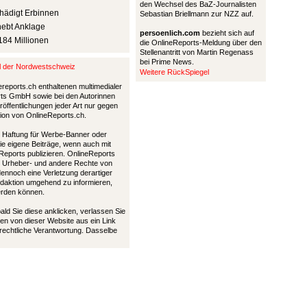
den Wechsel des BaZ-Journalisten
hädigt Erbinnen
Sebastian Briellmann zur NZZ auf.
hebt Anklage
persoenlich.com
bezieht sich auf
184 Millionen
die OnlineReports-Meldung über den
Stellenantritt von Martin Regenass
bei Prime News.
al der Nordwestschweiz
Weitere RückSpiegel
ereports.ch enthaltenen multimedialer
ports GmbH sowie bei den Autorinnen
öffentlichungen jeder Art nur gegen
tion von OnlineReports.ch.
nd Haftung für Werbe-Banner oder
die eigene Beiträge, wenn auch mit
Reports publizieren. OnlineReports
 Urheber- und andere Rechte von
 dennoch eine Verletzung derartiger
Redaktion umgehend zu informieren,
werden können.
bald Sie diese anklicken, verlassen Sie
en von dieser Website aus ein Link
 rechtliche Verantwortung. Dasselbe