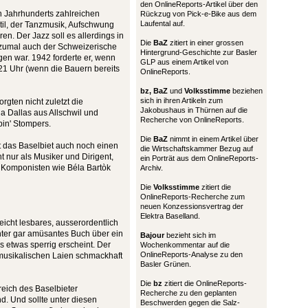
den OnlineReports-Artikel über den
 Jahrhunderts zahlreichen
Rückzug von Pick-e-Bike aus dem
Laufental auf.
til, der Tanzmusik, Aufschwung
ren. Der Jazz soll es allerdings in
Die
BaZ
zitiert in einer grossen
 zumal auch der Schweizerische
Hintergrund-Geschichte zur Basler
en war. 1942 forderte er, wenn
GLP aus einem Artikel von
 21 Uhr (wenn die Bauern bereits
OnlineReports.
bz,
BaZ
und
Volksstimme
beziehen
sich in ihren Artikeln zum
orgten nicht zuletzt die
Jakobushaus in Thürnen auf die
a Dallas aus Allschwil und
Recherche von OnlineReports.
pin' Stompers.
Die
BaZ
nimmt in einem Artikel über
 das Baselbiet auch noch einen
die Wirtschaftskammer Bezug auf
t nur als Musiker und Dirigent,
ein Porträt aus dem OnlineReports-
 Komponisten wie Béla Bartòk
Archiv.
Die
Volksstimme
zitiert die
OnlineReports-Recherche zum
neuen Konzessionsvertrag der
Elektra Baselland.
leicht lesbares, ausserordentlich
tunter gar amüsantes Buch über ein
Bajour
bezieht sich im
 etwas sperrig erscheint. Der
Wochenkommentar auf die
OnlineReports-Analyse zu den
 musikalischen Laien schmackhaft
Basler Grünen.
Die
bz
zitiert die OnlineReports-
eich des Baselbieter
Recherche zu den geplanten
d. Und sollte unter diesen
Beschwerden gegen die Salz-