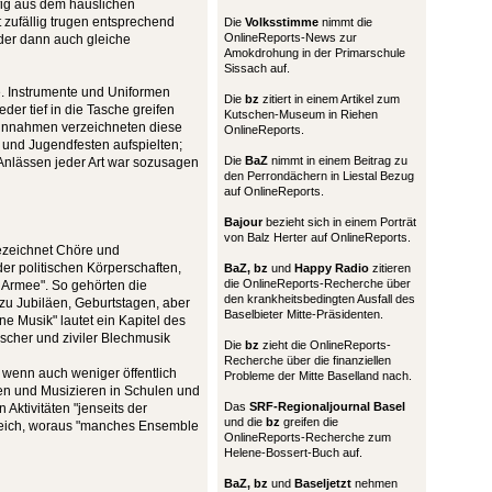
fig aus dem häuslichen
 zufällig trugen entsprechend
Die
Volksstimme
nimmt die
OnlineReports-News zur
eder dann auch gleiche
Amokdrohung in der Primarschule
Sissach auf.
e. Instrumente und Uniformen
Die
bz
zitiert in einem Artikel zum
eder tief in die Tasche greifen
Kutschen-Museum in Riehen
Einnahmen verzeichneten diese
OnlineReports.
 und Jugendfesten aufspielten;
Die
BaZ
nimmt in einem Beitrag zu
Anlässen jeder Art war sozusagen
den Perrondächern in Liestal Bezug
auf OnlineReports.
Bajour
bezieht sich in einem Porträt
von Balz Herter auf OnlineReports.
bezeichnet Chöre und
der politischen Körperschaften,
BaZ, bz
und
Happy Radio
zitieren
die OnlineReports-Recherche über
 Armee". So gehörten die
den krankheitsbedingten Ausfall des
u Jubiläen, Geburtstagen, aber
Baselbieter Mitte-Präsidenten.
ne Musik" lautet ein Kapitel des
scher und ziviler Blechmusik
Die
bz
zieht die OnlineReports-
Recherche über die finanziellen
 wenn auch weniger öffentlich
Probleme der Mitte Baselland nach.
en und Musizieren in Schulen und
Das
SRF-Regionaljournal Basel
Aktivitäten "jenseits der
und die
bz
greifen die
ereich, woraus "manches Ensemble
OnlineReports-Recherche zum
Helene-Bossert-Buch auf.
BaZ, bz
und
Baseljetzt
nehmen