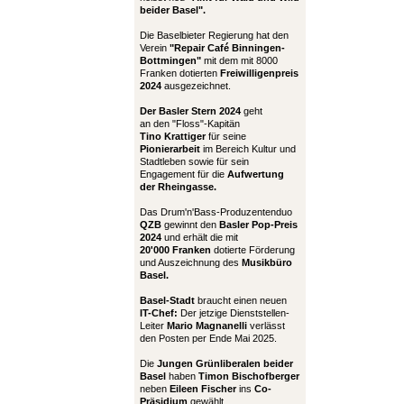
beider Basel".
Die Baselbieter Regierung hat den
Verein
"Repair Café Binningen-
Bottmingen"
mit dem mit 8000
Franken dotierten
Freiwilligenpreis
2024
ausgezeichnet.
Der Basler Stern 2024
geht
an den "Floss"-Kapitän
Tino Krattiger
für seine
Pionierarbeit
im Bereich Kultur und
Stadtleben sowie für sein
Engagement für die
Aufwertung
der Rheingasse.
Das Drum'n'Bass-Produzentenduo
QZB
gewinnt den
Basler Pop-Preis
2024
und erhält die mit
20'000 Franken
dotierte Förderung
und Auszeichnung des
Musikbüro
Basel.
Basel-Stadt
braucht einen neuen
IT-Chef:
Der jetzige Dienststellen-
Leiter
Mario Magnanelli
verlässt
den Posten per Ende Mai 2025.
Die
Jungen Grünliberalen beider
Basel
haben
Timon Bischofberger
neben
Eileen Fischer
ins
Co-
Präsidium
gewählt.