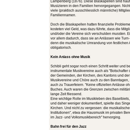
Lampenberg (1876). Diese Blaskapellen sind häu
Musizieren in den Familien hervorgegangen. Nicht
viele (praktisch ausschliesslich männliche) Mitgli
Familiennamen.
Doch die Blaskapellen hatten finanzielle Problem
kosteten viel Geld, was dazu führte, dass die Mitgli
und/oder die Vereine sich verschulden mussten. 
vor allem dadurch, dass sie an Anlässen wie Turn-
denn die musikalische Umrandung von festlichen 
obligatorisch.
Kein Anlass ohne Musik
Schibli geht sogar noch einen Schritt weiter und 
instrumentale Musikvereine auch als "Botschafter 
der Gemeinden, der Kirchen, des Kantons und der
Musikvereine und Chöre auch zu den Banntagen, z
auch zu Trauerfeiern. "Keine offiziellen Anlässe oh
Buches. Auch waren die Grenzen zwischen militäri
lange Zeit fliessend.
Eine wichtige Rolle im Musikleben des Baselbiets,
und daher weniger dokumentiert, spielte das Sing
Kirchen. Und nicht zu vergessen: die musikalischen 
Institutionen", etwa die Hausmusik im privaten B
im Jazz- und Volksmusikbereich" hervorging.
Bahn frei für den Jazz