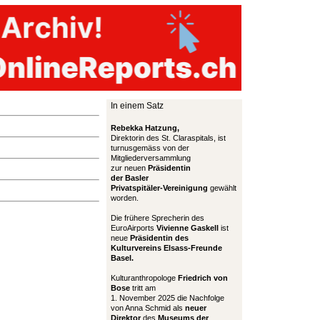
In einem Satz
Rebekka Hatzung,
Direktorin des St. Claraspitals, ist
turnusgemäss von der
Mitgliederversammlung
zur neuen
Präsidentin
der Basler
Privatspitäler-Vereinigung
gewählt
worden.
Die frühere Sprecherin des
EuroAirports
Vivienne Gaskell
ist
neue
Präsidentin des
Kulturvereins Elsass-Freunde
Basel.
Kulturanthropologe
Friedrich von
Bose
tritt am
1. November 2025 die Nachfolge
von Anna Schmid als
neuer
Direktor
des
Museums der