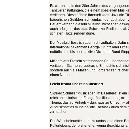
Es waren die in den 20er-Jahren des vergangenen
Tanzveranstaltungen, die einem speziellen Musiks
verliehen. Diese öffnete ihrerseits dem Jazz die Tü
bäuerlichen Gefilden nicht einfach gehabt haben,
Bauernverband diesem Musikstil nicht eben gewog
auch erfolglos, dass das Schweizer Radio erst ab
schlafen) Jazz senden dürfe.
Der Musikstil liess ich aber nicht aufhalten. Dafür s
international bekannten George Gruntz oder Othell
natürlich die bis heute aktive Dixieland-Band Step
Mit dem aus Pratteln stammenden Paul Sacher hat
veritablen Star hervorgebracht. Er machte sich nich
sondern auch als Mäzen und Förderer zahlreicher
einen Namen.
Leicht lesbar und reich illustriert
Sigfried Schiblis "Musikleben im Baselbiet" ist ein 
reich an historischen Fotografien illustriertes, mi
Thema, das auf Anhieb – durchaus zu Unrecht – als
Autor schafft es mühelos, die Thematik auch dem
zu machen.
Das Werk beleuchtet nahezu umfassend einen Ber
Kulturlebens, der bisher eher wenig Beachtung fan