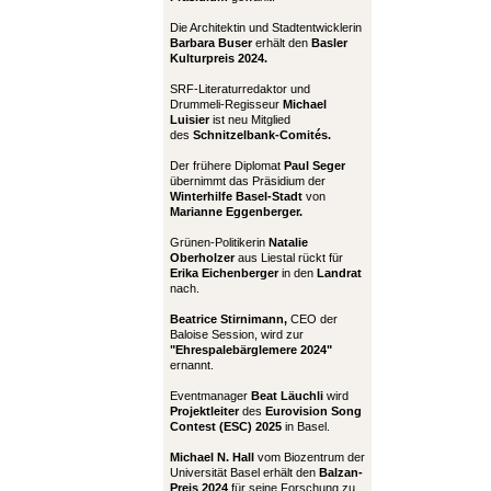
Die Architektin und Stadtentwicklerin
Barbara Buser
erhält den
Basler
Kulturpreis 2024.
SRF-Literaturredaktor und
Drummeli-Regisseur
Michael
Luisier
ist neu Mitglied
des
Schnitzelbank-Comités.
Der frühere Diplomat
Paul Seger
übernimmt das Präsidium der
Winterhilfe Basel-Stadt
von
Marianne Eggenberger.
Grünen-Politikerin
Natalie
Oberholzer
aus Liestal rückt für
Erika Eichenberger
in den
Landrat
nach.
Beatrice Stirnimann,
CEO der
Baloise Session, wird zur
"Ehrespalebärglemere 2024"
ernannt.
Eventmanager
Beat Läuchli
wird
Projektleiter
des
Eurovision Song
Contest (ESC) 2025
in Basel.
Michael N. Hall
vom Biozentrum der
Universität Basel erhält den
Balzan-
Preis 2024
für seine Forschung zu