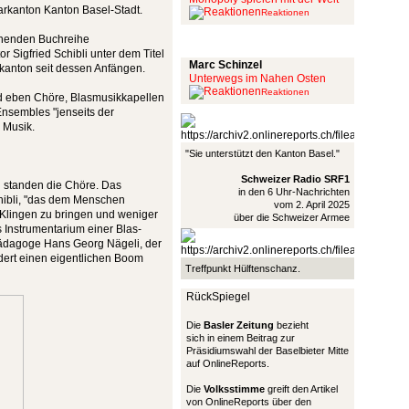
arkanton Kanton Basel-Stadt.
Reaktionen
inenden Buchreihe
Schinzel Pommes
r Sigfried Schibli unter dem Titel
Marc Schinzel
dkanton seit dessen Anfängen.
Unterwegs im Nahen Osten
Reaktionen
and eben Chöre, Blasmusikkapellen
nsembles "jenseits der
r Musik.
"Sie unterstützt den Kanton Basel."
Schweizer Radio SRF1
g standen die Chöre. Das
in den 6 Uhr-Nachrichten
Schibli, "das dem Menschen
vom 2. April 2025
 Klingen zu bringen und weniger
über die Schweizer Armee
 Instrumentarium einer Blas-
pädagoge Hans Georg Nägeli, der
dert einen eigentlichen Boom
Treffpunkt Hülftenschanz.
RückSpiegel
Die
Basler Zeitung
bezieht
sich in einem Beitrag zur
Präsidiumswahl der Baselbieter Mitte
auf OnlineReports.
Die
Volksstimme
greift den Artikel
von OnlineReports über den