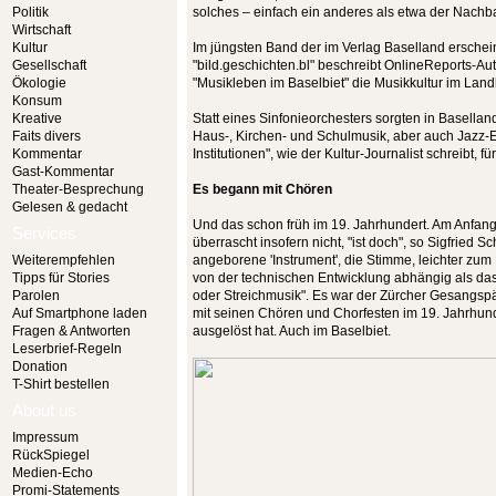
Politik
solches – einfach ein anderes als etwa der Nachb
Wirtschaft
Kultur
Im jüngsten Band der im Verlag Baselland ersche
Gesellschaft
"bild.geschichten.bl" beschreibt OnlineReports-Auto
Ökologie
"Musikleben im Baselbiet" die Musikkultur im Lan
Konsum
Kreative
Statt eines Sinfonieorchesters sorgten in Basell
Faits divers
Haus-, Kirchen- und Schulmusik, aber auch Jazz-E
Kommentar
Institutionen", wie der Kultur-Journalist schreibt, fü
Gast-Kommentar
Theater-Besprechung
Es begann mit Chören
Gelesen & gedacht
Und das schon früh im 19. Jahrhundert. Am Anfan
Services
überrascht insofern nicht, "ist doch", so Sigfried 
Weiterempfehlen
angeborene 'Instrument', die Stimme, leichter zum
Tipps für Stories
von der technischen Entwicklung abhängig als das
Parolen
oder Streichmusik". Es war der Zürcher Gesangs
Auf Smartphone laden
mit seinen Chören und Chorfesten im 19. Jahrhun
Fragen & Antworten
ausgelöst hat. Auch im Baselbiet.
Leserbrief-Regeln
Donation
T-Shirt bestellen
About us
Impressum
RückSpiegel
Medien-Echo
Promi-Statements