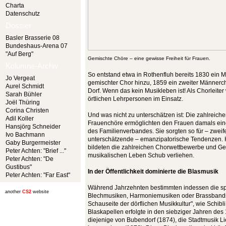
Charta
Datenschutz
Dossier
Basler Brasserie 08
Bundeshaus-Arena 07
"Auf Berg"
Gemischte Chöre – eine gewisse Freiheit für Frauen.
Kolumne-Archiv
So entstand etwa in Rothenfluh bereits 1830 ein 
Jo Vergeat
gemischter Chor hinzu, 1859 ein zweiter Männerch
Aurel Schmidt
Dorf. Wenn das kein Musikleben ist! Als Chorleite
Sarah Bühler
örtlichen Lehrpersonen im Einsatz.
Joël Thüring
Corina Christen
Und was nicht zu unterschätzen ist: Die zahlreic
Adil Koller
Frauenchöre ermöglichten den Frauen damals eine
Hansjörg Schneider
des Familienverbandes. Sie sorgten so für – zweife
Ivo Bachmann
unterschätzende – emanzipatorische Tendenzen.
Gaby Burgermeister
bildeten die zahlreichen Chorwettbewerbe und Ge
Peter Achten: "Brief ..."
musikalischen Leben Schub verliehen.
Peter Achten: "De
Gustibus"
In der Öffentlichkeit dominierte die Blasmusik
Peter Achten: "Far East"
Während Jahrzehnten bestimmten indessen die sp
another
CS2
website
Blechmusiken, Harmoniemusiken oder Brassbands 
Schauseite der dörflichen Musikkultur", wie Schibli
Blaskapellen erfolgte in den siebziger Jahren des
diejenige von Bubendorf (1874), die Stadtmusik Li