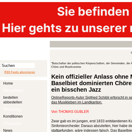
"Botschafter der politischen Körperschaften, der Gemeinden, der
Chöre und Musikvereine.
RSS Feeds abonnieren
Kein offizieller Anlass ohne
Baselbiet dominierten Chöre
Home
ein bisschen Jazz
Newsletter
bestellen
OnlineReports-Autor Sigfried Schibli erforscht i
abbestellen
das Musikleben im Landkanton.
Werbung
Von
THOMAS GUBLER
Konditionen
Zwar gab es im jungen, erst 1833 entstandenen Ka
Channels
Sinfonieorchester. Daraus abzuleiten, hier habe 
News
stattgefunden, wäre indessen falsch. Das Baselbie