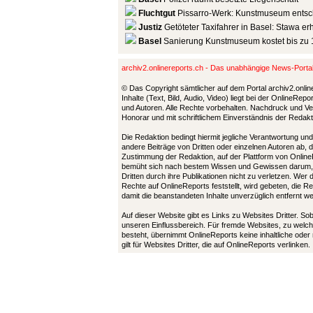
Fluchtgut
Pissarro-Werk: Kunstmuseum entsc
Justiz
Getöteter Taxifahrer in Basel: Stawa er
Basel
Sanierung Kunstmuseum kostet bis zu 
archiv2.onlinereports.ch - Das unabhängige News-Port
© Das Copyright sämtlicher auf dem Portal archiv2.onlin
Inhalte (Text, Bild, Audio, Video) liegt bei der OnlineRe
und Autoren. Alle Rechte vorbehalten. Nachdruck und Ver
Honorar und mit schriftlichem Einverständnis der Redak
Die Redaktion bedingt hiermit jegliche Verantwortung u
andere Beiträge von Dritten oder einzelnen Autoren ab, 
Zustimmung der Redaktion, auf der Plattform von Online
bemüht sich nach bestem Wissen und Gewissen darum,
Dritten durch ihre Publikationen nicht zu verletzen. Wer
Rechte auf OnlineReports feststellt, wird gebeten, die 
damit die beanstandeten Inhalte unverzüglich entfernt 
Auf dieser Website gibt es Links zu Websites Dritter. So
unseren Einflussbereich. Für fremde Websites, zu welch
besteht, übernimmt OnlineReports keine inhaltliche oder
gilt für Websites Dritter, die auf OnlineReports verlinken.