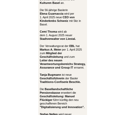
Kulturen Basel
an.
Die 56-jährige Baslerin
Elena Guarnaccia
wird per
1. April 2025 neue
CEO von
Kinderkrebs Schweiz
mit Sitz in
Basel.
Cemi Thoma
wird ab
dem 1. August 2025 neuer
Stadtverwalter von Liestal.
Der Verwaltungsrat der
EBL
hat
Markus A. Meier
per 1. April 2025
zum
Mitglied der
Geschäftsleitung
und zum
Leiter
des neuen
Verantwortungsbereichs Strategy,
Assurance und Group IT
ernannt.
Tanja Bugmann
ist neue
Geschäftsführerin
der Basler
Traditions-Confiserie Beschle.
Die
Basellandschaftliche
Pensionskasse
erweitert die
Geschäftsleitung:
Manuel
Flückiger
führt künftig den neu
geschaffenen Bereich
"Digitalisierung und Innovation".
Stefan Nellen
wird neuer