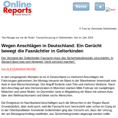
© Foto by Gemeinde Gelterkinden
"Von Absage war nie die Rede": Fasnachtsumzug in Gelterkinden, hier im Jahr 2019.
Wegen Anschlägen in Deutschland: Ein Gerücht
bewegt die Fasnächtler in Gelterkinden
Der Vorstand der Gelterkinder Fasnacht muss das Sicherheitsdispositiv verschärfen. In
Sissach lässt man sich hingegen "nicht verrückt machen".
Von
ALESSANDRA PAONE
In den vergangenen Monaten ist es in Deutschland zu mehreren Anschlägen mit
Fahrzeugen gekommen: Am Montag steuerte ein Mann in der Mannheimer Innenstadt sein
Auto in eine Menschenmenge. Der Angriff forderte zwei Tote und mehrere Verletzte. Nach
dem Anschlag auf eine Demonstration in München starben Mitte Februar ein zweijähriges
Mädchen und seine Mutter. Im Dezember raste in Magdeburg ein Mann mit seinem Auto
über den Weihnachtsmarkt und tötete sechs Menschen.
Die Ereignisse im Nachbarland beschäftigen auch die Menschen in der Region Basel.
Grundsätzlich, aber wohl auch, weil die Fasnacht kurz bevorsteht oder schon im Gang ist.
In der Oberbaselbieter Gemeinde Gelterkinden ging das Gerücht um, dass der Umzug,
der am Montagnachmittag stattfindet, aus Sicherheitsgründen abgesagt werden sollte.