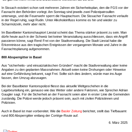
In Sissach existiert schon seit mehreren Jahren ein Sicherheitsplan, den die FGS vor der
Fasnacht den Behörden vorlegt. Am Sonntag sind jeweils zwei Polizeipatrouillen
unterwegs, und die Feuerwehr sperrt die Hauptachsen. Die Sissacher Fasnacht verlaufe
in der Regel ruhig, sagt Rudin. Unter Alkoholeinfluss komme es hin und wieder zu
Scharmützeln, mehr aber nicht.
Im Baselbieter Kantonshauptort Liestal scheint das Thema stärker präsent zu sein. Man
dürfe heute auch in der Schweiz bei keiner Veranstaltung ausschliessen, dass ein Angriff
passieren könne, sagt René Frei von der Stadtverwaltung. Die Stadt Liestal habe die
Erkenntnisse aus den tragischen Ereignissen der vergangenen Monate und Jahre in die
Fasnachtsplanung aufgenommen.
800 Absperrgitter in Basel
Aus "sicherheits- und einsatztaktischen Gründen" macht die Stadtverwaltung aber keine
Angaben zu den geplanten Massnahmen. Aktuell seien keine Drohungen oder Hinweise
auf eine Gefährdung bekannt, sagt Frei. Sollte sich dies ändern, würde man ins Auge
fassen, den Umzug abzusagen.
Bei der Baselbieter Kantonspolizei fliesst das aktuelle Weltgeschehen in die
Lagebeurteilung ein, genauso wie das Wetter oder andere Faktoren, wie Sprecher Adrian
Gaugler sagt. Für die Sicherheit an der Fasnacht seien aber in erster Linie die Gemeinden
zuständig. Die Polizei werde jedoch präsent sein, auch mit zivilen Polizistinnen und
Polizisten.
Auch in Basel ist man vorbereitet. Wie die
Basler Zeitung
berichtet, stellt das Tiefbauamt
rund 800 Absperrgitter entlang der Cortège-Route auf.
6. März 2025