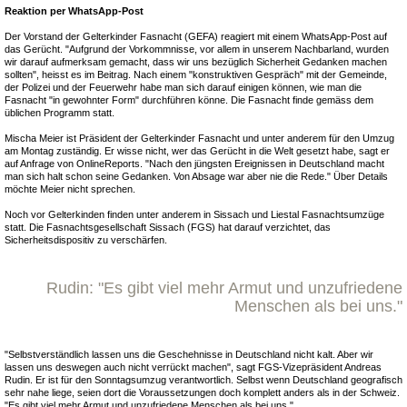
Reaktion per WhatsApp-Post
Der Vorstand der Gelterkinder Fasnacht (GEFA) reagiert mit einem WhatsApp-Post auf
das Gerücht. "Aufgrund der Vorkommnisse, vor allem in unserem Nachbarland, wurden
wir darauf aufmerksam gemacht, dass wir uns bezüglich Sicherheit Gedanken machen
sollten", heisst es im Beitrag. Nach einem "konstruktiven Gespräch" mit der Gemeinde,
der Polizei und der Feuerwehr habe man sich darauf einigen können, wie man die
Fasnacht "in gewohnter Form" durchführen könne. Die Fasnacht finde gemäss dem
üblichen Programm statt.
Mischa Meier ist Präsident der Gelterkinder Fasnacht und unter anderem für den Umzug
am Montag zuständig. Er wisse nicht, wer das Gerücht in die Welt gesetzt habe, sagt er
auf Anfrage von OnlineReports. "Nach den jüngsten Ereignissen in Deutschland macht
man sich halt schon seine Gedanken. Von Absage war aber nie die Rede." Über Details
möchte Meier nicht sprechen.
Noch vor Gelterkinden finden unter anderem in Sissach und Liestal Fasnachtsumzüge
statt. Die Fasnachtsgesellschaft Sissach (FGS) hat darauf verzichtet, das
Sicherheitsdispositiv zu verschärfen.
Rudin: "Es gibt viel mehr Armut und unzufriedene
Menschen als bei uns."
"Selbstverständlich lassen uns die Geschehnisse in Deutschland nicht kalt. Aber wir
lassen uns deswegen auch nicht verrückt machen", sagt FGS-Vizepräsident Andreas
Rudin. Er ist für den Sonntagsumzug verantwortlich. Selbst wenn Deutschland geografisch
sehr nahe liege, seien dort die Voraussetzungen doch komplett anders als in der Schweiz.
"Es gibt viel mehr Armut und unzufriedene Menschen als bei uns."