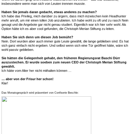
insbesondere wenn man sich von Leuten trennen musste.
Haben Sie jemals daran gedacht, etwas anderes zu machen?
Ich habe das Privileg, mich darüber zu ärgern, dass mich inzwischen kein Headhunter
mehr anruft, um mir einen tollen Job anzubieten. Ich habe wohl zu oft und zu rasch Nein
gesagt und die Angebote gar nicht genau studiert. Eigentlich war ich hier sehr wohl. Als
Option hätte ich es aber cool gefunden, die Christoph Merian Stiftung zu leiten.
Haben Sie sich denn um diesen Job bemüht?
Nein. Dort wurden aber auch immer gute Leute gewählt, die lange geblieben sind. Es hat
sich ganz einfach nicht ergeben. Und selbst wenn sich eine Tür geöffnet hätte, wäre ich
wohl passiv geblieben.
Sie hätten die Gelegenheit gehabt, den früheren Regierungsrat Baschi Dürr
auszustechen. Er wurde soeben zum neuen CEO der Christoph Merian Stiftung
gewählt.
Ich hätte vom Alter her nicht mithalten können …
… aber von der Frisur her schon!
Klar!
Das Monatsgespräch wird präsentiert von Confiserie Beschle: