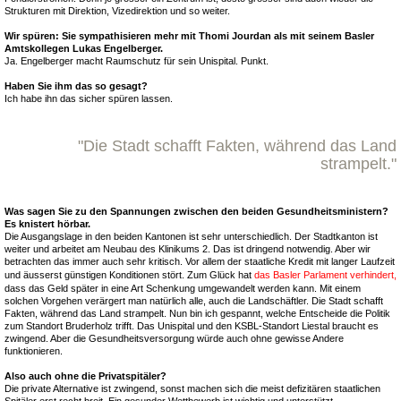
Strukturen mit Direktion, Vizedirektion und so weiter.
Wir spüren: Sie sympathisieren mehr mit Thomi Jourdan als mit seinem Basler
Amtskollegen Lukas Engelberger.
Ja. Engelberger macht Raumschutz für sein Unispital. Punkt.
Haben Sie ihm das so gesagt?
Ich habe ihn das sicher spüren lassen.
"Die Stadt schafft Fakten, während das Land
strampelt."
Was sagen Sie zu den Spannungen zwischen den beiden Gesundheitsministern?
Es knistert hörbar.
Die Ausgangslage in den beiden Kantonen ist sehr unterschiedlich. Der Stadtkanton ist
weiter und arbeitet am Neubau des Klinikums 2. Das ist dringend notwendig. Aber wir
betrachten das immer auch sehr kritisch. Vor allem der staatliche Kredit mit langer Laufzeit
und äusserst günstigen Konditionen stört. Zum Glück hat
das Basler Parlament verhindert,
dass das Geld später in eine Art Schenkung umgewandelt werden kann. Mit einem
solchen Vorgehen verärgert man natürlich alle, auch die Landschäftler. Die Stadt schafft
Fakten, während das Land strampelt. Nun bin ich gespannt, welche Entscheide die Politik
zum Standort Bruderholz trifft. Das Unispital und den KSBL-Standort Liestal braucht es
zwingend. Aber die Gesundheitsversorgung würde auch ohne gewisse Andere
funktionieren.
Also auch ohne die Privatspitäler?
Die private Alternative ist zwingend, sonst machen sich die meist defizitären staatlichen
Spitäler erst recht breit. Ein gesunder Wettbewerb ist wichtig und unterstützt