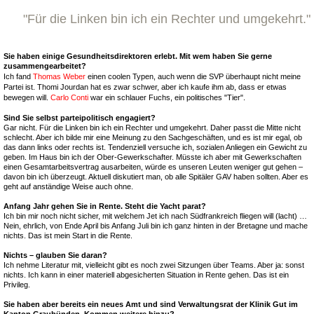
"Für die Linken bin ich ein Rechter und umgekehrt."
Sie haben einige Gesundheitsdirektoren erlebt. Mit wem haben Sie gerne
zusammengearbeitet?
Ich fand
Thomas Weber
einen coolen Typen, auch wenn die SVP überhaupt nicht meine
Partei ist. Thomi Jourdan hat es zwar schwer, aber ich kaufe ihm ab, dass er etwas
bewegen will.
Carlo Conti
war ein schlauer Fuchs, ein politisches "Tier".
Sind Sie selbst parteipolitisch engagiert?
Gar nicht. Für die Linken bin ich ein Rechter und umgekehrt. Daher passt die Mitte nicht
schlecht. Aber ich bilde mir eine Meinung zu den Sachgeschäften, und es ist mir egal, ob
das dann links oder rechts ist. Tendenziell versuche ich, sozialen Anliegen ein Gewicht zu
geben. Im Haus bin ich der Ober-Gewerkschafter. Müsste ich aber mit Gewerkschaften
einen Gesamtarbeitsvertrag ausarbeiten, würde es unseren Leuten weniger gut gehen –
davon bin ich überzeugt. Aktuell diskutiert man, ob alle Spitäler GAV haben sollten. Aber es
geht auf anständige Weise auch ohne.
Anfang Jahr gehen Sie in Rente. Steht die Yacht parat?
Ich bin mir noch nicht sicher, mit welchem Jet ich nach Südfrankreich fliegen will (lacht) …
Nein, ehrlich, von Ende April bis Anfang Juli bin ich ganz hinten in der Bretagne und mache
nichts. Das ist mein Start in die Rente.
Nichts – glauben Sie daran?
Ich nehme Literatur mit, vielleicht gibt es noch zwei Sitzungen über Teams. Aber ja: sonst
nichts. Ich kann in einer materiell abgesicherten Situation in Rente gehen. Das ist ein
Privileg.
Sie haben aber bereits ein neues Amt und sind Verwaltungsrat der Klinik Gut im
Kanton Graubünden. Kommen weitere hinzu?