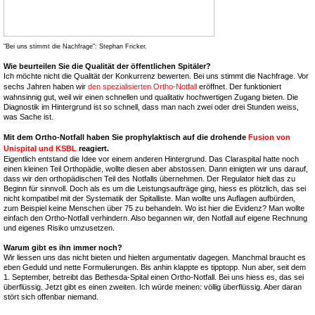
"Bei uns stimmt die Nachfrage": Stephan Fricker.
Wie beurteilen Sie die Qualität der öffentlichen Spitäler?
Ich möchte nicht die Qualität der Konkurrenz bewerten. Bei uns stimmt die Nachfrage. Vor
sechs Jahren haben wir
den spezialisierten Ortho-Notfall
eröffnet. Der funktioniert
wahnsinnig gut, weil wir einen schnellen und qualitativ hochwertigen Zugang bieten. Die
Diagnostik im Hintergrund ist so schnell, dass man nach zwei oder drei Stunden weiss,
was Sache ist.
Mit dem Ortho-Notfall haben Sie prophylaktisch auf die drohende
Fusion von
Unispital und KSBL
reagiert.
Eigentlich entstand die Idee vor einem anderen Hintergrund. Das Claraspital hatte noch
einen kleinen Teil Orthopädie, wollte diesen aber abstossen. Dann einigten wir uns darauf,
dass wir den orthopädischen Teil des Notfalls übernehmen. Der Regulator hielt das zu
Beginn für sinnvoll. Doch als es um die Leistungsaufträge ging, hiess es plötzlich, das sei
nicht kompatibel mit der Systematik der Spitalliste. Man wollte uns Auflagen aufbürden,
zum Beispiel keine Menschen über 75 zu behandeln. Wo ist hier die Evidenz? Man wollte
einfach den Ortho-Notfall verhindern. Also begannen wir, den Notfall auf eigene Rechnung
und eigenes Risiko umzusetzen.
Warum gibt es ihn immer noch?
Wir liessen uns das nicht bieten und hielten argumentativ dagegen. Manchmal braucht es
eben Geduld und nette Formulierungen. Bis anhin klappte es tipptopp. Nun aber, seit dem
1. September, betreibt das Bethesda-Spital einen Ortho-Notfall. Bei uns hiess es, das sei
überflüssig. Jetzt gibt es einen zweiten. Ich würde meinen: völlig überflüssig. Aber daran
stört sich offenbar niemand.