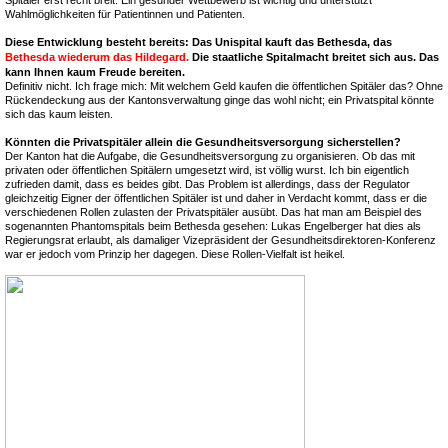
Wahlmöglichkeiten für Patientinnen und Patienten.
Diese Entwicklung besteht bereits: Das Unispital kauft das Bethesda, das
Bethesda wiederum das Hildegard.
Die staatliche Spitalmacht breitet sich aus. Das
kann Ihnen kaum Freude bereiten.
Definitiv nicht. Ich frage mich: Mit welchem Geld kaufen die öffentlichen Spitäler das? Ohne
Rückendeckung aus der Kantonsverwaltung ginge das wohl nicht; ein Privatspital könnte
sich das kaum leisten.
Könnten die Privatspitäler allein die Gesundheitsversorgung sicherstellen?
Der Kanton hat die Aufgabe, die Gesundheitsversorgung zu organisieren. Ob das mit
privaten oder öffentlichen Spitälern umgesetzt wird, ist völlig wurst. Ich bin eigentlich
zufrieden damit, dass es beides gibt. Das Problem ist allerdings, dass der Regulator
gleichzeitig Eigner der öffentlichen Spitäler ist und daher in Verdacht kommt, dass er die
verschiedenen Rollen zulasten der Privatspitäler ausübt. Das hat man am Beispiel des
sogenannten Phantomspitals beim Bethesda gesehen: Lukas Engelberger hat dies als
Regierungsrat erlaubt, als damaliger Vizepräsident der Gesundheitsdirektoren-Konferenz
war er jedoch vom Prinzip her dagegen. Diese Rollen-Vielfalt ist heikel.