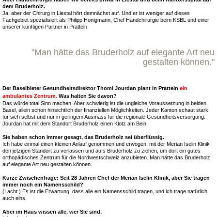
dem Bruderholz.
Ja, aber der Chirurg in Liestal hört demnächst auf. Und er ist weniger auf dieses
Fachgebiet spezialisiert als Philipp Honigmann, Chef Handchirurgie beim KSBL und einer
unserer künftigen Partner in Pratteln.
"Man hätte das Bruderholz auf elegante Art neu
gestalten können."
Der Baselbieter Gesundheitsdirektor Thomi Jourdan plant in Pratteln
ein
ambulantes Zentrum.
Was halten Sie davon?
Das würde total Sinn machen. Aber schwierig ist die ungleiche Voraussetzung in beiden
Basel, allein schon hinsichtlich der finanziellen Möglichkeiten. Jeder Kanton schaut stark
für sich selbst und nur in geringem Ausmass für die regionale Gesundheitsversorgung.
Jourdan hat mit dem Standort Bruderholz einen Klotz am Bein.
Sie haben schon immer gesagt, das Bruderholz sei überflüssig.
Ich habe einmal einen kleinen Anlauf genommen und erwogen, mit der Merian Iselin Klinik
den jetzigen Standort zu verlassen und aufs Bruderholz zu ziehen, um dort ein gutes
orthopädisches Zentrum für die Nordwestschweiz anzubieten. Man hätte das Bruderholz
auf elegante Art neu gestalten können.
Kurze Zwischenfrage: Seit 28 Jahren Chef der Merian Iselin Klinik, aber Sie tragen
immer noch ein Namensschild?
(Lacht.) Es ist die Erwartung, dass alle ein Namensschild tragen, und ich trage natürlich
auch eins.
Aber im Haus wissen alle, wer Sie sind.