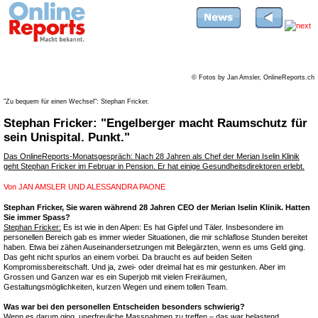
© Fotos by Jan Amsler, OnlineReports.ch
"Zu bequem für einen Wechsel": Stephan Fricker.
Stephan Fricker: "Engelberger macht Raumschutz für
sein Unispital. Punkt."
Das OnlineReports-Monatsgespräch: Nach 28 Jahren als Chef der Merian Iselin Klinik
geht Stephan Fricker im Februar in Pension. Er hat einige Gesundheitsdirektoren erlebt.
Von
JAN AMSLER UND ALESSANDRA PAONE
Stephan Fricker, Sie waren während 28 Jahren CEO der Merian Iselin Klinik. Hatten
Sie immer Spass?
Stephan Fricker:
Es ist wie in den Alpen: Es hat Gipfel und Täler. Insbesondere im
personellen Bereich gab es immer wieder Situationen, die mir schlaflose Stunden bereitet
haben. Etwa bei zähen Auseinandersetzungen mit Belegärzten, wenn es ums Geld ging.
Das geht nicht spurlos an einem vorbei. Da braucht es auf beiden Seiten
Kompromissbereitschaft. Und ja, zwei- oder dreimal hat es mir gestunken. Aber im
Grossen und Ganzen war es ein Superjob mit vielen Freiräumen,
Gestaltungsmöglichkeiten, kurzen Wegen und einem tollen Team.
Was war bei den personellen Entscheiden besonders schwierig?
Wenn es darum ging, unerfreuliche Massnahmen zu treffen – das war belastend,