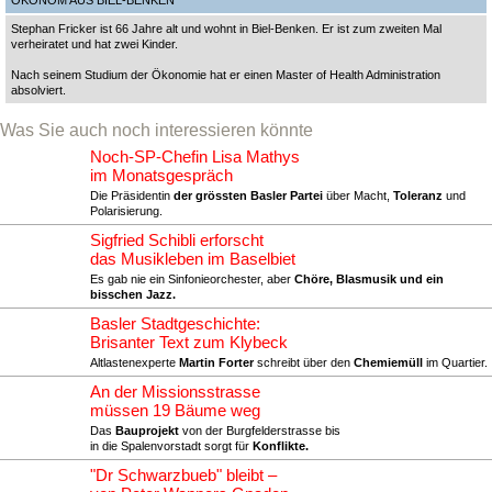
Stephan Fricker ist 66 Jahre alt und wohnt in Biel-Benken. Er ist zum zweiten Mal
verheiratet und hat zwei Kinder.
Nach seinem Studium der Ökonomie hat er einen Master of Health Administration
absolviert.
Was Sie auch noch interessieren könnte
Noch-SP-Chefin Lisa Mathys
im Monatsgespräch
Die Präsidentin
der grössten Basler Partei
über Macht,
Toleranz
und
Polarisierung.
Sigfried Schibli erforscht
das Musikleben im Baselbiet
Es gab nie ein Sinfonieorchester, aber
Chöre, Blasmusik und ein
bisschen Jazz.
Basler Stadtgeschichte:
Brisanter Text zum Klybeck
Altlastenexperte
Martin Forter
schreibt über den
Chemiemüll
im Quartier.
An der Missionsstrasse
müssen 19 Bäume weg
Das
Bauprojekt
von der Burgfelderstrasse bis
in die Spalenvorstadt sorgt für
Konflikte.
"Dr Schwarzbueb" bleibt –