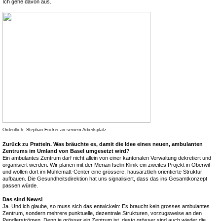
Ich gehe davon aus.
Ordentlich: Stephan Fricker an seinem Arbeitsplatz.
Zurück zu Pratteln. Was bräuchte es, damit die Idee eines neuen, ambulanten
Zentrums im Umland von Basel umgesetzt wird?
Ein ambulantes Zentrum darf nicht allein von einer kantonalen Verwaltung dekretiert und
organisiert werden. Wir planen mit der Merian Iselin Klinik ein zweites Projekt in Oberwil
und wollen dort im Mühlematt-Center eine grössere, hausärztlich orientierte Struktur
aufbauen. Die Gesundheitsdirektion hat uns signalisiert, dass das ins Gesamtkonzept
passen würde.
Das sind News!
Ja. Und ich glaube, so muss sich das entwickeln: Es braucht kein grosses ambulantes
Zentrum, sondern mehrere punktuelle, dezentrale Strukturen, vorzugsweise an den
Pendlerströmen. Denn je grösser ein Zentrum ist, desto grösser sind auch wieder die