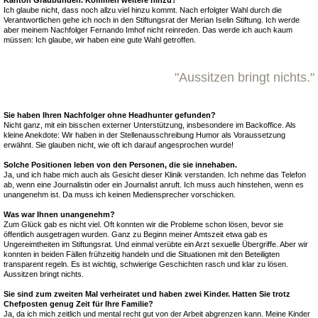
Ich glaube nicht, dass noch allzu viel hinzu kommt. Nach erfolgter Wahl durch die
Verantwortlichen gehe ich noch in den Stiftungsrat der Merian Iselin Stiftung. Ich werde
aber meinem Nachfolger Fernando Imhof nicht reinreden. Das werde ich auch kaum
müssen: Ich glaube, wir haben eine gute Wahl getroffen.
"Aussitzen bringt nichts."
Sie haben Ihren Nachfolger ohne Headhunter gefunden?
Nicht ganz, mit ein bisschen externer Unterstützung, insbesondere im Backoffice. Als
kleine Anekdote: Wir haben in der Stellenausschreibung Humor als Voraussetzung
erwähnt. Sie glauben nicht, wie oft ich darauf angesprochen wurde!
Solche Positionen leben von den Personen, die sie innehaben.
Ja, und ich habe mich auch als Gesicht dieser Klinik verstanden. Ich nehme das Telefon
ab, wenn eine Journalistin oder ein Journalist anruft. Ich muss auch hinstehen, wenn es
unangenehm ist. Da muss ich keinen Mediensprecher vorschicken.
Was war Ihnen unangenehm?
Zum Glück gab es nicht viel. Oft konnten wir die Probleme schon lösen, bevor sie
öffentlich ausgetragen wurden. Ganz zu Beginn meiner Amtszeit etwa gab es
Ungereimtheiten im Stiftungsrat. Und einmal verübte ein Arzt sexuelle Übergriffe. Aber wir
konnten in beiden Fällen frühzeitig handeln und die Situationen mit den Beteiligten
transparent regeln. Es ist wichtig, schwierige Geschichten rasch und klar zu lösen.
Aussitzen bringt nichts.
Sie sind zum zweiten Mal verheiratet und haben zwei Kinder. Hatten Sie trotz
Chefposten genug Zeit für Ihre Familie?
Ja, da ich mich zeitlich und mental recht gut von der Arbeit abgrenzen kann. Meine Kinder