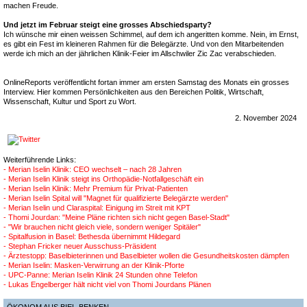
machen Freude.
Und jetzt im Februar steigt eine grosses Abschiedsparty?
Ich wünsche mir einen weissen Schimmel, auf dem ich angeritten komme. Nein, im Ernst,
es gibt ein Fest im kleineren Rahmen für die Belegärzte. Und von den Mitarbeitenden
werde ich mich an der jährlichen Klinik-Feier im Allschwiler Zic Zac verabschieden.
OnlineReports veröffentlicht fortan immer am ersten Samstag des Monats ein grosses
Interview. Hier kommen Persönlichkeiten aus den Bereichen Politik, Wirtschaft,
Wissenschaft, Kultur und Sport zu Wort.
2. November 2024
Weiterführende Links:
- Merian Iselin Klinik: CEO wechselt – nach 28 Jahren
- Merian Iselin Klinik steigt ins Orthopädie-Notfallgeschäft ein
- Merian Iselin Klinik: Mehr Premium für Privat-Patienten
- Merian Iselin Spital will "Magnet für qualifizierte Belegärzte werden"
- Merian Iselin und Claraspital: Einigung im Streit mit KPT
- Thomi Jourdan: "Meine Pläne richten sich nicht gegen Basel-Stadt"
- "Wir brauchen nicht gleich viele, sondern weniger Spitäler"
- Spitalfusion in Basel: Bethesda übernimmt Hildegard
- Stephan Fricker neuer Ausschuss-Präsident
- Ärztestopp: Baselbieterinnen und Baselbieter wollen die Gesundheitskosten dämpfen
- Merian Iselin: Masken-Verwirrung an der Klinik-Pforte
- UPC-Panne: Merian Iselin Klinik 24 Stunden ohne Telefon
- Lukas Engelberger hält nicht viel von Thomi Jourdans Plänen
ÖKONOM AUS BIEL-BENKEN