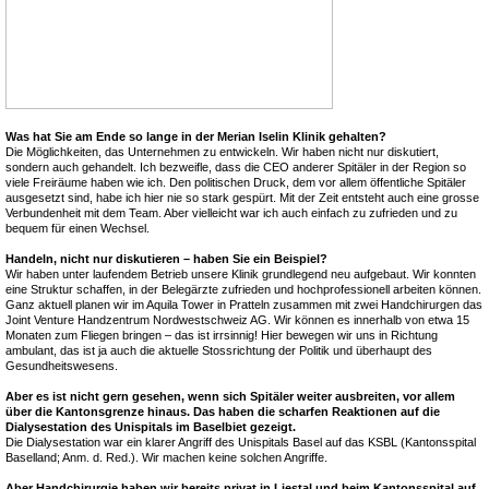
Was hat Sie am Ende so lange in der Merian Iselin Klinik gehalten?
Die Möglichkeiten, das Unternehmen zu entwickeln. Wir haben nicht nur diskutiert,
sondern auch gehandelt. Ich bezweifle, dass die CEO anderer Spitäler in der Region so
viele Freiräume haben wie ich. Den politischen Druck, dem vor allem öffentliche Spitäler
ausgesetzt sind, habe ich hier nie so stark gespürt. Mit der Zeit entsteht auch eine grosse
Verbundenheit mit dem Team. Aber vielleicht war ich auch einfach zu zufrieden und zu
bequem für einen Wechsel.
Handeln, nicht nur diskutieren – haben Sie ein Beispiel?
Wir haben unter laufendem Betrieb unsere Klinik grundlegend neu aufgebaut. Wir konnten
eine Struktur schaffen, in der Belegärzte zufrieden und hochprofessionell arbeiten können.
Ganz aktuell planen wir im Aquila Tower in Pratteln zusammen mit zwei Handchirurgen das
Joint Venture Handzentrum Nordwestschweiz AG. Wir können es innerhalb von etwa 15
Monaten zum Fliegen bringen – das ist irrsinnig! Hier bewegen wir uns in Richtung
ambulant, das ist ja auch die aktuelle Stossrichtung der Politik und überhaupt des
Gesundheitswesens.
Aber es ist nicht gern gesehen, wenn sich Spitäler weiter ausbreiten, vor allem
über die Kantonsgrenze hinaus. Das haben die scharfen Reaktionen auf die
Dialysestation des Unispitals im Baselbiet gezeigt.
Die Dialysestation war ein klarer Angriff des Unispitals Basel auf das KSBL (Kantonsspital
Baselland; Anm. d. Red.). Wir machen keine solchen Angriffe.
Aber Handchirurgie haben wir bereits privat in Liestal und beim Kantonsspital auf