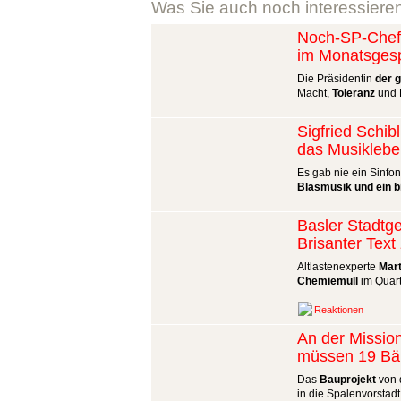
Was Sie auch noch interessiere
Noch-SP-Chefi
im Monatsges
Die Präsidentin
der 
Macht,
Toleranz
und P
Sigfried Schibl
das Musiklebe
Es gab nie ein Sinfo
Blasmusik und ein b
Basler Stadtge
Brisanter Tex
Altlastenexperte
Mart
Chemiemüll
im Quart
Reaktionen
An der Missio
müssen 19 B
Das
Bauprojekt
von d
in die Spalenvorstadt