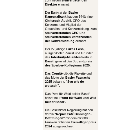
zum neuen
stellvertretenden
Direktor
ernannt.
Der Bankrat der
Basler
Kantonalbank
hat den 54-jährigen
Christoph Auchli
, CFO des
Konzerns und Mitglied der
Geschäfts- und Konzernleitung, zum
stellvertretenden CEO und
stellvertretenden Vorsitzenden
der Konzernleitung
ernannt.
Der 27-jährige
Lukas Loss,
ausgebildeter Pianist und Gründer
des
Interfinity-Musikfestivals in
Basel,
gewinnt den
Jugendpreis
des Sperber-Kollegiums 2025.
Das
Comité
gibt die Plakette und
das Motto der
Basler Fasnacht
2025
bekannt:
"Syg wie de
wottsch".
Das "Amt für Wald beider Basel"
heisst neu
"Amt für Wald und Wild
beider Basel".
Die Baselbieter Regierung hat den
Verein
"Repair Café Binningen-
Bottmingen"
mit dem mit 8000
Franken dotierten
Freiwilligenpreis
2024
ausgezeichnet.