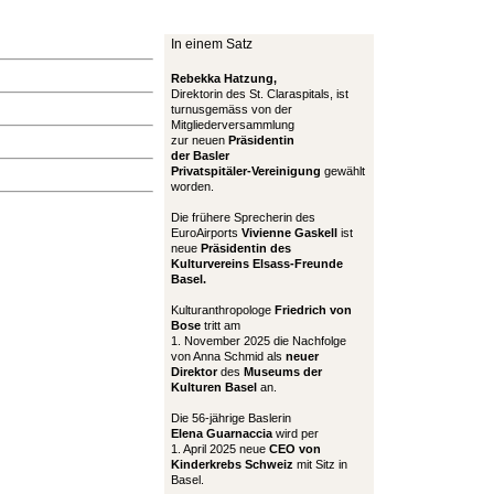
In einem Satz
Rebekka Hatzung,
Direktorin des St. Claraspitals, ist
turnusgemäss von der
Mitgliederversammlung
zur neuen
Präsidentin
der Basler
Privatspitäler-Vereinigung
gewählt
worden.
Die frühere Sprecherin des
EuroAirports
Vivienne Gaskell
ist
neue
Präsidentin des
Kulturvereins Elsass-Freunde
Basel.
Kulturanthropologe
Friedrich von
Bose
tritt am
1. November 2025 die Nachfolge
von Anna Schmid als
neuer
Direktor
des
Museums der
Kulturen Basel
an.
Die 56-jährige Baslerin
Elena Guarnaccia
wird per
1. April 2025 neue
CEO von
Kinderkrebs Schweiz
mit Sitz in
Basel.