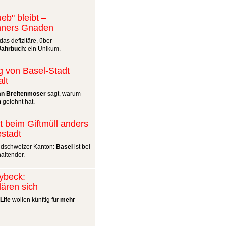
eb" bleibt –
nners Gnaden
das defizitäre, über
Jahrbuch
: ein Unikum.
g von Basel-Stadt
alt
an Breitenmoser
sagt, warum
n
gelohnt hat.
kt beim Giftmüll anders
estadt
dschweizer Kanton:
Basel
ist bei
altender.
lybeck:
lären sich
Life
wollen künftig für
mehr