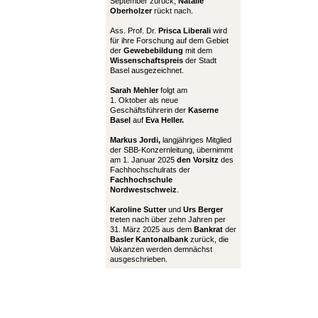
September zurück,
Natalie
Oberholzer
rückt nach.
Ass. Prof. Dr.
Prisca Liberali
wird
für ihre Forschung auf dem Gebiet
der
Gewebebildung
mit dem
Wissenschaftspreis
der Stadt
Basel ausgezeichnet.
Sarah Mehler
folgt am
1. Oktober als neue
Geschäftsführerin der
Kaserne
Basel
auf
Eva Heller.
Markus Jordi,
langjähriges Mitglied
der SBB-Konzernleitung, übernimmt
am 1. Januar 2025
den Vorsitz
des
Fachhochschulrats der
Fachhochschule
Nordwestschweiz
.
Karoline Sutter
und
Urs Berger
treten nach über zehn Jahren per
31. März 2025 aus dem
Bankrat
der
Basler Kantonalbank
zurück, die
Vakanzen werden demnächst
ausgeschrieben.