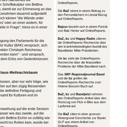
d des Ständerats die
OnlineReports.
Schriftskulptur von Bettina
, damit sie zur Erinnerung an das
Die
BaZ
nimmt in einem Beitrag zu
zerahmen dauernd aufgestellt
den Perrondächern in Liestal Bezug
, doch kämen "die Wände unter
auf OnlineReports.
s' oder an einer andern, für
Bajour
bezieht sich in einem Porträt
e in Frage", hiess es in einer
von Balz Herter auf OnlineReports.
BaZ, bz
und
Happy Radio
zitieren
ngung des Parlaments für die
die OnlineReports-Recherche über
r Kultur (BAK) versprach, sich
den krankheitsbedingten Ausfall des
ektor Christoph Reichenau
Baselbieter Mitte-Präsidenten.
werden kann" - und versprach,
Die
bz
zieht die OnlineReports-
mit dem Erlös von Gedenkmünzen
Recherche über die finanziellen
Probleme der Mitte Baselland nach.
eshaus-Weihnachtsbaum
Das
SRF-Regionaljournal Basel
und die
bz
greifen die
lossen, aber nur sehr träge, wie
OnlineReports-Recherche zum
lier auf den zügig fliessenden
Helene-Bossert-Buch auf.
 die definitive Fertigung und
BaZ, bz
und
Baseljetzt
nehmen
amt für Kulturen erst im
den OnlineReports-Artikel über den
Rückzug von Pick-e-Bike aus dem
Laufental auf.
nweihung auf die erste Session
asser wie das zweite, auf die
Die
BaZ
zitiert in einer grossen
hr Bettina Eichin so zufällig wie
Hintergrund-Geschichte zur Basler
GLP aus einem Artikel von
eicht ins Rollen kam, wurde bei
OnlineReports.