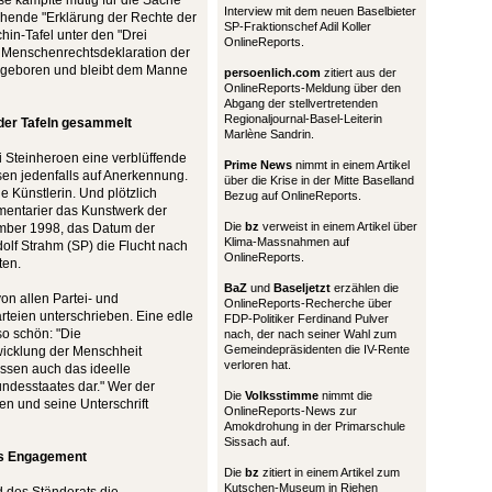
e kämpfte mutig für die Sache
Interview mit dem neuen Baselbieter
echende "Erklärung der Rechte der
SP-Fraktionschef Adil Koller
chin-Tafel unter den "Drei
OnlineReports.
e Menschenrechtsdeklaration der
rei geboren und bleibt dem Manne
persoenlich.com
zitiert aus der
OnlineReports-Meldung über den
Abgang der stellvertretenden
Regionaljournal-Basel-Leiterin
 der Tafeln gesammelt
Marlène Sandrin.
i Steinheroen eine verblüffende
Prime News
nimmt in einem Artikel
ssen jedenfalls auf Anerkennung.
über die Krise in der Mitte Baselland
ie Künstlerin. Und plötzlich
Bezug auf OnlineReports.
mentarier das Kunstwerk der
Die
bz
verweist in einem Artikel über
tember 1998, das Datum der
Klima-Massnahmen auf
olf Strahm (SP) die Flucht nach
OnlineReports.
ten.
BaZ
und
Baseljetzt
erzählen die
von allen Partei- und
OnlineReports-Recherche über
arteien unterschrieben. Eine edle
FDP-Politiker Ferdinand Pulver
so schön: "Die
nach, der nach seiner Wahl zum
Gemeindepräsidenten die IV-Rente
wicklung der Menschheit
verloren hat.
assen auch das ideelle
desstaates dar." Wer der
Die
Volksstimme
nimmt die
n und seine Unterschrift
OnlineReports-News zur
Amokdrohung in der Primarschule
Sissach auf.
les Engagement
Die
bz
zitiert in einem Artikel zum
Kutschen-Museum in Riehen