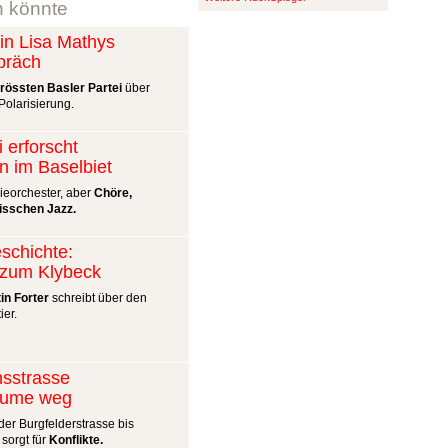
n könnte
n Lisa Mathys
präch
grössten Basler Partei
über
olarisierung.
i erforscht
n im Baselbiet
nieorchester, aber
Chöre,
isschen Jazz.
schichte:
t zum Klybeck
in Forter
schreibt über den
ier.
nsstrasse
äume weg
er Burgfelderstrasse bis
 sorgt für
Konflikte.