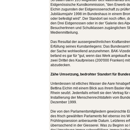
So baten dann 105 Mitglieder des Nationalrats un
Eidgenössische Kunstkommission, "den Erwerb der 
Eichin zugunsten der Eidgenossenschaft zu prüfen
Jubiläumsjahr 1998 im Bundeshaus in einem Bron
oder befestigt wird". Der Standort sei noch offen
den Drei Eidgenossen oder in der 'Galerie des Alpe
BesucherInnen und Schulklassen zugänglichen Stell
Medienmitteilung.
Das Resultat der aussergewöhnlichen Kraftanstre
Erfüllung seines Kunstanliegens: Das Bundesamt fü
der Sache wohlwollend anzunehmen. BAK-Vizedir
befand es gar für "gut, wenn das Werk angekauft 
zwei Drittel des Kaufpreises (200'000 Franken) 
abzudecken.
Zähe Umsetzung, bedrohter Standort für Bund
Unterdessen ist etliches Wasser die Aare hinabgef
Bettina Eichin mit einem Blick aus ihrem Basler Ate
Rhein seufzt. Jedenfalls erhielt sie den Vertrag für
Installierung der Menschenrechtstafeln vom Bundes
Dezember 1999.
Die von den Parlamentsmitgliedern gewünschte Ei
des frisch gewählten Parlaments fiel ebenso ins W
Frühlingssession anberaumte Datum. Letzteres erfu
überraschend in der Giesserei. Was zu Beginn so l