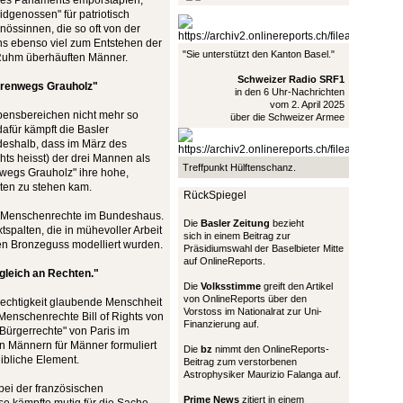
 des Parlaments emporstapfen,
idgenossen" für patriotisch
össinnen, die so oft von der
s ebenso viel zum Entstehen der
"Sie unterstützt den Kanton Basel."
Ruhm überhäuften Männer.
Schweizer Radio SRF1
turenwegs Grauholz"
in den 6 Uhr-Nachrichten
vom 2. April 2025
ebensbereichen nicht mehr so
über die Schweizer Armee
afür kämpft die Basler
 deshalb, dass im März des
ts heisst) der drei Mannen als
Treffpunkt Hülftenschanz.
nwegs Grauholz" ihre hohe,
xten zu stehen kam.
RückSpiegel
"Menschenrechte im Bundeshaus.
Die
Basler Zeitung
bezieht
palten, die in mühevoller Arbeit
sich in einem Beitrag zur
en Bronzeguss modelliert wurden.
Präsidiumswahl der Baselbieter Mitte
auf OnlineReports.
 gleich an Rechten."
Die
Volksstimme
greift den Artikel
von OnlineReports über den
rechtigkeit glaubende Menschheit
Vorstoss im Nationalrat zur Uni-
Menschenrechte Bill of Rights von
Finanzierung auf.
Bürgerrechte" von Paris im
n Männern für Männer formuliert
Die
bz
nimmt den OnlineReports-
eibliche Element.
Beitrag zum verstorbenen
Astrophysiker Maurizio Falanga auf.
bei der französischen
Prime News
zitiert in einem