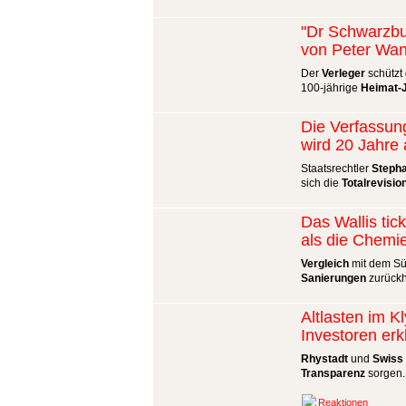
"Dr Schwarzbu
von Peter Wa
Der
Verleger
schützt 
100-jährige
Heimat-
Die Verfassun
wird 20 Jahre 
Staatsrechtler
Steph
sich die
Totalrevisio
Das Wallis tic
als die Chemi
Vergleich
mit dem Sü
Sanierungen
zurückh
Altlasten im K
Investoren erk
Rhystadt
und
Swiss 
Transparenz
sorgen.
Reaktionen