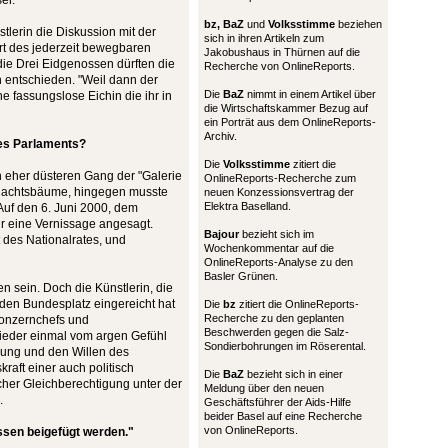
er.
bz,
BaZ
und
Volksstimme
beziehen
lerin die Diskussion mit der
sich in ihren Artikeln zum
t des jederzeit bewegbaren
Jakobushaus in Thürnen auf die
die Drei Eidgenossen dürften die
Recherche von OnlineReports.
h entschieden. "Weil dann der
Die
BaZ
nimmt in einem Artikel über
 fassungslose Eichin die ihr in
die Wirtschaftskammer Bezug auf
ein Porträt aus dem OnlineReports-
Archiv.
des Parlaments?
Die
Volksstimme
zitiert die
 eher düsteren Gang der "Galerie
OnlineReports-Recherche zum
ihnachtsbäume, hingegen musste
neuen Konzessionsvertrag der
Elektra Baselland.
Auf den 6. Juni 2000, dem
r eine Vernissage angesagt.
Bajour
bezieht sich im
 des Nationalrates, und
Wochenkommentar auf die
OnlineReports-Analyse zu den
Basler Grünen.
n sein. Doch die Künstlerin, die
 den Bundesplatz eingereicht hat
Die
bz
zitiert die OnlineReports-
Recherche zu den geplanten
Konzernchefs und
Beschwerden gegen die Salz-
ieder einmal vom argen Gefühl
Sondierbohrungen im Röserental.
wung und den Willen des
aft einer auch politisch
Die
BaZ
bezieht sich in einer
cher Gleichberechtigung unter der
Meldung über den neuen
.
Geschäftsführer der Aids-Hilfe
beider Basel auf eine Recherche
von OnlineReports.
ssen beigefügt werden."