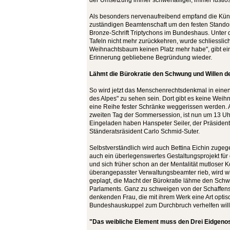
der Umsetzung immer schwerfälliger, immer lustlos
Als besonders nervenaufreibend empfand die Künst
zuständigen Beamtenschaft um den festen Standor
Bronze-Schrift Triptychons im Bundeshaus. Unter 
Tafeln nicht mehr zurückkehren, wurde schliesslic
Weihnachtsbaum keinen Platz mehr habe", gibt eine
Erinnerung gebliebene Begründung wieder.
Lähmt die Bürokratie den Schwung und Willen 
So wird jetzt das Menschenrechtsdenkmal in einen
des Alpes" zu sehen sein. Dort gibt es keine We
eine Reihe fester Schränke weggerissen werden. 
zweiten Tag der Sommersession, ist nun um 13 Uh
Eingeladen haben Hanspeter Seiler, der Präsident
Ständeratsräsident Carlo Schmid-Suter.
Selbstverständlich wird auch Bettina Eichin zugege
auch ein überlegenswertes Gestaltungsprojekt für
und sich früher schon an der Mentalität mutloser 
überangepasster Verwaltungsbeamter rieb, wird w
geplagt, die Macht der Bürokratie lähme den Sch
Parlaments. Ganz zu schweigen von der Schaffenskr
denkenden Frau, die mit ihrem Werk eine Art optis
Bundeshauskuppel zum Durchbruch verhelfen will
"Das weibliche Element muss den Drei Eidgeno