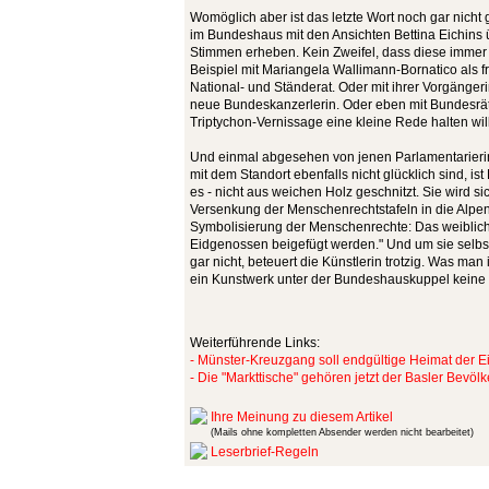
Womöglich aber ist das letzte Wort noch gar nicht
im Bundeshaus mit den Ansichten Bettina Eichins
Stimmen erheben. Kein Zweifel, dass diese imme
Beispiel mit Mariangela Wallimann-Bornatico als f
National- und Ständerat. Oder mit ihrer Vorgänge
neue Bundeskanzerlerin. Oder eben mit Bundesräti
Triptychon-Vernissage eine kleine Rede halten will
Und einmal abgesehen von jenen Parlamentarieri
mit dem Standort ebenfalls nicht glücklich sind, ist
es - nicht aus weichen Holz geschnitzt. Sie wird s
Versenkung der Menschenrechtstafeln in die Alpen-
Symbolisierung der Menschenrechte: Das weiblic
Eidgenossen beigefügt werden." Und um sie selbs
gar nicht, beteuert die Künstlerin trotzig. Was ma
ein Kunstwerk unter der Bundeshauskuppel keine 
Weiterführende Links:
- Münster-Kreuzgang soll endgültige Heimat der E
- Die "Markttische" gehören jetzt der Basler Bevöl
Ihre Meinung zu diesem Artikel
(Mails ohne kompletten Absender werden nicht bearbeitet)
Leserbrief-Regeln