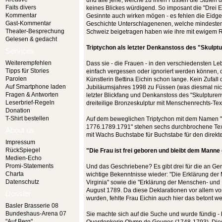
und alle jene, welche zu ihren Füssen die Stufen
Faits divers
keines Blickes würdigend. So imposant die "Drei E
Kommentar
Gesinnte auch wirken mögen - es fehlen die Eidgen
Gast-Kommentar
Geschichte Unterschlagenenen, welche mindesten
Theater-Besprechung
Schweiz beigetragen haben wie ihre mit ewigem 
Gelesen & gedacht
Triptychon als letzter Denkanstoss des "Skulp
Services
Weiterempfehlen
Dass sie - die Frauen - in den verschiedensten L
Tipps für Stories
einfach vergessen oder ignoriert werden können, d
Parolen
Künstlerin Bettina Eichin schon lange. Kein Zufall
Auf Smartphone laden
Jubiläumsjahres 1998 zu Füssen (was diesmal nich
Fragen & Antworten
letzter Blickfang und Denkanstoss des "Skulpture
Leserbrief-Regeln
dreiteilige Bronzeskulptur mit Menschenrechts-Te
Donation
T-Shirt bestellen
Auf dem beweglichen Triptychon mit dem Namen 
1776.1789.1791" stehen sechs durchbrochene Texts
About us
mit Wachs Buchstabe für Buchstabe für den direkt
Impressum
RückSpiegel
"Die Frau ist frei geboren und bleibt dem Manne
Medien-Echo
Promi-Statements
Und das Geschriebene? Es gibt drei für die an Ge
Charta
wichtige Bekenntnisse wieder: "Die Erklärung der 
Datenschutz
Virginia" sowie die "Erklärung der Menschen- und 
August 1789. Da diese Deklarationen vor allem vo
Dossier
wurden, fehlte Frau Eichin auch hier das betont w
Basler Brasserie 08
Bundeshaus-Arena 07
Sie machte sich auf die Suche und wurde fündig - 
"Auf Berg"