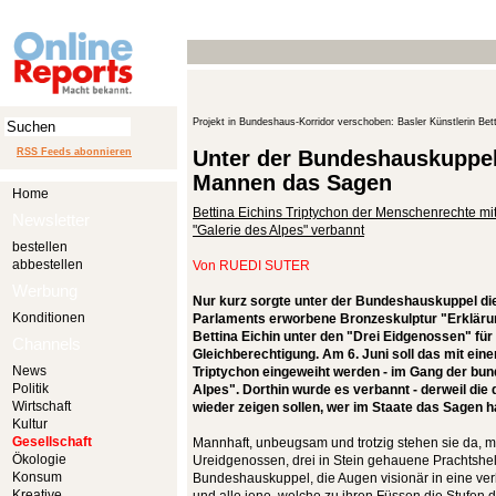
Projekt in Bundeshaus-Korridor verschoben: Basler Künstlerin Bett
RSS Feeds abonnieren
Unter der Bundeshauskuppel
Mannen das Sagen
Home
Bettina Eichins Triptychon der Menschenrechte mi
Newsletter
"Galerie des Alpes" verbannt
bestellen
abbestellen
Von
RUEDI SUTER
Werbung
Nur kurz sorgte unter der Bundeshauskuppel d
Konditionen
Parlaments erworbene Bronzeskulptur "Erklär
Bettina Eichin unter den "Drei Eidgenossen" für
Channels
Gleichberechtigung. Am 6. Juni soll das mit ei
News
Triptychon eingeweiht werden - im Gang der bu
Politik
Alpes". Dorthin wurde es verbannt - derweil die
Wirtschaft
wieder zeigen sollen, wer im Staate das Sagen h
Kultur
Gesellschaft
Mannhaft, unbeugsam und trotzig stehen sie da, m
Ökologie
Ureidgenossen, drei in Stein gehauene Prachtshel
Konsum
Bundeshauskuppel, die Augen visionär in eine ver
Kreative