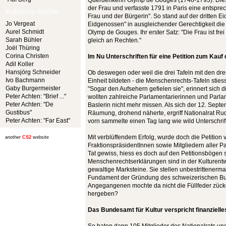
Querdenkerin Olymp de Gouges (1748-1793). Dies
der Frau und verfasste 1791 in Paris eine entspr
Kolumne-Archiv
Frau und der Bürgerin". So stand auf der dritten Ei
Jo Vergeat
Eidgenossen" in ausgleichender Gerechtigkeit di
Aurel Schmidt
Olymp de Gouges. Ihr erster Satz: "Die Frau ist f
Sarah Bühler
gleich an Rechten."
Joël Thüring
Corina Christen
Im Nu Unterschriften für eine Petition zum Kauf
Adil Koller
Hansjörg Schneider
Ob deswegen oder weil die drei Tafeln mit den dre
Ivo Bachmann
Einheit bildeten - die Menschenrechts-Tafeln stie
Gaby Burgermeister
"Sogar den Aufsehern gefielen sie", erinnert sich d
Peter Achten: "Brief ..."
wollten zahlreiche Parlamentarierinnen und Parla
Peter Achten: "De
Baslerin nicht mehr missen. Als sich der 12. Sep
Gustibus"
Räumung, drohend näherte, ergriff Nationalrat Rud
Peter Achten: "Far East"
vorn sammelte einen Tag lang wie wild Unterschrif
Mit verblüffendem Erfolg, wurde doch die Petition 
another
CS2
website
FraktionspräsidentInnen sowie Mitgliedern aller P
Tat gewiss, hiess es doch auf den Petitionsbögen 
Menschenrechtserklärungen sind in der Kulturent
gewaltige Marksteine. Sie stellen unbestrittenerm
Fundament der Gründung des schweizerischen Bun
Angegangenen mochte da nicht die Füllfeder zücke
hergeben?
Das Bundesamt für Kultur verspricht finanziel