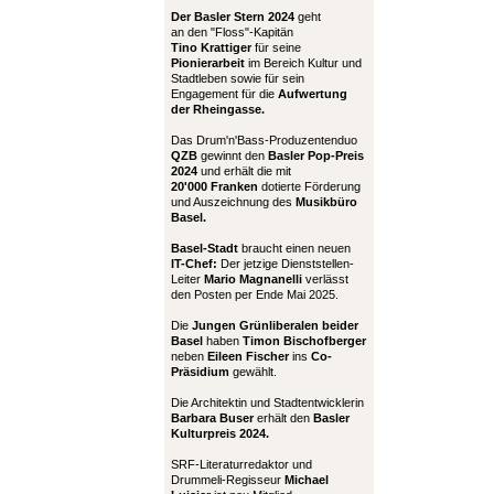
Der Basler Stern 2024
geht
an den "Floss"-Kapitän
Tino Krattiger
für seine
Pionierarbeit
im Bereich Kultur und
Stadtleben sowie für sein
Engagement für die
Aufwertung
der Rheingasse.
Das Drum'n'Bass-Produzentenduo
QZB
gewinnt den
Basler Pop-Preis
2024
und erhält die mit
20'000 Franken
dotierte Förderung
und Auszeichnung des
Musikbüro
Basel.
Basel-Stadt
braucht einen neuen
IT-Chef:
Der jetzige Dienststellen-
Leiter
Mario Magnanelli
verlässt
den Posten per Ende Mai 2025.
Die
Jungen Grünliberalen beider
Basel
haben
Timon Bischofberger
neben
Eileen Fischer
ins
Co-
Präsidium
gewählt.
Die Architektin und Stadtentwicklerin
Barbara Buser
erhält den
Basler
Kulturpreis 2024.
SRF-Literaturredaktor und
Drummeli-Regisseur
Michael