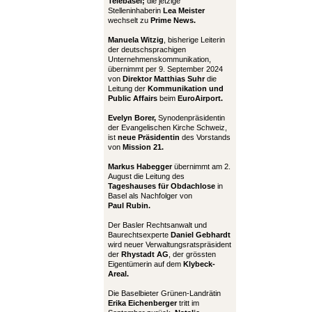
Telebasel;
die jetzige
Stelleninhaberin
Lea Meister
wechselt zu
Prime News.
Manuela Witzig
, bisherige Leiterin
der deutschsprachigen
Unternehmenskommunikation,
übernimmt per 9. September 2024
von
Direktor Matthias Suhr
die
Leitung der
Kommunikation und
Public Affairs
beim
EuroAirport.
Evelyn Borer,
Synodenpräsidentin
der Evangelischen Kirche Schweiz,
ist
neue Präsidentin
des Vorstands
von
Mission 21.
Markus Habegger
übernimmt am 2.
August die Leitung des
Tageshauses für Obdachlose
in
Basel als Nachfolger von
Paul Rubin.
Der Basler Rechtsanwalt und
Baurechtsexperte
Daniel Gebhardt
wird neuer Verwaltungsratspräsident
der
Rhystadt AG
, der grössten
Eigentümerin auf dem
Klybeck-
Areal.
Die Baselbieter Grünen-Landrätin
Erika Eichenberger
tritt im