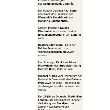
Luisier
ist neu Mitglied
des
Schnitzelbank-Comités.
Der frühere Diplomat
Paul Seger
übernimmt das Präsidium der
Winterhilfe Basel-Stadt
von
Marianne Eggenberger.
Grünen-Politikerin
Natalie
Oberholzer
aus Liestal rückt für
Erika Eichenberger
in den
Landrat
nach.
Beatrice Stirnimann,
CEO der
Baloise Session, wird zur
"Ehrespalebärglemere 2024"
ernannt.
Eventmanager
Beat Läuchli
wird
Projektleiter
des
Eurovision Song
Contest (ESC) 2025
in Basel.
Michael N. Hall
vom Biozentrum der
Universität Basel erhält den
Balzan-
Preis 2024
für seine Forschung zu
den biologischen Mechanismen des
Alterns.
Der 27-jährige Journalist
Maximilian
Fankhauser
übernimmt im Oktober
die Leitung von
Baseljetzt,
der
Online-Newsplattform von