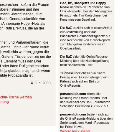
BaZ, bz,
Baseljetzt
und
Happy
 gesprochen - sofern die Frauen
Radio
nehmen die Recherche von
 übereinstimmen und ihre
OnlineReports über den Abgang des
r mehr Gewicht haben. Zum
Finanzchefs Tim Kretschmer beim
rische Generalsekretärin von
Kunstmuseum Basel auf.
rin Annemarie Huber-Hotz als
Die
BaZ
bezieht sich in einem Artikel
n Ruth Dreifuss, die an der
zur Abstimmung über das
.
Baselbieter Gesundheitsgesetz auf
eine Recherche von OnlineReports
nnen und Parlamentariern, die
zum Mangel an Kinderärzten im
 Bettina Eichin - ihr Name verrät
Oberbaselbiet.
ich weiterhin wehren, gegen die
Galerie: "Es geht einzig um die
Die
BaZ
zitiert die OnlineReports-
Meldung über die Nachfolgelösung
he Element muss den Drei
beim BackwarenOutlet.
t oder ihren Ruf gehe es schon
n ihr ja glauben mag - auch wenn
Telebasel
bezieht sich in einem
üble Propaganda ist.
Beitrag über Ticket-Betrüger beim
Källerstraich auf ein Bild von
4. Juni 2000
OnlineReports.
persoenlich.com
nimmt die
ichin-Tische werden
Meldung von OnlineReports über
kerung
den Wechsel des BaZ-Journalisten
Sebastian Briellmann zur NZZ auf.
persoenlich.com
bezieht sich auf
die OnlineReports-Meldung über den
Stellenantritt von Martin Regenass
bei Prime News.
Weitere RückSpiegel