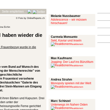
Mit links
Seite empfehlen
Melanie Nussbaumer
© Foto by OnlineReports.ch
Adolescence – wir müssen
hinschauen!
ina Eichin
Achtung: Satire!
 haben wieder die
Carmela Monsanto
Sekt, Kaviar und Inseln
Reaktionen
t Frauenbezug wurde in die
Aus meiner Bubble
Max Kaufmann
Jogging: Der Lauf ins Bünzlitum
Reaktionen
ie vom Bund auf Wunsch des
ung der Menschenrechte" von
Alles mit scharf
 geschlechtliche
nem Frauentext versehene
Andrea Strahm
ndeshäuslichen "Galerie des
Monopoly spielen mit der Welt
 drei Stein-Mannen am Eingang
Reaktionen
at.
Schinzel Pommes
it ihren Bärten und Kapuzen. Drei
Marc Schinzel
den unter der
Unterwegs im Nahen Osten
heissungsvolle Ferne gerichtet
Reaktionen