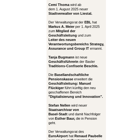
Cemi Thoma
wird ab
dem 1. August 2025 neuer
Stadtverwalter von Liestal.
Der Verwaltungsrat der
EBL
hat
Markus A. Meier
per 1. April 2025
zum
Mitglied der
Geschäftsleitung
und zum
Leiter
des neuen
Verantwortungsbereichs Strategy,
Assurance und Group IT
ernannt.
Tanja Bugmann
ist neue
Geschäftsführerin
der Basler
Traditions-Confiserie Beschle.
Die
Basellandschaftliche
Pensionskasse
erweitert die
Geschäftsleitung:
Manuel
Flückiger
führt künftig den neu
geschaffenen Bereich
"Digitalisierung und Innovation".
Stefan Nellen
wird neuer
Staatsarchivar von
Basel-Stadt
und damit Nachfolger
von
Esther Baur,
die in Pension
geht.
Der Verwaltungsrat des
EuroAirport
hat
Renaud Paubelle