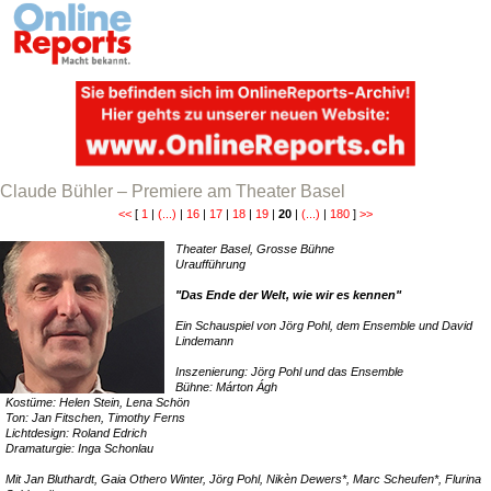
Claude Bühler – Premiere am Theater Basel
<<
[
1
|
(...)
|
16
|
17
|
18
|
19
|
20
|
(...)
|
180
]
>>
Theater Basel, Grosse Bühne
Uraufführung
"Das Ende der Welt, wie wir es kennen"
Ein Schauspiel von Jörg Pohl, dem Ensemble und David
Lindemann
Inszenierung: Jörg Pohl und das Ensemble
Bühne: Márton Ágh
Kostüme: Helen Stein, Lena Schön
Ton: Jan Fitschen, Timothy Ferns
Lichtdesign: Roland Edrich
Dramaturgie: Inga Schonlau
Mit Jan Bluthardt, Gaia Othero Winter, Jörg Pohl, Nikèn Dewers*, Marc Scheufen*, Flurina