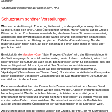
Schlegel*
*Studiogäste Hochschule der Künste Bern, HKB
Schutzraum schöner Vorstellungen
W
as von der Aufführung in Erinnerung bleiben wird, ist die gewaltige, apokalyptische
Szeniere, in der sich eine Gruppe Überlebender tummelt. Márton Ágh hat auf die Grosse
Bühne und in den Zuschauerraum meterhohe, efeubewachsene Strommasten montiert,
abgerissene Riesenwerbeplakate an die Wände gehängt, den opulenten Eingang eines
Einkaufszentrums in den Hintergrund platziert. Zerfall und Verwahrlosung: Nur die
mutierten Ratten fehlen noch, auf die in den Endzeit-Filmen dann immer in "close ups"
geschnitten wird.
E
ntwickelt für die
Messiaen-Oper
"Saint François d’Assise", wird das Bühnenbild nun für
das Weltuntergangs-Schauspiel zweitverwertet, da ein Umbau zu aufwändig wäre. Und
leider fühlt sich die Aufführung auch so an. Ein zu grosser Schuh für den kleinen Fuss, der
herumschlingert und Halt sucht; es wirkt über Strecken so, als hätte man einer
Improvisationsgruppe gesagt: Da ist das tolle Bühnenbild, probiert mal etwas zu
"Apokalypse" (Saisonthema am Theater Basel). Nur einzelne darstellerische Glanzpunkte
lenken gelegentlich von diesem Gesamteindruck ab. Das Hauptproblem: Die Aufführung
verzettelt sich in allerlei Ideen.
D
abei waren die Absichten des Ensembles in Zusammenarbeit mit dem Autoren David
Lindemann die schönsten. Gezeigt werden sollte, wie die Gruppe im Weltuntergang einen
Neuanfang macht. Wie die Leute beschliessen, die letzten Lebensmittel gerecht
untereinander zu verteilen und einander nicht zu "Fressfeinden" zu werden. Wie sie sich
vor dem nahen Ende zu einer sozialeren Gemeinschaft entwickeln, die Konflikte fair
austrägt und die situative Überlegenheit der Wortmächtigeren in die Schranken weist.
A
n letzterem stösst sich der einzige Mensch der Gruppe, der Prof., ein mit Sturmgewehr