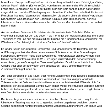
bewaffneter Prepper in Kampfuniform mit rückenlangen Rastalocken. Beleidigt, als "alter,
weisser Mann", zieht er (für kurze Zeit) von dannen, als man seine Wortführerschaft in
Frage stellt. Schliesslich sei er ja der Retter aller hier; sein ganzes Leben hat er damit
vergeudet, sich auf den Weltuntergang vorzubereiten. Zombie Sven rebelliert, für ihn sei
Fleisch als Nahrung "alternativlos", darum sollen die andern bitte sehr darauf verzichten.
Die Androidin Gaia lässt sich den Egoismus-Chip aus dem Hirn operieren, der ihre
Überlebenschance hätte verbessern sollen. Als Dea ex Machina will sie sich nun selbst
neu erfinden.
A
uf der anderen Seite steht Pilz Matze, der die kontanimierte Erde liebt. Oder der
Waschbär Bärchen, für den das Leben – als Tier unter der Weltherrschaft des Menschen
– "Scheisse" war und nun erstmals mit der Gruppe ein "Fundament aus Möglichkeit, mit
Wänden aus Durchlässigkeit, mit einem Dach aus Offenheit" erlebte.
E
s ist der Sound der aktuellen Demokratie- und Menschenrechts-Debatten, der die
Aufführung grundiert, das Geschehen in einen Schutzraum schöner Vorstellungen
transponiert. Bewähren muss sich davon nichts, kein Charakter sich bezwingen, kein
Drama durchschritten werden. In WG-Sitzungen wird verhandelt, per Abstimmung
entschieden, gar ein Vortrag über "Vertrauen" gehalten. Es wird jedoch nicht klar, ob die
Gruppe trotz oder gerade wegen dem absehbaren Tod zu einem friedlicheren
Zusammenleben gefunden hat.
A
uf- oder anregend ist das kaum, trotz hohem Dialogtempo, trotz teilweise lustigen Ideen.
Eine davon: Es wird als Traktandum verhandelt, ob man das knapper werdende
Toilettenpapier bei Gebrauch noch knüllen oder nur noch falten darf. Wäre da nicht Jan
Bluthardt, der als spastischer Zombie Sven immer wieder mit virtuosen Slapstick-Szenen
brilliert, die Aufführung entbehrte jeder szenischen Komik und auch jeder Tragik. Ansätze,
eine Geschichte zu erzählen, wurden durchaus erarbeitet.
D
er Abend beginnt mit einer actionreichen Zombie-Shooter-Szene: wird aufgelöst als
Überlebens-Training, war nur Intro. Irgendwo wird ein Lagerfeuer gesichtet, unsere
Gruppe beschliesst Kontakt mit den anderen Menschen aufzunehmen: Der Impuls wird