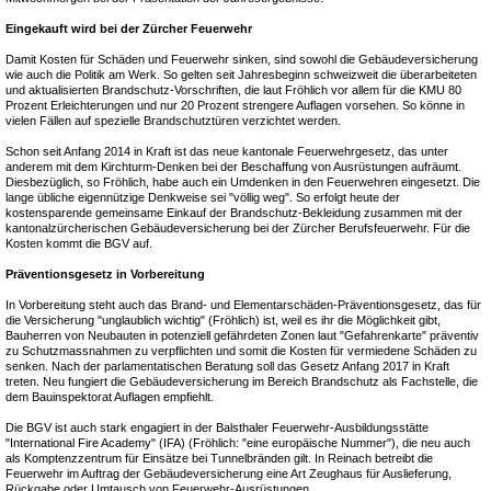
Eingekauft wird bei der Zürcher Feuerwehr
Damit Kosten für Schäden und Feuerwehr sinken, sind sowohl die Gebäudeversicherung
wie auch die Politik am Werk. So gelten seit Jahresbeginn schweizweit die überarbeiteten
und aktualisierten Brandschutz-Vorschriften, die laut Fröhlich vor allem für die KMU 80
Prozent Erleichterungen und nur 20 Prozent strengere Auflagen vorsehen. So könne in
vielen Fällen auf spezielle Brandschutztüren verzichtet werden.
Schon seit Anfang 2014 in Kraft ist das neue kantonale Feuerwehrgesetz, das unter
anderem mit dem Kirchturm-Denken bei der Beschaffung von Ausrüstungen aufräumt.
Diesbezüglich, so Fröhlich, habe auch ein Umdenken in den Feuerwehren eingesetzt. Die
lange übliche eigennützige Denkweise sei "völlig weg". So erfolgt heute der
kostensparende gemeinsame Einkauf der Brandschutz-Bekleidung zusammen mit der
kantonalzürcherischen Gebäudeversicherung bei der Zürcher Berufsfeuerwehr. Für die
Kosten kommt die BGV auf.
Präventionsgesetz in Vorbereitung
In Vorbereitung steht auch das Brand- und Elementarschäden-Präventionsgesetz, das für
die Versicherung "unglaublich wichtig" (Fröhlich) ist, weil es ihr die Möglichkeit gibt,
Bauherren von Neubauten in potenziell gefährdeten Zonen laut "Gefahrenkarte" präventiv
zu Schutzmassnahmen zu verpflichten und somit die Kosten für vermiedene Schäden zu
senken. Nach der parlamentatischen Beratung soll das Gesetz Anfang 2017 in Kraft
treten. Neu fungiert die Gebäudeversicherung im Bereich Brandschutz als Fachstelle, die
dem Bauinspektorat Auflagen empfiehlt.
Die BGV ist auch stark engagiert in der Balsthaler Feuerwehr-Ausbildungsstätte
"International Fire Academy" (IFA) (Fröhlich: "eine europäische Nummer"), die neu auch
als Komptenzzentrum für Einsätze bei Tunnelbränden gilt. In Reinach betreibt die
Feuerwehr im Auftrag der Gebäudeversicherung eine Art Zeughaus für Auslieferung,
Rückgabe oder Umtausch von Feuerwehr-Ausrüstungen.