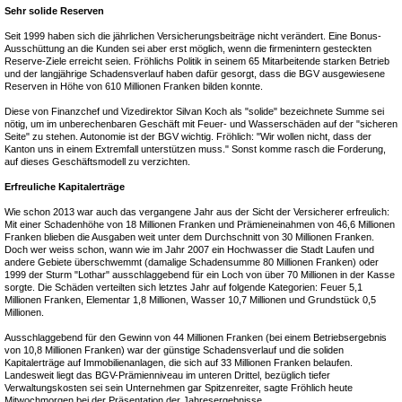
Sehr solide Reserven
Seit 1999 haben sich die jährlichen Versicherungsbeiträge nicht verändert. Eine Bonus-
Ausschüttung an die Kunden sei aber erst möglich, wenn die firmenintern gesteckten
Reserve-Ziele erreicht seien. Fröhlichs Politik in seinem 65 Mitarbeitende starken Betrieb
und der langjährige Schadensverlauf haben dafür gesorgt, dass die BGV ausgewiesene
Reserven in Höhe von 610 Millionen Franken bilden konnte.
Diese von Finanzchef und Vizedirektor Silvan Koch als "solide" bezeichnete Summe sei
nötig, um im unberechenbaren Geschäft mit Feuer- und Wasserschäden auf der "sicheren
Seite" zu stehen. Autonomie ist der BGV wichtig. Fröhlich: "Wir wollen nicht, dass der
Kanton uns in einem Extremfall unterstützen muss." Sonst komme rasch die Forderung,
auf dieses Geschäftsmodell zu verzichten.
Erfreuliche Kapitalerträge
Wie schon 2013 war auch das vergangene Jahr aus der Sicht der Versicherer erfreulich:
Mit einer Schadenhöhe von 18 Millionen Franken und Prämieneinahmen von 46,6 Millionen
Franken blieben die Ausgaben weit unter dem Durchschnitt von 30 Millionen Franken.
Doch wer weiss schon, wann wie im Jahr 2007 ein Hochwasser die Stadt Laufen und
andere Gebiete überschwemmt (damalige Schadensumme 80 Millionen Franken) oder
1999 der Sturm "Lothar" ausschlaggebend für ein Loch von über 70 Millionen in der Kasse
sorgte. Die Schäden verteilten sich letztes Jahr auf folgende Kategorien: Feuer 5,1
Millionen Franken, Elementar 1,8 Millionen, Wasser 10,7 Millionen und Grundstück 0,5
Millionen.
Ausschlaggebend für den Gewinn von 44 Millionen Franken (bei einem Betriebsergebnis
von 10,8 Millionen Franken) war der günstige Schadensverlauf und die soliden
Kapitalerträge auf Immobilienanlagen, die sich auf 33 Millionen Franken belaufen.
Landesweit liegt das BGV-Prämienniveau im unteren Drittel, bezüglich tiefer
Verwaltungskosten sei sein Unternehmen gar Spitzenreiter, sagte Fröhlich heute
Mitwochmorgen bei der Präsentation der Jahresergebnisse.