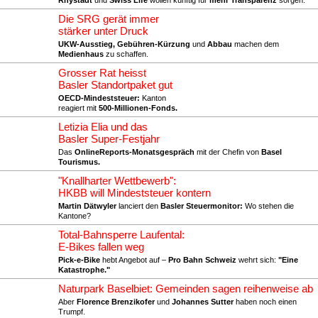
Rhystadt
und
Swiss Life
wollen künftig für
mehr Transparenz
sorgen.
Die SRG gerät immer
stärker unter Druck
UKW-Ausstieg, Gebühren-Kürzung
und
Abbau
machen dem
Medienhaus
zu schaffen.
Grosser Rat heisst
Basler Standortpaket gut
OECD-Mindeststeuer:
Kanton
reagiert mit
500-Millionen-Fonds.
Letizia Elia und das
Basler Super-Festjahr
Das
OnlineReports-Monatsgespräch
mit der Chefin von
Basel
Tourismus.
"Knallharter Wettbewerb":
HKBB will Mindeststeuer kontern
Martin Dätwyler
lanciert den
Basler Steuermonitor:
Wo stehen die
Kantone?
Total-Bahnsperre Laufental:
E-Bikes fallen weg
Pick-e-Bike
hebt Angebot auf –
Pro Bahn Schweiz
wehrt sich:
"Eine
Katastrophe."
Naturpark Baselbiet: Gemeinden sagen reihenweise ab
Aber
Florence Brenzikofer
und
Johannes Sutter
haben noch einen
Trumpf.