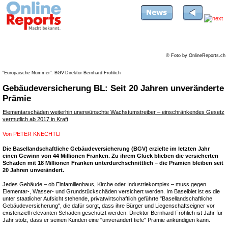
© Foto by OnlineReports.ch
"Europäische Nummer": BGV-Direktor Bernhard Fröhlich
Gebäudeversicherung BL: Seit 20 Jahren unveränderte
Prämie
Elementarschäden weiterhin unerwünschte Wachstumstreiber – einschränkendes Gesetz
vermutlich ab 2017 in Kraft
Von
PETER KNECHTLI
Die Basellandschaftliche Gebäudeversicherung (BGV) erzielte im letzten Jahr
einen Gewinn von 44 Millionen Franken. Zu ihrem Glück blieben die versicherten
Schäden mit 18 Millionen Franken unterdurchschnittlich – die Prämien bleiben seit
20 Jahren unverändert.
Jedes Gebäude – ob Einfamilienhaus, Kirche oder Industriekomplex – muss gegen
Elementar-, Wasser- und Grundstückschäden versichert werden. Im Baselbiet ist es die
unter staatlicher Aufsicht stehende, privatwirtschaftlich geführte "Basellandschaftliche
Gebäudeversicherung", die dafür sorgt, dass ihre Bürger und Liegenschaftseigner vor
existenziell relevanten Schäden geschützt werden. Direktor Bernhard Fröhlich ist Jahr für
Jahr stolz, dass er seinen Kunden eine "unverändert tiefe" Prämie ankündigen kann.