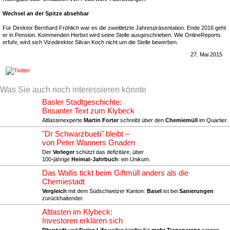
Wechsel an der Spitze absehbar
Für Direktor Bernhard Fröhlich war es die zweitletzte Jahrespräsentation. Ende 2016 geht
er in Pension. Kommenden Herbst wird seine Stelle ausgeschrieben. Wie OnlineReports
erfuhr, wird sich Vizedirektor Silvan Koch nicht um die Stelle bewerben.
27. Mai 2015
Was Sie auch noch interessieren könnte
Basler Stadtgeschichte:
Brisanter Text zum Klybeck
Altlastenexperte
Martin Forter
schreibt über den
Chemiemüll
im Quartier.
"Dr Schwarzbueb" bleibt –
von Peter Wanners Gnaden
Der
Verleger
schützt das defizitäre, über
100-jährige
Heimat-Jahrbuch
: ein Unikum.
Das Wallis tickt beim Giftmüll anders als die
Chemiestadt
Vergleich
mit dem Südschweizer Kanton:
Basel
ist bei
Sanierungen
zurückhaltender.
Altlasten im Klybeck:
Investoren erklären sich