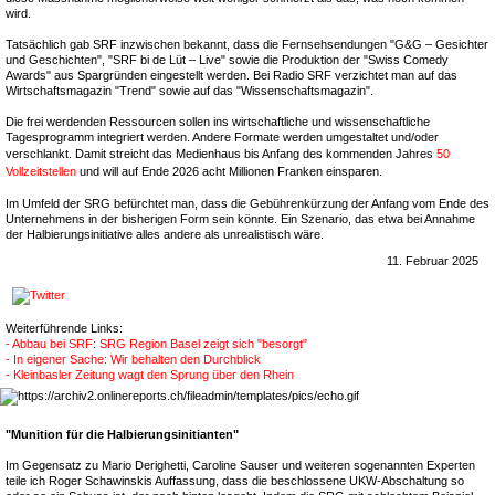
wird.
Tatsächlich gab SRF inzwischen bekannt, dass die Fernsehsendungen "G&G – Gesichter
und Geschichten", "SRF bi de Lüt – Live" sowie die Produktion der "Swiss Comedy
Awards" aus Spargründen eingestellt werden. Bei Radio SRF verzichtet man auf das
Wirtschaftsmagazin "Trend" sowie auf das "Wissenschaftsmagazin".
Die frei werdenden Ressourcen sollen ins wirtschaftliche und wissenschaftliche
Tagesprogramm integriert werden. Andere Formate werden umgestaltet und/oder
verschlankt. Damit streicht das Medienhaus bis Anfang des kommenden Jahres
50
Vollzeitstellen
und will auf Ende 2026 acht Millionen Franken einsparen.
Im Umfeld der SRG befürchtet man, dass die Gebührenkürzung der Anfang vom Ende des
Unternehmens in der bisherigen Form sein könnte. Ein Szenario, das etwa bei Annahme
der Halbierungsinitiative alles andere als unrealistisch wäre.
11. Februar 2025
Weiterführende Links:
- Abbau bei SRF: SRG Region Basel zeigt sich "besorgt"
- In eigener Sache: Wir behalten den Durchblick
- Kleinbasler Zeitung wagt den Sprung über den Rhein
"Munition für die Halbierungsinitianten"
Im Gegensatz zu Mario Derighetti, Caroline Sauser und weiteren sogenannten Experten
teile ich Roger Schawinskis Auffassung, dass die beschlossene UKW-Abschaltung so