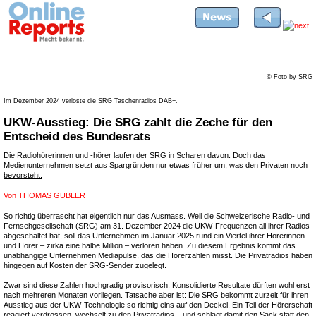
© Foto by SRG
Im Dezember 2024 verloste die SRG Taschenradios DAB+.
UKW-Ausstieg: Die SRG zahlt die Zeche für den
Entscheid des Bundesrats
Die Radiohörerinnen und -hörer laufen der SRG in Scharen davon. Doch das
Medienunternehmen setzt aus Spargründen nur etwas früher um, was den Privaten noch
bevorsteht.
Von
THOMAS GUBLER
So richtig überrascht hat eigentlich nur das Ausmass. Weil die Schweizerische Radio- und
Fernsehgesellschaft (SRG) am 31. Dezember 2024 die UKW-Frequenzen all ihrer Radios
abgeschaltet hat, soll das Unternehmen im Januar 2025 rund ein Viertel ihrer Hörerinnen
und Hörer – zirka eine halbe Million – verloren haben. Zu diesem Ergebnis kommt das
unabhängige Unternehmen Mediapulse, das die Hörerzahlen misst. Die Privatradios haben
hingegen auf Kosten der SRG-Sender zugelegt.
Zwar sind diese Zahlen hochgradig provisorisch. Konsolidierte Resultate dürften wohl erst
nach mehreren Monaten vorliegen. Tatsache aber ist: Die SRG bekommt zurzeit für ihren
Ausstieg aus der UKW-Technologie so richtig eins auf den Deckel. Ein Teil der Hörerschaft
reagiert verdrossen, wechselt zu den Privatradios – und schlägt damit den Sack statt den