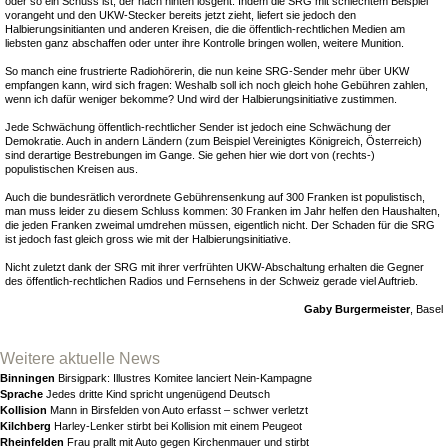
oder so ein Schuss ist, der nach hinten losgeht. Indem die SRG mit schlechtem Beispiel
vorangeht und den UKW-Stecker bereits jetzt zieht, liefert sie jedoch den
Halbierungsinitianten und anderen Kreisen, die die öffentlich-rechtlichen Medien am
liebsten ganz abschaffen oder unter ihre Kontrolle bringen wollen, weitere Munition.
So manch eine frustrierte Radiohörerin, die nun keine SRG-Sender mehr über UKW
empfangen kann, wird sich fragen: Weshalb soll ich noch gleich hohe Gebühren zahlen,
wenn ich dafür weniger bekomme? Und wird der Halbierungsinitiative zustimmen.
Jede Schwächung öffentlich-rechtlicher Sender ist jedoch eine Schwächung der
Demokratie. Auch in andern Ländern (zum Beispiel Vereinigtes Königreich, Österreich)
sind derartige Bestrebungen im Gange. Sie gehen hier wie dort von (rechts-)
populistischen Kreisen aus.
Auch die bundesrätlich verordnete Gebührensenkung auf 300 Franken ist populistisch,
man muss leider zu diesem Schluss kommen: 30 Franken im Jahr helfen den Haushalten,
die jeden Franken zweimal umdrehen müssen, eigentlich nicht. Der Schaden für die SRG
ist jedoch fast gleich gross wie mit der Halbierungsinitiative.
Nicht zuletzt dank der SRG mit ihrer verfrühten UKW-Abschaltung erhalten die Gegner
des öffentlich-rechtlichen Radios und Fernsehens in der Schweiz gerade viel Auftrieb.
Gaby Burgermeister
, Basel
Weitere aktuelle News
Binningen
Birsigpark: Illustres Komitee lanciert Nein-Kampagne
Sprache
Jedes dritte Kind spricht ungenügend Deutsch
Kollision
Mann in Birsfelden von Auto erfasst – schwer verletzt
Kilchberg
Harley-Lenker stirbt bei Kollision mit einem Peugeot
Rheinfelden
Frau prallt mit Auto gegen Kirchenmauer und stirbt