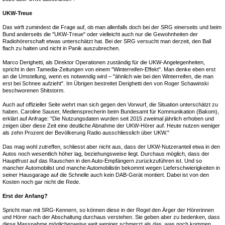
UKW-Treue
Das wirft zumindest die Frage auf, ob man allenfalls doch bei der SRG einerseits und beim
Bund anderseits die "UKW-Treue" oder vielleicht auch nur die Gewohnheiten der
Radiohörerschaft etwas unterschätzt hat. Bei der SRG versucht man derzeit, den Ball
flach zu halten und nicht in Panik auszubrechen.
Marco Derighetti, als Direktor Operationen zuständig für die UKW-Angelegenheiten,
spricht in den Tamedia-Zeitungen von einem "Winterreifen-Effekt". Man denke eben erst
an die Umstellung, wenn es notwendig wird – "ähnlich wie bei den Winterreifen, die man
erst bei Schnee aufzieht". Im Übrigen bestreitet Derighetti den von Roger Schawinski
beschworenen Shitstorm.
Auch auf offizieller Seite wehrt man sich gegen den Vorwurf, die Situation unterschätzt zu
haben. Caroline Sauser, Mediensprecherin beim Bundesamt für Kommunikation (Bakom),
erklärt auf Anfrage: "Die Nutzungsdaten wurden seit 2015 zweimal jährlich erhoben und
zeigen über diese Zeit eine deutliche Abnahme der UKW-Hörer auf. Heute nutzen weniger
als zehn Prozent der Bevölkerung Radio ausschliesslich über UKW."
Das mag wohl zutreffen, schliesst aber nicht aus, dass der UKW-Nutzeranteil etwa in den
Autos noch wesentlich höher lag, beziehungsweise liegt. Durchaus möglich, dass der
Hauptfrust auf das Rauschen in den Auto-Empfängern zurückzuführen ist. Und so
mancher Automobilist und manche Automobilistin bekommt wegen Lieferschwierigkeiten in
seiner Hausgarage auf die Schnelle auch kein DAB-Gerät montiert. Dabei ist von den
Kosten noch gar nicht die Rede.
Erst der Anfang?
Spricht man mit SRG-Kennern, so können diese in der Regel den Ärger der Hörerinnen
und Hörer nach der Abschaltung durchaus verstehen. Sie geben aber zu bedenken, dass
diese Massnahme möglicherweise weit weniger schmerzt als das, was noch kommen