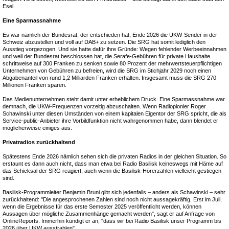
Esel.
Eine Sparmassnahme
Es war nämlich der Bundesrat, der entschieden hat, Ende 2026 die UKW-Sender in der
Schweiz abzustellen und voll auf DAB+ zu setzen. Die SRG hat somit lediglich den
Ausstieg vorgezogen. Und sie hatte dafür ihre Gründe: Wegen fehlender Werbeeinnahmen
und weil der Bundesrat beschlossen hat, die Serafe-Gebühren für private Haushalte
schrittweise auf 300 Franken zu senken sowie 80 Prozent der mehrwertsteuerpflichtigen
Unternehmen von Gebühren zu befreien, wird die SRG im Stichjahr 2029 noch einen
Abgabenanteil von rund 1,2 Milliarden Franken erhalten. Insgesamt muss die SRG 270
Millionen Franken sparen.
Das Medienunternehmen steht damit unter erheblichem Druck. Eine Sparmassnahme war
demnach, die UKW-Frequenzen vorzeitig abzuschalten. Wenn Radiopionier Roger
Schawinski unter diesen Umständen von einem kapitalen Eigentor der SRG spricht, die als
Service-public-Anbieter ihre Vorbildfunktion nicht wahrgenommen habe, dann blendet er
möglicherweise einiges aus.
Privatradios zurückhaltend
Spätestens Ende 2026 nämlich sehen sich die privaten Radios in der gleichen Situation. So
erstaunt es dann auch nicht, dass man etwa bei Radio Basilisk keineswegs mit Häme auf
das Schicksal der SRG reagiert, auch wenn die Basilisk-Hörerzahlen vielleicht gestiegen
sind.
Basilisk-Programmleiter Benjamin Bruni gibt sich jedenfalls – anders als Schawinski – sehr
zurückhaltend: "Die angesprochenen Zahlen sind noch nicht aussagekräftig. Erst im Juli,
wenn die Ergebnisse für das erste Semester 2025 veröffentlicht werden, können
Aussagen über mögliche Zusammenhänge gemacht werden", sagt er auf Anfrage von
OnlineReports. Immerhin kündigt er an, "dass wir bei Radio Basilisk unser Programm bis
2026 über UKW ausstrahlen".