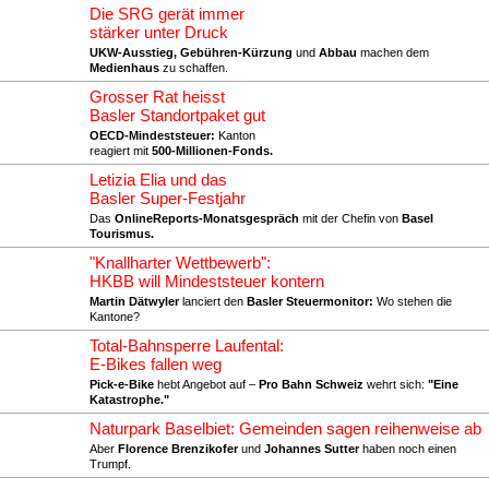
Die SRG gerät immer
stärker unter Druck
UKW-Ausstieg, Gebühren-Kürzung
und
Abbau
machen dem
Medienhaus
zu schaffen.
Grosser Rat heisst
Basler Standortpaket gut
OECD-Mindeststeuer:
Kanton
reagiert mit
500-Millionen-Fonds.
Letizia Elia und das
Basler Super-Festjahr
Das
OnlineReports-Monatsgespräch
mit der Chefin von
Basel
Tourismus.
"Knallharter Wettbewerb":
HKBB will Mindeststeuer kontern
Martin Dätwyler
lanciert den
Basler Steuermonitor:
Wo stehen die
Kantone?
Total-Bahnsperre Laufental:
E-Bikes fallen weg
Pick-e-Bike
hebt Angebot auf –
Pro Bahn Schweiz
wehrt sich:
"Eine
Katastrophe."
Naturpark Baselbiet: Gemeinden sagen reihenweise ab
Aber
Florence Brenzikofer
und
Johannes Sutter
haben noch einen
Trumpf.