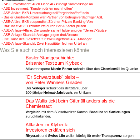
- "ASE Investment": Auch Ficon AG kündigt Sammelklage an
- ASE Investment: "Kunden dürfen noch hoffen"
- ASE-Affäre: BKB-Untersuchung soll "ergebnisoffen" sein
- Basler Gastro-Konzern war Partner von betrugsverdächtiger ASE
- ASE-Affäre: BKB suspendiert Zürcher Private Banking-Vize
- BKB lässt ASE-Filzvorwürfe durch Bär & Karrer prüfen
- ASE-Anlage-Affäre: Die wundersame Halbierung der "Berest"-Spitze
- ASE-Anlage-Skandal: Anklage gegen drei Akteure
- Die Härte des Gesetzes für zwei ungetreue ASE-Manager
- ASE-Anlage-Skandal: Zwei Haupttäter fechten Urteil an
Was Sie auch noch interessieren könnte
Basler Stadtgeschichte:
Brisanter Text zum Klybeck
Altlastenexperte
Martin Forter
schreibt über den
Chemiemüll
im Quartier.
"Dr Schwarzbueb" bleibt –
von Peter Wanners Gnaden
Der
Verleger
schützt das defizitäre, über
100-jährige
Heimat-Jahrbuch
: ein Unikum.
Das Wallis tickt beim Giftmüll anders als die
Chemiestadt
Vergleich
mit dem Südschweizer Kanton:
Basel
ist bei
Sanierungen
zurückhaltender.
Altlasten im Klybeck:
Investoren erklären sich
Rhystadt
und
Swiss Life
wollen künftig für
mehr Transparenz
sorgen.