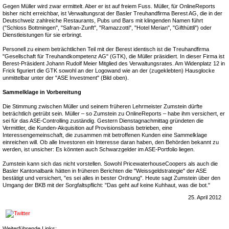
Gegen Müller wird zwar ermittelt. Aber er ist auf freiem Fuss. Müller, für OnlineReports
bisher nicht erreichbar, ist Verwaltungsrat der Basler Treuhandfirma Berest AG, die in der
Deutschweiz zahlreiche Restaurants, Pubs und Bars mit klingenden Namen führt
("Schloss Bottmingen", "Safran-Zunft", "Ramazzotti", "Hotel Merian", "Gifthüttli") oder
Dienstleistungen für sie erbringt.
Personell zu einem beträchtlichen Teil mit der Berest identisch ist die Treuhandfirma
"Gesellschaft für Treuhandkompetenz AG" (GTK), die Müller präsidiert. In dieser Firma ist
Berest-Präsident Johann Rudolf Meier Mitglied des Verwaltungsrates. Am Widenplatz 12 in
Frick figuriert die GTK sowohl an der Logowand wie an der (zugeklebten) Hausglocke
unmittelbar unter der "ASE Investment" (Bild oben).
Sammelklage in Vorbereitung
Die Stimmung zwischen Müller und seinem früheren Lehrmeister Zumstein dürfte
beträchtlich getrübt sein. Müller – so Zumstein zu OnlineReports – habe ihm versichert, er
sei für das ASE-Controlling zuständig. Gestern Dienstagnachmittag gründeten die
Vermittler, die Kunden-Akquisition auf Provisionsbasis betrieben, eine
Interessengemeinschaft, die zusammen mit betroffenen Kunden eine Sammelklage
einreichen will. Ob alle Investoren ein Interesse daran haben, den Behörden bekannt zu
werden, ist unsicher: Es könnten auch Schwarzgelder im ASE-Portfolio liegen.
Zumstein kann sich das nicht vorstellen. Sowohl PricewaterhouseCoopers als auch die
Basler Kantonalbank hätten in früheren Berichten die "Weissgeldstrategie" der ASE
bestätigt und versichert, "es sei alles in bester Ordnung". Heute sagt Zumstein über den
Umgang der BKB mit der Sorgfaltspflicht: "Das geht auf keine Kuhhaut, was die bot."
25. April 2012
Weiterführende Links: