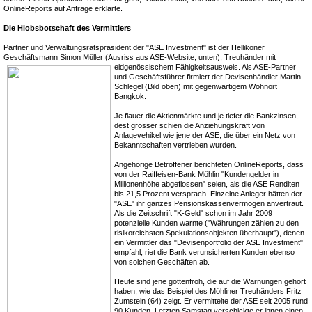
OnlineReports auf Anfrage erklärte.
Die Hiobsbotschaft des Vermittlers
Partner und Verwaltungsratspräsident der "ASE Investment" ist der Hellikoner
Geschäftsmann Simon Müller (Ausriss aus ASE-Website, unten), Treuhänder mit
eidgenössischem
Fähigkeitsausweis. Als ASE-Partner
und Geschäftsführer firmiert der Devisenhändler Martin
Schlegel (Bild oben) mit gegenwärtigem Wohnort
Bangkok.
Je flauer die Aktienmärkte und je tiefer die Bankzinsen,
dest grösser schien die Anziehungskraft von
Anlagevehikel wie jene der ASE, die über ein Netz von
Bekanntschaften vertrieben wurden.
Angehörige Betroffener berichteten OnlineReports, dass
von der Raiffeisen-Bank Möhlin "Kundengelder in
Millionenhöhe abgeflossen" seien, als die ASE Renditen
bis 21,5 Prozent versprach. Einzelne Anleger hätten der
"ASE" ihr ganzes Pensionskassenvermögen anvertraut.
Als die Zeitschrift "K-Geld" schon im Jahr 2009
potenzielle Kunden warnte ("Währungen zählen zu den
risikoreichsten Spekulationsobjekten überhaupt"), denen
ein Vermittler das "Devisenportfolio der ASE Investment"
empfahl, riet die Bank verunsicherten Kunden ebenso
von solchen Geschäften ab.
Heute sind jene gottenfroh, die auf die Warnungen gehört
haben, wie das Beispiel des Möhliner Treuhänders Fritz
Zumstein (64) zeigt. Er vermittelte der ASE seit 2005 rund
90 Kunden. Letzten Samstag verschickte er ihnen einen