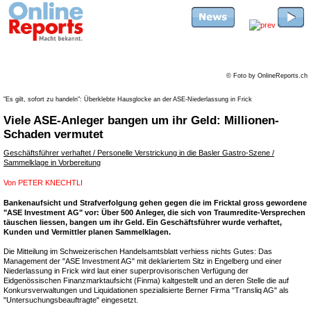
© Foto by OnlineReports.ch
"Es gilt, sofort zu handeln": Überklebte Hausglocke an der ASE-Niederlassung in Frick
Viele ASE-Anleger bangen um ihr Geld: Millionen-
Schaden vermutet
Geschäftsführer verhaftet / Personelle Verstrickung in die Basler Gastro-Szene /
Sammelklage in Vorbereitung
Von
PETER KNECHTLI
Bankenaufsicht und Strafverfolgung gehen gegen die im Fricktal gross gewordene
"ASE Investment AG" vor: Über 500 Anleger, die sich von Traumredite-Versprechen
täuschen liessen, bangen um ihr Geld. Ein Geschäftsführer wurde verhaftet,
Kunden und Vermittler planen Sammelklagen.
Die Mitteilung im Schweizerischen Handelsamtsblatt verhiess nichts Gutes: Das
Management der "ASE Investment AG" mit deklariertem Sitz in Engelberg und einer
Niederlassung in Frick wird laut einer superprovisorischen Verfügung der
Eidgenössischen Finanzmarktaufsicht (Finma) kaltgestellt und an deren Stelle die auf
Konkursverwaltungen und Liquidationen spezialisierte Berner Firma "Transliq AG" als
"Untersuchungsbeauftragte" eingesetzt.