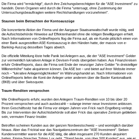
Die Firma wird "ermächtigt", durch ihre Zeichungsberechtigten für die "ASE Investment" zu
handeln. Deren Organen wird durch die Finma "untersagt, ohne Zustimmung der
Untersuchungsbeauftragten weitere Rechtshandlungen vorzunehmen".
Staunen beim Betrachten der Kontoauszüge
Die konzertierte Aktion der Finma und der Aargauer Staatsanwaltschaft wurde nötig, weil
die Aufsichtsbehörde Hinweise auf Effektenhandel ohne die nötigen Bewilligungen erhielt.
Nach Informationen von OnlineReports flog die Firma auf, als ein Kunde plötzlich einen von
einer Bank ausgestellten ASE-Kontoauszug in den Händen hatte, der massiv von e-
Banking-Auszug desselben Tages abwich.
Die offizielle Mitteilung löste helle Panik bei Anlegern aus, die der "ASE Investment" Gelder
zur vermeintlich lukrativen Anlage in Devisen-Fonds übergeben haben. Aus Finanzkreisen
erfuhr OnlineReports, dass die Firma seit Ende der neunziger Jahre Gelder "in dreistelliger
Millionenhöhe" habe akquirieren können. Die ASE bot – und bietet auf ihrer Website immer
noch – "lukrative Anlagemöglichkeiten" im Währungshandel an. Nach Informationen von
OnlineReports liefen die Konti der Anleger unter anderem über die Basler Kantonalbank
(BKB) und über Swissquote.
Traum-Renditen versprochen
Wie OnlineReports erfuhr, wurden den Anlegern Traum-Renditen von 10 bis über 20
Prozent versprochen und auch ausbezahlt – solange immer neue Investoren anbissen.
Ihren Geschäftssitz hat die Firma vor einigen Jahren von Frick nach Engelberg verlegt.
Bis zur Intervention der Aufsichtsbehörde soll aber Frick das operative Zentrum geblieben
sein, vermuten Finanz-Insider.
Betroffen scheinen Kunden aus der ganzen Nordwestschweiz – und womöglich darüber
hinaus. Aber das Fricktal war das Navigationszentrum der "ASE Investment". Sieben
Kundenvermittler waren für die ASE tätig, die allein insgesamt 270 Kunden akquiriert
hatten. Finma-Sprecher Tobias Lux geht, "Stand heute, von über 500 Kunden" aus, wie er