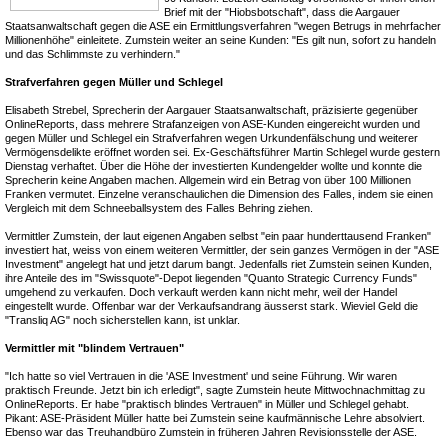
Brief mit der "Hiobsbotschaft", dass die Aargauer
Staatsanwaltschaft gegen die ASE ein Ermittlungsverfahren "wegen Betrugs in mehrfacher
Millionenhöhe" einleitete. Zumstein weiter an seine Kunden: "Es gilt nun, sofort zu handeln
und das Schlimmste zu verhindern."
Strafverfahren gegen Müller und Schlegel
Elisabeth Strebel, Sprecherin der Aargauer Staatsanwaltschaft, präzisierte gegenüber
OnlineReports, dass mehrere Strafanzeigen von ASE-Kunden eingereicht wurden und
gegen Müller und Schlegel ein Strafverfahren wegen Urkundenfälschung und weiterer
Vermögensdelikte eröffnet worden sei. Ex-Geschäftsführer Martin Schlegel wurde gestern
Dienstag verhaftet. Über die Höhe der investierten Kundengelder wollte und konnte die
Sprecherin keine Angaben machen. Allgemein wird ein Betrag von über 100 Millionen
Franken vermutet. Einzelne veranschaulichen die Dimension des Falles, indem sie einen
Vergleich mit dem Schneeballsystem des Falles Behring ziehen.
Vermittler Zumstein, der laut eigenen Angaben selbst "ein paar hunderttausend Franken"
investiert hat, weiss von einem weiteren Vermittler, der sein ganzes Vermögen in der "ASE
Investment" angelegt hat und jetzt darum bangt. Jedenfalls riet Zumstein seinen Kunden,
ihre Anteile des im "Swissquote"-Depot liegenden "Quanto Strategic Currency Funds"
umgehend zu verkaufen. Doch verkauft werden kann nicht mehr, weil der Handel
eingestellt wurde. Offenbar war der Verkaufsandrang äusserst stark. Wieviel Geld die
"Transliq AG" noch sicherstellen kann, ist unklar.
Vermittler mit "blindem Vertrauen"
"Ich hatte so viel Vertrauen in die 'ASE Investment' und seine Führung. Wir waren
praktisch Freunde. Jetzt bin ich erledigt", sagte Zumstein heute Mittwochnachmittag zu
OnlineReports. Er habe "praktisch blindes Vertrauen" in Müller und Schlegel gehabt.
Pikant: ASE-Präsident Müller hatte bei Zumstein seine kaufmännische Lehre absolviert.
Ebenso war das Treuhandbüro Zumstein in früheren Jahren Revisionsstelle der ASE.