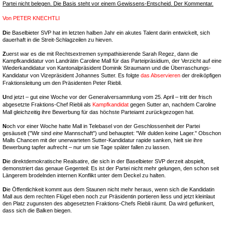
Partei nicht belegen. Die Basis steht vor einem Gewissens-Entscheid. Der Kommentar.
Von
PETER KNECHTLI
D
ie Baselbieter SVP hat im letzten halben Jahr ein akutes Talent darin entwickelt, sich
dauerhaft in die Streit-Schlagzeilen zu hieven.
Z
uerst war es die mit Rechtsextremen sympathisierende Sarah Regez, dann die
Kampfkandidatur von Landrätin Caroline Mall für das Parteipräsidium, der Verzicht auf eine
Wiederkandidatur von Kantonalpräsident Dominik Straumann und die Überraschungs-
Kandidatur von Vizepräsident Johannes Sutter. Es folgte
das Abservieren
der dreiköpfigen
Fraktionsleitung um den Präsidenten Peter Riebli.
U
nd jetzt – gut eine Woche vor der Generalversammlung vom 25. April – tritt der frisch
abgesetzte Fraktions-Chef Riebli als
Kampfkandidat
gegen Sutter an, nachdem Caroline
Mall gleichzeitig ihre Bewerbung für das höchste Parteiamt zurückgezogen hat.
N
och vor einer Woche hatte Mall in Telebasel von der Geschlossenheit der Partei
gesäuselt ("Wir sind
eine
Mannschaft") und behauptet: "Wir dulden keine Lager." Obschon
Malls Chancen mit der unerwarteten Sutter-Kandidatur rapide sanken, hielt sie ihre
Bewerbung tapfer aufrecht – nur um sie Tage später fallen zu lassen.
D
ie direktdemokratische Realsatire, die sich in der Baselbieter SVP derzeit abspielt,
demonstriert das genaue Gegenteil: Es ist der Partei nicht mehr gelungen, den schon seit
Längerem brodelnden internen Konflikt unter dem Deckel zu halten.
D
ie Öffentlichkeit kommt aus dem Staunen nicht mehr heraus, wenn sich die Kandidatin
Mall aus dem rechten Flügel eben noch zur Präsidentin portieren liess und jetzt kleinlaut
den Platz zugunsten des abgesetzten Fraktions-Chefs Riebli räumt. Da wird geflunkert,
dass sich die Balken biegen.