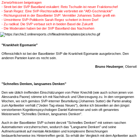
Zerwürfnissen beigetragen
- Streit bei der SVP Baselland eskaliert: Reto Tschudin ist neuer Fraktionschef
- Sarah Regez: Eine SVP-Rechtsradikale verbreitet ein "AfD-Gschmäckle"
- Richtungsstreit in der Baselbieter SVP: Vermittler Johannes Sutter greift ein
- Umstrittene SVP-Politikerin Sarah Regez scheitert in ihrem Dorf
- Zu radikal: Die SVP verbaut sich in beiden Basel die Zukunft
- Die Moderaten haben bei der SVP Baselland das Nachsehen
"Krankheit Egomanie"
Offensichtlich ist bei der Baselbieter SVP die Krankheit Egomanie ausgebrochen. Den
anderen Parteien kann es recht sein.
Bruno Heuberger
, Oberwil
"Schnelles Denken, langsames Denken"
Den wie üblich treffenden Einschätzungen von Peter Knechtli (wie auch schon jenen von
Alessandra Paone) stimme ich mit Nachdruck und Überzeugung zu. In den vergangenen
Wochen, wo sich gemäss SVP-interner Beurteilung (Johannes Sutter) die Partei analog
zum Aprilwetter verhält ("Jeden Tag etwas Neues"), denke ich bisweilen an den jüngst
verstorbenen Kognitionspsychologen Daniel Kahneman und sein oft genanntes
Meisterwerk "Schnelles Denken, langsames Denken".
Auch in der Baselbieter SVP scheint derzeit "Schnelles Denken" mit seinen raschen
Automatismen vorzuherrschen, wodurch das "Langsame Denken" und seine
Aufmerksamkeit auf mentale Aktivitäten und komplexere Berechnungen
bedauerlicherweise ins Hintertreffen gerät. So erhält der Vergleich mit dem Aprilwetter auch