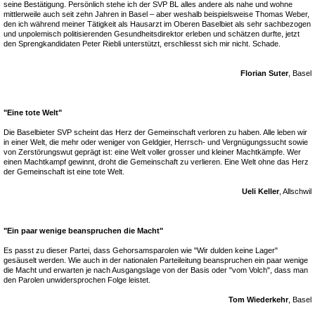
seine Bestätigung. Persönlich stehe ich der SVP BL alles andere als nahe und wohne
mittlerweile auch seit zehn Jahren in Basel – aber weshalb beispielsweise Thomas Weber,
den ich während meiner Tätigkeit als Hausarzt im Oberen Baselbiet als sehr sachbezogen
und unpolemisch politisierenden Gesundheitsdirektor erleben und schätzen durfte, jetzt
den Sprengkandidaten Peter Riebli unterstützt, erschliesst sich mir nicht. Schade.
Florian Suter
, Basel
"Eine tote Welt"
Die Baselbieter SVP scheint das Herz der Gemeinschaft verloren zu haben. Alle leben wir
in einer Welt, die mehr oder weniger von Geldgier, Herrsch- und Vergnügungssucht sowie
von Zerstörungswut geprägt ist: eine Welt voller grosser und kleiner Machtkämpfe. Wer
einen Machtkampf gewinnt, droht die Gemeinschaft zu verlieren. Eine Welt ohne das Herz
der Gemeinschaft ist eine tote Welt.
Ueli Keller
, Allschwil
"Ein paar wenige beanspruchen die Macht"
Es passt zu dieser Partei, dass Gehorsamsparolen wie "Wir dulden keine Lager"
gesäuselt werden. Wie auch in der nationalen Parteileitung beanspruchen ein paar wenige
die Macht und erwarten je nach Ausgangslage von der Basis oder "vom Volch", dass man
den Parolen unwidersprochen Folge leistet.
Tom Wiederkehr
, Basel