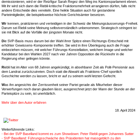
demissionieren, wird er der Reizfigur Sarah Regez den Weg ins Kantonsparlament ebnen.
Mit ihr wird sich dann die Riebli-kritische Fraktionsmehrheit arrangieren dürfen, falls nicht
andere Entscheide dies vereiteln. Eine heikle Situation auch für gestandene
Parteimitglieder, die beispielsweise höchste Gerichtsämter besetzen.
W
ir kennen, praktizieren und verteidigen in der Schweiz die Meinungsäusserungs-Freiheit.
Darum sei Riebli seine Meinung selbstverständlich unbenommen. Strategisch stringent ist
sie mit Blick auf die Vorfälle der jüngsten Monate nicht.
D
ie SVP-Basis muss darum bei der Wahl ihrer Spitze einen Richtungs-Entscheid mit
erhöhter Gewissens-Komponente treffen. Sie wird in ihre Überlegung auch die Frage
einbeziehen müssen, mit welcher Führungs-Konstellation, welchem Image und welcher
Kandidatur bei den Wahlen 2027 nach vier Jahren Opposition die Rückkehr in die
Regierung eher gelingen könnte.
R
iebli hat im Alter von 68 Jahren angekündigt, in absehbarer Zeit als Polit-Pensionär aus
dem Landrat zurückzutreten. Doch statt die Abwahl als Fraktions-Chef sportlich
Geschichte werden zu lassen, bricht er auf zu seinem wohl letzten Gefecht.
W
as ihn angesichts der Zerrissenheit seiner Partei gerade als Miturheber dieser
Verwerfungen noch daran glauben lässt, ausgerechnet jetzt der Mann der Stunde an der
Parteispitze zu sein, ist unerklärlich.
Mehr über den Autor erfahren
18. April 2024
Weiterführende Links:
- Bei der SVP Baselland kommt es zum Showdown: Peter Riebli gegen Johannes Sutter
- SVP Baselland: Führungsschwäche des Präsidenten hat massgeblich zu den