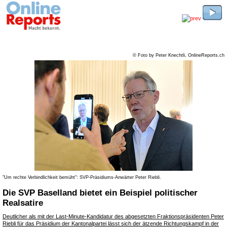
© Foto by Peter Knechtli, OnlineReports.ch
"Um rechte Verbindlichkeit bemüht": SVP-Präsidiums-Anwärter Peter Riebli.
Die SVP Baselland bietet ein Beispiel politischer
Realsatire
Deutlicher als mit der Last-Minute-Kandidatur des abgesetzten Fraktionspräsidenten Peter
Riebli für das Präsidium der Kantonalpartei lässt sich der ätzende Richtungskampf in der