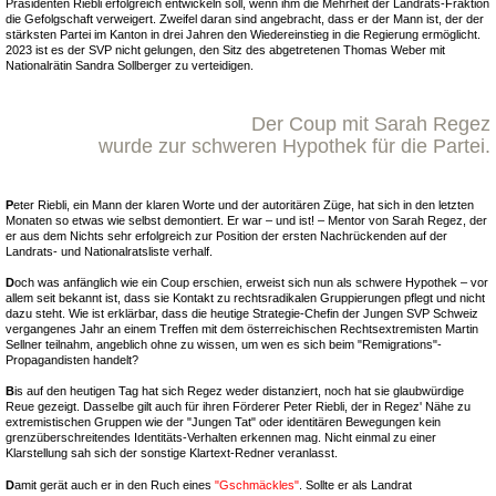
Präsidenten Riebli erfolgreich entwickeln soll, wenn ihm die Mehrheit der Landrats-Fraktion
die Gefolgschaft verweigert. Zweifel daran sind angebracht, dass er der Mann ist, der der
stärksten Partei im Kanton in drei Jahren den Wiedereinstieg in die Regierung ermöglicht.
2023 ist es der SVP nicht gelungen, den Sitz des abgetretenen Thomas Weber mit
Nationalrätin Sandra Sollberger zu verteidigen.
Der Coup mit Sarah Regez
wurde zur schweren Hypothek für die Partei.
P
eter Riebli, ein Mann der klaren Worte und der autoritären Züge, hat sich in den letzten
Monaten so etwas wie selbst demontiert. Er war – und ist! – Mentor von Sarah Regez, der
er aus dem Nichts sehr erfolgreich zur Position der ersten Nachrückenden auf der
Landrats- und Nationalratsliste verhalf.
D
och was anfänglich wie ein Coup erschien, erweist sich nun als schwere Hypothek – vor
allem seit bekannt ist, dass sie Kontakt zu rechtsradikalen Gruppierungen pflegt und nicht
dazu steht. Wie ist erklärbar, dass die heutige Strategie-Chefin der Jungen SVP Schweiz
vergangenes Jahr an einem Treffen mit dem österreichischen Rechtsextremisten Martin
Sellner teilnahm, angeblich ohne zu wissen, um wen es sich beim "Remigrations"-
Propagandisten handelt?
B
is auf den heutigen Tag hat sich Regez weder distanziert, noch hat sie glaubwürdige
Reue gezeigt. Dasselbe gilt auch für ihren Förderer Peter Riebli, der in Regez' Nähe zu
extremistischen Gruppen wie der "Jungen Tat" oder identitären Bewegungen kein
grenzüberschreitendes Identitäts-Verhalten erkennen mag. Nicht einmal zu einer
Klarstellung sah sich der sonstige Klartext-Redner veranlasst.
D
amit gerät auch er in den Ruch eines
"Gschmäckles"
. Sollte er als Landrat