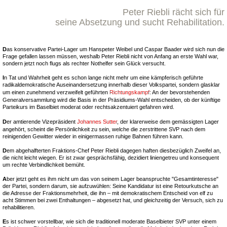
Peter Riebli rächt sich für
seine Absetzung und sucht Rehabilitation.
D
as konservative Partei-Lager um Hanspeter Weibel und Caspar Baader wird sich nun die
Frage gefallen lassen müssen, weshalb Peter Riebli nicht von Anfang an erste Wahl war,
sondern jetzt noch flugs als rechter Nothelfer sein Glück versucht.
I
n Tat und Wahrheit geht es schon lange nicht mehr um eine kämpferisch geführte
radikaldemokratische Auseinandersetzung innerhalb dieser Volkspartei, sondern glasklar
um einen zunehmend verzweifelt geführten
Richtungskampf
: An der bevorstehenden
Generalversammlung wird die Basis in der Präsidiums-Wahl entscheiden, ob der künftige
Parteikurs im Baselbiet moderat oder rechtsakzentuiert gefahren wird.
D
er amtierende Vizepräsident
Johannes Sutter
, der klarerweise dem gemässigten Lager
angehört, scheint die Persönlichkeit zu sein, welche die zerstrittene SVP nach dem
reinigenden Gewitter wieder in einigermassen ruhige Bahnen führen kann.
D
em abgehalfterten Fraktions-Chef Peter Riebli dagegen haften diesbezüglich Zweifel an,
die nicht leicht wiegen. Er ist zwar gesprächsfähig, dezidiert liniengetreu und konsequent
um rechte Verbindlichkeit bemüht.
A
ber jetzt geht es ihm nicht um das von seinem Lager beanspruchte "Gesamtinteresse"
der Partei, sondern darum, sie aufzuwühlen: Seine Kandidatur ist eine Retourkutsche an
die Adresse der Fraktionsmehrheit, die ihn – mit demokratischem Entscheid von elf zu
acht Stimmen bei zwei Enthaltungen – abgesetzt hat, und gleichzeitig der Versuch, sich zu
rehabilitieren.
E
s ist schwer vorstellbar, wie sich die traditionell moderate Baselbieter SVP unter einem