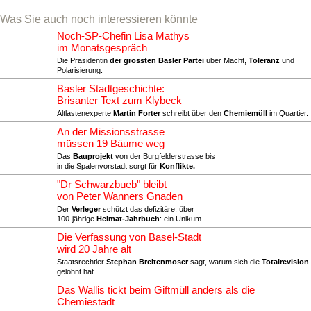
Was Sie auch noch interessieren könnte
Noch-SP-Chefin Lisa Mathys
im Monatsgespräch
Die Präsidentin
der grössten Basler Partei
über Macht,
Toleranz
und
Polarisierung.
Basler Stadtgeschichte:
Brisanter Text zum Klybeck
Altlastenexperte
Martin Forter
schreibt über den
Chemiemüll
im Quartier.
An der Missionsstrasse
müssen 19 Bäume weg
Das
Bauprojekt
von der Burgfelderstrasse bis
in die Spalenvorstadt sorgt für
Konflikte.
"Dr Schwarzbueb" bleibt –
von Peter Wanners Gnaden
Der
Verleger
schützt das defizitäre, über
100-jährige
Heimat-Jahrbuch
: ein Unikum.
Die Verfassung von Basel-Stadt
wird 20 Jahre alt
Staatsrechtler
Stephan Breitenmoser
sagt, warum sich die
Totalrevision
gelohnt hat.
Das Wallis tickt beim Giftmüll anders als die
Chemiestadt