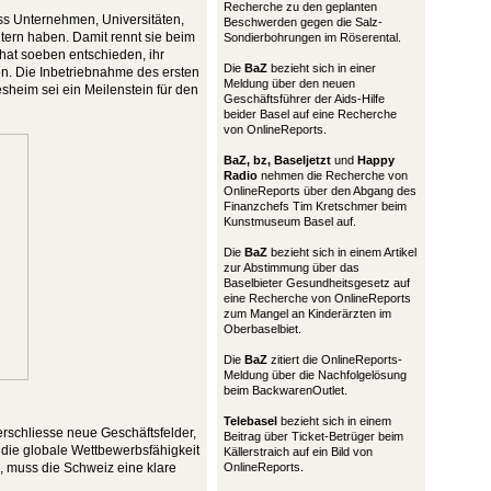
Recherche zu den geplanten
ass Unternehmen, Universitäten,
Beschwerden gegen die Salz-
ern haben. Damit rennt sie beim
Sondierbohrungen im Röserental.
hat soeben entschieden, ihr
Die
BaZ
bezieht sich in einer
n. Die Inbetriebnahme des ersten
Meldung über den neuen
heim sei ein Meilenstein für den
Geschäftsführer der Aids-Hilfe
beider Basel auf eine Recherche
von OnlineReports.
BaZ, bz,
Baseljetzt
und
Happy
Radio
nehmen die Recherche von
OnlineReports über den Abgang des
Finanzchefs Tim Kretschmer beim
Kunstmuseum Basel auf.
Die
BaZ
bezieht sich in einem Artikel
zur Abstimmung über das
Baselbieter Gesundheitsgesetz auf
eine Recherche von OnlineReports
zum Mangel an Kinderärzten im
Oberbaselbiet.
Die
BaZ
zitiert die OnlineReports-
Meldung über die Nachfolgelösung
beim BackwarenOutlet.
Telebasel
bezieht sich in einem
rschliesse neue Geschäftsfelder,
Beitrag über Ticket-Betrüger beim
e die globale Wettbewerbsfähigkeit
Källerstraich auf ein Bild von
OnlineReports.
, muss die Schweiz eine klare