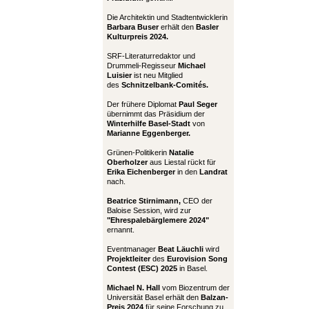
Die Architektin und Stadtentwicklerin
Barbara Buser
erhält den
Basler
Kulturpreis 2024.
SRF-Literaturredaktor und
Drummeli-Regisseur
Michael
Luisier
ist neu Mitglied
des
Schnitzelbank-Comités.
Der frühere Diplomat
Paul Seger
übernimmt das Präsidium der
Winterhilfe Basel-Stadt
von
Marianne Eggenberger.
Grünen-Politikerin
Natalie
Oberholzer
aus Liestal rückt für
Erika Eichenberger
in den
Landrat
nach.
Beatrice Stirnimann,
CEO der
Baloise Session, wird zur
"Ehrespalebärglemere 2024"
ernannt.
Eventmanager
Beat Läuchli
wird
Projektleiter
des
Eurovision Song
Contest (ESC) 2025
in Basel.
Michael N. Hall
vom Biozentrum der
Universität Basel erhält den
Balzan-
Preis 2024
für seine Forschung zu