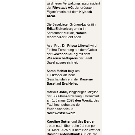
wird neuer Verwaltungsratspräsident
der
Rhystadt AG
, der grössten
Eigentümerin auf dem
Klybeck-
Areal.
Die Baselbieter Grünen-Landrätin
Erika Eichenberger
tritt im
September zurück,
Natalie
Oberholzer
rückt nach.
Ass. Prof. Dr.
Prisca Liberali
wird
für ihre Forschung auf dem Gebiet
der
Gewebebildung
mit dem
Wissenschaftspreis
der Stadt
Basel ausgezeichnet.
Sarah Mehler
folgt am
1. Oktober als neue
Geschäftsführerin der
Kaserne
Basel
auf
Eva Heller.
Markus Jordi,
langjähriges Mitglied
der SBB-Konzernleitung, übernimmt
am 1. Januar 2025
den Vorsitz
des
Fachhochschulrats der
Fachhochschule
Nordwestschweiz
.
Karoline Sutter
und
Urs Berger
treten nach über zehn Jahren per
31. März 2025 aus dem
Bankrat
der
Basler Kantonalbank
zurück, die