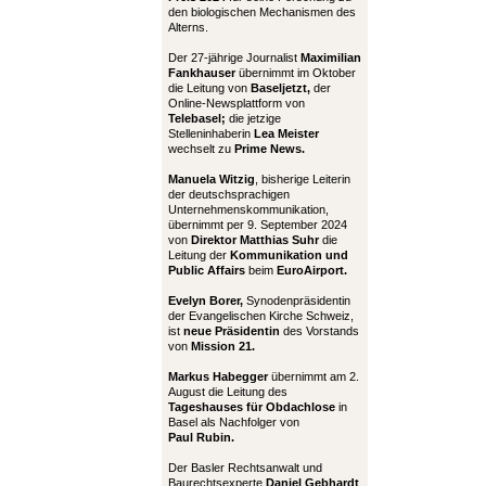
den biologischen Mechanismen des
Alterns.
Der 27-jährige Journalist
Maximilian
Fankhauser
übernimmt im Oktober
die Leitung von
Baseljetzt,
der
Online-Newsplattform von
Telebasel;
die jetzige
Stelleninhaberin
Lea Meister
wechselt zu
Prime News.
Manuela Witzig
, bisherige Leiterin
der deutschsprachigen
Unternehmenskommunikation,
übernimmt per 9. September 2024
von
Direktor Matthias Suhr
die
Leitung der
Kommunikation und
Public Affairs
beim
EuroAirport.
Evelyn Borer,
Synodenpräsidentin
der Evangelischen Kirche Schweiz,
ist
neue Präsidentin
des Vorstands
von
Mission 21.
Markus Habegger
übernimmt am 2.
August die Leitung des
Tageshauses für Obdachlose
in
Basel als Nachfolger von
Paul Rubin.
Der Basler Rechtsanwalt und
Baurechtsexperte
Daniel Gebhardt