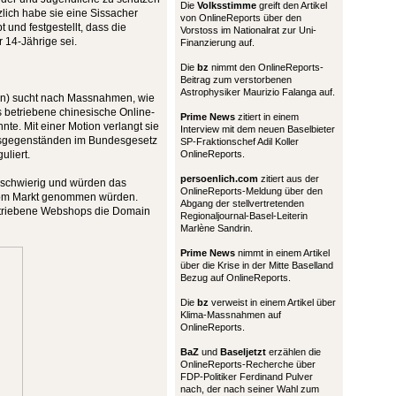
Die
Volksstimme
greift den Artikel
lich habe sie eine Sissacher
von OnlineReports über den
und festgestellt, dass die
Vorstoss im Nationalrat zur Uni-
 14-Jährige sei.
Finanzierung auf.
Die
bz
nimmt den OnlineReports-
Beitrag zum verstorbenen
Astrophysiker Maurizio Falanga auf.
n) sucht nach Massnahmen, wie
 betriebene chinesische Online-
Prime News
zitiert in einem
te. Mit einer Motion verlangt sie
Interview mit dem neuen Baselbieter
hsgegenständen im Bundesgesetz
SP-Fraktionschef Adil Koller
liert.
OnlineReports.
persoenlich.com
zitiert aus der
n schwierig und würden das
OnlineReports-Meldung über den
 vom Markt genommen würden.
Abgang der stellvertretenden
betriebene Webshops die Domain
Regionaljournal-Basel-Leiterin
Marlène Sandrin.
Prime News
nimmt in einem Artikel
über die Krise in der Mitte Baselland
Bezug auf OnlineReports.
Die
bz
verweist in einem Artikel über
Klima-Massnahmen auf
OnlineReports.
BaZ
und
Baseljetzt
erzählen die
OnlineReports-Recherche über
FDP-Politiker Ferdinand Pulver
nach, der nach seiner Wahl zum