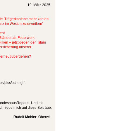
19. März 2025
Nicht-Trägerkantone mehr zahlen
ianz im Westen zu erweitern"
ent
 Ständerats-Feuerwerk
iken – jetzt gegen den Islam
ersicherung unserer
t erneut übergehen?
BundeshausReports. Und mit
ch freue mich auf diese Beiträge.
Rudolf Mohler
, Oberwil