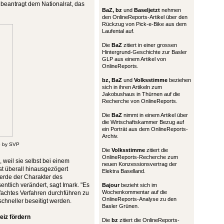
 beantragt dem Nationalrat, das
BaZ, bz
und
Baseljetzt
nehmen
den OnlineReports-Artikel über den
Rückzug von Pick-e-Bike aus dem
Laufental auf.
Die
BaZ
zitiert in einer grossen
Hintergrund-Geschichte zur Basler
GLP aus einem Artikel von
OnlineReports.
bz,
BaZ
und
Volksstimme
beziehen
sich in ihren Artikeln zum
Jakobushaus in Thürnen auf die
Recherche von OnlineReports.
Die
BaZ
nimmt in einem Artikel über
die Wirtschaftskammer Bezug auf
ein Porträt aus dem OnlineReports-
Archiv.
to by SVP
Die
Volksstimme
zitiert die
OnlineReports-Recherche zum
weil sie selbst bei einem
neuen Konzessionsvertrag der
st überall hinausgezögert
Elektra Baselland.
erde der Charakter des
ntlich verändert, sagt Imark. "Es
Bajour
bezieht sich im
Wochenkommentar auf die
nfachtes Verfahren durchführen zu
OnlineReports-Analyse zu den
chneller beseitigt werden.
Basler Grünen.
eiz fördern
Die
bz
zitiert die OnlineReports-