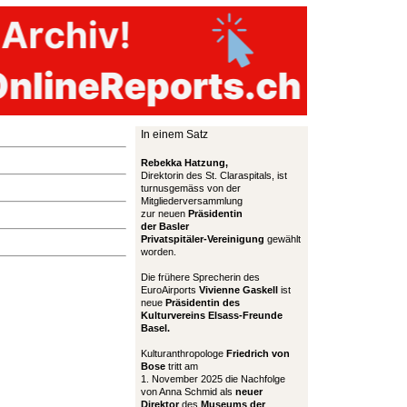
In einem Satz
Rebekka Hatzung,
Direktorin des St. Claraspitals, ist
turnusgemäss von der
Mitgliederversammlung
zur neuen
Präsidentin
der Basler
Privatspitäler-Vereinigung
gewählt
worden.
Die frühere Sprecherin des
EuroAirports
Vivienne Gaskell
ist
neue
Präsidentin des
Kulturvereins Elsass-Freunde
Basel.
Kulturanthropologe
Friedrich von
Bose
tritt am
1. November 2025 die Nachfolge
von Anna Schmid als
neuer
Direktor
des
Museums der