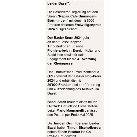
beider Basel".
Die Baselbieter Regierung hat den
Verein
"Repair Café Binningen-
Bottmingen"
mit dem mit 8000
Franken dotierten
Freiwilligenpreis
2024
ausgezeichnet.
Der Basler Stern 2024
geht
an den "Floss"-Kapitän
Tino Krattiger
für seine
Pionierarbeit
im Bereich Kultur und
Stadtleben sowie für sein
Engagement für die
Aufwertung
der Rheingasse.
Das Drum'n'Bass-Produzentenduo
QZB
gewinnt den
Basler Pop-Preis
2024
und erhält die mit
20'000 Franken
dotierte Förderung
und Auszeichnung des
Musikbüro
Basel.
Basel-Stadt
braucht einen neuen
IT-Chef:
Der jetzige Dienststellen-
Leiter
Mario Magnanelli
verlässt
den Posten per Ende Mai 2025.
Die
Jungen Grünliberalen beider
Basel
haben
Timon Bischofberger
neben
Eileen Fischer
ins
Co-
Präsidium
gewählt.