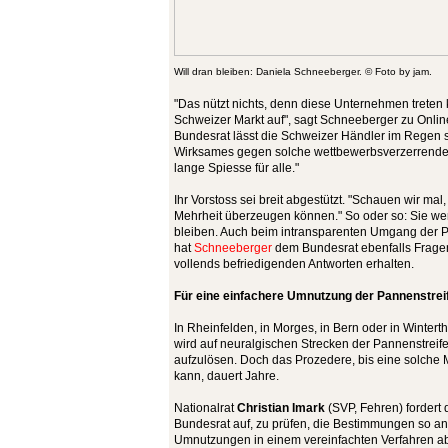
Will dran bleiben: Daniela Schneeberger. © Foto by jam.
"Das nützt nichts, denn diese Unternehmen treten
Schweizer Markt auf", sagt Schneeberger zu Online
Bundesrat lässt die Schweizer Händler im Regen 
Wirksames gegen solche wettbewerbsverzerrende P
lange Spiesse für alle."
Ihr Vorstoss sei breit abgestützt. "Schauen wir mal,
Mehrheit überzeugen können." So oder so: Sie we
bleiben. Auch beim intransparenten Umgang der
hat
Schneeberger
dem Bundesrat ebenfalls Fragen 
vollends befriedigenden Antworten erhalten.
Für eine einfachere Umnutzung der Pannenstrei
In Rheinfelden, in Morges, in Bern oder in Winter
wird auf neuralgischen Strecken der Pannenstreif
aufzulösen. Doch das Prozedere, bis eine solch
kann, dauert Jahre.
Nationalrat
Christian Imark
(SVP, Fehren) fordert 
Bundesrat auf, zu prüfen, die Bestimmungen so a
Umnutzungen in einem vereinfachten Verfahren a