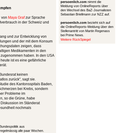
persoenlich.com
nimmt die
Meldung von OnlineReports über
ämpfen
den Wechsel des BaZ-Journalisten
Sebastian Briellmann zur NZZ auf.
on von
Maya Graf
zur Sprache
verbrauch in der Schweiz und
persoenlich.com
bezieht sich auf
die OnlineReports-Meldung über den
Stellenantritt von Martin Regenass
bei Prime News.
ang und zur Entwicklung von
Weitere RückSpiegel
dlungen und der mit dem Konsum
chungsdaten zeigen, dass
haltigen Medikamenten in den
rk zugenommen haben. In den USA
eute ist es eine gefährliche
erät.
r Bundesrat keinen
los zurück", sagt sie.
Studie des Kantonsspitals Baden,
 Schmerzen bei Krebs, sondern
ner Probleme im
, so die Grüne, habe
Diskussion im Ständerat
esundheit nochmals
undespolitik aus
nregelmässig alle paar Wochen.