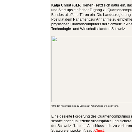
Katja Christ
(GLP, Riehen) setzt sich dafür ein, d
und Start-ups einfacher Zugang zu Quantencomput
Bundesrat offene Türen ein: Die Landesregierung 
Postulat dem Parlament zur Annahme zu empfehle
physischen Quantencomputers der Schweiz in Arles
Technologie- und Wirtschaftsstandort Schweiz.
"Um den Anschluss nicht zu verlieren": Katja Christ. © Foto by jam.
Eine gezielte Förderung des Quantencomputings e
schaffe hochqualifizierte Arbeitsplätze und sicher
der Schweiz. "Um den Anschluss nicht zu verlieren
Strategie entwickeln", sagt
Christ.