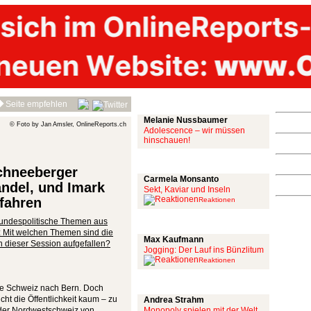
Mit links
Seite empfehlen
Melanie Nussbaumer
© Foto by Jan Amsler, OnlineReports.ch
Adolescence – wir müssen
hinschauen!
Achtung: Satire!
Schneeberger
Carmela Monsanto
ndel, und Imark
Sekt, Kaviar und Inseln
 fahren
Reaktionen
undespolitische Themen aus
Aus meiner Bubble
: Mit welchen Themen sind die
Max Kaufmann
n dieser Session aufgefallen?
Jogging: Der Lauf ins Bünzlitum
Reaktionen
Alles mit scharf
ie Schweiz nach Bern. Doch
ht die Öffentlichkeit kaum – zu
Andrea Strahm
n der Nordwestschweiz von
Monopoly spielen mit der Welt