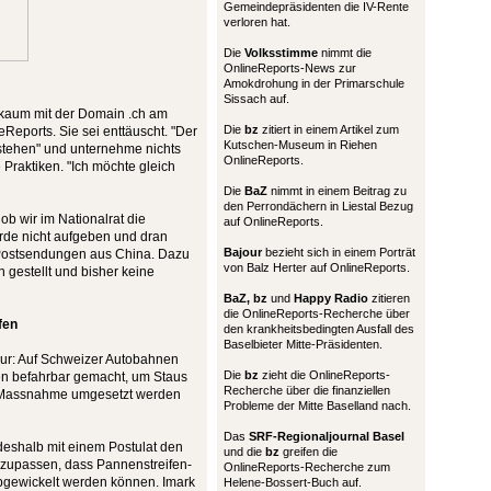
Gemeindepräsidenten die IV-Rente
verloren hat.
Die
Volksstimme
nimmt die
OnlineReports-News zur
Amokdrohung in der Primarschule
Sissach auf.
 kaum mit der Domain .ch am
Die
bz
zitiert in einem Artikel zum
Reports. Sie sei enttäuscht. "Der
Kutschen-Museum in Riehen
stehen" und unternehme nichts
OnlineReports.
raktiken. "Ich möchte gleich
Die
BaZ
nimmt in einem Beitrag zu
den Perrondächern in Liestal Bezug
 ob wir im Nationalrat die
auf OnlineReports.
rde nicht aufgeben und dran
Bajour
bezieht sich in einem Porträt
 Postsendungen aus China. Dazu
von Balz Herter auf OnlineReports.
gestellt und bisher keine
BaZ, bz
und
Happy Radio
zitieren
die OnlineReports-Recherche über
fen
den krankheitsbedingten Ausfall des
Baselbieter Mitte-Präsidenten.
thur: Auf Schweizer Autobahnen
Die
bz
zieht die OnlineReports-
en befahrbar gemacht, um Staus
Recherche über die finanziellen
e Massnahme umgesetzt werden
Probleme der Mitte Baselland nach.
Das
SRF-Regionaljournal Basel
deshalb mit einem Postulat den
und die
bz
greifen die
nzupassen, dass Pannenstreifen-
OnlineReports-Recherche zum
bgewickelt werden können. Imark
Helene-Bossert-Buch auf.