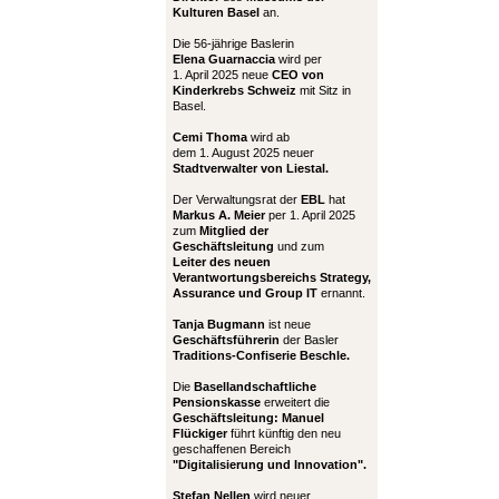
Kulturen Basel
an.
Die 56-jährige Baslerin
Elena Guarnaccia
wird per
1. April 2025 neue
CEO von
Kinderkrebs Schweiz
mit Sitz in
Basel.
Cemi Thoma
wird ab
dem 1. August 2025 neuer
Stadtverwalter von Liestal.
Der Verwaltungsrat der
EBL
hat
Markus A. Meier
per 1. April 2025
zum
Mitglied der
Geschäftsleitung
und zum
Leiter
des neuen
Verantwortungsbereichs Strategy,
Assurance und Group IT
ernannt.
Tanja Bugmann
ist neue
Geschäftsführerin
der Basler
Traditions-Confiserie Beschle.
Die
Basellandschaftliche
Pensionskasse
erweitert die
Geschäftsleitung:
Manuel
Flückiger
führt künftig den neu
geschaffenen Bereich
"Digitalisierung und Innovation".
Stefan Nellen
wird neuer