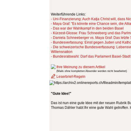
Weiterführende Links:
- Uni-Finanzierung: Auch Katja Christ will, dass 
- Maya Graf: "Es könnte eine Chance sein, die All
- Das war der Wahlkampf in den beiden Basel
- Kürzest-Glosse: Frau Schneeberg und das Parlm
- Daniela Schneeberger vs. Maya Graf: Das letzte
- Bundesverfassung: Einst gegen Juden und Kathol
- Die schweizerische Bundesverfassung: Lebensv
Willensnation
- Bundesratswahl: Darf das Parlament Basel-Stad
Ihre Meinung zu diesem Artikel
(Mails ohne kompletten Absender werden nicht bearbeitet)
Leserbrief-Regeln
"Gute Idee!"
Das ist nun eine gute Idee mit der neuen Rubrik 
Thomas Dähler habt Ihr eine gute Wahl getroffen. I