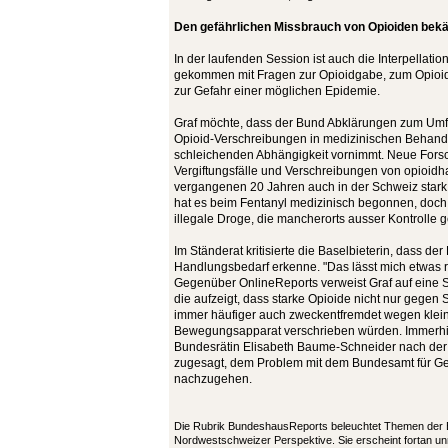
Den gefährlichen Missbrauch von Opioiden bek
In der laufenden Session ist auch die Interpellati
gekommen mit Fragen zur Opioidgabe, zum Opioid
zur Gefahr einer möglichen Epidemie.
Graf möchte, dass der Bund Abklärungen zum Umf
Opioid-Verschreibungen in medizinischen Behan
schleichenden Abhängigkeit vornimmt. Neue Fors
Vergiftungsfälle und Verschreibungen von opioid
vergangenen 20 Jahren auch in der Schweiz sta
hat es beim Fentanyl medizinisch begonnen, doch h
illegale Droge, die mancherorts ausser Kontrolle g
Im Ständerat kritisierte die Baselbieterin, dass de
Handlungsbedarf erkenne. "Das lässt mich etwas rat
Gegenüber OnlineReports verweist Graf auf eine 
die aufzeigt, dass starke Opioide nicht nur gegen
immer häufiger auch zweckentfremdet wegen klei
Bewegungsapparat verschrieben würden. Immerhin
Bundesrätin Elisabeth Baume-Schneider nach der 
zugesagt, dem Problem mit dem Bundesamt für G
nachzugehen.
Die Rubrik BundeshausReports beleuchtet Themen der B
Nordwestschweizer Perspektive. Sie erscheint fortan u