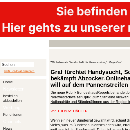
"Wir haben als Gesellschaft die Verantwortung": Maya Graf.
Graf fürchtet Handysucht, 
RSS Feeds abonnieren
bekämpft Abzocker-Onlineha
Home
will auf dem Pannenstreifen
Newsletter
Die neue Rubrik BundeshausReports behandelt b
bestellen
Nordwestschweizer Optik. Zum Start eine Auswahl
abbestellen
Nationalräte und Ständerätinnen aus der Region i
Werbung
Von
THOMAS DÄHLER
Konditionen
Wenn ein neuer Bundesrat gewählt wird, schaut d
Channels
vieles, was im Bundeshaus entschieden wird, erreic
News
weit weg ist die Bundesstadt. Dabei ist es auch i