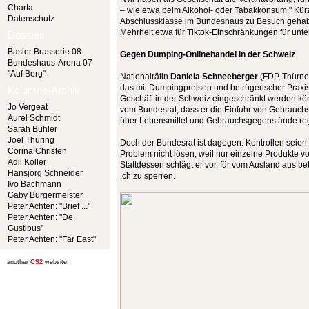
Charta
– wie etwa beim Alkohol- oder Tabakkonsum." Kürz
Datenschutz
Abschlussklasse im Bundeshaus zu Besuch gehabt 
Mehrheit etwa für Tiktok-Einschränkungen für unter
Dossier
Basler Brasserie 08
Gegen Dumping-Onlinehandel in der Schweiz
Bundeshaus-Arena 07
"Auf Berg"
Nationalrätin
Daniela Schneeberger
(FDP, Thürne
das mit Dumpingpreisen und betrügerischer Praxis
Kolumne-Archiv
Geschäft in der Schweiz eingeschränkt werden könn
Jo Vergeat
vom Bundesrat, dass er die Einfuhr von Gebrauc
Aurel Schmidt
über Lebensmittel und Gebrauchsgegenstände regu
Sarah Bühler
Joël Thüring
Doch der Bundesrat ist dagegen. Kontrollen seie
Corina Christen
Problem nicht lösen, weil nur einzelne Produkte
Adil Koller
Stattdessen schlägt er vor, für vom Ausland aus 
Hansjörg Schneider
.ch zu sperren.
Ivo Bachmann
Gaby Burgermeister
Peter Achten: "Brief ..."
Peter Achten: "De
Gustibus"
Peter Achten: "Far East"
another
CS2
website