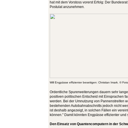
hat mit dem Vorstoss vorerst Erfolg: Der Bundesrat
Postulat anzunehmen.
Will Engpässe effizienter beseitigen: Christian Imark. © Fo
Ordentliche Spurerweiterungen dauern sehr lange, 
positiven politischen Entscheid mit Einsprachen fa
werden. Bei der Umnutzung von Pannenstreifen w
bestehenden Autobahnabschnitts jedoch nicht wese
ist deshalb angezeigt, in solchen Fällen ein verei
können." Damit könnten Engpässe effizienter und s
Den Einsatz von Quantencomputern in der Schw