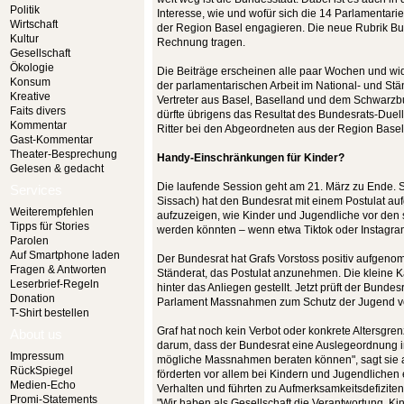
Politik
Interesse, wie und wofür sich die 14 Parlamentari
Wirtschaft
der Region Basel engagieren. Die neue Rubrik B
Kultur
Rechnung tragen.
Gesellschaft
Ökologie
Die Beiträge erscheinen alle paar Wochen und 
Konsum
der parlamentarischen Arbeit im National- und Stän
Kreative
Vertreter aus Basel, Baselland und dem Schwarzb
Faits divers
dürfte übrigens das Resultat des Bundesrats-Duell
Kommentar
Ritter bei den Abgeordneten aus der Region Basel
Gast-Kommentar
Theater-Besprechung
Handy-Einschränkungen für Kinder?
Gelesen & gedacht
Die laufende Session geht am 21. März zu Ende. 
Services
Sissach) hat den Bundesrat mit einem Postulat au
Weiterempfehlen
aufzuzeigen, wie Kinder und Jugendliche vor den
Tipps für Stories
werden könnten – wenn etwa Tiktok oder Instagram
Parolen
Auf Smartphone laden
Der Bundesrat hat Grafs Vorstoss positiv aufgen
Fragen & Antworten
Ständerat, das Postulat anzunehmen. Die kleine K
Leserbrief-Regeln
hinter das Anliegen gestellt. Jetzt prüft der Bunde
Donation
Parlament Massnahmen zum Schutz der Jugend vo
T-Shirt bestellen
Graf hat noch kein Verbot oder konkrete Altersgren
About us
darum, dass der Bundesrat eine Auslegeordnung in 
Impressum
mögliche Massnahmen beraten können", sagt sie 
RückSpiegel
förderten vor allem bei Kindern und Jugendlichen
Medien-Echo
Verhalten und führten zu Aufmerksamkeitsdefiziten
Promi-Statements
"Wir haben als Gesellschaft die Verantwortung, K