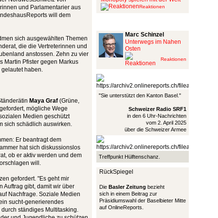
erinnen und Parlamentarier aus
Reaktionen
undeshausReports will dem
Schinzel Pommes
Marc Schinzel
widmen sich ausgewählten Themen
Unterwegs im Nahen
derat, die die Vertreterinnen und
Osten
ubenland anstossen. Zehn zu vier
Reaktionen
s Martin Pfister gegen Markus
 gelautet haben.
"Sie unterstützt den Kanton Basel."
Ständerätin
Maya Graf
(Grüne,
fgefordert, mögliche Wege
Schweizer Radio SRF1
 sozialen Medien geschützt
in den 6 Uhr-Nachrichten
vom 2. April 2025
 sich schädlich auswirken.
über die Schweizer Armee
ommen: Er beantragt dem
ammer hat sich diskussionslos
srat, ob er aktiv werden und dem
Treffpunkt Hülftenschanz.
rschlagen will.
RückSpiegel
zen gefordert. "Es geht mir
Auftrag gibt, damit wir über
Die
Basler Zeitung
bezieht
auf Nachfrage. Soziale Medien
sich in einem Beitrag zur
Präsidiumswahl der Baselbieter Mitte
 ein sucht-generierendes
auf OnlineReports.
 durch ständiges Multitasking.
inder und Jugendliche zu schützen