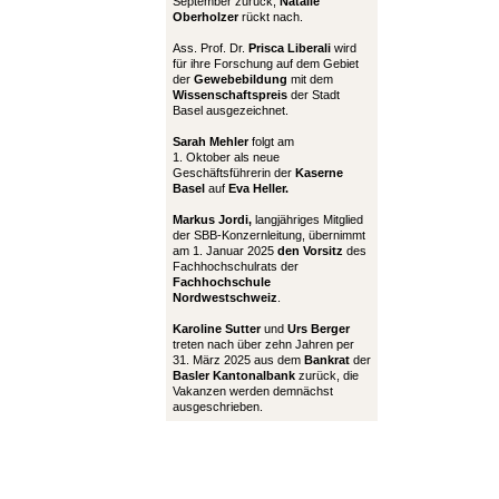
September zurück,
Natalie
Oberholzer
rückt nach.
Ass. Prof. Dr.
Prisca Liberali
wird
für ihre Forschung auf dem Gebiet
der
Gewebebildung
mit dem
Wissenschaftspreis
der Stadt
Basel ausgezeichnet.
Sarah Mehler
folgt am
1. Oktober als neue
Geschäftsführerin der
Kaserne
Basel
auf
Eva Heller.
Markus Jordi,
langjähriges Mitglied
der SBB-Konzernleitung, übernimmt
am 1. Januar 2025
den Vorsitz
des
Fachhochschulrats der
Fachhochschule
Nordwestschweiz
.
Karoline Sutter
und
Urs Berger
treten nach über zehn Jahren per
31. März 2025 aus dem
Bankrat
der
Basler Kantonalbank
zurück, die
Vakanzen werden demnächst
ausgeschrieben.