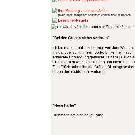
Audio: Votum Jürg Wiedemann
Ihre Meinung zu diesem Artikel
(Mails ohne kompletten Absender werden nicht bearbeitet)
Leserbrief-Regeln
"Bei den Grünen nichts verloren"
Ich bin nun endgültig schockiert von Jürg Wiedema
Intrigant der schlimmsten Sorte. Ich kenne ihn von 
schlechte Entwicklung gemacht. Er hätte ja auch eh
Grünliberalen wechseln können und nicht so ein 
Zum Glück haben ihn die Grünen BL ausgeschlos
haben dort nichts mehr verloren.
"Neue Farbe"
Dummheit hat eine neue Farbe.