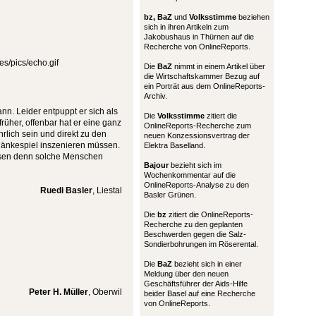
bz,
BaZ
und
Volksstimme
beziehen
sich in ihren Artikeln zum
Jakobushaus in Thürnen auf die
Recherche von OnlineReports.
Die
BaZ
nimmt in einem Artikel über
die Wirtschaftskammer Bezug auf
ein Porträt aus dem OnlineReports-
Archiv.
nn. Leider entpuppt er sich als
Die
Volksstimme
zitiert die
früher, offenbar hat er eine ganz
OnlineReports-Recherche zum
rlich sein und direkt zu den
neuen Konzessionsvertrag der
Ränkespiel inszenieren müssen.
Elektra Baselland.
sen denn solche Menschen
Bajour
bezieht sich im
Wochenkommentar auf die
OnlineReports-Analyse zu den
Ruedi Basler
, Liestal
Basler Grünen.
Die
bz
zitiert die OnlineReports-
Recherche zu den geplanten
Beschwerden gegen die Salz-
Sondierbohrungen im Röserental.
Die
BaZ
bezieht sich in einer
Meldung über den neuen
Geschäftsführer der Aids-Hilfe
Peter H. Müller
, Oberwil
beider Basel auf eine Recherche
von OnlineReports.