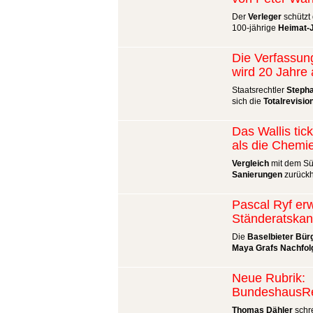
Der
Verleger
schützt 
100-jährige
Heimat-
Die Verfassun
wird 20 Jahre 
Staatsrechtler
Steph
sich die
Totalrevisio
Das Wallis tic
als die Chemi
Vergleich
mit dem Sü
Sanierungen
zurückh
Pascal Ryf er
Ständeratskan
Die
Baselbieter Bür
Maya Grafs Nachfol
Neue Rubrik:
BundeshausRe
Thomas Dähler
schre