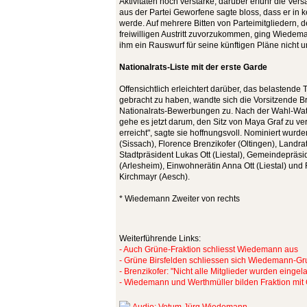
Aktivitäten noch verstärke, darüber erfuhr die Ver
aus der Partei Geworfene sagte bloss, dass er in k
werde. Auf mehrere Bitten von Parteimitgliedern,
freiwilligen Austritt zuvorzukommen, ging Wiedeman
ihm ein Rauswurf für seine künftigen Pläne nicht
Nationalrats-Liste mit der erste Garde
Offensichtlich erleichtert darüber, das belastende
gebracht zu haben, wandte sich die Vorsitzende B
Nationalrats-Bewerbungen zu. Nach der Wahl-Wat
gehe es jetzt darum, den Sitz von Maya Graf zu vert
erreicht", sagte sie hoffnungsvoll. Nominiert wur
(Sissach), Florence Brenzikofer (Oltingen), Landrat
Stadtpräsident Lukas Ott (Liestal), Gemeindepräsid
(Arlesheim), Einwohnerätin Anna Ott (Liestal) und
Kirchmayr (Aesch).
* Wiedemann Zweiter von rechts
Weiterführende Links:
- Auch Grüne-Fraktion schliesst Wiedemann aus
- Grüne Birsfelden schliessen sich Wiedemann-G
- Brenzikofer: "Nicht alle Mitglieder wurden eingel
- Wiedemann und Werthmüller bilden Fraktion mit