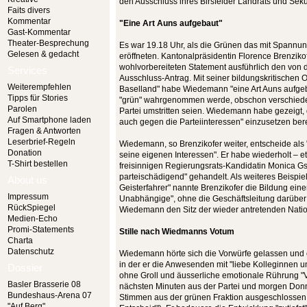
den Ausschluss ihres Birsfelder Landrats und Se
Faits divers
Kommentar
"Eine Art Auns aufgebaut"
Gast-Kommentar
Theater-Besprechung
Es war 19.18 Uhr, als die Grünen das mit Spannun
Gelesen & gedacht
eröffneten. Kantonalpräsidentin Florence Brenzik
wohlvorbereiteten Statement ausführlich den von d
Services
Ausschluss-Antrag. Mit seiner bildungskritischen 
Weiterempfehlen
Baselland" habe Wiedemann "eine Art Auns aufgebaut
Tipps für Stories
"grün" wahrgenommen werde, obschon verschiede
Parolen
Partei umstritten seien. Wiedemann habe gezeigt, d
Auf Smartphone laden
auch gegen die Parteiinteressen" einzusetzen berei
Fragen & Antworten
Leserbrief-Regeln
Wiedemann, so Brenzikofer weiter, entscheide als "
Donation
seine eigenen Interessen". Er habe wiederholt – e
T-Shirt bestellen
freisinnigen Regierungsrats-Kandidatin Monica G
parteischädigend" gehandelt. Als weiteres Beispiel 
About us
Geisterfahrer" nannte Brenzikofer die Bildung eine
Impressum
Unabhängige", ohne die Geschäftsleitung darüber 
RückSpiegel
Wiedemann den Sitz der wieder antretenden Natio
Medien-Echo
Promi-Statements
Stille nach Wiedmanns Votum
Charta
Datenschutz
Wiedemann hörte sich die Vorwürfe gelassen und 
in der er die Anwesenden mit "liebe Kolleginnen u
Dossier
ohne Groll und äusserliche emotionale Rührung "Ve
Basler Brasserie 08
nächsten Minuten aus der Partei und morgen Donn
Bundeshaus-Arena 07
Stimmen aus der grünen Fraktion ausgeschlossen 
"Auf Berg"