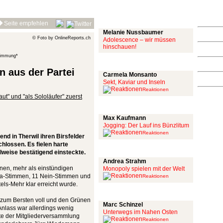
Mit links
Seite empfehlen
Melanie Nussbaumer
© Foto by OnlineReports.ch
Adolescence – wir müssen
hinschauen!
stimmung*
Achtung: Satire!
 aus der Partei
Carmela Monsanto
Sekt, Kaviar und Inseln
Reaktionen
ut" und "als Sololäufer" zuerst
Aus meiner Bubble
Max Kaufmann
Jogging: Der Lauf ins Bünzlitum
Reaktionen
nd in Therwil ihren Birsfelder
lossen. Es fielen harte
Alles mit scharf
ilweise bestätigend einsteckte.
Andrea Strahm
enen, mehr als einstündigen
Monopoly spielen mit der Welt
Ja-Stimmen, 11 Nein-Stimmen und
Reaktionen
els-Mehr klar erreicht wurde.
Schinzel Pommes
zum Bersten voll und den Grünen
Marc Schinzel
nlass war allerdings wenig
Unterwegs im Nahen Osten
te der Mitgliederversammlung
Reaktionen