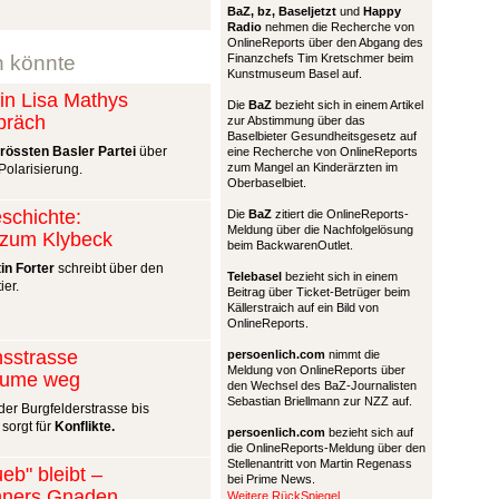
BaZ, bz,
Baseljetzt
und
Happy
Radio
nehmen die Recherche von
OnlineReports über den Abgang des
n könnte
Finanzchefs Tim Kretschmer beim
Kunstmuseum Basel auf.
n Lisa Mathys
Die
BaZ
bezieht sich in einem Artikel
präch
zur Abstimmung über das
Baselbieter Gesundheitsgesetz auf
grössten Basler Partei
über
eine Recherche von OnlineReports
zum Mangel an Kinderärzten im
olarisierung.
Oberbaselbiet.
schichte:
Die
BaZ
zitiert die OnlineReports-
Meldung über die Nachfolgelösung
t zum Klybeck
beim BackwarenOutlet.
in Forter
schreibt über den
Telebasel
bezieht sich in einem
ier.
Beitrag über Ticket-Betrüger beim
Källerstraich auf ein Bild von
OnlineReports.
nsstrasse
persoenlich.com
nimmt die
Meldung von OnlineReports über
äume weg
den Wechsel des BaZ-Journalisten
Sebastian Briellmann zur NZZ auf.
er Burgfelderstrasse bis
 sorgt für
Konflikte.
persoenlich.com
bezieht sich auf
die OnlineReports-Meldung über den
Stellenantritt von Martin Regenass
eb" bleibt –
bei Prime News.
nners Gnaden
Weitere RückSpiegel