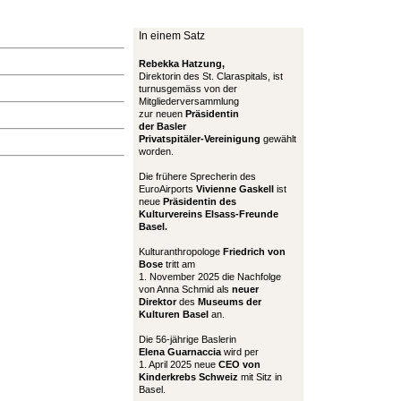
In einem Satz
Rebekka Hatzung,
Direktorin des St. Claraspitals, ist
turnusgemäss von der
Mitgliederversammlung
zur neuen
Präsidentin
der Basler
Privatspitäler-Vereinigung
gewählt
worden.
Die frühere Sprecherin des
EuroAirports
Vivienne Gaskell
ist
neue
Präsidentin des
Kulturvereins Elsass-Freunde
Basel.
Kulturanthropologe
Friedrich von
Bose
tritt am
1. November 2025 die Nachfolge
von Anna Schmid als
neuer
Direktor
des
Museums der
Kulturen Basel
an.
Die 56-jährige Baslerin
Elena Guarnaccia
wird per
1. April 2025 neue
CEO von
Kinderkrebs Schweiz
mit Sitz in
Basel.