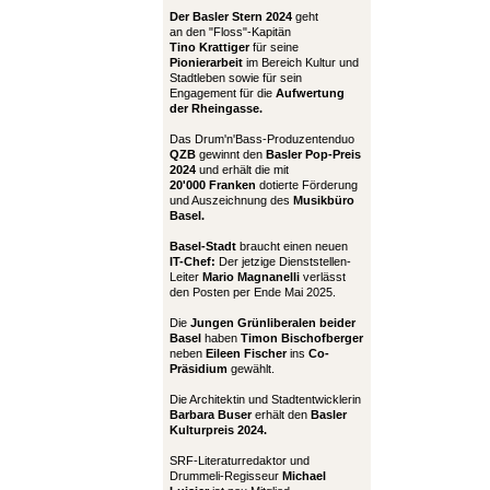
Der Basler Stern 2024
geht
an den "Floss"-Kapitän
Tino Krattiger
für seine
Pionierarbeit
im Bereich Kultur und
Stadtleben sowie für sein
Engagement für die
Aufwertung
der Rheingasse.
Das Drum'n'Bass-Produzentenduo
QZB
gewinnt den
Basler Pop-Preis
2024
und erhält die mit
20'000 Franken
dotierte Förderung
und Auszeichnung des
Musikbüro
Basel.
Basel-Stadt
braucht einen neuen
IT-Chef:
Der jetzige Dienststellen-
Leiter
Mario Magnanelli
verlässt
den Posten per Ende Mai 2025.
Die
Jungen Grünliberalen beider
Basel
haben
Timon Bischofberger
neben
Eileen Fischer
ins
Co-
Präsidium
gewählt.
Die Architektin und Stadtentwicklerin
Barbara Buser
erhält den
Basler
Kulturpreis 2024.
SRF-Literaturredaktor und
Drummeli-Regisseur
Michael