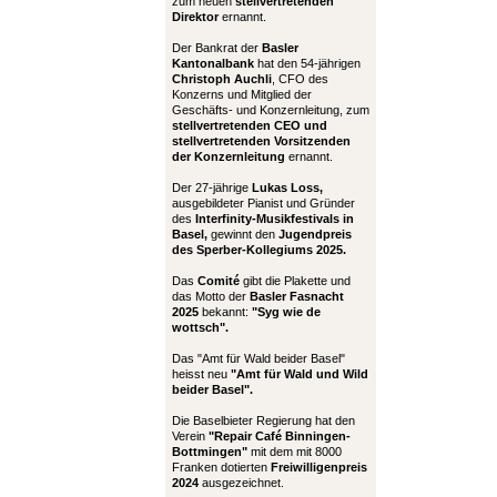
zum neuen
stellvertretenden
Direktor
ernannt.
Der Bankrat der
Basler
Kantonalbank
hat den 54-jährigen
Christoph Auchli
, CFO des
Konzerns und Mitglied der
Geschäfts- und Konzernleitung, zum
stellvertretenden CEO und
stellvertretenden Vorsitzenden
der Konzernleitung
ernannt.
Der 27-jährige
Lukas Loss,
ausgebildeter Pianist und Gründer
des
Interfinity-Musikfestivals in
Basel,
gewinnt den
Jugendpreis
des Sperber-Kollegiums 2025.
Das
Comité
gibt die Plakette und
das Motto der
Basler Fasnacht
2025
bekannt:
"Syg wie de
wottsch".
Das "Amt für Wald beider Basel"
heisst neu
"Amt für Wald und Wild
beider Basel".
Die Baselbieter Regierung hat den
Verein
"Repair Café Binningen-
Bottmingen"
mit dem mit 8000
Franken dotierten
Freiwilligenpreis
2024
ausgezeichnet.