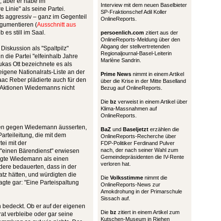
", aber er habe im
Interview mit dem neuen Baselbieter
 Linie" als seine Partei.
SP-Fraktionschef Adil Koller
ts aggressiv – ganz im Gegenteil
OnlineReports.
rgumentieren (
Ausschnitt aus
 es still im Saal.
persoenlich.com
zitiert aus der
OnlineReports-Meldung über den
Abgang der stellvertretenden
Diskussion als "Spaltpilz"
Regionaljournal-Basel-Leiterin
 die Partei "elfeinhalb Jahre
Marlène Sandrin.
ukas Ott bezeichnete es als
eigene Nationalrats-Liste an der
Prime News
nimmt in einem Artikel
aac Reber plädierte auch für den
über die Krise in der Mitte Baselland
ie Aktionen Wiedemanns nicht
Bezug auf OnlineReports.
Die
bz
verweist in einem Artikel über
Klima-Massnahmen auf
OnlineReports.
ten gegen Wiedemann äusserten,
BaZ
und
Baseljetzt
erzählen die
arteileitung, die mit dem
OnlineReports-Recherche über
tei mit der
FDP-Politiker Ferdinand Pulver
nach, der nach seiner Wahl zum
"einen Bärendienst" erwiesen
Gemeindepräsidenten die IV-Rente
digte Wiedemann als einen
verloren hat.
dere bedauerten, dass in der
z hätten, und würdigten die
Die
Volksstimme
nimmt die
agte gar: "Eine Parteispaltung
OnlineReports-News zur
Amokdrohung in der Primarschule
Sissach auf.
 bedeckt. Ob er auf der eigenen
Die
bz
zitiert in einem Artikel zum
rat verbleibe oder gar seine
Kutschen-Museum in Riehen