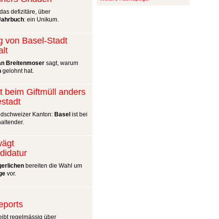
das defizitäre, über
Jahrbuch
: ein Unikum.
g von Basel-Stadt
alt
an Breitenmoser
sagt, warum
n
gelohnt hat.
kt beim Giftmüll anders
estadt
dschweizer Kanton:
Basel
ist bei
altender.
wägt
didatur
gerlichen
bereiten die Wahl um
ge
vor.
ports
ibt regelmässig über