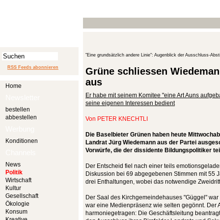
"Eine grundsätzlich andere Linie": Augenblick der Ausschluss-Ab
RSS Feeds abonnieren
Grüne schliessen Wiedemann
aus
Home
Er habe mit seinem Komitee "eine Art Auns aufgeba
Newsletter
seine eigenen Interessen bedient
bestellen
abbestellen
Von
PETER KNECHTLI
Werbung
Die Baselbieter Grünen haben heute Mittwochabe
Konditionen
Landrat Jürg Wiedemann aus der Partei ausgesch
Vorwürfe, die der dissidente Bildungspolitiker te
Channels
News
Der Entscheid fiel nach einer teils emotionsgelad
Politik
Diskussion bei 69 abgegebenen Stimmen mit 55 
Wirtschaft
drei Enthaltungen, wobei das notwendige Zweidritt
Kultur
Gesellschaft
Der Saal des Kirchgemeindehauses "Güggel" war 
Ökologie
war eine Medienpräsenz wie selten gegönnt. Der A
Konsum
harmoniegetragen: Die Geschäftsleitung beantrag
Kreative