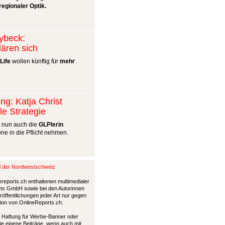
regionaler Optik.
lybeck:
lären sich
Life
wollen künftig für
mehr
ng: Katja Christ
le Strategie
l nun auch die
GLPlerin
ne in die Pflicht nehmen.
al der Nordwestschweiz
ereports.ch enthaltenen multimedialer
ports GmbH sowie bei den Autorinnen
öffentlichungen jeder Art nur gegen
tion von OnlineReports.ch.
nd Haftung für Werbe-Banner oder
die eigene Beiträge, wenn auch mit