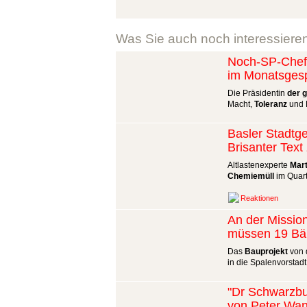
Was Sie auch noch interessiere
Noch-SP-Chefi
im Monatsges
Die Präsidentin
der 
Macht,
Toleranz
und P
Basler Stadtge
Brisanter Tex
Altlastenexperte
Mart
Chemiemüll
im Quart
Reaktionen
An der Missio
müssen 19 B
Das
Bauprojekt
von d
in die Spalenvorstadt
"Dr Schwarzbu
von Peter Wa