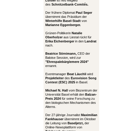
Luisier
ist neu Mitglied
des
Schnitzelbank-Comités.
Der frühere Diplomat
Paul Seger
übernimmt das Präsidium der
Winterhilfe Basel-Stadt
von
Marianne Eggenberger.
Grünen-Politikerin
Natalie
Oberholzer
aus Liestal rückt für
Erika Eichenberger
in den
Landrat
nach.
Beatrice Stirnimann,
CEO der
Baloise Session, wird zur
"Ehrespalebärglemere 2024"
ernannt.
Eventmanager
Beat Läuchli
wird
Projektleiter
des
Eurovision Song
Contest (ESC) 2025
in Basel.
Michael N. Hall
vom Biozentrum der
Universität Basel erhält den
Balzan-
Preis 2024
für seine Forschung zu
den biologischen Mechanismen des
Alterns.
Der 27-jährige Journalist
Maximilian
Fankhauser
übernimmt im Oktober
die Leitung von
Baseljetzt,
der
Online-Newsplattform von