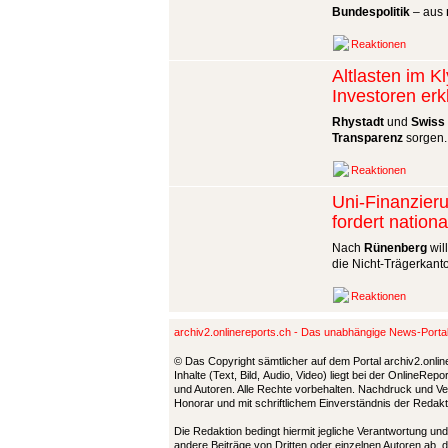
Bundespolitik
– aus
Reaktionen
Altlasten im K
Investoren erk
Rhystadt
und
Swiss 
Transparenz
sorgen.
Reaktionen
Uni-Finanzieru
fordert nationa
Nach
Rünenberg
wil
die Nicht-Trägerkanto
Reaktionen
archiv2.onlinereports.ch - Das unabhängige News-Port
© Das Copyright sämtlicher auf dem Portal archiv2.onlin
Inhalte (Text, Bild, Audio, Video) liegt bei der OnlineRe
und Autoren. Alle Rechte vorbehalten. Nachdruck und Ver
Honorar und mit schriftlichem Einverständnis der Redak
Die Redaktion bedingt hiermit jegliche Verantwortung u
andere Beiträge von Dritten oder einzelnen Autoren ab, 