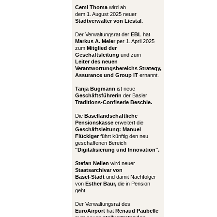
Cemi Thoma
wird ab
dem 1. August 2025 neuer
Stadtverwalter von Liestal.
Der Verwaltungsrat der
EBL
hat
Markus A. Meier
per 1. April 2025
zum
Mitglied der
Geschäftsleitung
und zum
Leiter
des neuen
Verantwortungsbereichs Strategy,
Assurance und Group IT
ernannt.
Tanja Bugmann
ist neue
Geschäftsführerin
der Basler
Traditions-Confiserie Beschle.
Die
Basellandschaftliche
Pensionskasse
erweitert die
Geschäftsleitung:
Manuel
Flückiger
führt künftig den neu
geschaffenen Bereich
"Digitalisierung und Innovation".
Stefan Nellen
wird neuer
Staatsarchivar von
Basel-Stadt
und damit Nachfolger
von
Esther Baur,
die in Pension
geht.
Der Verwaltungsrat des
EuroAirport
hat
Renaud Paubelle