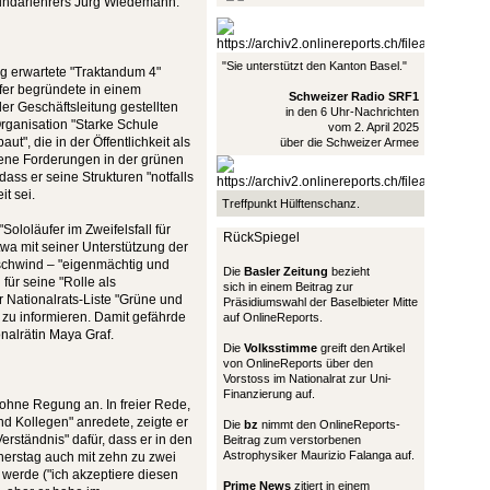
kundarlehrers Jürg Wiedemann.
"Sie unterstützt den Kanton Basel."
g erwartete "Traktandum 4"
ofer begründete in einem
Schweizer Radio SRF1
er Geschäftsleitung gestellten
in den 6 Uhr-Nachrichten
Organisation "Starke Schule
vom 2. April 2025
", die in der Öffentlichkeit als
über die Schweizer Armee
ne Forderungen in der grünen
ass er seine Strukturen "notfalls
t sei.
Treffpunkt Hülftenschanz.
Sololäufer im Zweifelsfall für
RückSpiegel
twa mit seiner Unterstützung der
schwind – "eigenmächtig und
Die
Basler Zeitung
bezieht
für seine "Rolle als
sich in einem Beitrag zur
r Nationalrats-Liste "Grüne und
Präsidiumswahl der Baselbieter Mitte
zu informieren. Damit gefährde
auf OnlineReports.
nalrätin Maya Graf.
Die
Volksstimme
greift den Artikel
von OnlineReports über den
Vorstoss im Nationalrat zur Uni-
Finanzierung auf.
ohne Regung an. In freier Rede,
nd Kollegen" anredete, zeigte er
Die
bz
nimmt den OnlineReports-
rständnis" dafür, dass er in den
Beitrag zum verstorbenen
Astrophysiker Maurizio Falanga auf.
erstag auch mit zehn zu zwei
werde ("ich akzeptiere diesen
Prime News
zitiert in einem