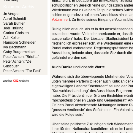
Entscheid"). Er bedauere die Entwicklung "zutiefst
schulpolitischen Bereich "eine grundsätzlich andere
Kolumne-Archiv
Wiedemann war zu keinem Zeitpunkt seines Auftrit
Jo Vergeat
schien er geradezu auf einen Ausschluss hin zu a
Aurel Schmidt
Votum hier
). Zu Ende seines Eingangs-Votums blieb
Sarah Bühler
Joël Thüring
Ruhig blieb er auch, als er in der anschliessenden 
Corina Christen
bezeichnet wurde. Vielmehr anerkannte er, dass ihn
Adil Koller
ausgehalten" habe. Der Liestaler Stadtpräsident L
Hansjörg Schneider
"letztendlich erpresserisch", wie Wiedemann eine 
Ivo Bachmann
Partei vorbei vorbereitete. Regierungspräsident Is
Gaby Burgermeister
Ausschluss, betonte aber, dass sein Sitz durch d
Peter Achten: "Brief ..."
gefährdet worden sei.
Peter Achten: "De
Gustibus"
Auch Danke und lobende Worte
Peter Achten: "Far East"
Während sich die überwiegende Mehrheit der Vo
another
CS2
website
übten mehrere Parteimitglieder auch Kritik an der P
eigenwilligen Landrat "überfordert" sei und der Par
"Kurzschlusshandlung" des Ausschluss-Begehren 
habe. Die Präsidentin der Grünen Birsfelden wür
"hochprofessionellen Land- und Gemeinderat". An
Grünen Partei abweichende Meinungen keinen Plat
"grossen Verdienste" des Geächteten. Ein Votant s
wird die Folge sein."
Über seine politische Zukunft gab sich Wiedemann
Liste für den Nationalrat kandidiere, ob er im Land