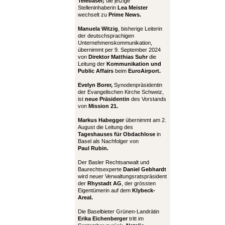
Telebasel;
die jetzige
Stelleninhaberin
Lea Meister
wechselt zu
Prime News.
Manuela Witzig
, bisherige Leiterin
der deutschsprachigen
Unternehmenskommunikation,
übernimmt per 9. September 2024
von
Direktor Matthias Suhr
die
Leitung der
Kommunikation und
Public Affairs
beim
EuroAirport.
Evelyn Borer,
Synodenpräsidentin
der Evangelischen Kirche Schweiz,
ist
neue Präsidentin
des Vorstands
von
Mission 21.
Markus Habegger
übernimmt am 2.
August die Leitung des
Tageshauses für Obdachlose
in
Basel als Nachfolger von
Paul Rubin.
Der Basler Rechtsanwalt und
Baurechtsexperte
Daniel Gebhardt
wird neuer Verwaltungsratspräsident
der
Rhystadt AG
, der grössten
Eigentümerin auf dem
Klybeck-
Areal.
Die Baselbieter Grünen-Landrätin
Erika Eichenberger
tritt im