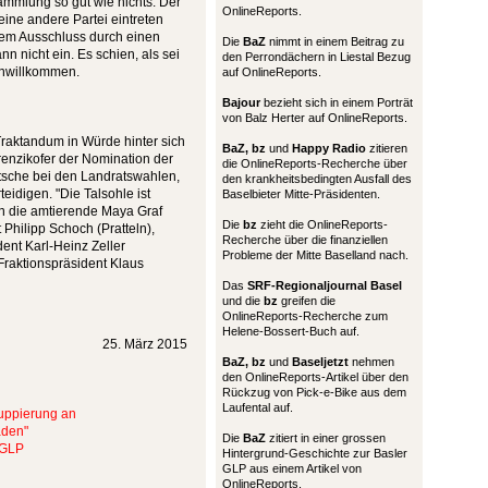
sammlung so gut wie nichts. Der
OnlineReports.
eine andere Partei eintreten
 dem Ausschluss durch einen
Die
BaZ
nimmt in einem Beitrag zu
n nicht ein. Es schien, als sei
den Perrondächern in Liestal Bezug
 unwillkommen.
auf OnlineReports.
Bajour
bezieht sich in einem Porträt
von Balz Herter auf OnlineReports.
 Traktandum in Würde hinter sich
BaZ, bz
und
Happy Radio
zitieren
renzikofer der Nomination der
die OnlineReports-Recherche über
sche bei den Landratswahlen,
den krankheitsbedingten Ausfall des
eidigen. "Die Talsohle ist
Baselbieter Mitte-Präsidenten.
den die amtierende Maya Graf
Die
bz
zieht die OnlineReports-
 Philipp Schoch (Pratteln),
Recherche über die finanziellen
ent Karl-Heinz Zeller
Probleme der Mitte Baselland nach.
 Fraktionspräsident Klaus
Das
SRF-Regionaljournal Basel
und die
bz
greifen die
OnlineReports-Recherche zum
Helene-Bossert-Buch auf.
25. März 2015
BaZ, bz
und
Baseljetzt
nehmen
den OnlineReports-Artikel über den
Rückzug von Pick-e-Bike aus dem
Laufental auf.
ruppierung an
aden"
Die
BaZ
zitiert in einer grossen
 GLP
Hintergrund-Geschichte zur Basler
GLP aus einem Artikel von
OnlineReports.