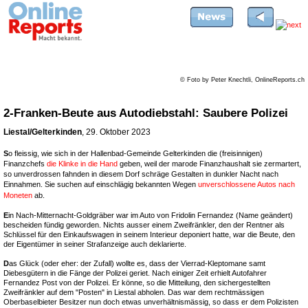
© Foto by Peter Knechtli, OnlineReports.ch
2-Franken-Beute aus Autodiebstahl: Saubere Polizei
Liestal/Gelterkinden
, 29. Oktober 2023
S
o fleissig, wie sich in der Hallenbad-Gemeinde Gelterkinden die (freisinnigen)
Finanzchefs
die Klinke in die Hand
geben, weil der marode Finanzhaushalt sie zermartert,
so unverdrossen fahnden in diesem Dorf schräge Gestalten in dunkler Nacht nach
Einnahmen. Sie suchen auf einschlägig bekannten Wegen
unverschlossene Autos nach
Moneten
ab.
E
in Nach-Mitternacht-Goldgräber war im Auto von Fridolin Fernandez (Name geändert)
bescheiden fündig geworden. Nichts ausser einem Zweifränkler, den der Rentner als
Schlüssel für den Einkaufswagen in seinem Interieur deponiert hatte, war die Beute, den
der Eigentümer in seiner Strafanzeige auch deklarierte.
D
as Glück (oder eher: der Zufall) wollte es, dass der Vierrad-Kleptomane samt
Diebesgütern in die Fänge der Polizei geriet. Nach einiger Zeit erhielt Autofahrer
Fernandez Post von der Polizei. Er könne, so die Mitteilung, den sichergestellten
Zweifränkler auf dem "Posten" in Liestal abholen. Das war dem rechtmässigen
Oberbaselbieter Besitzer nun doch etwas unverhältnismässig, so dass er dem Polizisten