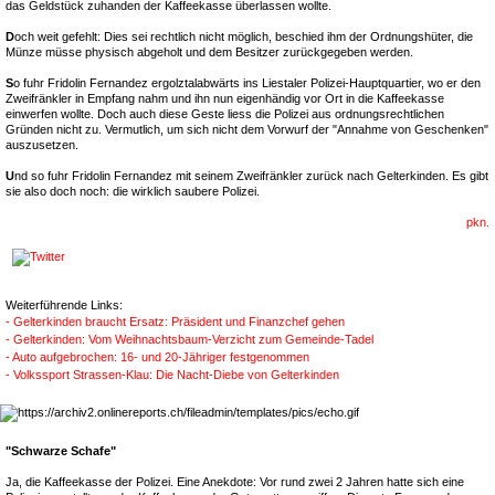
das Geldstück zuhanden der Kaffeekasse überlassen wollte.
D
och weit gefehlt: Dies sei rechtlich nicht möglich, beschied ihm der Ordnungshüter, die
Münze müsse physisch abgeholt und dem Besitzer zurückgegeben werden.
S
o fuhr Fridolin Fernandez ergolztalabwärts ins Liestaler Polizei-Hauptquartier, wo er den
Zweifränkler in Empfang nahm und ihn nun eigenhändig vor Ort in die Kaffeekasse
einwerfen wollte. Doch auch diese Geste liess die Polizei aus ordnungsrechtlichen
Gründen nicht zu. Vermutlich, um sich nicht dem Vorwurf der "Annahme von Geschenken"
auszusetzen.
U
nd so fuhr Fridolin Fernandez mit seinem Zweifränkler zurück nach Gelterkinden. Es gibt
sie also doch noch: die wirklich saubere Polizei.
pkn.
Weiterführende Links:
- Gelterkinden braucht Ersatz: Präsident und Finanzchef gehen
- Gelterkinden: Vom Weihnachtsbaum-Verzicht zum Gemeinde-Tadel
- Auto aufgebrochen: 16- und 20-Jähriger festgenommen
- Volkssport Strassen-Klau: Die Nacht-Diebe von Gelterkinden
"Schwarze Schafe"
Ja, die Kaffeekasse der Polizei. Eine Anekdote: Vor rund zwei 2 Jahren hatte sich eine