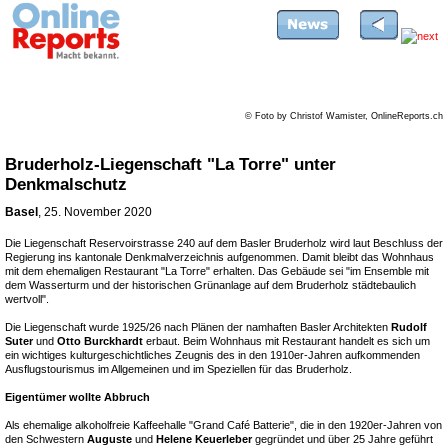
© Foto by Christof Wamister, OnlineReports.ch
Bruderholz-Liegenschaft "La Torre" unter
Denkmalschutz
Basel
, 25. November 2020
Die Liegenschaft Reservoirstrasse 240 auf dem Basler Bruderholz wird laut Beschluss der
Regierung ins kantonale Denkmalverzeichnis aufgenommen. Damit bleibt das Wohnhaus
mit dem ehemaligen Restaurant "La Torre" erhalten. Das Gebäude sei "im Ensemble mit
dem Wasserturm und der historischen Grünanlage auf dem Bruderholz städtebaulich
wertvoll".
Die Liegenschaft wurde 1925/26 nach Plänen der namhaften Basler Architekten
Rudolf
Suter
und
Otto Burckhardt
erbaut. Beim Wohnhaus mit Restaurant handelt es sich um
ein wichtiges kulturgeschichtliches Zeugnis des in den 1910er-Jahren aufkommenden
Ausflugstourismus im Allgemeinen und im Speziellen für das Bruderholz.
Eigentümer wollte Abbruch
Als ehemalige alkoholfreie Kaffeehalle "Grand Café Batterie", die in den 1920er-Jahren von
den Schwestern
Auguste
und
Helene Keuerleber
gegründet und über 25 Jahre geführt