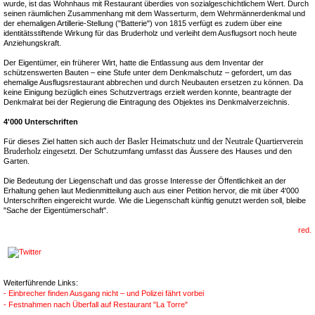
wurde, ist das Wohnhaus mit Restaurant überdies von sozialgeschichtlichem Wert. Durch
seinen räumlichen Zusammenhang mit dem Wasserturm, dem Wehrmännerdenkmal und
der ehemaligen Artillerie-Stellung ("Batterie") von 1815 verfügt es zudem über eine
identitätsstiftende Wirkung für das Bruderholz und verleiht dem Ausflugsort noch heute
Anziehungskraft.
Der Eigentümer, ein früherer Wirt, hatte die Entlassung aus dem Inventar der
schützenswerten Bauten – eine Stufe unter dem Denkmalschutz – gefordert, um das
ehemalige Ausflugsrestaurant abbrechen und durch Neubauten ersetzen zu können. Da
keine Einigung bezüglich eines Schutzvertrags erzielt werden konnte, beantragte der
Denkmalrat bei der Regierung die Eintragung des Objektes ins Denkmalverzeichnis.
4'000 Unterschriften
der Basler Heimatschutz und der Neutrale Quartierverein
Für dieses Ziel hatten sich auch
Bruderholz eingesetzt.
Der Schutzumfang umfasst das Äussere des Hauses und den
Garten.
Die Bedeutung der Liegenschaft und das grosse Interesse der Öffentlichkeit an der
Erhaltung gehen laut Medienmitteilung auch aus einer Petition hervor, die mit über 4'000
Unterschriften eingereicht wurde. Wie die Liegenschaft künftig genutzt werden soll, bleibe
"Sache der Eigentümerschaft".
red.
Weiterführende Links:
- Einbrecher finden Ausgang nicht – und Polizei fährt vorbei
- Festnahmen nach Überfall auf Restaurant "La Torre"