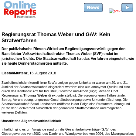
Regierungsrat Thomas Weber und GAV: Kein
Strafverfahren
Der publizistische Riesen-Wirbel um Begünstigungsvorwürfe gegen den
Baselbieter Volkswirtschaftsdirektor Thomas Weber (SVP) endet im
juristischen Nichts: Die Staatsanwaltschaft hat das Verfahren eingestellt, wie
sie heute Donnerstagmorgen mitteilte.
Liestal/Muttenz
, 16. August 2018
Zwei offensichtlich koordinierte Strafanzeigen gegen Unbekannt waren am 20. und 21.
Juni bei der Staatsanwaltschaft eingereicht worden: eine aus anonymer Quelle und eine
durch das Kantonale Amt für Industrie, Gewerbe und Arbeit (Kiga), dessen Chef
Regierungsrat
Thomas Weber
direkt unterstellt ist. Die vorgeworfenen Tatbestände:
Betrug, Veruntreuung, ungetreue Geschäftsbesorgung sowie Urkundenfälschung. Die
Staatsanwaltschaft Basel-Landschaft eröffnete in der Folge eine Strafuntersuchung und
prüfte den Sachverhalt hinsichtlich der genannten Straftatbestände und möglichen
weiteren Delikten.
Umstrittene Allgemeinverbindlichkeit
Inhaltlich ging es um Vorgänge rund um die Gesamtarbeitsverträge (GAV) des
Gipsergewerbes von 2002, des Dach- und Wandgewerbes von 2004, des Malergewerbes