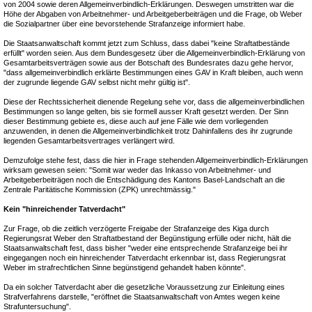
von 2004 sowie deren Allgemeinverbindlich-Erklärungen. Deswegen umstritten war die
Höhe der Abgaben von Arbeitnehmer- und Arbeitgeberbeiträgen und die Frage, ob Weber
die Sozialpartner über eine bevorstehende Strafanzeige informiert habe.
Die Staatsanwaltschaft kommt jetzt zum Schluss, dass dabei "keine Straftatbestände
erfüllt" worden seien. Aus dem Bundesgesetz über die Allgemeinverbindlich-Erklärung von
Gesamtarbeitsverträgen sowie aus der Botschaft des Bundesrates dazu gehe hervor,
"dass allgemeinverbindlich erklärte Bestimmungen eines GAV in Kraft bleiben, auch wenn
der zugrunde liegende GAV selbst nicht mehr gültig ist".
Diese der Rechtssicherheit dienende Regelung sehe vor, dass die allgemeinverbindlichen
Bestimmungen so lange gelten, bis sie formell ausser Kraft gesetzt werden. Der Sinn
dieser Bestimmung gebiete es, diese auch auf jene Fälle wie dem vorliegenden
anzuwenden, in denen die Allgemeinverbindlichkeit trotz Dahinfallens des ihr zugrunde
liegenden Gesamtarbeitsvertrages verlängert wird.
Demzufolge stehe fest, dass die hier in Frage stehenden Allgemeinverbindlich-Erklärungen
wirksam gewesen seien: "Somit war weder das Inkasso von Arbeitnehmer- und
Arbeitgeberbeiträgen noch die Entschädigung des Kantons Basel-Landschaft an die
Zentrale Paritätische Kommission (ZPK) unrechtmässig."
Kein "hinreichender Tatverdacht"
Zur Frage, ob die zeitlich verzögerte Freigabe der Strafanzeige des Kiga durch
Regierungsrat Weber den Straftatbestand der Begünstigung erfülle oder nicht, hält die
Staatsanwaltschaft fest, dass bisher "weder eine entsprechende Strafanzeige bei ihr
eingegangen noch ein hinreichender Tatverdacht erkennbar ist, dass Regierungsrat
Weber im strafrechtlichen Sinne begünstigend gehandelt haben könnte".
Da ein solcher Tatverdacht aber die gesetzliche Voraussetzung zur Einleitung eines
Strafverfahrens darstelle, "eröffnet die Staatsanwaltschaft von Amtes wegen keine
Strafuntersuchung".