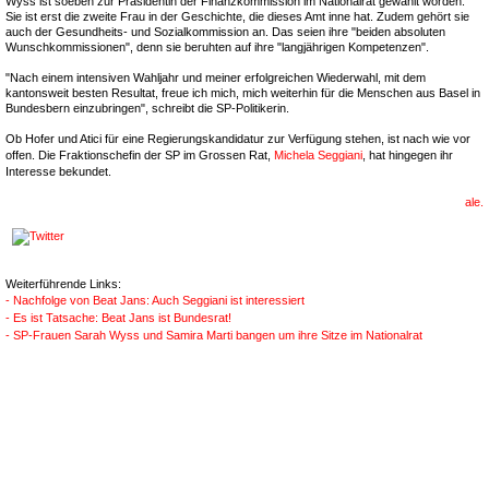
Wyss ist soeben zur Präsidentin der Finanzkommission im Nationalrat gewählt worden.
Sie ist erst die zweite Frau in der Geschichte, die dieses Amt inne hat. Zudem gehört sie
auch der Gesundheits- und Sozialkommission an. Das seien ihre "beiden absoluten
Wunschkommissionen", denn sie beruhten auf ihre "langjährigen Kompetenzen".
"Nach einem intensiven Wahljahr und meiner erfolgreichen Wiederwahl, mit dem
kantonsweit besten Resultat, freue ich mich, mich weiterhin für die Menschen aus Basel in
Bundesbern einzubringen", schreibt die SP-Politikerin.
Ob Hofer und Atici für eine Regierungskandidatur zur Verfügung stehen, ist nach wie vor
offen. Die Fraktionschefin der SP im Grossen Rat,
Michela Seggiani
, hat hingegen ihr
Interesse bekundet.
ale.
Weiterführende Links:
- Nachfolge von Beat Jans: Auch Seggiani ist interessiert
- Es ist Tatsache: Beat Jans ist Bundesrat!
- SP-Frauen Sarah Wyss und Samira Marti bangen um ihre Sitze im Nationalrat