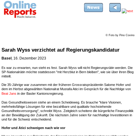
© Foto by Pino Covino
Sarah Wyss verzichtet auf Regierungskandidatur
Basel
, 16. Dezember 2023
Es war zu erwarten, nun steht es fest. Sarah Wyss will nicht Regierungsrätin werden. Die
SP-Nationalrätin möchte stattdessen "mit Herzblut in Bern bleiben", wie sie über ihren Blog
mitteilt.
Die 35-Jährige war zusammen mit der früheren Grossratspräsidentin Salome Hofer und
dem im Herbst abgewählten Nationalrat Mustafa Atici im Gespräch für die Nachfolge von
Beat Jans
in der Basler Kantonsregierung.
Das Gesundheitswesen stehe an einem Scheideweg. Es brauche "klare Visionen,
mehrheitsfähige Lösungen für eine bezahlbare und qualitativ hochstehende
Gesundheitsversorgung", schreibt Wyss. Zeitgleich scheitere die bürgerliche Finanzpolitik
an der Bewältigung der Zukunft. Die nächsten Jahre seien für nachhaltige Investitionen in
und für die Schweiz entscheidend.
Hofer und Atici schweigen nach wie vor