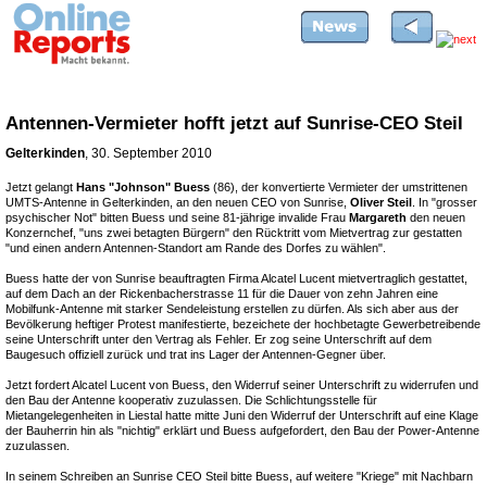
Antennen-Vermieter hofft jetzt auf Sunrise-CEO Steil
Gelterkinden
, 30. September 2010
Jetzt gelangt
Hans "Johnson" Buess
(86), der konvertierte Vermieter der umstrittenen
UMTS-Antenne in Gelterkinden, an den neuen CEO von Sunrise,
Oliver Steil
. In "grosser
psychischer Not" bitten Buess und seine 81-jährige invalide Frau
Margareth
den neuen
Konzernchef, "uns zwei betagten Bürgern" den Rücktritt vom Mietvertrag zur gestatten
"und einen andern Antennen-Standort am Rande des Dorfes zu wählen".
Buess hatte der von Sunrise beauftragten Firma Alcatel Lucent mietvertraglich gestattet,
auf dem Dach an der Rickenbacherstrasse 11 für die Dauer von zehn Jahren eine
Mobilfunk-Antenne mit starker Sendeleistung erstellen zu dürfen. Als sich aber aus der
Bevölkerung heftiger Protest manifestierte, bezeichete der hochbetagte Gewerbetreibende
seine Unterschrift unter den Vertrag als Fehler. Er zog seine Unterschrift auf dem
Baugesuch offiziell zurück und trat ins Lager der Antennen-Gegner über.
Jetzt fordert Alcatel Lucent von Buess, den Widerruf seiner Unterschrift zu widerrufen und
den Bau der Antenne kooperativ zuzulassen. Die Schlichtungsstelle für
Mietangelegenheiten in Liestal hatte mitte Juni den Widerruf der Unterschrift auf eine Klage
der Bauherrin hin als "nichtig" erklärt und Buess aufgefordert, den Bau der Power-Antenne
zuzulassen.
In seinem Schreiben an Sunrise CEO Steil bitte Buess, auf weitere "Kriege" mit Nachbarn