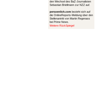
den Wechsel des BaZ-Journalisten
Sebastian Briellmann zur NZZ auf.
persoenlich.com
bezieht sich auf
die OnlineReports-Meldung über den
Stellenantritt von Martin Regenass
bei Prime News.
Weitere RückSpiegel