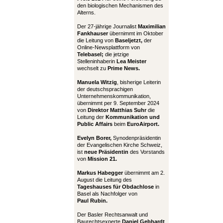
den biologischen Mechanismen des
Alterns.
Der 27-jährige Journalist
Maximilian
Fankhauser
übernimmt im Oktober
die Leitung von
Baseljetzt,
der
Online-Newsplattform von
Telebasel;
die jetzige
Stelleninhaberin
Lea Meister
wechselt zu
Prime News.
Manuela Witzig
, bisherige Leiterin
der deutschsprachigen
Unternehmenskommunikation,
übernimmt per 9. September 2024
von
Direktor Matthias Suhr
die
Leitung der
Kommunikation und
Public Affairs
beim
EuroAirport.
Evelyn Borer,
Synodenpräsidentin
der Evangelischen Kirche Schweiz,
ist
neue Präsidentin
des Vorstands
von
Mission 21.
Markus Habegger
übernimmt am 2.
August die Leitung des
Tageshauses für Obdachlose
in
Basel als Nachfolger von
Paul Rubin.
Der Basler Rechtsanwalt und
Baurechtsexperte
Daniel Gebhardt