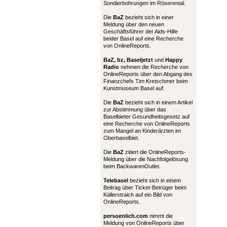
Sondierbohrungen im Röserental.
Die
BaZ
bezieht sich in einer
Meldung über den neuen
Geschäftsführer der Aids-Hilfe
beider Basel auf eine Recherche
von OnlineReports.
BaZ, bz,
Baseljetzt
und
Happy
Radio
nehmen die Recherche von
OnlineReports über den Abgang des
Finanzchefs Tim Kretschmer beim
Kunstmuseum Basel auf.
Die
BaZ
bezieht sich in einem Artikel
zur Abstimmung über das
Baselbieter Gesundheitsgesetz auf
eine Recherche von OnlineReports
zum Mangel an Kinderärzten im
Oberbaselbiet.
Die
BaZ
zitiert die OnlineReports-
Meldung über die Nachfolgelösung
beim BackwarenOutlet.
Telebasel
bezieht sich in einem
Beitrag über Ticket-Betrüger beim
Källerstraich auf ein Bild von
OnlineReports.
persoenlich.com
nimmt die
Meldung von OnlineReports über