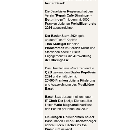
beider Basel".
Die Baselbieter Regierung hat den
Verein
"Repair Café Binningen-
Bottmingen"
mit dem mit 8000
Franken dotierten
Freiwilligenpreis
2024
ausgezeichnet.
Der Basler Stern 2024
geht
an den "Floss"-Kapitän
Tino Krattiger
für seine
Pionierarbeit
im Bereich Kultur und
Stadtleben sowie für sein
Engagement für die
Aufwertung
der Rheingasse.
Das Drum'n'Bass-Produzentenduo
QZB
gewinnt den
Basler Pop-Preis
2024
und erhält die mit
20'000 Franken
dotierte Förderung
und Auszeichnung des
Musikbüro
Basel.
Basel-Stadt
braucht einen neuen
IT-Chef:
Der jetzige Dienststellen-
Leiter
Mario Magnanelli
verlässt
den Posten per Ende Mai 2025.
Die
Jungen Grünliberalen beider
Basel
haben
Timon Bischofberger
neben
Eileen Fischer
ins
Co-
Präsidium
gewählt.