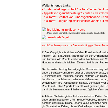
Weiterführende Links:
- Bruderholz-Liegenschaft "La Torre" unter Denkm
- Appellationsgericht bestätigt Schutz für das "Torre
- "La Torre"-Besitzer vor Bundesgericht ohne Cha
- "La Torre": Regierung stellt Besitzer vor ein Ulti
Ihre Meinung zu dieser News
(Mails ohne kompletten Absender werden nicht bearbeitet)
Leserbrief-Regeln
archiv2.onlinereports.ch - Das unabhängige News-Port
© Das Copyright sämtlicher auf dem Portal archiv2.onlin
Inhalte (Text, Bild, Audio, Video) liegt bei der OnlineRe
und Autoren. Alle Rechte vorbehalten. Nachdruck und Ver
Honorar und mit schriftlichem Einverständnis der Redak
Die Redaktion bedingt hiermit jegliche Verantwortung u
andere Beiträge von Dritten oder einzelnen Autoren ab, 
Zustimmung der Redaktion, auf der Plattform von Online
bemüht sich nach bestem Wissen und Gewissen darum,
Dritten durch ihre Publikationen nicht zu verletzen. Wer
Rechte auf OnlineReports feststellt, wird gebeten, die 
damit die beanstandeten Inhalte unverzüglich entfernt 
Auf dieser Website gibt es Links zu Websites Dritter. So
unseren Einflussbereich. Für fremde Websites, zu welch
besteht, übernimmt OnlineReports keine inhaltliche oder
gilt für Websites Dritter, die auf OnlineReports verlinken.