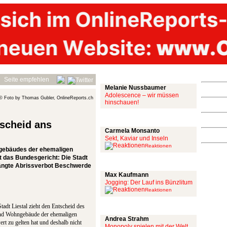
Mit links
Seite empfehlen
Melanie Nussbaumer
Adolescence – wir müssen
© Foto by Thomas Gubler, OnlineReports.ch
hinschauen!
Achtung: Satire!
tscheid ans
Carmela Monsanto
Sekt, Kaviar und Inseln
Reaktionen
ngebäudes der ehemaligen
t das Bundesgericht: Die Stadt
Aus meiner Bubble
hängte Abrissverbot Beschwerde
Max Kaufmann
Jogging: Der Lauf ins Bünzlitum
Reaktionen
Alles mit scharf
 Stadt Liestal zieht den Entscheid des
und Wohngebäude der ehemaligen
Andrea Strahm
rt zu gelten hat und deshalb nicht
Monopoly spielen mit der Welt