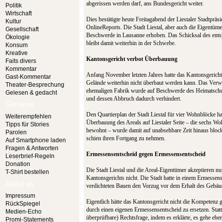
abgerissen werden darf, ans Bundesgericht weiter.
Politik
Wirtschaft
Dies bestätigte heute Freitagabend der Liestaler Stadtpräs
Kultur
OnlineReports. Die Stadt Liestal, aber auch die Eigentüme
Gesellschaft
Beschwerde in Lausanne erhoben. Das Schicksal des ent
Ökologie
bleibt damit weiterhin in der Schwebe.
Konsum
Kreative
Kantonsgericht verbot Überbauung
Faits divers
Kommentar
Anfang November letzten Jahres hatte das Kantonsgericht
Gast-Kommentar
Gelände weiterhin nicht überbaut werden kann. Das Ver
Theater-Besprechung
ehemaligen Fabrik wurde auf Beschwerde des Heimatschutz
Gelesen & gedacht
und dessen Abbruch dadurch verhindert.
Services
Den Quartierplan der Stadt Liestal für vier Wohnblöcke h
Weiterempfehlen
Überbauung des Areals auf Liestaler Seite – die sechs Wo
Tipps für Stories
bewohnt – wurde damit auf unabsehbare Zeit hinaus blocki
Parolen
schien ihren Fortgang zu nehmen.
Auf Smartphone laden
Fragen & Antworten
Ermessensentscheid gegen Ermessensentscheid
Leserbrief-Regeln
Donation
Die Stadt Liestal und die Areal-Eigentümer akzeptieren n
T-Shirt bestellen
Kantonsgerichts nicht. Die Stadt hatte in einem Ermessen
About us
verdichteten Bauen den Vorzug vor dem Erhalt des Gebäu
Impressum
Eigentlich hätte das Kantonsgericht nicht die Kompetenz 
RückSpiegel
durch einen eigenen Ermessensentscheid zu ersetzen. Statt
Medien-Echo
überprüfbare) Rechtsfrage, indem es erklärte, es gehe eb
Promi-Statements