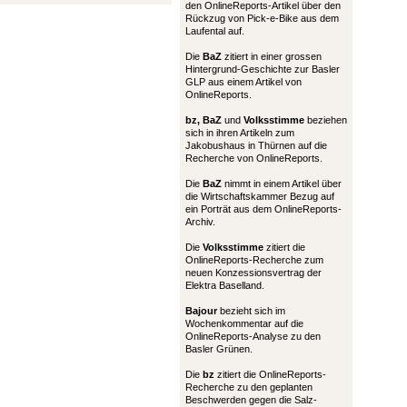
den OnlineReports-Artikel über den
Rückzug von Pick-e-Bike aus dem
Laufental auf.
Die
BaZ
zitiert in einer grossen
Hintergrund-Geschichte zur Basler
GLP aus einem Artikel von
OnlineReports.
bz,
BaZ
und
Volksstimme
beziehen
sich in ihren Artikeln zum
Jakobushaus in Thürnen auf die
Recherche von OnlineReports.
Die
BaZ
nimmt in einem Artikel über
die Wirtschaftskammer Bezug auf
ein Porträt aus dem OnlineReports-
Archiv.
Die
Volksstimme
zitiert die
OnlineReports-Recherche zum
neuen Konzessionsvertrag der
Elektra Baselland.
Bajour
bezieht sich im
Wochenkommentar auf die
OnlineReports-Analyse zu den
Basler Grünen.
Die
bz
zitiert die OnlineReports-
Recherche zu den geplanten
Beschwerden gegen die Salz-