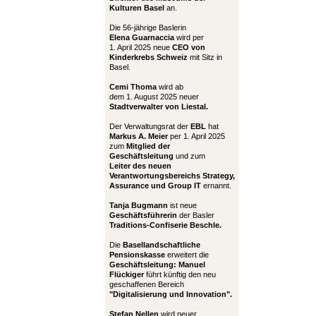
Kulturen Basel
an.
Die 56-jährige Baslerin
Elena Guarnaccia
wird per
1. April 2025 neue
CEO von
Kinderkrebs Schweiz
mit Sitz in
Basel.
Cemi Thoma
wird ab
dem 1. August 2025 neuer
Stadtverwalter von Liestal.
Der Verwaltungsrat der
EBL
hat
Markus A. Meier
per 1. April 2025
zum
Mitglied der
Geschäftsleitung
und zum
Leiter
des neuen
Verantwortungsbereichs Strategy,
Assurance und Group IT
ernannt.
Tanja Bugmann
ist neue
Geschäftsführerin
der Basler
Traditions-Confiserie Beschle.
Die
Basellandschaftliche
Pensionskasse
erweitert die
Geschäftsleitung:
Manuel
Flückiger
führt künftig den neu
geschaffenen Bereich
"Digitalisierung und Innovation".
Stefan Nellen
wird neuer