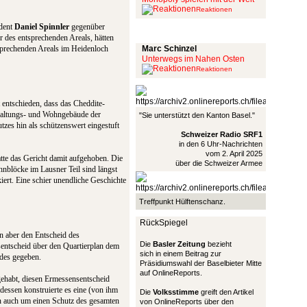
Reaktionen
ident
Daniel Spinnler
gegenüber
Schinzel Pommes
r des entsprechenden Areals, hätten
sprechenden Areals im Heidenloch
Marc Schinzel
Unterwegs im Nahen Osten
Reaktionen
 entschieden, dass das Cheddite-
waltungs- und Wohngebäude der
"Sie unterstützt den Kanton Basel."
es hin als schützenswert eingestuft
Schweizer Radio SRF1
in den 6 Uhr-Nachrichten
vom 2. April 2025
atte das Gericht damit aufgehoben. Die
über die Schweizer Armee
hnblöcke im Lausner Teil sind längst
ert. Eine schier unendliche Geschichte
Treffpunkt Hülftenschanz.
RückSpiegel
un aber den Entscheid des
Die
Basler Zeitung
bezieht
sentscheid über den Quartierplan dem
sich in einem Beitrag zur
des gegeben.
Präsidiumswahl der Baselbieter Mitte
auf OnlineReports.
gehabt, diesen Ermessensentscheid
dessen konstruierte es eine (von ihm
Die
Volksstimme
greift den Artikel
en auch um einen Schutz des gesamten
von OnlineReports über den