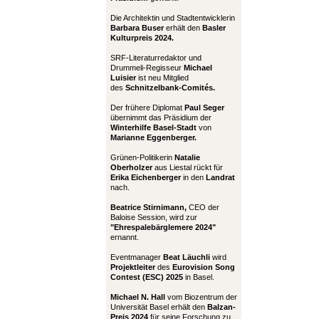
Die Architektin und Stadtentwicklerin
Barbara Buser
erhält den
Basler
Kulturpreis 2024.
SRF-Literaturredaktor und
Drummeli-Regisseur
Michael
Luisier
ist neu Mitglied
des
Schnitzelbank-Comités.
Der frühere Diplomat
Paul Seger
übernimmt das Präsidium der
Winterhilfe Basel-Stadt
von
Marianne Eggenberger.
Grünen-Politikerin
Natalie
Oberholzer
aus Liestal rückt für
Erika Eichenberger
in den
Landrat
nach.
Beatrice Stirnimann,
CEO der
Baloise Session, wird zur
"Ehrespalebärglemere 2024"
ernannt.
Eventmanager
Beat Läuchli
wird
Projektleiter
des
Eurovision Song
Contest (ESC) 2025
in Basel.
Michael N. Hall
vom Biozentrum der
Universität Basel erhält den
Balzan-
Preis 2024
für seine Forschung zu