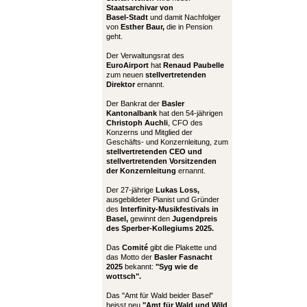
Staatsarchivar von
Basel-Stadt
und damit Nachfolger
von
Esther Baur,
die in Pension
geht.
Der Verwaltungsrat des
EuroAirport
hat
Renaud Paubelle
zum neuen
stellvertretenden
Direktor
ernannt.
Der Bankrat der
Basler
Kantonalbank
hat den 54-jährigen
Christoph Auchli
, CFO des
Konzerns und Mitglied der
Geschäfts- und Konzernleitung, zum
stellvertretenden CEO und
stellvertretenden Vorsitzenden
der Konzernleitung
ernannt.
Der 27-jährige
Lukas Loss,
ausgebildeter Pianist und Gründer
des
Interfinity-Musikfestivals in
Basel,
gewinnt den
Jugendpreis
des Sperber-Kollegiums 2025.
Das
Comité
gibt die Plakette und
das Motto der
Basler Fasnacht
2025
bekannt:
"Syg wie de
wottsch".
Das "Amt für Wald beider Basel"
heisst neu
"Amt für Wald und Wild