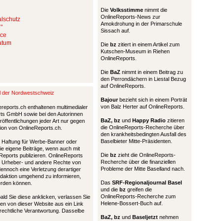
Die
Volksstimme
nimmt die
OnlineReports-News zur
alschutz
Amokdrohung in der Primarschule
"
Sissach auf.
nce
matum
Die
bz
zitiert in einem Artikel zum
Kutschen-Museum in Riehen
OnlineReports.
Die
BaZ
nimmt in einem Beitrag zu
den Perrondächern in Liestal Bezug
auf OnlineReports.
al der Nordwestschweiz
Bajour
bezieht sich in einem Porträt
von Balz Herter auf OnlineReports.
ereports.ch enthaltenen multimedialer
ports GmbH sowie bei den Autorinnen
BaZ, bz
und
Happy Radio
zitieren
öffentlichungen jeder Art nur gegen
die OnlineReports-Recherche über
tion von OnlineReports.ch.
den krankheitsbedingten Ausfall des
Baselbieter Mitte-Präsidenten.
nd Haftung für Werbe-Banner oder
die eigene Beiträge, wenn auch mit
Die
bz
zieht die OnlineReports-
Reports publizieren. OnlineReports
Recherche über die finanziellen
 Urheber- und andere Rechte von
Probleme der Mitte Baselland nach.
 dennoch eine Verletzung derartiger
Redaktion umgehend zu informieren,
Das
SRF-Regionaljournal Basel
werden können.
und die
bz
greifen die
OnlineReports-Recherche zum
bald Sie diese anklicken, verlassen Sie
Helene-Bossert-Buch auf.
en von dieser Website aus ein Link
 rechtliche Verantwortung. Dasselbe
BaZ, bz
und
Baseljetzt
nehmen