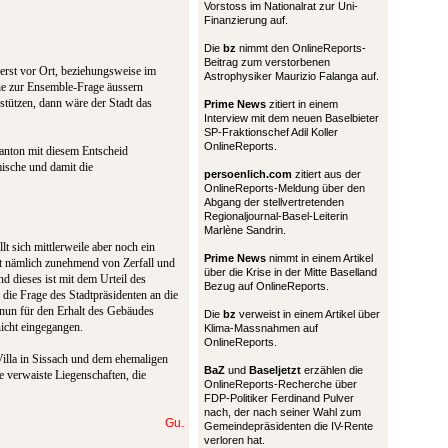
Vorstoss im Nationalrat zur Uni-
Finanzierung auf.
Die
bz
nimmt den OnlineReports-
Beitrag zum verstorbenen
 erst vor Ort, beziehungsweise im
Astrophysiker Maurizio Falanga auf.
ie zur Ensemble-Frage äussern
tützen, dann wäre der Stadt das
Prime News
zitiert in einem
Interview mit dem neuen Baselbieter
SP-Fraktionschef Adil Koller
OnlineReports.
Kanton mit diesem Entscheid
ische und damit die
persoenlich.com
zitiert aus der
OnlineReports-Meldung über den
Abgang der stellvertretenden
Regionaljournal-Basel-Leiterin
Marlène Sandrin.
t sich mittlerweile aber noch ein
Prime News
nimmt in einem Artikel
 nämlich zunehmend von Zerfall und
über die Krise in der Mitte Baselland
d dieses ist mit dem Urteil des
Bezug auf OnlineReports.
 die Frage des Stadtpräsidenten an die
nun für den Erhalt des Gebäudes
Die
bz
verweist in einem Artikel über
nicht eingegangen.
Klima-Massnahmen auf
OnlineReports.
Villa in Sissach und dem ehemaligen
BaZ
und
Baseljetzt
erzählen die
e verwaiste Liegenschaften, die
OnlineReports-Recherche über
FDP-Politiker Ferdinand Pulver
nach, der nach seiner Wahl zum
Gu.
Gemeindepräsidenten die IV-Rente
verloren hat.