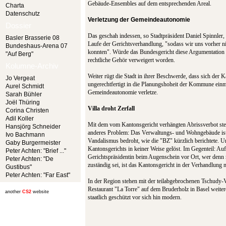
Gebäude-Ensembles auf dem entsprechenden Areal.
Charta
Datenschutz
Verletzung der Gemeindeautonomie
Dossier
Das geschah indessen, so Stadtpräsident Daniel Spinnler,
Basler Brasserie 08
Laufe der Gerichtsverhandlung, "sodass wir uns vorher n
Bundeshaus-Arena 07
konnten". Würde das Bundesgericht diese Argumentation s
"Auf Berg"
rechtliche Gehör verweigert worden.
Kolumne-Archiv
Weiter rügt die Stadt in ihrer Beschwerde, dass sich der 
Jo Vergeat
ungerechtfertigt in die Planungshoheit der Kommune einm
Aurel Schmidt
Gemeindeautonomie verletze.
Sarah Bühler
Joël Thüring
Villa droht Zerfall
Corina Christen
Adil Koller
Mit dem vom Kantonsgericht verhängten Abrissverbot stell
Hansjörg Schneider
anderes Problem: Das Verwaltungs- und Wohngebäude ist
Ivo Bachmann
Vandalismus bedroht, wie die "BZ" kürzlich berichtete. Un
Gaby Burgermeister
Kantonsgerichts in keiner Weise gelöst. Im Gegenteil: Auf
Peter Achten: "Brief ..."
Gerichtspräsidentin beim Augenschein vor Ort, wer denn 
Peter Achten: "De
zuständig sei, ist das Kantonsgericht in der Verhandlung 
Gustibus"
Peter Achten: "Far East"
In der Region stehen mit der teilabgebrochenen Tschudy-
Restaurant "La Torre" auf dem Bruderholz in Basel weiter
another
CS2
website
staatlich geschützt vor sich hin modern.