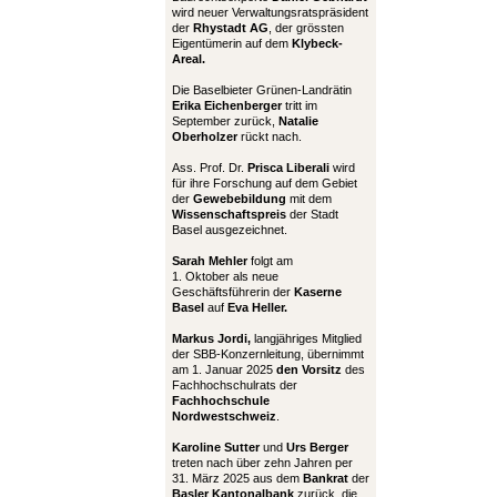
wird neuer Verwaltungsratspräsident
der
Rhystadt AG
, der grössten
Eigentümerin auf dem
Klybeck-
Areal.
Die Baselbieter Grünen-Landrätin
Erika Eichenberger
tritt im
September zurück,
Natalie
Oberholzer
rückt nach.
Ass. Prof. Dr.
Prisca Liberali
wird
für ihre Forschung auf dem Gebiet
der
Gewebebildung
mit dem
Wissenschaftspreis
der Stadt
Basel ausgezeichnet.
Sarah Mehler
folgt am
1. Oktober als neue
Geschäftsführerin der
Kaserne
Basel
auf
Eva Heller.
Markus Jordi,
langjähriges Mitglied
der SBB-Konzernleitung, übernimmt
am 1. Januar 2025
den Vorsitz
des
Fachhochschulrats der
Fachhochschule
Nordwestschweiz
.
Karoline Sutter
und
Urs Berger
treten nach über zehn Jahren per
31. März 2025 aus dem
Bankrat
der
Basler Kantonalbank
zurück, die