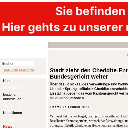
Stadt zieht den Cheddite-En
RSS Feeds abonnieren
Bundesgericht weiter
Home
Über das Schicksal des Verwaltungs- und Woh
Newsletter
Liestaler Sprengstofffabrik Cheddite entscheide
Liestal hat gegen das vom Kantonsgericht ver
bestellen
in Lausanne erhoben.
abbestellen
Werbung
Liestal
, 17. Februar 2023
Konditionen
Vermutet hat man es längst, doch jetzt ist es offiziell. Die
Channels
Baselbieter Kantonsgerichts, wonach das Verwaltungs- 
Sprengstofffabrik Cheddite im Heidenloch als schützenswe
News