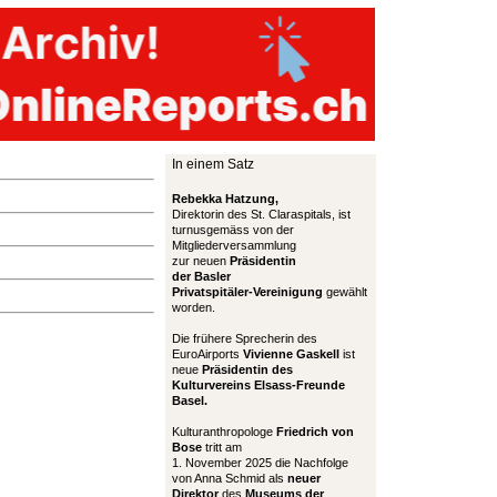
In einem Satz
Rebekka Hatzung,
Direktorin des St. Claraspitals, ist
turnusgemäss von der
Mitgliederversammlung
zur neuen
Präsidentin
der Basler
Privatspitäler-Vereinigung
gewählt
worden.
Die frühere Sprecherin des
EuroAirports
Vivienne Gaskell
ist
neue
Präsidentin des
Kulturvereins Elsass-Freunde
Basel.
Kulturanthropologe
Friedrich von
Bose
tritt am
1. November 2025 die Nachfolge
von Anna Schmid als
neuer
Direktor
des
Museums der