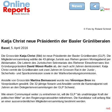
© Foto by Roland Schmid
Katja Christ neue Präsidentin der Basler Grünliberalen
Basel
, 5. April 2016
Die Grossrätin
Katja Christ
(Bild) ist neue Präsidentin der Basler Grünliberalen (GLP). Die
Mitgliederversammlung wählte die 43-jährige Juristin aus Riehen gestern Montagabend per
Akklamation. Die Leiterin des Juristischen Sekretariats des Riehener Einwohnerrates löst
Gründungspräsident
David Wüest-Rudin
ab, der nach acht Jahren demissioniert. Katja
Christ vertritt die Grünliberalen seit zwei Jahren im Grossen Rat in der Justiz-,
Sicherheits- und Sportkommission sowie in der Wahlvorbereitungskommission.
Anstelle von Grossrätin
Martina Bernasconi
wurde neu
Véronique Bron
ins
Vizepräsidium gewählt. Die 32-jährige Notarin und Anwältin vertritt die Kantonalpartei seit
Jahren an den Delegiertenversammlungen der GLP Schweiz.
Wie einem Communiqué weiter zu entnehmen ist, will die GLP "als unabhängige Kraft der
politischen Mitte" an den Regierungsratswahlen teilnehmen. Die Kandidatur soll anfang Mai
an einer ausserordentlichen Mitgliederversammlung bestimmt werden.
red.