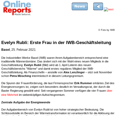
© Foto by IWB
Evelyn Rubli: Erste Frau in der IWB-Geschäftsleitung
Basel
, 25. Februar 2021
Die Industriellen Werke Basel (IWB) waren ihrem Aufgabenbereich entsprechend eine
traditionelle Männerdomäne. Das ändert sich mit der Wahl eines neuen Mitglieds in die
Geschäftsleitung:
Evelyn Rubli
(Bild) wird ab 1. April Leiterin des neuen
Geschäftsbereichs "Wärme" und damit erstes reguläres Mitglied der IWB-
Geschäftsleitung. Als Finanzchefin – anstelle von
Alex Lenzlinger
– sitzt seit November
schon
Petra Mösching
interimistisch in diesem Leitungsgremium.
Die Spuren der Frauenförderung, die laut Firmensprecher
Erik Rummer
erklärtes Ziel des
Energieversorgers ist, zeigen sich besonders deutlich im Verwaltungsrat, der durch die
Basler Regierung gewählt wird: Seit vergangenen Sommer verfügen die vier Frauen
über
eine Mehrheit
im siebenköpfigen Aufsichtsgremium.
Zentrale Aufgabe der Energiewende
Der Aufgabenbereich von Evelyn Rubli ist von hoher strategischer Bedeutung. Die
Schlüsselstelle im Bereich der Wärmetransformation ist verantwortlich für die Ablösung der