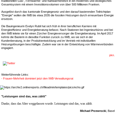
traditionellen Gas-, Fernwärme- und Nahwärmenetze in ein modernes und ökologisches
Gesamtsystem mit einem Investitionsvolumen von über 500 Millionen Franken.
Ausgelöst durch das kantonale Energiegesetz und den darauf basierenden Teilrichtplan
"Energie" wollen die IWB bis etwa 2035 die fossilen Heizungen durch erneuerbare Energie
ersetzen.
Die Bauingenieurin Evelyn Rubli hat sich früh in ihrer beruflichen Karriere mit
Energieeffizienz und Energieberatung befasst. Nach Stationen bei Ingenieurbüros und bei
den IWB leitete sie für einen Zürcher Energieversorger die Energieberatung. Im April 2017
kehrte die Baslerin in dieselbe Funktion zurück zu IWB, wo sie sich in der
Kundenberatung, in der Produktentwicklung und im Vertrieb mit individuellen
Heizungslösungen beschäftigte. Zudem war sie in der Entwicklung von Wärmeverbünden
engagiert.
pkn.
Weiterführende Links:
- Frauen-Mehrheit dominiert jetzt den IWB-Verwaltungsrat
"Leistungen sind das, was zählt"
Danke, dass das Alter weggelassen wurde. Leistungen sind das, was zählt.
Michael Przewrocki
, Basel