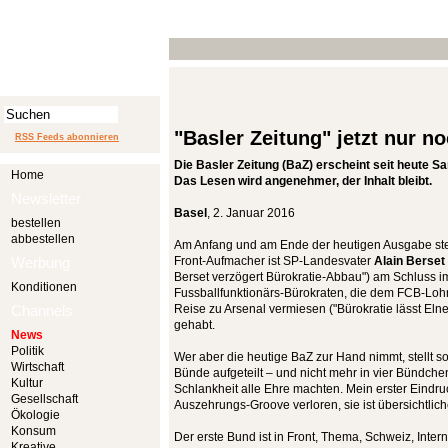
"Basler Zeitung" jetzt nur n
RSS Feeds abonnieren
Die Basler Zeitung (BaZ) erscheint seit heute Sa
Home
Das Lesen wird angenehmer, der Inhalt bleibt.
Newsletter
Basel
, 2. Januar 2016
bestellen
abbestellen
Am Anfang und am Ende der heutigen Ausgabe steh
Werbung
Front-Aufmacher ist SP-Landesvater
Alain Berset
Berset verzögert Bürokratie-Abbau") am Schluss im 
Konditionen
Fussballfunktionärs-Bürokraten, die dem FCB-L
Channels
Reise zu Arsenal vermiesen ("Bürokratie lässt Elnen
gehabt.
News
Politik
Wer aber die heutige BaZ zur Hand nimmt, stellt sofo
Wirtschaft
Bünde aufgeteilt – und nicht mehr in vier Bündch
Kultur
Schlankheit alle Ehre machten. Mein erster Eindru
Gesellschaft
Auszehrungs-Groove verloren, sie ist übersichtlic
Ökologie
Konsum
Der erste Bund ist in Front, Thema, Schweiz, Interna
Kreative