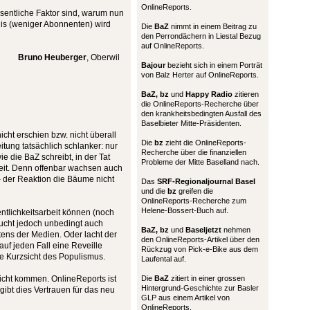
OnlineReports.
sentliche Faktor sind, warum nun
nis (weniger Abonnenten) wird
Die
BaZ
nimmt in einem Beitrag zu
den Perrondächern in Liestal Bezug
auf OnlineReports.
Bruno Heuberger
, Oberwil
Bajour
bezieht sich in einem Porträt
von Balz Herter auf OnlineReports.
BaZ, bz
und
Happy Radio
zitieren
die OnlineReports-Recherche über
den krankheitsbedingten Ausfall des
Baselbieter Mitte-Präsidenten.
ht erschien bzw. nicht überall
Die
bz
zieht die OnlineReports-
eitung tatsächlich schlanker: nur
Recherche über die finanziellen
e die BaZ schreibt, in der Tat
Probleme der Mitte Baselland nach.
heit. Denn offenbar wachsen auch
 der Reaktion die Bäume nicht
Das
SRF-Regionaljournal Basel
und die
bz
greifen die
OnlineReports-Recherche zum
Helene-Bossert-Buch auf.
entlichkeitsarbeit können (noch
raucht jedoch unbedingt auch
BaZ, bz
und
Baseljetzt
nehmen
tens der Medien. Oder lacht der
den OnlineReports-Artikel über den
auf jeden Fall eine Reveille
Rückzug von Pick-e-Bike aus dem
e Kurzsicht des Populismus.
Laufental auf.
nicht kommen. OnlineReports ist
Die
BaZ
zitiert in einer grossen
Hintergrund-Geschichte zur Basler
gibt dies Vertrauen für das neu
GLP aus einem Artikel von
OnlineReports.