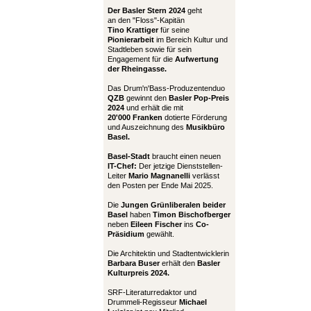
Der Basler Stern 2024
geht
an den "Floss"-Kapitän
Tino Krattiger
für seine
Pionierarbeit
im Bereich Kultur und
Stadtleben sowie für sein
Engagement für die
Aufwertung
der Rheingasse.
Das Drum'n'Bass-Produzentenduo
QZB
gewinnt den
Basler Pop-Preis
2024
und erhält die mit
20'000 Franken
dotierte Förderung
und Auszeichnung des
Musikbüro
Basel.
Basel-Stadt
braucht einen neuen
IT-Chef:
Der jetzige Dienststellen-
Leiter
Mario Magnanelli
verlässt
den Posten per Ende Mai 2025.
Die
Jungen Grünliberalen beider
Basel
haben
Timon Bischofberger
neben
Eileen Fischer
ins
Co-
Präsidium
gewählt.
Die Architektin und Stadtentwicklerin
Barbara Buser
erhält den
Basler
Kulturpreis 2024.
SRF-Literaturredaktor und
Drummeli-Regisseur
Michael