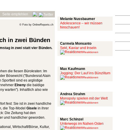
Mit links
Seite empfehlen
Melanie Nussbaumer
Adolescence – wir müssen
© Foto by OnlineReports.ch
hinschauen!
Achtung: Satire!
och in zwei Bünden
Carmela Monsanto
mstag in zwei statt vier Bünden.
Sekt, Kaviar und Inseln
Reaktionen
Aus meiner Bubble
Max Kaufmann
en die fiesen Bürokraten: Im
Jogging: Der Lauf ins Bünzlitum
der Bösewicht ("Bundesrat Alain
Reaktionen
Sportteil sind es arglistige
ohnnehmer
Elneny
die baldige
Alles mit scharf
y warten"). Inhaltlich also wie
Andrea Strahm
Monopoly spielen mit der Welt
Reaktionen
rt fest: Sie ist in zwei handliche
en, die Top-Model
Gisele
in ihrer
Schinzel Pommes
ck: Die Zeitung hat den
her und handlicher geworden.
Marc Schinzel
Unterwegs im Nahen Osten
tional, Wirtschaft/Börse, Kultur,
Reaktionen