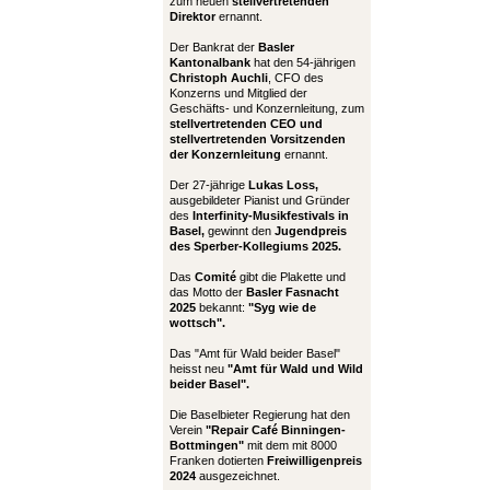
zum neuen
stellvertretenden
Direktor
ernannt.
Der Bankrat der
Basler
Kantonalbank
hat den 54-jährigen
Christoph Auchli
, CFO des
Konzerns und Mitglied der
Geschäfts- und Konzernleitung, zum
stellvertretenden CEO und
stellvertretenden Vorsitzenden
der Konzernleitung
ernannt.
Der 27-jährige
Lukas Loss,
ausgebildeter Pianist und Gründer
des
Interfinity-Musikfestivals in
Basel,
gewinnt den
Jugendpreis
des Sperber-Kollegiums 2025.
Das
Comité
gibt die Plakette und
das Motto der
Basler Fasnacht
2025
bekannt:
"Syg wie de
wottsch".
Das "Amt für Wald beider Basel"
heisst neu
"Amt für Wald und Wild
beider Basel".
Die Baselbieter Regierung hat den
Verein
"Repair Café Binningen-
Bottmingen"
mit dem mit 8000
Franken dotierten
Freiwilligenpreis
2024
ausgezeichnet.