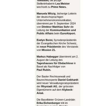
Telebasel;
die jetzige
Stelleninhaberin
Lea Meister
wechselt zu
Prime News.
Manuela Witzig
, bisherige Leiterin
der deutschsprachigen
Unternehmenskommunikation,
übernimmt per 9. September 2024
von
Direktor Matthias Suhr
die
Leitung der
Kommunikation und
Public Affairs
beim
EuroAirport.
Evelyn Borer,
Synodenpräsidentin
der Evangelischen Kirche Schweiz,
ist
neue Präsidentin
des Vorstands
von
Mission 21.
Markus Habegger
übernimmt am 2.
August die Leitung des
Tageshauses für Obdachlose
in
Basel als Nachfolger von
Paul Rubin.
Der Basler Rechtsanwalt und
Baurechtsexperte
Daniel Gebhardt
wird neuer Verwaltungsratspräsident
der
Rhystadt AG
, der grössten
Eigentümerin auf dem
Klybeck-
Areal.
Die Baselbieter Grünen-Landrätin
Erika Eichenberger
tritt im