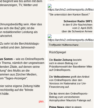
nd beginnt wie bis anhin mit dem
 Todesanzeigen, TV, Wetter und
"Sie unterstützt den Kanton Basel."
Schweizer Radio SRF1
hnungsbedürftig sein. Aber das
in den 6 Uhr-Nachrichten
s sich die BaZ gibt, ist die
vom 2. April 2025
über die Schweizer Armee
redaktioneller Leistung als
ahrzehnt.
 Zu sehr ist die Berchtoldstags-
Treffpunkt Hülftenschanz.
 selbst und den Jahresend-
RückSpiegel
kus Somm
– wie es OnlineReports
Die
Basler Zeitung
bezieht
en Thema, nämlich der ungewissen
sich in einem Beitrag zur
enden Zitate, auf denen seine
Präsidiumswahl der Baselbieter Mitte
auf OnlineReports.
ung" des Multis an die
stammen aus Zürcher Medien,
Die
Volksstimme
greift den Artikel
dem "Tages-Anzeiger".
von OnlineReports über den
Vorstoss im Nationalrat zur Uni-
er seine eigene Zeitung hätte
Finanzierung auf.
rechtzeitig auf die "blinde
 hätte.
Die
bz
nimmt den OnlineReports-
Beitrag zum verstorbenen
Astrophysiker Maurizio Falanga auf.
pkn.
Prime News
zitiert in einem