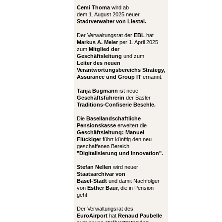
Cemi Thoma
wird ab
dem 1. August 2025 neuer
Stadtverwalter von Liestal.
Der Verwaltungsrat der
EBL
hat
Markus A. Meier
per 1. April 2025
zum
Mitglied der
Geschäftsleitung
und zum
Leiter
des neuen
Verantwortungsbereichs Strategy,
Assurance und Group IT
ernannt.
Tanja Bugmann
ist neue
Geschäftsführerin
der Basler
Traditions-Confiserie Beschle.
Die
Basellandschaftliche
Pensionskasse
erweitert die
Geschäftsleitung:
Manuel
Flückiger
führt künftig den neu
geschaffenen Bereich
"Digitalisierung und Innovation".
Stefan Nellen
wird neuer
Staatsarchivar von
Basel-Stadt
und damit Nachfolger
von
Esther Baur,
die in Pension
geht.
Der Verwaltungsrat des
EuroAirport
hat
Renaud Paubelle