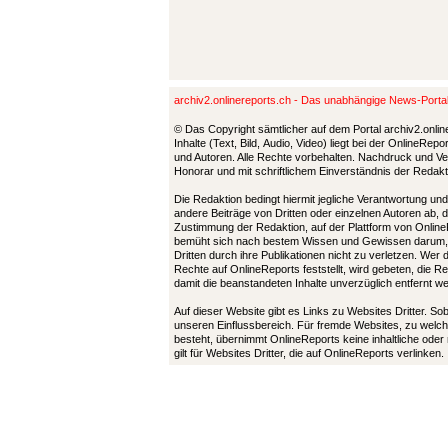
archiv2.onlinereports.ch - Das unabhängige News-Port
© Das Copyright sämtlicher auf dem Portal archiv2.onlin
Inhalte (Text, Bild, Audio, Video) liegt bei der OnlineRe
und Autoren. Alle Rechte vorbehalten. Nachdruck und Ver
Honorar und mit schriftlichem Einverständnis der Redak
Die Redaktion bedingt hiermit jegliche Verantwortung u
andere Beiträge von Dritten oder einzelnen Autoren ab, 
Zustimmung der Redaktion, auf der Plattform von Online
bemüht sich nach bestem Wissen und Gewissen darum,
Dritten durch ihre Publikationen nicht zu verletzen. Wer
Rechte auf OnlineReports feststellt, wird gebeten, die 
damit die beanstandeten Inhalte unverzüglich entfernt 
Auf dieser Website gibt es Links zu Websites Dritter. So
unseren Einflussbereich. Für fremde Websites, zu welch
besteht, übernimmt OnlineReports keine inhaltliche oder
gilt für Websites Dritter, die auf OnlineReports verlinken.