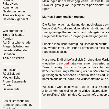
Meinungen und "Letzte" gegliedert. Der zweite Bu
Faits divers
Lokalteil, gefolgt von Tagestipps, "Spezialseite",
Kommentar
Sport.
Gast-Kommentar
Theater-Besprechung
Markus Somm endlich regional
Gelesen & gedacht
Services
Die Reihenfolge mag da und dort noch etwas gewö
"neue Kleid" (so die redaktionelle Ankündigung), da
Weiterempfehlen
zwangsläufige Konsequenz des Umfang-Abbaus an 
Tipps für Stories
Folge des Inseraten-Rückgangs im vergangenen J
Parolen
Auf Smartphone laden
Für eine inhaltliche Würdigung ist es noch zu früh.
Fragen & Antworten
BaZ wegen ihrer Zwei-Bund-Formatierung mit sich
Leserbrief-Regeln
Parties beschäftigt.
Donation
T-Shirt bestellen
Nur eines: Endlich befasst sich Chefredaktor
Mar
About us
wiederholt
gefordert
hatte – mit einem baslerisch
Zukunft des Agrokonzerns Syngenta. Die entscheid
Impressum
8'855 Zeichen lange Warnung vor der "Verscherbel
RückSpiegel
gefrässigen chinesischen Kommunisten basiert, 
Medien-Echo
nämlich aus der "Finanz und Wirtschaft" und aus 
Promi-Statements
Charta
Wie schön wäre es gewesen, wenn der BaZ-Chef hi
Datenschutz
zitieren können, weil er seine Wirtschaftsredaktion 
Dossier
Verzweiflung" (Somm) des Konzernchefs angespitzt
Basler Brasserie 08
Bundeshaus-Arena 07
"Auf Berg"