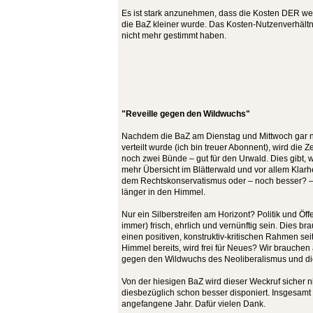
Es ist stark anzunehmen, dass die Kosten DER we
die BaZ kleiner wurde. Das Kosten-Nutzenverhält
nicht mehr gestimmt haben.
"Reveille gegen den Wildwuchs"
Nachdem die BaZ am Dienstag und Mittwoch gar nic
verteilt wurde (ich bin treuer Abonnent), wird die Z
noch zwei Bünde – gut für den Urwald. Dies gibt, wi
mehr Übersicht im Blätterwald und vor allem Klar
dem Rechtskonservatismus oder – noch besser? –
länger in den Himmel.
Nur ein Silberstreifen am Horizont? Politik und Öff
immer) frisch, ehrlich und vernünftig sein. Dies b
einen positiven, konstruktiv-kritischen Rahmen sei
Himmel bereits, wird frei für Neues? Wir brauchen 
gegen den Wildwuchs des Neoliberalismus und di
Von der hiesigen BaZ wird dieser Weckruf sicher 
diesbezüglich schon besser disponiert. Insgesamt 
angefangene Jahr. Dafür vielen Dank.