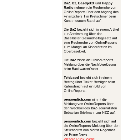
BaZ, bz,
Baseljetzt
und
Happy
Radio
nehmen die Recherche von
OnlineReports über den Abgang des
Finanzchefs Tim Kretschmer beim
Kunstmuseum Basel auf.
Die
BaZ
bezieht sich in einem Artikel
zur Abstimmung über das
Baselbieter Gesundheitsgesetz auf
eine Recherche von OnlineReports
zum Mangel an Kinderärzten im
Oberbaselbiet.
Die
BaZ
zitiert die OnlineReports-
Meldung über die Nachfolgelösung
beim BackwarenOutlet.
Telebasel
bezieht sich in einem
Beitrag über Ticket-Betrüger beim
Källerstraich auf ein Bild von
OnlineReports.
persoenlich.com
nimmt die
Meldung von OnlineReports über
den Wechsel des BaZ-Journalisten
Sebastian Briellmann zur NZZ auf.
persoenlich.com
bezieht sich auf
die OnlineReports-Meldung über den
Stellenantritt von Martin Regenass
bei Prime News.
Weitere RückSpiegel