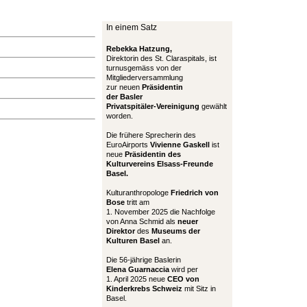
In einem Satz
Rebekka Hatzung,
Direktorin des St. Claraspitals, ist
turnusgemäss von der
Mitgliederversammlung
zur neuen
Präsidentin
der Basler
Privatspitäler-Vereinigung
gewählt
worden.
Die frühere Sprecherin des
EuroAirports
Vivienne Gaskell
ist
neue
Präsidentin des
Kulturvereins Elsass-Freunde
Basel.
Kulturanthropologe
Friedrich von
Bose
tritt am
1. November 2025 die Nachfolge
von Anna Schmid als
neuer
Direktor
des
Museums der
Kulturen Basel
an.
Die 56-jährige Baslerin
Elena Guarnaccia
wird per
1. April 2025 neue
CEO von
Kinderkrebs Schweiz
mit Sitz in
Basel.