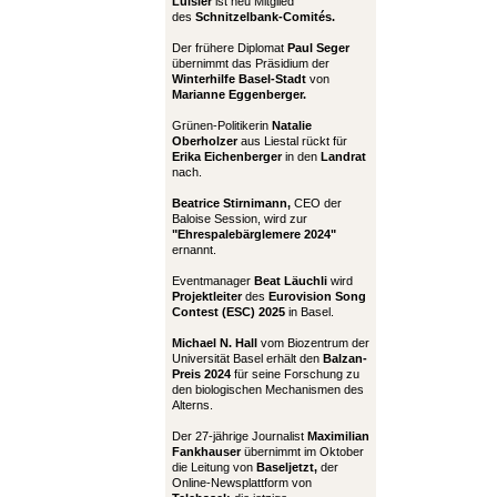
Luisier
ist neu Mitglied
des
Schnitzelbank-Comités.
Der frühere Diplomat
Paul Seger
übernimmt das Präsidium der
Winterhilfe Basel-Stadt
von
Marianne Eggenberger.
Grünen-Politikerin
Natalie
Oberholzer
aus Liestal rückt für
Erika Eichenberger
in den
Landrat
nach.
Beatrice Stirnimann,
CEO der
Baloise Session, wird zur
"Ehrespalebärglemere 2024"
ernannt.
Eventmanager
Beat Läuchli
wird
Projektleiter
des
Eurovision Song
Contest (ESC) 2025
in Basel.
Michael N. Hall
vom Biozentrum der
Universität Basel erhält den
Balzan-
Preis 2024
für seine Forschung zu
den biologischen Mechanismen des
Alterns.
Der 27-jährige Journalist
Maximilian
Fankhauser
übernimmt im Oktober
die Leitung von
Baseljetzt,
der
Online-Newsplattform von