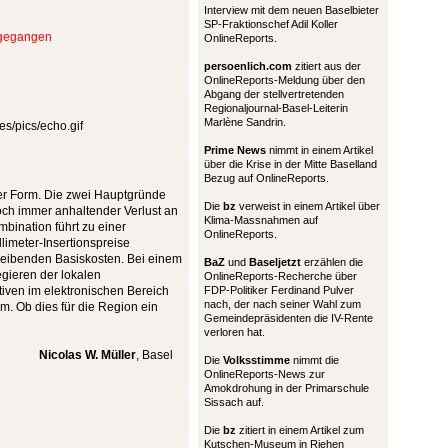
Interview mit dem neuen Baselbieter
SP-Fraktionschef Adil Koller
fgegangen
OnlineReports.
persoenlich.com
zitiert aus der
OnlineReports-Meldung über den
Abgang der stellvertretenden
Regionaljournal-Basel-Leiterin
Marlène Sandrin.
Prime News
nimmt in einem Artikel
über die Krise in der Mitte Baselland
Bezug auf OnlineReports.
eller Form. Die zwei Hauptgründe
Die
bz
verweist in einem Artikel über
ch immer anhaltender Verlust an
Klima-Massnahmen auf
bination führt zu einer
OnlineReports.
imeter-Insertionspreise
hbleibenden Basiskosten. Bei einem
BaZ
und
Baseljetzt
erzählen die
gieren der lokalen
OnlineReports-Recherche über
iven im elektronischen Bereich
FDP-Politiker Ferdinand Pulver
nach, der nach seiner Wahl zum
. Ob dies für die Region ein
Gemeindepräsidenten die IV-Rente
verloren hat.
Nicolas W. Müller
, Basel
Die
Volksstimme
nimmt die
OnlineReports-News zur
Amokdrohung in der Primarschule
Sissach auf.
Die
bz
zitiert in einem Artikel zum
Kutschen-Museum in Riehen