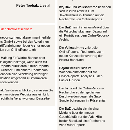
Peter Toebak
, Liestal
bz,
BaZ
und
Volksstimme
beziehen
sich in ihren Artikeln zum
Jakobushaus in Thürnen auf die
Recherche von OnlineReports.
Die
BaZ
nimmt in einem Artikel über
al der Nordwestschweiz
die Wirtschaftskammer Bezug auf
ein Porträt aus dem OnlineReports-
ereports.ch enthaltenen multimedialer
Archiv.
ports GmbH sowie bei den Autorinnen
öffentlichungen jeder Art nur gegen
Die
Volksstimme
zitiert die
tion von OnlineReports.ch.
OnlineReports-Recherche zum
neuen Konzessionsvertrag der
nd Haftung für Werbe-Banner oder
Elektra Baselland.
die eigene Beiträge, wenn auch mit
Reports publizieren. OnlineReports
Bajour
bezieht sich im
 Urheber- und andere Rechte von
Wochenkommentar auf die
 dennoch eine Verletzung derartiger
OnlineReports-Analyse zu den
Redaktion umgehend zu informieren,
Basler Grünen.
werden können.
Die
bz
zitiert die OnlineReports-
bald Sie diese anklicken, verlassen Sie
Recherche zu den geplanten
en von dieser Website aus ein Link
Beschwerden gegen die Salz-
 rechtliche Verantwortung. Dasselbe
Sondierbohrungen im Röserental.
Die
BaZ
bezieht sich in einer
Meldung über den neuen
Geschäftsführer der Aids-Hilfe
beider Basel auf eine Recherche
von OnlineReports.