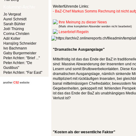
Kolumne-Archiv
Weiterführende Links:
- BaZ-Chef Markus Somms Rechnung ist nicht au
Jo Vergeat
Aurel Schmidt
Ihre Meinung zu dieser News
Sarah Bühler
(Mails ohne kompletten Absender werden nicht bearbeitet)
Joël Thüring
Leserbrief-Regeln
Corina Christen
Adil Koller
Hansjörg Schneider
Ivo Bachmann
"Dramatische Ausgangslage"
Gaby Burgermeister
Peter Achten: "Brief ..."
Mittelfristig ist das das Ende der BaZ in tradition
Peter Achten: "De
sind: Massive Abwanderung der Inserenten und no
Gustibus"
Lesern und somit Bruttowerbekontakten. Diese Kom
Peter Achten: "Far East"
dramatischen Ausgangslage, nämlich sinkende Mill
multipliziert mit rückläufigen Inseraten, bei gleic
another
CS2
website
banal mittelmässigen Chefredaktor, bewusstem Ne
Gegebenheiten, gekoppelt mit fehlenden Perspekt
ist das das Ende der BaZ als unabhängiges Medium
Verlust ist?
"Kosten als der wesentliche Faktor"