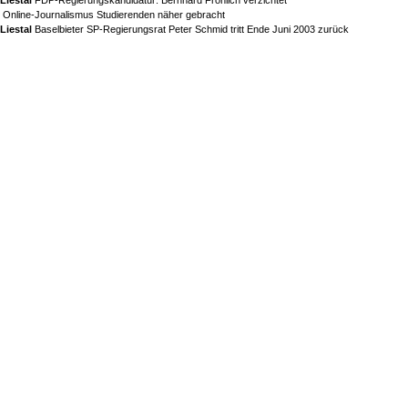
Liestal
FDP-Regierungskandidatur: Bernhard Fröhlich verzichtet
Online-Journalismus Studierenden näher gebracht
Liestal
Baselbieter SP-Regierungsrat Peter Schmid tritt Ende Juni 2003 zurück