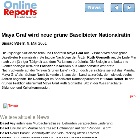
Maya Graf wird neue grüne Baselbieter Nationalrätin
Sissach/Bern
, 9. Mai 2001
Die 39jährige Sozialarbeiterin und Landrätin
Maya Graf
aus Sissach wird neue grüne
Baselbieter Nationalrätin. Sie tritt die Nachfolge der Ärztin
Ruth Gonseth
an, die Ende Mai
nach zehnjähriger Tätigkeit aus dem Parlament zurücktritt. Die Biologin und bekannte
Gentechnologie-Kritikerin
Florianne Koechlin
aus Münchenstein war erste
Nachrückende auf der "Freien Grünen Liste" (FGL), doch verzichtete sie auf das Mandat.
Maya Graf als nächste Nachrückende tritt aus dem Landrat zurück, dem sie seit sechs
Jahren angehört. Ihr Nachfolger im Baselbieter Kantonsparlament ist
Isaac Reber
. In der
grünen Fraktion übernimmt Maya Graf Ruth Gonseths Sitz in der Wissenschafts-,
Bildungs- und Kulturkommission.
pkn.
Weitere aktuelle News
Basel
Asylantenheim Murbacherstrasse: Behörden versprechen Linderung
Basel
Unruhe um Murbacherstrasse: Hoffnungen auf den "Runden Tisch"
Basel
Neuer Basler Bahnhofplatz und Velo-Parking offiziell eröffnet