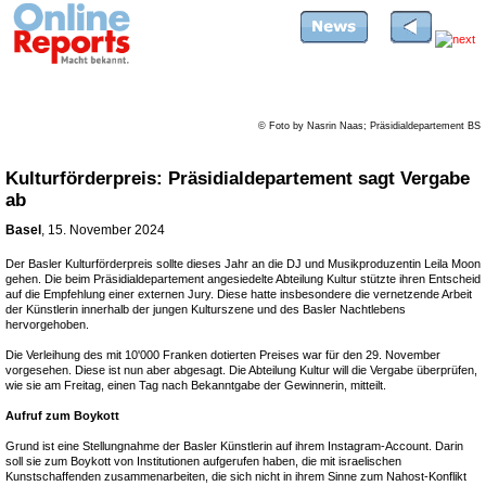
© Foto by Nasrin Naas; Präsidialdepartement BS
Kulturförderpreis: Präsidialdepartement sagt Vergabe
ab
Basel
, 15. November 2024
Der Basler Kulturförderpreis sollte dieses Jahr an die DJ und Musikproduzentin Leila Moon
gehen. Die beim Präsidialdepartement angesiedelte Abteilung Kultur stützte ihren Entscheid
auf die Empfehlung einer externen Jury. Diese hatte insbesondere die vernetzende Arbeit
der Künstlerin innerhalb der jungen Kulturszene und des Basler Nachtlebens
hervorgehoben.
Die Verleihung des mit 10'000 Franken dotierten Preises war für den 29. November
vorgesehen. Diese ist nun aber abgesagt. Die Abteilung Kultur will die Vergabe überprüfen,
wie sie am Freitag, einen Tag nach Bekanntgabe der Gewinnerin, mitteilt.
Aufruf zum Boykott
Grund ist eine Stellungnahme der Basler Künstlerin auf ihrem Instagram-Account. Darin
soll sie zum Boykott von Institutionen aufgerufen haben, die mit israelischen
Kunstschaffenden zusammenarbeiten, die sich nicht in ihrem Sinne zum Nahost-Konflikt