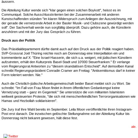
äussern.
Die Abteilung Kultur wende sich "klar gegen einen solchen Boykott", heisst es im
Communiqué. Solche Ausschlusskriterien bei der Zusammenarbeit mit anderen
Kunstschaffenden stünden "im klaren Widerspruch zum Anliegen der Auszeichnung, mit
der gerade die vernetzende Arbeit in der Basler Musik- und Clubszene gewürdigt werden
soll". Der Sachverhalt werde nun sorgfältig überprüft. Dazu gehöre auch, die Künstlerin
anzuhören und mit der Jury das Gespräch zu führen.
Druck aus der Politik
Das Präsidialdepartement dürfte damit auch auf den Druck aus der Politik reagiert haben.
SVP-Grossrat Joël Thüring reichte noch am Donnerstag eine Interpellation ein und
kommentierte auf X: "Eine Israel-Hasserin, die sich u.a. weigert, mit jüdischen Künstlern
aufzutreten, erhält den Kulturpreis Basel-Stadt und 10'000 Steuerfranken." Er verlange
vom Regierungsrat Antworten zu "diesem skandalösen Entscheid". Auf demselben Kanal
schreibt Regierungspräsident Conradin Cramer am Freitag: "Antisemitismus darf in keiner
Form toleriert werden. Nie."
Auch die Christlich-jüdische Arbeitsgemeinschaft beider Basel meldet sich zu Wort. Sie
schreibt: "Im Fall von Frau Moon findet in ihrem öffentlichen Gedankengut keine
Vernetzung statt – ganz im Gegenteil." Sie unterstütze die von militanten Islamisten
weltweit gesteuerten Proteste, "die sich mit menschenfeindlichen Terrororganisationen wie
Hamas und Hezbollah solidarisieren".
Die Jury traf ihre Wahl bereits im September. Leila Moon veröffentlichte ihren Instagram-
Post erst danach. Die inzwischen gelöschte Stellungnahme sei der Abteilung Kultur bis
Donnerstag nicht bekannt gewesen, hält diese fest.
ale.