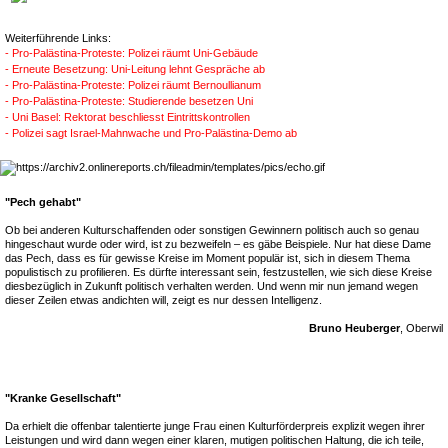
Weiterführende Links:
- Pro-Palästina-Proteste: Polizei räumt Uni-Gebäude
- Erneute Besetzung: Uni-Leitung lehnt Gespräche ab
- Pro-Palästina-Proteste: Polizei räumt Bernoullianum
- Pro-Palästina-Proteste: Studierende besetzen Uni
- Uni Basel: Rektorat beschliesst Eintrittskontrollen
- Polizei sagt Israel-Mahnwache und Pro-Palästina-Demo ab
"Pech gehabt"
Ob bei anderen Kulturschaffenden oder sonstigen Gewinnern politisch auch so genau
hingeschaut wurde oder wird, ist zu bezweifeln – es gäbe Beispiele. Nur hat diese Dame
das Pech, dass es für gewisse Kreise im Moment populär ist, sich in diesem Thema
populistisch zu profilieren. Es dürfte interessant sein, festzustellen, wie sich diese Kreise
diesbezüglich in Zukunft politisch verhalten werden. Und wenn mir nun jemand wegen
dieser Zeilen etwas andichten will, zeigt es nur dessen Intelligenz.
Bruno Heuberger
, Oberwil
"Kranke Gesellschaft"
Da erhielt die offenbar talentierte junge Frau einen Kulturförderpreis explizit wegen ihrer
Leistungen und wird dann wegen einer klaren, mutigen politischen Haltung, die ich teile,