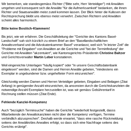
Wir bemerken, wie standesgemäss Richter ("Bitte sehr, Herr Verteidiger") mit Anwälten
umgehen und konsequent sich die Anwälte "für die Aufmerksamkeit" bedanken, die ihnen
Richter und Staatsanwältin meist zuteil kommen lassen. Der Blick hinter die Kulissen der
Rechtsprechung bleibt uns ebenso meist verwehrt. Zwischen Richtern und Anwälten
scheint alles harmonisch.
Bitte keine Bostitch-Klammern!
Bis jetzt, wie wir erfahren. Die Geschäftsleitung der "Gerichte des Kantons Basel-
Landschaft" sah sich kürzlich zu einem Brief an den "Basellandschaftlichen
Anwaltsverband und die Advokatenkammer Basel" veranlasst, weil sich "in letzter Zeit" die
"Probleme mit Eingaben" von Anwälten an die Gerichte und "bei der Terminfindung" der
Gerichte mit Anwälten "akzentuiert", wie Kantonsgerichts-Präsidentin
Christine Baltzer
und Gerichtsverwalter
Martin Leber
konstatieren.
Weil eingereichte Unterlagen "häufig kopiert" oder "in unsere Geschäftsdatenbank
eingelesen" werden, sind die Damen und Herren Anwälte gebeten, "mindestens ein
Exemplar in ungebundener bzw. ungehefteter Form einzureichen".
Gleichzeitig werden Damen und Herren Verteidiger gebeten, Eingaben und Beilagen (Zitat
Anfang) in genügender Anzahl einzureichen, da ansonsten durch die Gerichtskanzleien die
notwendige Anzahl Exemplare herzustellen ist, was wir gemäss Gebührentarif in
Rechnung stellen müssen (Zitat Ende).
Fehlende Kanzlei-Kompetenz
Auch "bezüglich Terminsuche" haben die Gerichte "wiederholt festgestellt, dasss
Mitarbeitende der Anwaltskanzleien nicht über die Kompetenz verfügen, Termine
verbindlich abzusprechen". Deshalb werde erwartet, "dass eine rasche Rückmeldung
seitens der Anwältin/des Anwaltes erfolgt, so dass sich eine Nachfrage seitens des
Gerichts erübrigt".