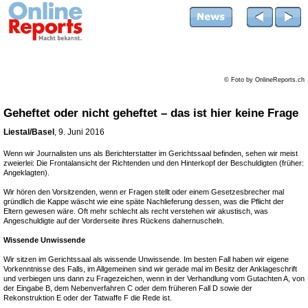
© Foto by OnlineReports.ch
Geheftet oder nicht geheftet – das ist hier keine Frage
Liestal/Basel
, 9. Juni 2016
Wenn wir Journalisten uns als Berichterstatter im Gerichtssaal befinden, sehen wir meist
zweierlei: Die Frontalansicht der Richtenden und den Hinterkopf der Beschuldigten (früher:
Angeklagten).
Wir hören den Vorsitzenden, wenn er Fragen stellt oder einem Gesetzesbrecher mal
gründlich die Kappe wäscht wie eine späte Nachlieferung dessen, was die Pflicht der
Eltern gewesen wäre. Oft mehr schlecht als recht verstehen wir akustisch, was
Angeschuldigte auf der Vorderseite ihres Rückens dahernuscheln.
Wissende Unwissende
Wir sitzen im Gerichtssaal als wissende Unwissende. Im besten Fall haben wir eigene
Vorkenntnisse des Falls, im Allgemeinen sind wir gerade mal im Besitz der Anklageschrift
und verbiegen uns dann zu Fragezeichen, wenn in der Verhandlung vom Gutachten A, von
der Eingabe B, dem Nebenverfahren C oder dem früheren Fall D sowie der
Rekonstruktion E oder der Tatwaffe F die Rede ist.