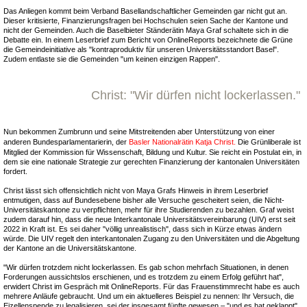
Das Anliegen kommt beim Verband Basellandschaftlicher Gemeinden gar nicht gut an.
Dieser kritisierte, Finanzierungsfragen bei Hochschulen seien Sache der Kantone und
nicht der Gemeinden. Auch die Baselbieter Ständerätin Maya Graf schaltete sich in die
Debatte ein. In einem Leserbrief zum Bericht von OnlineReports bezeichnete die Grüne
die Gemeindeinitiative als "kontraproduktiv für unseren Universitätsstandort Basel".
Zudem entlaste sie die Gemeinden "um keinen einzigen Rappen".
Christ: "Wir dürfen nicht lockerlassen."
Nun bekommen Zumbrunn und seine Mitstreitenden aber Unterstützung von einer
anderen Bundesparlamentarierin, der
Basler Nationalrätin Katja Christ.
Die Grünliberale ist
Mitglied der Kommission für Wissenschaft, Bildung und Kultur. Sie reicht ein Postulat ein, in
dem sie eine nationale Strategie zur gerechten Finanzierung der kantonalen Universitäten
fordert.
Christ lässt sich offensichtlich nicht von Maya Grafs Hinweis in ihrem Leserbrief
entmutigen, dass auf Bundesebene bisher alle Versuche gescheitert seien, die Nicht-
Universitätskantone zu verpflichten, mehr für ihre Studierenden zu bezahlen. Graf weist
zudem darauf hin, dass die neue Interkantonale Universitätsvereinbarung (UIV) erst seit
2022 in Kraft ist. Es sei daher "völlig unrealistisch", dass sich in Kürze etwas ändern
würde. Die UIV regelt den interkantonalen Zugang zu den Universitäten und die Abgeltung
der Kantone an die Universitätskantone.
"Wir dürfen trotzdem nicht lockerlassen. Es gab schon mehrfach Situationen, in denen
Forderungen aussichtslos erschienen, und es trotzdem zu einem Erfolg geführt hat",
erwidert Christ im Gespräch mit OnlineReports. Für das Frauenstimmrecht habe es auch
mehrere Anläufe gebraucht. Und um ein aktuelleres Beispiel zu nennen: Ihr Versuch, die
Eizellenspende zu legalisieren, sei der insgesamt fünfte gewesen – "und es hat geklappt".