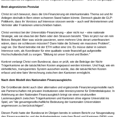
Breit abgestütztes Postulat
Christ ist sich bewusst, dass die Uni-Finanzierung ein interkantonales Thema sei und ihr
Anliegen deshalb in Bern einen schweren Stand haben könnte. Dennoch glaubt die GLP-
Politikerin, dass ihr Vorstoss auf Interesse stossen werde – auch weil Vertreterinnen und
Vertreter aller Fraktionen unterschrieben haben.
Christ vermisst bei der Universitäts-Finanzierung – aber nicht nur – eine nationale
Strategie, wie sie etwa bei der Bahn oder den Strassen besteht. "Dies ist jetzt nur ein rein
fiktives Beispiel: Aber was würde passieren, wenn mehrere Unis derart unterfinanziert
wären, dass sie schliessen müssten? Dann hätte die Schweiz ein massives Problem",
sagt sie. Der Bund betreibe mit der ETH selbst eine Uni. Es müsse daher in seinem
Interesse sein, als Koordinator für eine qualitativ sowie finanziell gut aufgestellte
Hochschullandschaft zu sorgen. "Bildung ist unser Grund und Boden."
Konkret verlangt Christ vom Bundesrat, dass er prüft, wie die Beiträge der Nicht-
Trägerkantone an die tatsächlichen Kosten angepasst werden könnten. Und fragt, wie ein
einheitliches, transparentes System aussehen würde, das die tatsächlichen Kosten
erfasst und eine faire Verrechnung zwischen den Kantonen ermöglicht.
Nach dem Modell des Nationalen Finanzausgleichs
Die Grünliberale denkt auch über alternative und ergänzende Finanzierungsmodelle nach
wie Partnerschaften mit privaten Institutionen oder Anreizsysteme für Drittmittelakquise. In
Anlehnung an den Nationalen Finanzausgleich bringt sie einen strukturellen
Lastenausgleich zwischen Trägerkantonen und Kantonen ohne eigene Universität ins
Spiel, um "die gesamtgesellschaftliche Bedeutung der kantonalen Universitäten
angemessen zu berücksichtigen".
Diesen Punkt hatte der Bundesrat im Übrigen bereits in seinem Bericht zur Neugestaltung
des Finanzausgleichs und der Aufgabenteilung zwischen Bund und Kantonen (NFA) vom