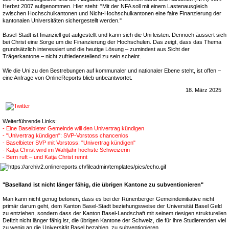
Herbst 2007 aufgenommen. Hier steht: "Mit der NFA soll mit einem Lastenausgleich
zwischen Hochschulkantonen und Nicht-Hochschulkantonen eine faire Finanzierung der
kantonalen Universitäten sichergestellt werden."
Basel-Stadt ist finanziell gut aufgestellt und kann sich die Uni leisten. Dennoch äussert sich
bei Christ eine Sorge um die Finanzierung der Hochschulen. Das zeigt, dass das Thema
grundsätzlich interessiert und die heutige Lösung – zumindest aus Sicht der
Trägerkantone – nicht zufriedenstellend zu sein scheint.
Wie die Uni zu den Bestrebungen auf kommunaler und nationaler Ebene steht, ist offen –
eine Anfrage von OnlineReports blieb unbeantwortet.
18. März 2025
Weiterführende Links:
- Eine Baselbieter Gemeinde will den Univertrag kündigen
- "Univertrag kündigen": SVP-Vorstoss chancenlos
- Baselbieter SVP mit Vorstoss: "Univertrag kündigen"
- Katja Christ wird im Wahljahr höchste Schweizerin
- Bern ruft – und Katja Christ rennt
"Baselland ist nicht länger fähig, die übrigen Kantone zu subventionieren"
Man kann nicht genug betonen, dass es bei der Rünenberger Gemeindeinitiative nicht
primär darum geht, dem Kanton Basel-Stadt beziehungsweise der Universität Basel Geld
zu entziehen, sondern dass der Kanton Basel-Landschaft mit seinem riesigen strukturellen
Defizit nicht länger fähig ist, die übrigen Kantone der Schweiz, die für ihre Studierenden viel
zu wenig an die Universität Basel bezahlen, zu subventionieren.