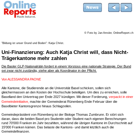
© Foto by Jan Amsler, OnlineReport.ch
"Bildung ist unser Grund und Boden": Katja Christ.
Uni-Finanzierung: Auch Katja Christ will, dass Nicht-
Trägerkantone mehr zahlen
Die Basler GLP-Nationalrätin fordert in einem Vorstoss eine nationale Strategie. Der Bund
sei zwar nicht zuständig, stehe aber als Koordinator in der Pflicht.
Von
ALESSANDRA PAONE
Alle Kantone, die Studierende an die Universität Basel schicken, sollen sich
gleichermassen an den Kosten der Hochschule beteiligen. Um dies zu erreichen, solle
Baselland den Univertrag per Ende 2027 kündigen. Mit dieser Forderung,
verpackt in einer
Gemeindeinitiative,
machte der Gemeinderat Rünenberg Ende Februar über die
Baselbieter Kantonsgrenze hinaus Schlagzeilen.
Gemeindepräsident von Rünenberg ist der Biologe Thomas Zumbrunn. Er stört sich
daran, dass die beiden Basel pro Studentin oder Student nach eigenen Berechnungen
rund 70'000 Franken im Jahr bezahlten, während die übrigen Kantone im Durchschnitt auf
15'000 Franken kämen. Das belaste die Kantons- und damit letztlich auch die
Gemeindefinanzen.