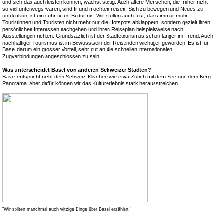
und sich das auch leisten können, wächst stetig. Auch ältere Menschen, die früher nicht
so viel unterwegs waren, sind fit und möchten reisen. Sich zu bewegen und Neues zu
entdecken, ist ein sehr tiefes Bedürfnis. Wir stellen auch fest, dass immer mehr
Touristinnen und Touristen nicht mehr nur die Hotspots abklappern, sondern gezielt ihren
persönlichen Interessen nachgehen und ihren Reiseplan beispielsweise nach
Ausstellungen richten. Grundsätzlich ist der Städtetourismus schon länger im Trend. Auch
nachhaltiger Tourismus ist im Bewusstsein der Reisenden wichtiger geworden. Es ist für
Basel darum ein grosser Vorteil, sehr gut an die schnellen internationalen
Zugverbindungen angeschlossen zu sein.
Was unterscheidet Basel von anderen Schweizer Städten?
Basel entspricht nicht dem Schweiz-Klischee wie etwa Zürich mit dem See und dem Berg-
Panorama. Aber dafür können wir das Kulturerlebnis stark herausstreichen.
"Wir sollten manchmal auch witzige Dinge über Basel erzählen."