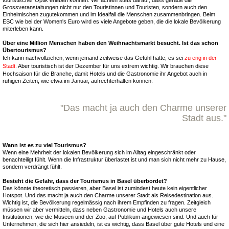
Grossveranstaltungen nicht nur den Touristinnen und Touristen, sondern auch den
Einheimischen zugutekommen und im Idealfall die Menschen zusammenbringen. Beim
ESC wie bei der Women's Euro wird es viele Angebote geben, die die lokale Bevölkerung
miterleben kann.
Über eine Million Menschen haben den Weihnachtsmarkt besucht. Ist das schon
Über­tou­ris­mus?
Ich kann nachvollziehen, wenn jemand zeitweise das Gefühl hatte, es sei
zu eng in der
Stadt.
Aber touristisch ist der Dezember für uns extrem wichtig. Wir brauchen diese
Hochsaison für die Branche, damit Hotels und die Gastronomie ihr Angebot auch in
ruhigen Zeiten, wie etwa im Januar, aufrechterhalten können.
"Das macht ja auch den Charme unserer
Stadt aus."
Wann ist es zu viel Tourismus?
Wenn eine Mehrheit der lokalen Bevölkerung sich im Alltag eingeschränkt oder
benachteiligt fühlt. Wenn die Infrastruktur überlastet ist und man sich nicht mehr zu Hause,
sondern verdrängt fühlt.
Besteht die Gefahr, dass der Tourismus in Basel überbordet?
Das könnte theoretisch passieren, aber Basel ist zumindest heute kein eigentlicher
Hotspot. Und das macht ja auch den Charme unserer Stadt als Reisedestination aus.
Wichtig ist, die Bevölkerung regelmässig nach ihrem Empfinden zu fragen. Zeitgleich
müssen wir aber vermitteln, dass neben Gastronomie und Hotels auch unsere
Institutionen, wie die Museen und der Zoo, auf Publikum angewiesen sind. Und auch für
Unternehmen, die sich hier ansiedeln, ist es wichtig, dass Basel über gute Hotels und eine