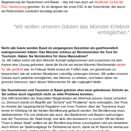
Begeisterung der Baslerinnen und Basler – das hat man auch am
deutlichen Ja bei der
ESC-Abstimmung
gesehen. Es ist übrigens der erste ESC in der Geschichte, der durch
ein Referendum zusätzlich bestätigt worden ist.
"Wir wollen unseren Gästen das Münster-Erlebnis
ermöglichen."
Nicht alle Gäste werden Basel im vergangenen Dezember als gastfreundlich
wahrgenommen haben: Das Münster schloss an Wochenenden die Tore für
Touristen. Haben Sie Verständnis für diese Massnahme?
Ja. Wir haben sofort mit dem Münster Kontakt aufgenommen und zusammen mit dem
Kanton eine Lösung gefunden, damit die Kirche am letzten Advents-Wochenende
wieder
für alle geöffnet
war. Im Februar findet erneut ein Treffen statt, um gemeinsam zu
besprechen, wie wir solchen Situationen zukünftig vorbeugen können. Wir wollen unseren
Gästen auch weiterhin ermöglichen, das Münster zu erleben, und haben daher ein
grosses Interesse, dass dieses Wahrzeichen für alle zugänglich bleibt.
Die Touristinnen und Touristen in Basel gehören eher einer gehobenen Schicht an.
Sie sollten doch eigentlich nicht so viele Probleme bereiten.
Das trifft hinsichtlich der finanziellen Möglichkeiten der Mehrheit unserer Gäste sicherlich
zu. Dennoch würde ich Begriffe wie "Schicht" und "Probleme" nicht verknüpfen. Der Preis
ist ohnehin der hauptsächliche Regulierer von Over-Tourism. Aber der Tourismus muss
immer im Einklang mit der lokalen Bevölkerung gedacht werden. Die Bevölkerung muss
dahinterstehen. Für uns bedeutet das auch, den Baslerinnen und Baslern aufzuzeigen,
was der Tourismus der Stadt bringt, und aktiv den Austausch zu suchen. Mit der Aktion
"Gast in deiner Stadt" wollten wir der Bevölkerung etwas zurückgeben und uns bedanken.
Auch führen wir Stadtrundgänge für Einheimische durch, damit sie ihr Basel für einmal aus
touristischer Optik erleben können. Wir achten stets darauf, dass gerade die