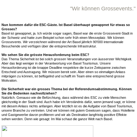
"Wir können Grossevents."
Nun kommen dafür die ESC-Gäste. Ist Basel überhaupt gewappnet für etwas so
Grosses?
Basel ist gewappnet, ja. Ich würde sogar sagen, Basel war die erste Grossevent-Stadt in
der Schweiz und hatte zum Beispiel schon sehr früh einen Messeplatz. Wir können
Grossevents. Wir verzeichnen während der Art Basel jährlich 90'000 internationale
Besuchende und verfügen über die entsprechende Infrastruktur.
Wo sehen Sie die grösste Herausforderung beim ESC?
Das Thema Sicherheit ist bei solch grossen Veranstaltungen von äusserster Wichtigkeit.
Aber das liegt weniger in der Verantwortung von Basel Tourismus. Unsere
Herausforderung ist die knappe Deadline respektive die kurze Zeitspanne zwischen
Entscheid und Austragung. Wir müssen bereit sein. Aber einen so einmaligen Anlass
mitprägen zu können, ist beflügelnd und schafft im Team eine entsprechend grosse
Motivation.
Die Sicherheit war ein grosses Thema bei der Referendumsabstimmung. Können
Sie die Bedenken nachvollziehen?
Natürlich. Genauso wie die Befürchtung, dass während des ESC zu viele Menschen
gleichzeitig in der Stadt sind. Auch habe ich Verständnis dafür, wenn jemand sagt, er könne
mit diesem Anlass nichts anfangen. Aber letztlich ist es die Aufgabe von Basel Tourismus,
unsere Branche zu vertreten. Und wir können mit gutem Gewissen sagen, dass Hotellerie
und Gastgewerbe davon profitieren und wir als Destination langfristig positive Effekte
sehen werden. Denn wie gesagt: Im Mai schaut die ganze Welt nach Basel.