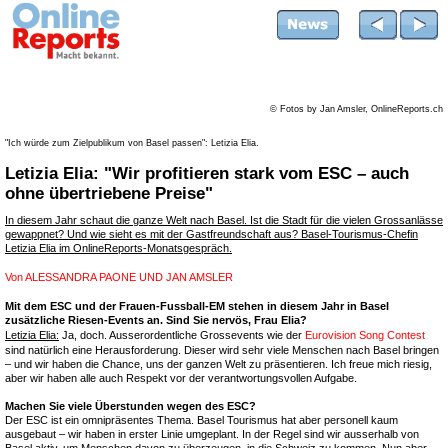
© Fotos by Jan Amsler, OnlineReports.ch
"Ich würde zum Zielpublikum von Basel passen": Letizia Elia.
Letizia Elia: "Wir profitieren stark vom ESC – auch
ohne übertriebene Preise"
In diesem Jahr schaut die ganze Welt nach Basel. Ist die Stadt für die vielen Grossanlässe
gewappnet? Und wie sieht es mit der Gastfreundschaft aus? Basel-Tourismus-Chefin
Letizia Elia im OnlineReports-Monatsgespräch.
Von
ALESSANDRA PAONE UND JAN AMSLER
Mit dem ESC und der Frauen-Fussball-EM stehen in diesem Jahr in Basel
zusätzliche Riesen-Events an. Sind Sie nervös, Frau Elia?
Letizia Elia:
Ja, doch. Ausserordentliche Grossevents wie der
Eurovision Song Contest
sind natürlich eine Herausforderung. Dieser wird sehr viele Menschen nach Basel bringen
– und wir haben die Chance, uns der ganzen Welt zu präsentieren. Ich freue mich riesig,
aber wir haben alle auch Respekt vor der verantwortungsvollen Aufgabe.
Machen Sie viele Überstunden wegen des ESC?
Der ESC ist ein omnipräsentes Thema. Basel Tourismus hat aber personell kaum
ausgebaut – wir haben in erster Linie umgeplant. In der Regel sind wir ausserhalb von