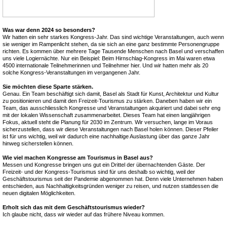
Was war denn 2024 so besonders?
Wir hatten ein sehr starkes Kongress-Jahr. Das sind wichtige Veranstaltungen, auch wenn
sie weniger im Rampenlicht stehen, da sie sich an eine ganz bestimmte Personengruppe
richten. Es kommen über mehrere Tage Tausende Menschen nach Basel und verschaffen
uns viele Logiernächte. Nur ein Beispiel: Beim Hirnschlag-Kongress im Mai waren etwa
4500 internationale Teilnehmerinnen und Teilnehmer hier. Und wir hatten mehr als 20
solche Kongress-Veranstaltungen im vergangenen Jahr.
Sie möchten diese Sparte stärken.
Genau. Ein Team beschäftigt sich damit, Basel als Stadt für Kunst, Architektur und Kultur
zu positionieren und damit den Freizeit-Tourismus zu stärken. Daneben haben wir ein
Team, das ausschliesslich Kongresse und Veranstaltungen akquiriert und dabei sehr eng
mit der lokalen Wissenschaft zusammenarbeitet. Dieses Team hat einen langjährigen
Fokus, aktuell steht die Planung für 2030 im Zentrum. Wir versuchen, lange im Voraus
sicherzustellen, dass wir diese Veranstaltungen nach Basel holen können. Dieser Pfeiler
ist für uns wichtig, weil wir dadurch eine nachhaltige Auslastung über das ganze Jahr
hinweg sicherstellen können.
Wie viel machen Kongresse am Tourismus in Basel aus?
Messen und Kongresse bringen uns gut ein Drittel der übernachtenden Gäste. Der
Freizeit- und der Kongress-Tourismus sind für uns deshalb so wichtig, weil der
Geschäftstourismus seit der Pandemie abgenommen hat. Denn viele Unternehmen haben
entschieden, aus Nachhaltigkeitsgründen weniger zu reisen, und nutzen stattdessen die
neuen digitalen Möglichkeiten.
Erholt sich das mit dem Geschäftstourismus wieder?
Ich glaube nicht, dass wir wieder auf das frühere Niveau kommen.