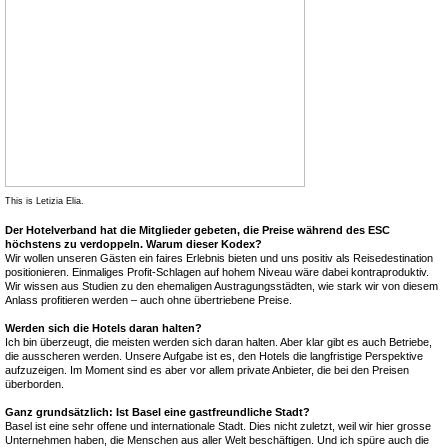
This is Letizia Elia.
Der Hotelverband hat die Mitglieder gebeten, die Preise während des ESC
höchstens zu verdoppeln. Warum dieser Kodex?
Wir wollen unseren Gästen ein faires Erlebnis bieten und uns positiv als Reisedestination
positionieren. Einmaliges Profit-Schlagen auf hohem Niveau wäre dabei kontraproduktiv.
Wir wissen aus Studien zu den ehemaligen Austragungsstädten, wie stark wir von diesem
Anlass profitieren werden – auch ohne übertriebene Preise.
Werden sich die Hotels daran halten?
Ich bin überzeugt, die meisten werden sich daran halten. Aber klar gibt es auch Betriebe,
die ausscheren werden. Unsere Aufgabe ist es, den Hotels die langfristige Perspektive
aufzuzeigen. Im Moment sind es aber vor allem private Anbieter, die bei den Preisen
überborden.
Ganz grundsätzlich: Ist Basel eine gastfreundliche Stadt?
Basel ist eine sehr offene und internationale Stadt. Dies nicht zuletzt, weil wir hier grosse
Unternehmen haben, die Menschen aus aller Welt beschäftigen. Und ich spüre auch die