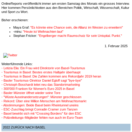
OnlineReports veröffentlicht immer am ersten Samstag des Monats ein grosses Interview.
Hier kommen Persönlichkeiten aus den Bereichen Politik, Wirtschaft, Wissenschaft, Kultur
und Sport zu Wort.
Bisher erschienen:
Maya Graf:
"Es könnte eine Chance sein, die Allianz im Westen zu erweitern"
-minu:
"Heute ist Weihnachten laut"
Stephan Fricker:
"Engelberger macht Raumschutz für sein Unispital. Punkt."
1. Februar 2025
Weiterführende Links:
- Letizia Elia: Ein Frau wird Direktorin von Basel-Tourismus
- Tourismus in Basel: Bestes erstes Halbjahr überhaupt
- Tourismus in Basel: Die Zahlen kommen ans Rekordjahr 2019 heran
- Basler Tourismus-Direktor Daniel Egloff sagt "bye-bye"
- Christoph Bosshardt leitet neu das Standortmarketing
- 300'000 Franken für Women's Euro 2025 in Basel
- Basler Münster öffnet wieder seine Tore
- "Wüste Auseinandersetzungen": Münster geschlossen
- Rekord: Über eine Million Menschen am Weihnachtsmarkt
- Abstimmungen: Beide Basel beim Rheintunnel uneins
- ESC-Zuschlag bringt Conradin Cramer zum Tanzen
- Basel bewirbt sich mit "Crossing Borders" für den ESC
- Polizeileitungs-Mitglieder fehlen nun auch im Euro-Team
2022 ZURÜCK NACH BASEL