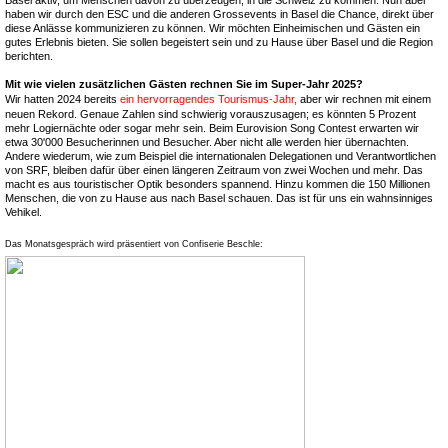
Basel aktiv, um Menschen davon zu überzeugen, in die Schweiz zu kommen. Nun aber
haben wir durch den ESC und die anderen Grossevents in Basel die Chance, direkt über
diese Anlässe kommunizieren zu können. Wir möchten Einheimischen und Gästen ein
gutes Erlebnis bieten. Sie sollen begeistert sein und zu Hause über Basel und die Region
berichten.
Mit wie vielen zusätzlichen Gästen rechnen Sie im Super-Jahr 2025?
Wir hatten 2024 bereits
ein hervorragendes Tourismus-Jahr,
aber wir rechnen mit einem
neuen Rekord. Genaue Zahlen sind schwierig vorauszusagen; es könnten 5 Prozent
mehr Logiernächte oder sogar mehr sein. Beim Eurovision Song Contest erwarten wir
etwa 30'000 Besucherinnen und Besucher. Aber nicht alle werden hier übernachten.
Andere wiederum, wie zum Beispiel die internationalen Delegationen und Verantwortlichen
von SRF, bleiben dafür über einen längeren Zeitraum von zwei Wochen und mehr. Das
macht es aus touristischer Optik besonders spannend. Hinzu kommen die 150 Millionen
Menschen, die von zu Hause aus nach Basel schauen. Das ist für uns ein wahnsinniges
Vehikel.
Das Monatsgespräch wird präsentiert von Confiserie Beschle: