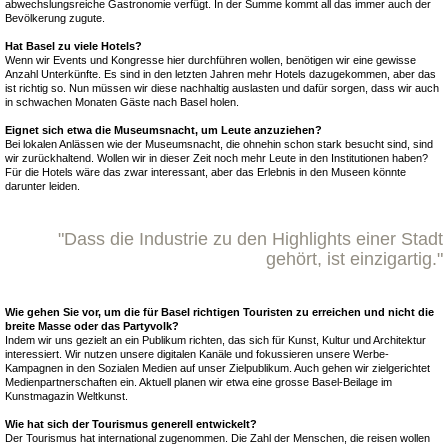
abwechslungsreiche Gastronomie verfügt. In der Summe kommt all das immer auch der
Bevölkerung zugute.
Hat Basel zu viele Hotels?
Wenn wir Events und Kongresse hier durchführen wollen, benötigen wir eine gewisse
Anzahl Unterkünfte. Es sind in den letzten Jahren mehr Hotels dazugekommen, aber das
ist richtig so. Nun müssen wir diese nachhaltig auslasten und dafür sorgen, dass wir auch
in schwachen Monaten Gäste nach Basel holen.
Eignet sich etwa die Museumsnacht, um Leute anzuziehen?
Bei lokalen Anlässen wie der Museumsnacht, die ohnehin schon stark besucht sind, sind
wir zurückhaltend. Wollen wir in dieser Zeit noch mehr Leute in den Institutionen haben?
Für die Hotels wäre das zwar interessant, aber das Erlebnis in den Museen könnte
darunter leiden.
"Dass die Industrie zu den Highlights einer Stadt
gehört, ist einzigartig."
Wie gehen Sie vor, um die für Basel richtigen Touristen zu erreichen und nicht die
breite Masse oder das Partyvolk?
Indem wir uns gezielt an ein Publikum richten, das sich für Kunst, Kultur und Architektur
interessiert. Wir nutzen unsere digitalen Kanäle und fokussieren unsere Werbe-
Kampagnen in den Sozialen Medien auf unser Zielpublikum. Auch gehen wir zielgerichtet
Medienpartnerschaften ein. Aktuell planen wir etwa eine grosse Basel-Beilage im
Kunstmagazin Weltkunst.
Wie hat sich der Tourismus generell entwickelt?
Der Tourismus hat international zugenommen. Die Zahl der Menschen, die reisen wollen