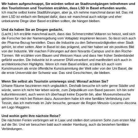
Wir haben aufgeschnappt, Sie würden selbst an Stadtrundgängen teilnehmen und
den Touristinnen und Touristen erzählen, dass LSD in Basel erfunden wurde.
Ich mache selbst keine Stadtführungen, aber ja, ich nehme manchmal daran teil. Das mit
dem LSD ist einfach ein Beispiel dafür, dass wir manchmal auch witzige und eher
unbekannte Dinge über Basel erzählen sollten, die hängen bleiben.
Und da haben Sie an Drogen gedacht.
(Lacht.) Ich erzähle manchmal auch, dass das Schmerzmittel Voltaren so heisst, weil sich
die Forscher bei der Namensgebung vom Voltaplatz inspirieren liessen. So lässt sich auch
der Pharma-Bezug herstellen. Dass die Industrie zu den Sehenswürdigkeiten einer Stadt
gehört, ist eher selten. Aber in Basel ist das prägend, und hier haben wir ein positives Bild
von der Industrie. Wir machen Führungen auf dem Novartis-Campus und in den Roche-
Türmen. Wir erzählen vom Blauen und Weissen Haus und dass hier früher Seidenbändel
gefärbt wurden. Die Industrie ist in unserer DNA verankert und manifestiert sich auch in
architektonischen Highlights. Wenn ich mein Basel erkläre, erzähle ich auch vom
Kunstmuseum als erste öffentliche Kunstsammlung der Welt oder von der Uni Basel, die
die erste Universität der Schweiz war. Das sind Geschichten, die bleiben.
Wenn Sie selbst als Touristin unterwegs sind: Worauf achten Sie?
Urbane Räume faszinieren mich unglaublich. Deshalb besuche ich sehr gerne Städte und
würde, wenn ich nicht hier leben würde, zum Zielpublikum von Basel passen. Ich bin sehr
kulturinteressiert, auch wenn ich überhaupt keine Expertin bin, aber Museumsbesuche
gehören für mich bei Reisen dazu. Ausserdem habe ich eine familiäre Verbindung zum
Tessin, das ich mehrmals im Jahr besuche, genauer die Region Minusio–Locarno–Ascona
am Lago Maggiore.
Und wohin geht Ihre nächste Reise?
Die nächsten Ferien verbringen wir in Laax und stellen dort unseren Sohn zum ersten Mal
auf die Ski. Und wir besuchen bald auch wieder Hamburg, auch da bestehen familiäre
Verbindungen.