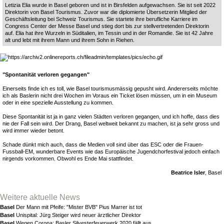
Letizia Elia wurde in Basel geboren und ist in Birsfelden aufgewachsen. Sie ist seit 2022
Direktorin von Basel Tourismus. Zuvor war die diplomierte Übersetzerin Mitglied der
Geschäftsleitung bei Schweiz Tourismus. Sie startete ihre berufliche Karriere im
Congress Center der Messe Basel und stieg dort bis zur stellvertretenden Direktorin
auf. Elia hat ihre Wurzeln in Süditalien, im Tessin und in der Romandie. Sie ist 42 Jahre
alt und lebt mit ihrem Mann und ihrem Sohn in Riehen.
"Spontanität verloren gegangen"
Einerseits finde ich es toll, wie Basel tourismusmässig gepusht wird. Andererseits möchte
ich als Baslerin nicht drei Wochen im Voraus ein Ticket lösen müssen, um in ein Museum
oder in eine spezielle Ausstellung zu kommen.
Diese Spontanität ist ja in ganz vielen Städten verloren gegangen, und ich hoffe, dass dies
nie der Fall sein wird. Der Drang, Basel weltweit bekannt zu machen, ist ja sehr gross und
wird immer wieder betont.
Schade dünkt mich auch, dass die Medien voll sind über das ESC oder die Frauen-
Fussball-EM, wunderbare Events wie das Europäische Jugendchorfestival jedoch einfach
nirgends vorkommen. Obwohl es Ende Mai stattfindet.
Beatrice Isler
, Basel
Weitere aktuelle News
Basel
Der Mann mit Pfeife: "Mister BVB" Pius Marrer ist tot
Basel
Unispital: Jürg Steiger wird neuer ärztlicher Direktor
Basel
Wegen Corona: Basler Silvesterfeuerwerk 2020 fällt aus