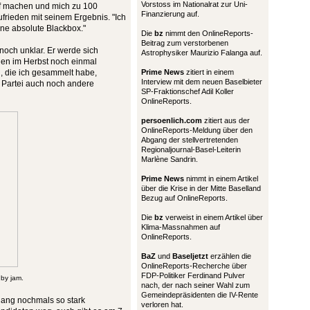
Vorstoss im Nationalrat zur Uni-
pf machen und mich zu 100
Finanzierung auf.
 zufrieden mit seinem Ergebnis. "Ich
ine absolute Blackbox."
Die
bz
nimmt den OnlineReports-
Beitrag zum verstorbenen
 noch unklar. Er werde sich
Astrophysiker Maurizio Falanga auf.
en im Herbst noch einmal
n, die ich gesammelt habe,
Prime News
zitiert in einem
Interview mit dem neuen Baselbieter
r Partei auch noch andere
SP-Fraktionschef Adil Koller
OnlineReports.
persoenlich.com
zitiert aus der
OnlineReports-Meldung über den
Abgang der stellvertretenden
Regionaljournal-Basel-Leiterin
Marlène Sandrin.
Prime News
nimmt in einem Artikel
über die Krise in der Mitte Baselland
Bezug auf OnlineReports.
Die
bz
verweist in einem Artikel über
Klima-Massnahmen auf
OnlineReports.
BaZ
und
Baseljetzt
erzählen die
OnlineReports-Recherche über
FDP-Politiker Ferdinand Pulver
by jam.
nach, der nach seiner Wahl zum
Gemeindepräsidenten die IV-Rente
gang nochmals so stark
verloren hat.