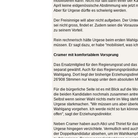
mobilisieren kann. Nicht nur fällt dann einer der 
April keine eidgenössische Abstimmung wie jetzt 
Aber für Urgese dürfte es schwierig werden.
Der Freisinnige will aber nicht aufgeben. Der Unte
sei nicht gross, findet er. Zudem seien die Vora
zu seinem Vorteil.
Rein rechnerisch hätte Urgese beim ersten Wahlga
müssen. Er sagt dazu, er habe "mobilisiert, was ich
Cramer mit komfortablem Vorsprung
Das Ersatzmitglied für den Regierungsrat und da
separat gewählt. Auch für das Regierungspräsidiu
Wahlgang. Dort liegt der bisherige Erziehungsdir
26'908 Stimmen nur knapp unter dem absoluten M
Für die bürgerliche Seite ist es mit Blick auf die M
die beiden Kandidaten nochmals zusammen antre
Selbst wenn seiner Wahl nichts mehr im Weg steht, 
Urgese starkmachen. "Wir müssen uns aber überle
Wahlgang vorgehen. Ich werde nicht so tun können,
offen", sagt der Erziehungsdirektor.
Neben Cramer haben auch Atici und Thiriet für da
Urgese hingegen verzichtete. Vermutlich wird auc
der Doppelkandidatur absehen, um im Wahlkampf