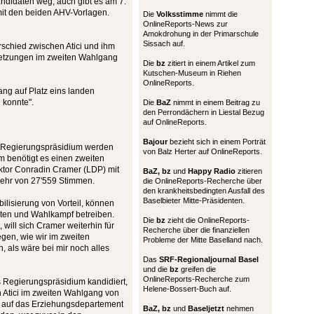
Kandidaten weg, auch gibt es am 7.
mit den beiden AHV-Vorlagen.
Die
Volksstimme
nimmt die
OnlineReports-News zur
Amokdrohung in der Primarschule
Sissach auf.
rschied zwischen Atici und ihm
ussetzungen im zweiten Wahlgang
Die
bz
zitiert in einem Artikel zum
Kutschen-Museum in Riehen
OnlineReports.
ng auf Platz eins landen
 konnte".
Die
BaZ
nimmt in einem Beitrag zu
den Perrondächern in Liestal Bezug
auf OnlineReports.
Bajour
bezieht sich in einem Porträt
s Regierungspräsidium werden
von Balz Herter auf OnlineReports.
m benötigt es einen zweiten
ektor Conradin Cramer (LDP) mit
BaZ, bz
und
Happy Radio
zitieren
ehr von 27'559 Stimmen.
die OnlineReports-Recherche über
den krankheitsbedingten Ausfall des
Baselbieter Mitte-Präsidenten.
obilisierung von Vorteil, können
ten und Wahlkampf betreiben.
Die
bz
zieht die OnlineReports-
will sich Cramer weiterhin für
Recherche über die finanziellen
gen, wie wir im zweiten
Probleme der Mitte Baselland nach.
 als wäre bei mir noch alles
Das
SRF-Regionaljournal Basel
und die
bz
greifen die
OnlineReports-Recherche zum
s Regierungspräsidium kandidiert,
Helene-Bossert-Buch auf.
h Atici im zweiten Wahlgang von
 auf das Erziehungsdepartement
BaZ, bz
und
Baseljetzt
nehmen