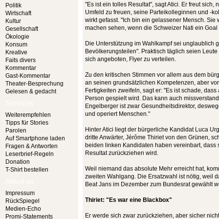
"Es ist ein tolles Resultat", sagt Atici. Er freut sic
Politik
Umfeld zu freuen, seine Parteikolleginnen und -kol
Wirtschaft
wirkt gefasst. "Ich bin ein gelassener Mensch. Si
Kultur
machen sehen, wenn die Schweizer Nati ein Goal sc
Gesellschaft
Ökologie
Die Unterstützung im Wahlkampf sei unglaublich 
Konsum
Bevölkerungsteilen". Praktisch täglich seien Leu
Kreative
sich angeboten, Flyer zu verteilen.
Faits divers
Kommentar
Zu den kritischen Stimmen vor allem aus dem bürg
Gast-Kommentar
an seinen grundsätzlichen Kompetenzen, aber vor
Theater-Besprechung
Fertigkeiten zweifeln, sagt er: "Es ist schade, das
Gelesen & gedacht
Person gespielt wird. Das kann auch missverstan
Services
Engelberger ist zwar Gesundheitsdirektor, deswegen
und operiert Menschen."
Weiterempfehlen
Tipps für Stories
Hinter Atici liegt der bürgerliche Kandidat Luca U
Parolen
dritte Anwärter, Jérôme Thiriet von den Grünen, s
Auf Smartphone laden
beiden linken Kandidaten haben vereinbart, dass 
Fragen & Antworten
Resultat zurückziehen wird.
Leserbrief-Regeln
Donation
Weil niemand das absolute Mehr erreicht hat, kom
T-Shirt bestellen
zweiten Wahlgang. Die Ersatzwahl ist nötig, weil 
About us
Beat Jans im Dezember zum Bundesrat gewählt wo
Impressum
Thiriet: "Es war eine Blackbox"
RückSpiegel
Medien-Echo
Er werde sich zwar zurückziehen, aber sicher nicht
Promi-Statements