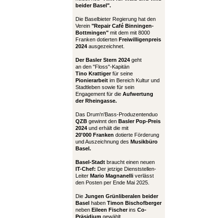
beider Basel".
Die Baselbieter Regierung hat den
Verein
"Repair Café Binningen-
Bottmingen"
mit dem mit 8000
Franken dotierten
Freiwilligenpreis
2024
ausgezeichnet.
Der Basler Stern 2024
geht
an den "Floss"-Kapitän
Tino Krattiger
für seine
Pionierarbeit
im Bereich Kultur und
Stadtleben sowie für sein
Engagement für die
Aufwertung
der Rheingasse.
Das Drum'n'Bass-Produzentenduo
QZB
gewinnt den
Basler Pop-Preis
2024
und erhält die mit
20'000 Franken
dotierte Förderung
und Auszeichnung des
Musikbüro
Basel.
Basel-Stadt
braucht einen neuen
IT-Chef:
Der jetzige Dienststellen-
Leiter
Mario Magnanelli
verlässt
den Posten per Ende Mai 2025.
Die
Jungen Grünliberalen beider
Basel
haben
Timon Bischofberger
neben
Eileen Fischer
ins
Co-
Präsidium
gewählt.