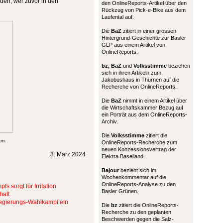
den, wer zuvor in den
den OnlineReports-Artikel über den
Rückzug von Pick-e-Bike aus dem
Laufental auf.
Die
BaZ
zitiert in einer grossen
Hintergrund-Geschichte zur Basler
GLP aus einem Artikel von
OnlineReports.
bz,
BaZ
und
Volksstimme
beziehen
sich in ihren Artikeln zum
Jakobushaus in Thürnen auf die
Recherche von OnlineReports.
Die
BaZ
nimmt in einem Artikel über
die Wirtschaftskammer Bezug auf
ein Porträt aus dem OnlineReports-
Archiv.
Die
Volksstimme
zitiert die
am.
OnlineReports-Recherche zum
neuen Konzessionsvertrag der
3. März 2024
Elektra Baselland.
Bajour
bezieht sich im
Wochenkommentar auf die
OnlineReports-Analyse zu den
 sorgt für Irritation
Basler Grünen.
halt
 Regierungs-Wahlkampf ein
Die
bz
zitiert die OnlineReports-
Recherche zu den geplanten
Beschwerden gegen die Salz-