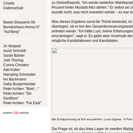
zu OnlineReports. "Ich werde weiterhin Wahlkam
Charta
Prozent hinter Mustafa Atici stellen." Er selbst sei
Datenschutz
wusste nicht, was mich erwarten würde – es war e
Dossier
Was dieses Ergebnis sonst für Thiriet bedeutet, ist
Basler Brasserie 08
überlegen, ob er bei den Gesamterneuerungswahl
Bundeshaus-Arena 07
antreten werde. "Ich hätte Lust, meine Erfahrunge
"Auf Berg"
einzubringen", sagt er. Es gebe aber innerhalb de
Kolumne-Archiv
mögliche Kandidatinnen und Kandidaten.
Jo Vergeat
Aurel Schmidt
Sarah Bühler
Joël Thüring
Corina Christen
Adil Koller
Hansjörg Schneider
Ivo Bachmann
Gaby Burgermeister
Peter Achten: "Brief ..."
Peter Achten: "De
Gustibus"
Peter Achten: "Far East"
another
CS2
website
Die Enttäuschung ist ihm anzusehen: Luca Urgese. © Foto 
Die Frage ist, ob das linke Lager im zweiten Wahl