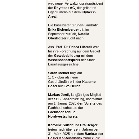
wird neuer Verwaltungsratspräsident
der
Rhystadt AG
, der grössten
Eigentümerin auf dem
Klybeck-
Areal.
Die Baselbieter Grünen-Landrätin
Erika Eichenberger
tritt im
September zurück,
Natalie
Oberholzer
rückt nach.
Ass. Prof. Dr.
Prisca Liberali
wird
für ihre Forschung auf dem Gebiet
der
Gewebebildung
mit dem
Wissenschaftspreis
der Stadt
Basel ausgezeichnet.
Sarah Mehler
folgt am
1. Oktober als neue
Geschäftsführerin der
Kaserne
Basel
auf
Eva Heller.
Markus Jordi,
langjähriges Mitglied
der SBB-Konzernleitung, übernimmt
am 1. Januar 2025
den Vorsitz
des
Fachhochschulrats der
Fachhochschule
Nordwestschweiz
.
Karoline Sutter
und
Urs Berger
treten nach über zehn Jahren per
31. März 2025 aus dem
Bankrat
der
Basler Kantonalbank
zurück, die