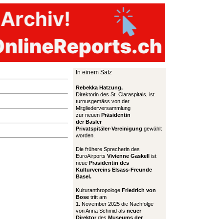
In einem Satz
Rebekka Hatzung,
Direktorin des St. Claraspitals, ist
turnusgemäss von der
Mitgliederversammlung
zur neuen
Präsidentin
der Basler
Privatspitäler-Vereinigung
gewählt
worden.
Die frühere Sprecherin des
EuroAirports
Vivienne Gaskell
ist
neue
Präsidentin des
Kulturvereins Elsass-Freunde
Basel.
Kulturanthropologe
Friedrich von
Bose
tritt am
1. November 2025 die Nachfolge
von Anna Schmid als
neuer
Direktor
des
Museums der