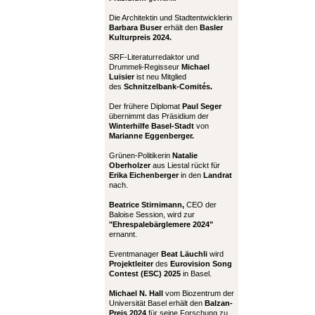
Die Architektin und Stadtentwicklerin
Barbara Buser
erhält den
Basler
Kulturpreis 2024.
SRF-Literaturredaktor und
Drummeli-Regisseur
Michael
Luisier
ist neu Mitglied
des
Schnitzelbank-Comités.
Der frühere Diplomat
Paul Seger
übernimmt das Präsidium der
Winterhilfe Basel-Stadt
von
Marianne Eggenberger.
Grünen-Politikerin
Natalie
Oberholzer
aus Liestal rückt für
Erika Eichenberger
in den
Landrat
nach.
Beatrice Stirnimann,
CEO der
Baloise Session, wird zur
"Ehrespalebärglemere 2024"
ernannt.
Eventmanager
Beat Läuchli
wird
Projektleiter
des
Eurovision Song
Contest (ESC) 2025
in Basel.
Michael N. Hall
vom Biozentrum der
Universität Basel erhält den
Balzan-
Preis 2024
für seine Forschung zu