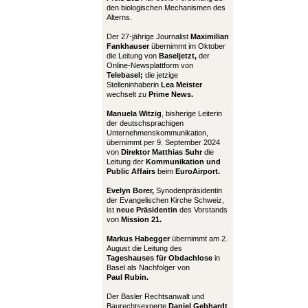
den biologischen Mechanismen des
Alterns.
Der 27-jährige Journalist
Maximilian
Fankhauser
übernimmt im Oktober
die Leitung von
Baseljetzt,
der
Online-Newsplattform von
Telebasel;
die jetzige
Stelleninhaberin
Lea Meister
wechselt zu
Prime News.
Manuela Witzig
, bisherige Leiterin
der deutschsprachigen
Unternehmenskommunikation,
übernimmt per 9. September 2024
von
Direktor Matthias Suhr
die
Leitung der
Kommunikation und
Public Affairs
beim
EuroAirport.
Evelyn Borer,
Synodenpräsidentin
der Evangelischen Kirche Schweiz,
ist
neue Präsidentin
des Vorstands
von
Mission 21.
Markus Habegger
übernimmt am 2.
August die Leitung des
Tageshauses für Obdachlose
in
Basel als Nachfolger von
Paul Rubin.
Der Basler Rechtsanwalt und
Baurechtsexperte
Daniel Gebhardt