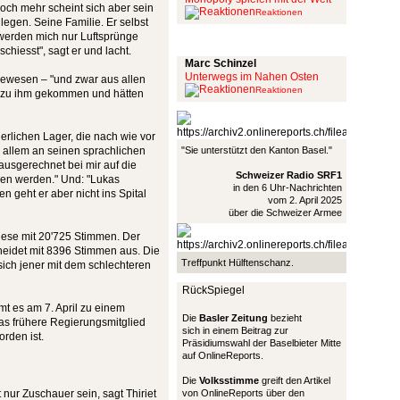
h, noch mehr scheint sich aber sein
Reaktionen
legen. Seine Familie. Er selbst
e werden mich nur Luftsprünge
Schinzel Pommes
hiesst", sagt er und lacht.
Marc Schinzel
Unterwegs im Nahen Osten
gewesen – "und zwar aus allen
Reaktionen
te zu ihm gekommen und hätten
erlichen Lager, die nach wie vor
 allem an seinen sprachlichen
"Sie unterstützt den Kanton Basel."
s ausgerechnet bei mir auf die
Schweizer Radio SRF1
den werden." Und: "Lukas
in den 6 Uhr-Nachrichten
 geht er aber nicht ins Spital
vom 2. April 2025
über die Schweizer Armee
rgese mit 20'725 Stimmen. Der
cheidet mit 8396 Stimmen aus. Die
Treffpunkt Hülftenschanz.
sich jener mit dem schlechteren
RückSpiegel
mt es am 7. April zu einem
Die
Basler Zeitung
bezieht
das frühere Regierungsmitglied
sich in einem Beitrag zur
rden ist.
Präsidiumswahl der Baselbieter Mitte
auf OnlineReports.
Die
Volksstimme
greift den Artikel
 nur Zuschauer sein, sagt Thiriet
von OnlineReports über den