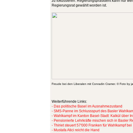
zu fokussieren. Regierungspräsident kann nur wer
Regierungsrat gewählt worden ist.
Freude bei den Liberalen mit Conradin Cramer. © Foto by j
Weiterführende Links:
- Das politische Basel im Ausnahmezustand
- SMS-Panne im Schlussspurt des Basler Wahlkampfs
- Wahlkampf im Kanton Basel-Stadt: Kalkül über In
- Pensionierte Lehrkräfte mischen sich in Basler
- Thiriet steuert 57'000 Franken für Wahlkampf bei
- Mustafa Atici reicht die Hand