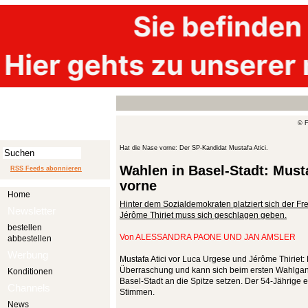
© F
Hat die Nase vorne: Der SP-Kandidat Mustafa Atici.
Wahlen in Basel-Stadt: Mustaf
RSS Feeds abonnieren
vorne
Home
Hinter dem Sozialdemokraten platziert sich der F
Newsletter
Jérôme Thiriet muss sich geschlagen geben.
bestellen
Von
ALESSANDRA PAONE UND JAN AMSLER
abbestellen
Werbung
Mustafa Atici vor Luca Urgese und Jérôme Thiriet:
Überraschung und kann sich beim ersten Wahlgan
Konditionen
Basel-Stadt an die Spitze setzen. Der 54-Jährige 
Channels
Stimmen.
News