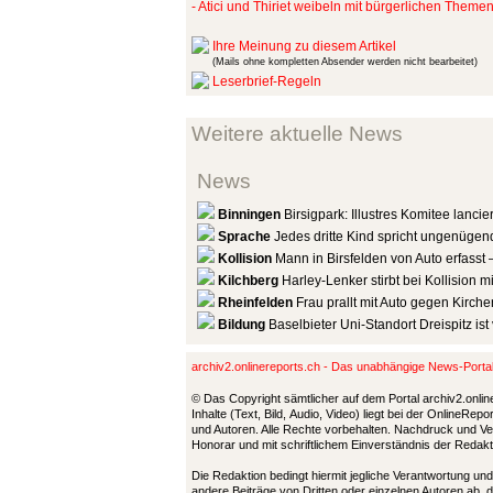
- Atici und Thiriet weibeln mit bürgerlichen Theme
Ihre Meinung zu diesem Artikel
(Mails ohne kompletten Absender werden nicht bearbeitet)
Leserbrief-Regeln
Weitere aktuelle News
News
Binningen
Birsigpark: Illustres Komitee lanc
Sprache
Jedes dritte Kind spricht ungenüge
Kollision
Mann in Birsfelden von Auto erfasst 
Kilchberg
Harley-Lenker stirbt bei Kollision 
Rheinfelden
Frau prallt mit Auto gegen Kirche
Bildung
Baselbieter Uni-Standort Dreispitz ist
archiv2.onlinereports.ch - Das unabhängige News-Port
© Das Copyright sämtlicher auf dem Portal archiv2.onlin
Inhalte (Text, Bild, Audio, Video) liegt bei der OnlineRe
und Autoren. Alle Rechte vorbehalten. Nachdruck und Ver
Honorar und mit schriftlichem Einverständnis der Redak
Die Redaktion bedingt hiermit jegliche Verantwortung u
andere Beiträge von Dritten oder einzelnen Autoren ab, 