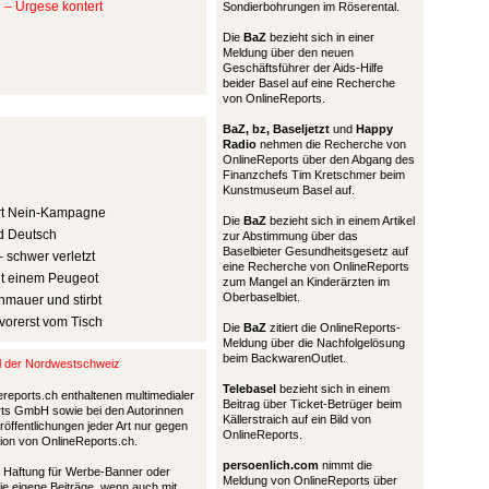
n – Urgese kontert
Sondierbohrungen im Röserental.
Die
BaZ
bezieht sich in einer
Meldung über den neuen
Geschäftsführer der Aids-Hilfe
beider Basel auf eine Recherche
von OnlineReports.
BaZ, bz,
Baseljetzt
und
Happy
Radio
nehmen die Recherche von
OnlineReports über den Abgang des
Finanzchefs Tim Kretschmer beim
Kunstmuseum Basel auf.
iert Nein-Kampagne
Die
BaZ
bezieht sich in einem Artikel
nd Deutsch
zur Abstimmung über das
Baselbieter Gesundheitsgesetz auf
– schwer verletzt
eine Recherche von OnlineReports
mit einem Peugeot
zum Mangel an Kinderärzten im
Oberbaselbiet.
nmauer und stirbt
 vorerst vom Tisch
Die
BaZ
zitiert die OnlineReports-
Meldung über die Nachfolgelösung
beim BackwarenOutlet.
al der Nordwestschweiz
Telebasel
bezieht sich in einem
ereports.ch enthaltenen multimedialer
Beitrag über Ticket-Betrüger beim
ports GmbH sowie bei den Autorinnen
Källerstraich auf ein Bild von
öffentlichungen jeder Art nur gegen
OnlineReports.
tion von OnlineReports.ch.
persoenlich.com
nimmt die
nd Haftung für Werbe-Banner oder
Meldung von OnlineReports über
die eigene Beiträge, wenn auch mit