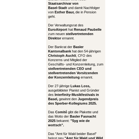
Staatsarchivar von
Basel-Stadt
und damit Nachfolger
von
Esther Baur,
die in Pension
geht.
Der Verwaltungsrat des
EuroAirport
hat
Renaud Paubelle
zum neuen
stellvertretenden
Direktor
ernannt.
Der Bankrat der
Basler
Kantonalbank
hat den 54-jährigen
Christoph Auchli
, CFO des
Konzerns und Mitglied der
Geschäfts- und Konzernleitung, zum
stellvertretenden CEO und
stellvertretenden Vorsitzenden
der Konzernleitung
ernannt.
Der 27-jährige
Lukas Loss,
ausgebildeter Pianist und Gründer
des
Interfinity-Musikfestivals in
Basel,
gewinnt den
Jugendpreis
des Sperber-Kollegiums 2025.
Das
Comité
gibt die Plakette und
das Motto der
Basler Fasnacht
2025
bekannt:
"Syg wie de
wottsch".
Das "Amt für Wald beider Basel"
heisst neu
"Amt für Wald und Wild