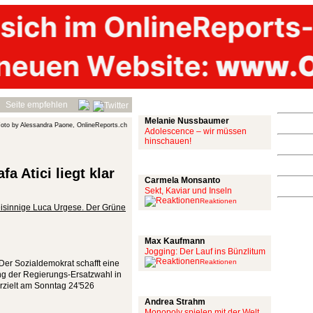
Mit links
Seite empfehlen
Melanie Nussbaumer
oto by Alessandra Paone, OnlineReports.ch
Adolescence – wir müssen
hinschauen!
Achtung: Satire!
a Atici liegt klar
Carmela Monsanto
Sekt, Kaviar und Inseln
Reaktionen
reisinnige Luca Urgese. Der Grüne
Aus meiner Bubble
Max Kaufmann
Jogging: Der Lauf ins Bünzlitum
Reaktionen
 Der Sozialdemokrat schafft eine
g der Regierungs-Ersatzwahl in
Alles mit scharf
erzielt am Sonntag 24'526
Andrea Strahm
Monopoly spielen mit der Welt