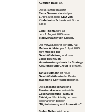
Kulturen Basel
an.
Die 56-jährige Baslerin
Elena Guarnaccia
wird per
1. April 2025 neue
CEO von
Kinderkrebs Schweiz
mit Sitz in
Basel.
Cemi Thoma
wird ab
dem 1. August 2025 neuer
Stadtverwalter von Liestal.
Der Verwaltungsrat der
EBL
hat
Markus A. Meier
per 1. April 2025
zum
Mitglied der
Geschäftsleitung
und zum
Leiter
des neuen
Verantwortungsbereichs Strategy,
Assurance und Group IT
ernannt.
Tanja Bugmann
ist neue
Geschäftsführerin
der Basler
Traditions-Confiserie Beschle.
Die
Basellandschaftliche
Pensionskasse
erweitert die
Geschäftsleitung:
Manuel
Flückiger
führt künftig den neu
geschaffenen Bereich
"Digitalisierung und Innovation".
Stefan Nellen
wird neuer