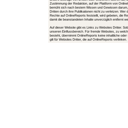
Zustimmung der Redaktion, auf der Plattform von Online
bemüht sich nach bestem Wissen und Gewissen darum,
Dritten durch ihre Publikationen nicht zu verletzen. Wer
Rechte auf OnlineReports feststellt, wird gebeten, die 
damit die beanstandeten Inhalte unverzüglich entfernt 
Auf dieser Website gibt es Links zu Websites Dritter. So
unseren Einflussbereich. Für fremde Websites, zu welch
besteht, übernimmt OnlineReports keine inhaltliche oder
gilt für Websites Dritter, die auf OnlineReports verlinken.