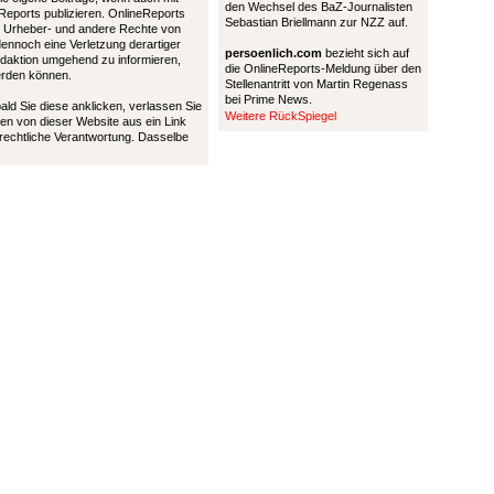
den Wechsel des BaZ-Journalisten
Reports publizieren. OnlineReports
Sebastian Briellmann zur NZZ auf.
 Urheber- und andere Rechte von
 dennoch eine Verletzung derartiger
persoenlich.com
bezieht sich auf
Redaktion umgehend zu informieren,
die OnlineReports-Meldung über den
werden können.
Stellenantritt von Martin Regenass
bei Prime News.
bald Sie diese anklicken, verlassen Sie
Weitere RückSpiegel
en von dieser Website aus ein Link
 rechtliche Verantwortung. Dasselbe