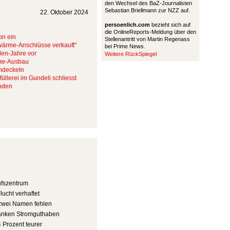
den Wechsel des BaZ-Journalisten
Sebastian Briellmann zur NZZ auf.
22. Oktober 2024
persoenlich.com
bezieht sich auf
die OnlineReports-Meldung über den
on ein
Stellenantritt von Martin Regenass
wärme-Anschlüsse verkauft"
bei Prime News.
len-Jahre vor
Weitere RückSpiegel
rme-Ausbau
chdeckeln
üllerei im Gundeli schliesst
unden
fszentrum
lucht verhaftet
r zwei Namen fehlen
ranken Stromguthaben
Prozent teurer