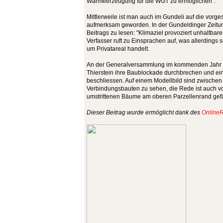
Wärmeerzeugung für die WGT zu ermöglichen".
Mittlerweile ist man auch im Gundeli auf die vor
aufmerksam geworden. In der Gundeldinger Zeitung 
Beitrags zu lesen: "Klimaziel provoziert unhaltbar
Verfasser ruft zu Einsprachen auf, was allerdings s
um Privatareal handelt.
An der Generalversammlung im kommenden Jahr 
Thierstein ihre Baublockade durchbrechen und ei
beschliessen. Auf einem Modellbild sind zwischen
Verbindungsbauten zu sehen, die Rede ist auch v
umstrittenen Bäume am oberen Parzellenrand gefäll
Dieser Beitrag wurde ermöglicht dank des
OnlineR