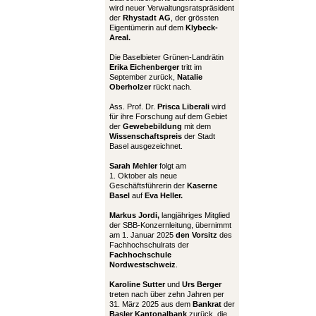
wird neuer Verwaltungsratspräsident
der
Rhystadt AG
, der grössten
Eigentümerin auf dem
Klybeck-
Areal.
Die Baselbieter Grünen-Landrätin
Erika Eichenberger
tritt im
September zurück,
Natalie
Oberholzer
rückt nach.
Ass. Prof. Dr.
Prisca Liberali
wird
für ihre Forschung auf dem Gebiet
der
Gewebebildung
mit dem
Wissenschaftspreis
der Stadt
Basel ausgezeichnet.
Sarah Mehler
folgt am
1. Oktober als neue
Geschäftsführerin der
Kaserne
Basel
auf
Eva Heller.
Markus Jordi,
langjähriges Mitglied
der SBB-Konzernleitung, übernimmt
am 1. Januar 2025
den Vorsitz
des
Fachhochschulrats der
Fachhochschule
Nordwestschweiz
.
Karoline Sutter
und
Urs Berger
treten nach über zehn Jahren per
31. März 2025 aus dem
Bankrat
der
Basler Kantonalbank
zurück, die