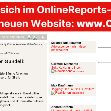
Mit links
Seite empfehlen
Melanie Nussbaumer
tos by Christof Wamister, OnlineReports.ch
Adolescence – wir müssen
hinschauen!
schaft Thierstein.
Achtung: Satire!
er Gundeli:
Carmela Monsanto
Sekt, Kaviar und Inseln
Reaktionen
tzte Bäume für einen
rgt für Streit.
Aus meiner Bubble
Max Kaufmann
Jogging: Der Lauf ins Bünzlitum
Reaktionen
ingerstrasse in Basel gilt in
emfall. Die in sechs Zeilen quer
Alles mit scharf
nglihaus und Brunnmattschulhaus
ungsnot.
Andrea Strahm
Monopoly spielen mit der Welt