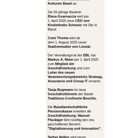
Kulturen Basel
an.
Die 56-jährige Baslerin
Elena Guarnaccia
wird per
1. April 2025 neue
CEO von
Kinderkrebs Schweiz
mit Sitz in
Basel.
Cemi Thoma
wird ab
dem 1. August 2025 neuer
Stadtverwalter von Liestal.
Der Verwaltungsrat der
EBL
hat
Markus A. Meier
per 1. April 2025
zum
Mitglied der
Geschäftsleitung
und zum
Leiter
des neuen
Verantwortungsbereichs Strategy,
Assurance und Group IT
ernannt.
Tanja Bugmann
ist neue
Geschäftsführerin
der Basler
Traditions-Confiserie Beschle.
Die
Basellandschaftliche
Pensionskasse
erweitert die
Geschäftsleitung:
Manuel
Flückiger
führt künftig den neu
geschaffenen Bereich
"Digitalisierung und Innovation".
Stefan Nellen
wird neuer