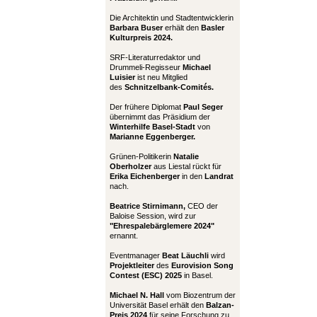
Die Architektin und Stadtentwicklerin
Barbara Buser
erhält den
Basler
Kulturpreis 2024.
SRF-Literaturredaktor und
Drummeli-Regisseur
Michael
Luisier
ist neu Mitglied
des
Schnitzelbank-Comités.
Der frühere Diplomat
Paul Seger
übernimmt das Präsidium der
Winterhilfe Basel-Stadt
von
Marianne Eggenberger.
Grünen-Politikerin
Natalie
Oberholzer
aus Liestal rückt für
Erika Eichenberger
in den
Landrat
nach.
Beatrice Stirnimann,
CEO der
Baloise Session, wird zur
"Ehrespalebärglemere 2024"
ernannt.
Eventmanager
Beat Läuchli
wird
Projektleiter
des
Eurovision Song
Contest (ESC) 2025
in Basel.
Michael N. Hall
vom Biozentrum der
Universität Basel erhält den
Balzan-
Preis 2024
für seine Forschung zu