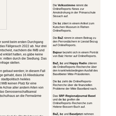
Die
Volksstimme
nimmt die
OnlineReports-News zur
Amokdrohung in der Primarschule
Sissach auf.
Die
bz
zitiert in einem Artikel zum
Kutschen-Museum in Riehen
OnlineReports.
Die
BaZ
nimmt in einem Beitrag zu
den Perrondächern in Liestal Bezug
r somit beim ersten Durchgang
auf OnlineReports.
 das Fällgesuch 2022 ab. Nur drei
 Entscheid, nachdem die IWB und
Bajour
bezieht sich in einem Porträt
d erklärt hatten, es gäbe keine
von Balz Herter auf OnlineReports.
n: mitten durch die Siedlung. Das
frage stellen.
BaZ, bz
und
Happy Radio
zitieren
die OnlineReports-Recherche über
den krankheitsbedingten Ausfall des
en gebaut werden; in diesem Fall
Baselbieter Mitte-Präsidenten.
olge gehabt, dass 16 Alleebäume
stadtpolitisch heikles
Die
bz
zieht die OnlineReports-
 IWB keinen Platz für eine
Recherche über die finanziellen
le Achse aller andern Arten von
Probleme der Mitte Baselland nach.
h das Genossenschaftsareal
tschulhaus an die Fernwärme
Das
SRF-Regionaljournal Basel
und die
bz
greifen die
OnlineReports-Recherche zum
Helene-Bossert-Buch auf.
BaZ, bz
und
Baseljetzt
nehmen