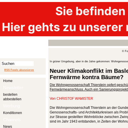
© Fo
In grüner Umgebung, aber in die Jahre gekommen: Wohngenossen
Neuer Klimakonflikt im Basl
RSS Feeds abonnieren
Fernwärme kontra Bäume?
Home
Die Wohngenossenschaft Thierstein opfert geschü
Newsletter
Fernwärmeanschluss. Auch ein Sanierungsprojekt so
bestellen
Von
CHRISTOF WAMISTER
abbestellen
Werbung
Die Wohngenossenschaft Thierstein an der Gundeld
Genossenschafts- und Architekturkreisen als Probl
Konditionen
zur Strasse gestellten Wohnblöcke zwischen Zwi
Channels
sind im Jahr 1943 entstanden, in Zeiten der Wohn
News