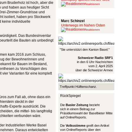
um Bruderholz ist hoch, aber die
Reaktionen
 und haben aus heutiger Sicht
n Drei-Zimmer-Grundrisse und
Schinzel Pommes
t isoliert, haben pro Stockwerk
Marc Schinzel
 keine individuelle
Unterwegs im Nahen Osten
Reaktionen
zwürdigkeit. Das Bundesinventar
beurteilt die Bauten als unbedingt
"Sie unterstützt den Kanton Basel."
nomen kam 2016 zum Schluss,
Schweizer Radio SRF1
szug der Bewohnerinnen und
in den 6 Uhr-Nachrichten
bekannt für Bauen im Bestand,
vom 2. April 2025
genthesen zu Vorschlägen des
über die Schweizer Armee
 vier Varianten für eine komplett
Treffpunkt Hülftenschanz.
RückSpiegel
üros zum Fall ab, ohne dass ein
erstein steckt in der
Die
Basler Zeitung
bezieht
chafts-Experte ausdrückt. Die
sich in einem Beitrag zur
eiden, die mittel- bis langfristig
Präsidiumswahl der Baselbieter Mitte
chkeiten verbunden wäre.
auf OnlineReports.
er Industriellen Werke Basel
Die
Volksstimme
greift den Artikel
unehmen. Daraus entwickelten
von OnlineReports über den