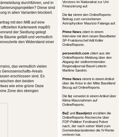
Vorstoss im Nationalrat zur Uni-
wärmeleitung durchführen, und in
Finanzierung auf.
anierungsprojekten? Diese sind
g in allen Varianten blockiert.
Die
bz
nimmt den OnlineReports-
Beitrag zum verstorbenen
ertrag mit den IWB auf eine
Astrophysiker Maurizio Falanga auf.
m offiziellen Kartenwerk mapBS
llenrand der Siedlung gelegt
Prime News
zitiert in einem
Interview mit dem neuen Baselbieter
te Bäume gefällt und vermutlich
SP-Fraktionschef Adil Koller
provozierte den Widerstand einer
OnlineReports.
.
persoenlich.com
zitiert aus der
OnlineReports-Meldung über den
Abgang der stellvertretenden
rrains, das vermutlich vielen
Regionaljournal-Basel-Leiterin
Marlène Sandrin.
es Genossenschafts-Areals
rassen erschlossen sind. Es
Prime News
nimmt in einem Artikel
 zwischen den beiden
über die Krise in der Mitte Baselland
 etwas wie eine grüne Oase
Bezug auf OnlineReports.
 eine Zone des strengen
Die
bz
verweist in einem Artikel über
Klima-Massnahmen auf
OnlineReports.
BaZ
und
Baseljetzt
erzählen die
OnlineReports-Recherche über
FDP-Politiker Ferdinand Pulver
nach, der nach seiner Wahl zum
Gemeindepräsidenten die IV-Rente
verloren hat.