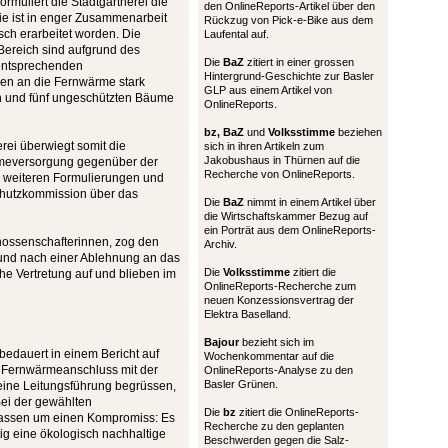
formuliert die Stadtgärtnerei die
den OnlineReports-Artikel über den
Sie ist in enger Zusammenarbeit
Rückzug von Pick-e-Bike aus dem
sch erarbeitet worden. Die
Laufental auf.
 Bereich sind aufgrund des
Die
BaZ
zitiert in einer grossen
 entsprechenden
Hintergrund-Geschichte zur Basler
en an die Fernwärme stark
GLP aus einem Artikel von
en und fünf ungeschützten Bäume
OnlineReports.
bz,
BaZ
und
Volksstimme
beziehen
rei überwiegt somit die
sich in ihren Artikeln zum
Jakobushaus in Thürnen auf die
meversorgung gegenüber der
Recherche von OnlineReports.
s weiteren Formulierungen und
chutzkommission über das
Die
BaZ
nimmt in einem Artikel über
die Wirtschaftskammer Bezug auf
ein Porträt aus dem OnlineReports-
nossenschafterinnen, zog den
Archiv.
und nach einer Ablehnung an das
Die
Volksstimme
zitiert die
sche Vertretung auf und blieben im
OnlineReports-Recherche zum
neuen Konzessionsvertrag der
Elektra Baselland.
Bajour
bezieht sich im
edauert in einem Bericht auf
Wochenkommentar auf die
r Fernwärmeanschluss mit der
OnlineReports-Analyse zu den
Basler Grünen.
eine Leitungsführung begrüssen,
Bei der gewählten
Die
bz
zitiert die OnlineReports-
massen um einen Kompromiss: Es
Recherche zu den geplanten
ig eine ökologisch nachhaltige
Beschwerden gegen die Salz-