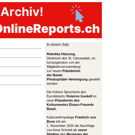
In einem Satz
Rebekka Hatzung,
Direktorin des St. Claraspitals, ist
turnusgemäss von der
Mitgliederversammlung
zur neuen
Präsidentin
der Basler
Privatspitäler-Vereinigung
gewählt
worden.
Die frühere Sprecherin des
EuroAirports
Vivienne Gaskell
ist
neue
Präsidentin des
Kulturvereins Elsass-Freunde
Basel.
Kulturanthropologe
Friedrich von
Bose
tritt am
1. November 2025 die Nachfolge
von Anna Schmid als
neuer
Direktor
des
Museums der