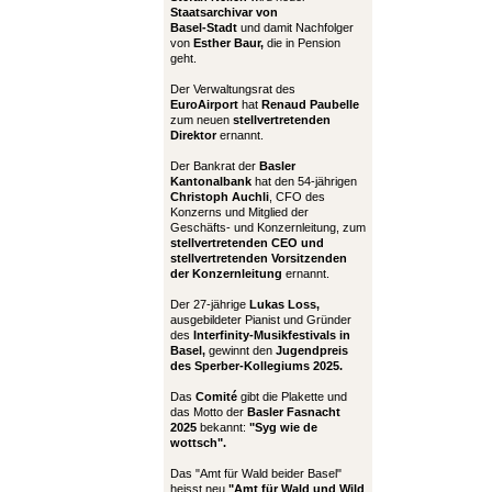
Staatsarchivar von
Basel-Stadt
und damit Nachfolger
von
Esther Baur,
die in Pension
geht.
Der Verwaltungsrat des
EuroAirport
hat
Renaud Paubelle
zum neuen
stellvertretenden
Direktor
ernannt.
Der Bankrat der
Basler
Kantonalbank
hat den 54-jährigen
Christoph Auchli
, CFO des
Konzerns und Mitglied der
Geschäfts- und Konzernleitung, zum
stellvertretenden CEO und
stellvertretenden Vorsitzenden
der Konzernleitung
ernannt.
Der 27-jährige
Lukas Loss,
ausgebildeter Pianist und Gründer
des
Interfinity-Musikfestivals in
Basel,
gewinnt den
Jugendpreis
des Sperber-Kollegiums 2025.
Das
Comité
gibt die Plakette und
das Motto der
Basler Fasnacht
2025
bekannt:
"Syg wie de
wottsch".
Das "Amt für Wald beider Basel"
heisst neu
"Amt für Wald und Wild