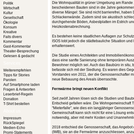
Die Wohnqualität in grüner Umgebung am Rande z
Politik
bescheidenen Bauten sind in die Jahre gekommen
Wirtschaft
diverse Mängel: Sie sind nicht barrierefrei, habe
Kultur
Schlackenwände. Zudem sind sie akustisch schlech
Gesellschaft
durchgehende Böden, Asbestplatten im Estrich und
Ökologie
Heizkostenabrechnung.
Konsum
Kreative
Es bestehen keine staatlichen Auflagen zur Schut
Faits divers
ISOS lobt jedoch die städtebauliche Situation und 
Kommentar
erhaltenswert.
Gast-Kommentar
Theater-Besprechung
Die Studie eines Architekten und Immobilienöko
Gelesen & gedacht
dass eine sanfte Sanierung ohne temporären Au
Services
Bewohner möglich sei. Auch das Baubüro in situ, 
befasste sich mit der Siedlung. Es waren dies Ge
Weiterempfehlen
Vorstandes von 2011, der die Genossenschafter mit
Tipps für Stories
neue Bebauung des Areals überraschte.
Parolen
Auf Smartphone laden
Fernwärme bringt neuen Konflikt
Fragen & Antworten
Leserbrief-Regeln
Seit zwölf Jahren lösen sich die Studien und Baub
Donation
Entscheid gefallen wäre. Die Wohngemeinschaft Thi
T-Shirt bestellen
"Mieterfalle", wie dies ein langjähriger Genossens
About us
Gemeinschaft kann sich nicht für eine Lösung entsch
notwendig, aber mit mehr Kosten und Unannehmli
Impressum
RückSpiegel
2018 entschied die Genossenschaft, das Angebot d
Medien-Echo
(IWB), sie an die Fernwärme anzuschliessen, anz
Promi-Statements