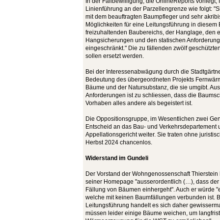
In der Fällbewilligung, die OnlineReports vorliegt, 
Linienführung an der Parzellengrenze wie folgt: "
mit dem beauftragten Baumpfleger und sehr akribi
Möglichkeiten für eine Leitungsführung in diesem
freizuhaltenden Baubereichs, der Hanglage, den
Hangsicherungen und den statischen Anforderung
eingeschränkt." Die zu fällenden zwölf geschützt
sollen ersetzt werden.
Bei der Interessenabwägung durch die Stadtgärtne
Bedeutung des übergeordneten Projekts Fernwär
Bäume und der Natursubstanz, die sie umgibt. Au
Anforderungen ist zu schliessen, dass die Baums
Vorhaben alles andere als begeistert ist.
Die Oppositionsgruppe, im Wesentlichen zwei Ge
Entscheid an das Bau- und Verkehrsdepartement 
Appellationsgericht weiter. Sie traten ohne juristi
Herbst 2024 chancenlos.
Widerstand im Gundeli
Der Vorstand der Wohngenossenschaft Thierstein b
seiner Homepage "ausserordentlich (…), dass de
Fällung von Bäumen einhergeht". Auch er würde "
welche mit keinen Baumfällungen verbunden ist. 
Leitungsführung handelt es sich daher gewisser
müssen leider einige Bäume weichen, um langfrist