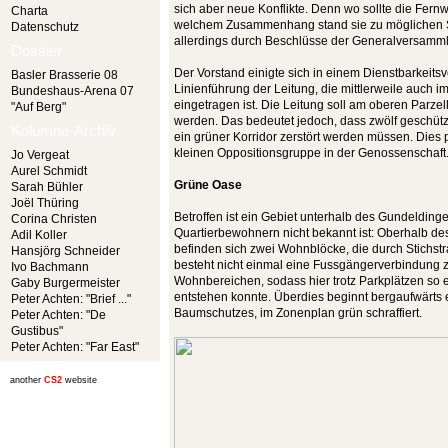
sich aber neue Konflikte. Denn wo sollte die Fern
Charta
welchem Zusammenhang stand sie zu möglichen S
Datenschutz
allerdings durch Beschlüsse der Generalversammlun
Dossier
Der Vorstand einigte sich in einem Dienstbarkeitsv
Basler Brasserie 08
Linienführung der Leitung, die mittlerweile auch i
Bundeshaus-Arena 07
eingetragen ist. Die Leitung soll am oberen Parze
"Auf Berg"
werden. Das bedeutet jedoch, dass zwölf geschütz
Kolumne-Archiv
ein grüner Korridor zerstört werden müssen. Dies 
kleinen Oppositionsgruppe in der Genossenschaft
Jo Vergeat
Aurel Schmidt
Grüne Oase
Sarah Bühler
Joël Thüring
Betroffen ist ein Gebiet unterhalb des Gundeldinge
Corina Christen
Quartierbewohnern nicht bekannt ist: Oberhalb d
Adil Koller
befinden sich zwei Wohnblöcke, die durch Stichst
Hansjörg Schneider
besteht nicht einmal eine Fussgängerverbindung
Ivo Bachmann
Wohnbereichen, sodass hier trotz Parkplätzen so
Gaby Burgermeister
entstehen konnte. Überdies beginnt bergaufwärts
Peter Achten: "Brief ..."
Baumschutzes, im Zonenplan grün schraffiert.
Peter Achten: "De
Gustibus"
Peter Achten: "Far East"
another
CS2
website