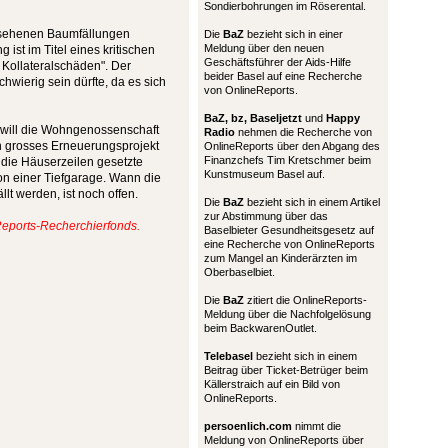
Sondierbohrungen im Röserental.
gesehenen Baumfällungen
Die
BaZ
bezieht sich in einer
Meldung über den neuen
ist im Titel eines kritischen
Geschäftsführer der Aids-Hilfe
e Kollateralschäden". Der
beider Basel auf eine Recherche
chwierig sein dürfte, da es sich
von OnlineReports.
BaZ, bz,
Baseljetzt
und
Happy
will die Wohngenossenschaft
Radio
nehmen die Recherche von
n grosses Erneuerungsprojekt
OnlineReports über den Abgang des
Finanzchefs Tim Kretschmer beim
 die Häuserzeilen gesetzte
Kunstmuseum Basel auf.
on einer Tiefgarage. Wann die
t werden, ist noch offen.
Die
BaZ
bezieht sich in einem Artikel
zur Abstimmung über das
eports-Recherchierfonds.
Baselbieter Gesundheitsgesetz auf
eine Recherche von OnlineReports
zum Mangel an Kinderärzten im
Oberbaselbiet.
Die
BaZ
zitiert die OnlineReports-
Meldung über die Nachfolgelösung
beim BackwarenOutlet.
Telebasel
bezieht sich in einem
Beitrag über Ticket-Betrüger beim
Källerstraich auf ein Bild von
OnlineReports.
persoenlich.com
nimmt die
Meldung von OnlineReports über