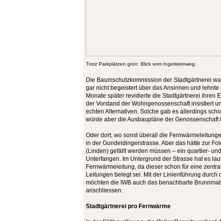
Trotz Parkplätzen grün: Blick vom Ingelsteinweg.
Die Baumschutzkommission der Stadtgärtnerei wa
gar nicht begeistert über das Ansinnen und lehnte
Monate später revidierte die Stadtgärtnerei ihren
der Vorstand der Wohngenossenschaft insistiert un
echten Alternativen. Solche gab es allerdings scho
würde aber die Ausbaupläne der Genossenschaft in
Oder dort, wo sonst überall die Fernwärmeleitung
in der Gundeldingerstrasse. Aber das hätte zur F
(Linden) gefällt werden müssen – ein quartier- und 
Unterfangen. Im Untergrund der Strasse hat es laut
Fernwärmeleitung, da dieser schon für eine zentra
Leitungen belegt sei. Mit der Linienführung durc
möchten die IWB auch das benachbarte Brunnmat
anschliessen.
Stadtgärtnerei pro Fernwärme