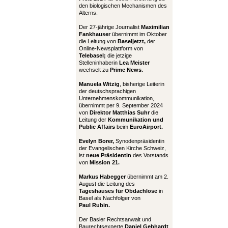
den biologischen Mechanismen des
Alterns.
Der 27-jährige Journalist
Maximilian
Fankhauser
übernimmt im Oktober
die Leitung von
Baseljetzt,
der
Online-Newsplattform von
Telebasel;
die jetzige
Stelleninhaberin
Lea Meister
wechselt zu
Prime News.
Manuela Witzig
, bisherige Leiterin
der deutschsprachigen
Unternehmenskommunikation,
übernimmt per 9. September 2024
von
Direktor Matthias Suhr
die
Leitung der
Kommunikation und
Public Affairs
beim
EuroAirport.
Evelyn Borer,
Synodenpräsidentin
der Evangelischen Kirche Schweiz,
ist
neue Präsidentin
des Vorstands
von
Mission 21.
Markus Habegger
übernimmt am 2.
August die Leitung des
Tageshauses für Obdachlose
in
Basel als Nachfolger von
Paul Rubin.
Der Basler Rechtsanwalt und
Baurechtsexperte
Daniel Gebhardt