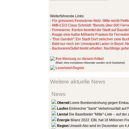
Weiterführende Links:
- Für grösseres Fernwärme-Netz: Mitte reicht Petiti
- IWB-CEO Claus Schmidt: "Bereits über 600 Fern
- Fernwärme: Kanton bereitet die Stadt auf Baustel
- Knapp eine halbe Milliarde Franken für Fernwä
- "Das Gundeli": Ein Stadt-Dorf zwischen zwei Bu
- Bald nur noch ein Unverpackt-Laden in Basel: Abf
- BackwarenOutlet bleibt erhalten: Nachfolge gef
Ihre Meinung zu diesem Artikel
(Mails ohne kompletten Absender werden nicht bearbeitet)
Leserbrief-Regeln
Weitere aktuelle News
News
Oberwil
Leere Bombendrohung gegen Einkau
Laufen
Einbrecher "dank" Verkehrsunfall auf F
Liestal
Die Baselbieter "Mitte"-Liste – auf de
Energie
Bilanz 2022: EBL hat 18 Millionen F
Region
Umwelt-Abo wird im Dezember um 4,4 