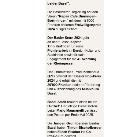
beider Basel".
Die Baselbieter Regierung hat den
Verein
"Repair Café Binningen-
Bottmingen"
mit dem mit 8000
Franken dotierten
Freiwilligenpreis
2024
ausgezeichnet.
Der Basler Stern 2024
geht
an den "Floss"-Kapitän
Tino Krattiger
für seine
Pionierarbeit
im Bereich Kultur und
Stadtleben sowie für sein
Engagement für die
Aufwertung
der Rheingasse.
Das Drum'n'Bass-Produzentenduo
QZB
gewinnt den
Basler Pop-Preis
2024
und erhält die mit
20'000 Franken
dotierte Förderung
und Auszeichnung des
Musikbüro
Basel.
Basel-Stadt
braucht einen neuen
IT-Chef:
Der jetzige Dienststellen-
Leiter
Mario Magnanelli
verlässt
den Posten per Ende Mai 2025.
Die
Jungen Grünliberalen beider
Basel
haben
Timon Bischofberger
neben
Eileen Fischer
ins
Co-
Präsidium
gewählt.