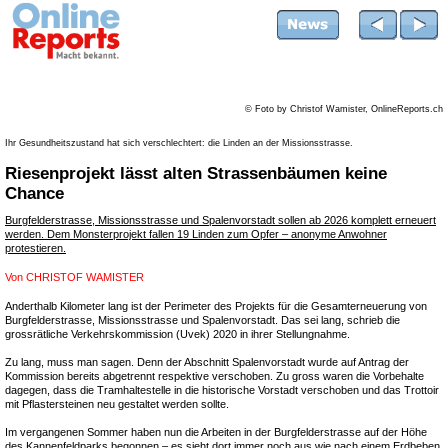
© Foto by Christof Wamister, OnlineReports.ch
Ihr Gesundheitszustand hat sich verschlechtert: die Linden an der Missionsstrasse.
Riesenprojekt lässt alten Strassenbäumen keine
Chance
Burgfelderstrasse, Missionsstrasse und Spalenvorstadt sollen ab 2026 komplett erneuert
werden. Dem Monsterprojekt fallen 19 Linden zum Opfer – anonyme Anwohner
protestieren.
Von
CHRISTOF WAMISTER
Anderthalb Kilometer lang ist der Perimeter des Projekts für die Gesamterneuerung von
Burgfelderstrasse, Missionsstrasse und Spalenvorstadt. Das sei lang, schrieb die
grossrätliche Verkehrskommission (Uvek) 2020 in ihrer Stellungnahme.
Zu lang, muss man sagen. Denn der Abschnitt Spalenvorstadt wurde auf Antrag der
Kommission bereits abgetrennt respektive verschoben. Zu gross waren die Vorbehalte
dagegen, dass die Tramhaltestelle in die historische Vorstadt verschoben und das Trottoir
mit Pflastersteinen neu gestaltet werden sollte.
Im vergangenen Sommer haben nun die Arbeiten in der Burgfelderstrasse auf der Höhe
des Kannenfeldparks begonnen – es sieht dort immer noch aus wie nach einem Erdbeben.