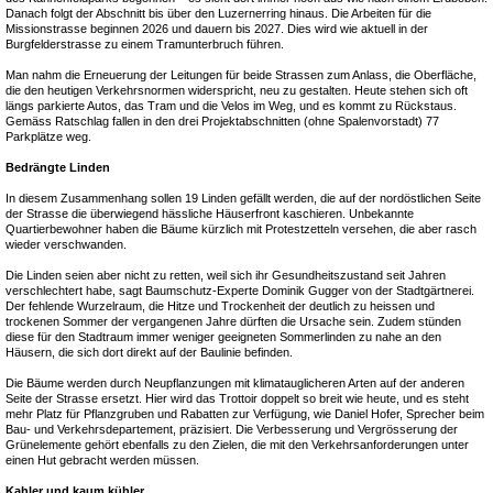
Danach folgt der Abschnitt bis über den Luzernerring hinaus. Die Arbeiten für die
Missionstrasse beginnen 2026 und dauern bis 2027. Dies wird wie aktuell in der
Burgfelderstrasse zu einem Tramunterbruch führen.
Man nahm die Erneuerung der Leitungen für beide Strassen zum Anlass, die Oberfläche,
die den heutigen Verkehrsnormen widerspricht, neu zu gestalten. Heute stehen sich oft
längs parkierte Autos, das Tram und die Velos im Weg, und es kommt zu Rückstaus.
Gemäss Ratschlag fallen in den drei Projektabschnitten (ohne Spalenvorstadt) 77
Parkplätze weg.
Bedrängte Linden
In diesem Zusammenhang sollen 19 Linden gefällt werden, die auf der nordöstlichen Seite
der Strasse die überwiegend hässliche Häuserfront kaschieren. Unbekannte
Quartierbewohner haben die Bäume kürzlich mit Protestzetteln versehen, die aber rasch
wieder verschwanden.
Die Linden seien aber nicht zu retten, weil sich ihr Gesundheitszustand seit Jahren
verschlechtert habe, sagt Baumschutz-Experte Dominik Gugger von der Stadtgärtnerei.
Der fehlende Wurzelraum, die Hitze und Trockenheit der deutlich zu heissen und
trockenen Sommer der vergangenen Jahre dürften die Ursache sein. Zudem stünden
diese für den Stadtraum immer weniger geeigneten Sommerlinden zu nahe an den
Häusern, die sich dort direkt auf der Baulinie befinden.
Die Bäume werden durch Neupflanzungen mit klimatauglicheren Arten auf der anderen
Seite der Strasse ersetzt. Hier wird das Trottoir doppelt so breit wie heute, und es steht
mehr Platz für Pflanzgruben und Rabatten zur Verfügung, wie Daniel Hofer, Sprecher beim
Bau- und Verkehrsdepartement, präzisiert. Die Verbesserung und Vergrösserung der
Grünelemente gehört ebenfalls zu den Zielen, die mit den Verkehrsanforderungen unter
einen Hut gebracht werden müssen.
Kahler und kaum kühler