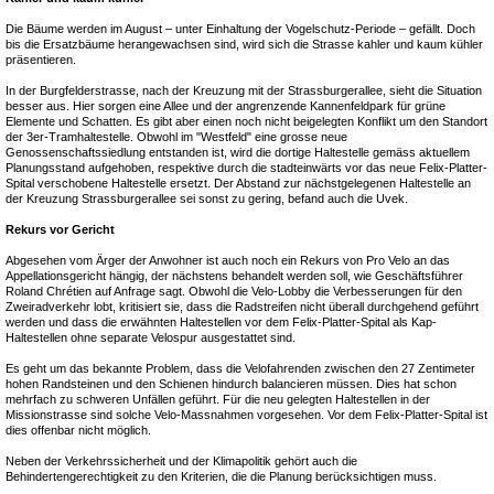
Die Bäume werden im August – unter Einhaltung der Vogelschutz-Periode – gefällt. Doch
bis die Ersatzbäume herangewachsen sind, wird sich die Strasse kahler und kaum kühler
präsentieren.
In der Burgfelderstrasse, nach der Kreuzung mit der Strassburgerallee, sieht die Situation
besser aus. Hier sorgen eine Allee und der angrenzende Kannenfeldpark für grüne
Elemente und Schatten. Es gibt aber einen noch nicht beigelegten Konflikt um den Standort
der 3er-Tramhaltestelle. Obwohl im "Westfeld" eine grosse neue
Genossenschaftssiedlung entstanden ist, wird die dortige Haltestelle gemäss aktuellem
Planungsstand aufgehoben, respektive durch die stadteinwärts vor das neue Felix-Platter-
Spital verschobene Haltestelle ersetzt. Der Abstand zur nächstgelegenen Haltestelle an
der Kreuzung Strassburgerallee sei sonst zu gering, befand auch die Uvek.
Rekurs vor Gericht
Abgesehen vom Ärger der Anwohner ist auch noch ein Rekurs von Pro Velo an das
Appellationsgericht hängig, der nächstens behandelt werden soll, wie Geschäftsführer
Roland Chrétien auf Anfrage sagt. Obwohl die Velo-Lobby die Verbesserungen für den
Zweiradverkehr lobt, kritisiert sie, dass die Radstreifen nicht überall durchgehend geführt
werden und dass die erwähnten Haltestellen vor dem Felix-Platter-Spital als Kap-
Haltestellen ohne separate Velospur ausgestattet sind.
Es geht um das bekannte Problem, dass die Velofahrenden zwischen den 27 Zentimeter
hohen Randsteinen und den Schienen hindurch balancieren müssen. Dies hat schon
mehrfach zu schweren Unfällen geführt. Für die neu gelegten Haltestellen in der
Missionstrasse sind solche Velo-Massnahmen vorgesehen. Vor dem Felix-Platter-Spital ist
dies offenbar nicht möglich.
Neben der Verkehrssicherheit und der Klimapolitik gehört auch die
Behindertengerechtigkeit zu den Kriterien, die die Planung berücksichtigen muss.