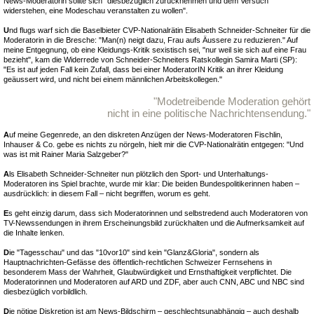
News-Moderatorin sollte sich "diesbezüglich zurücknehmen und dem Versuch
widerstehen, eine Modeschau veranstalten zu wollen".
U
nd flugs warf sich die Baselbieter CVP-Nationalrätin Elisabeth Schneider-Schneiter für die
Moderatorin in die Bresche: "Man(n) neigt dazu, Frau aufs Äussere zu reduzieren." Auf
meine Entgegnung, ob eine Kleidungs-Kritik sexistisch sei, "nur weil sie sich auf eine Frau
bezieht", kam die Widerrede von Schneider-Schneiters Ratskollegin Samira Marti (SP):
"Es ist auf jeden Fall kein Zufall, dass bei einer ModeratorIN Kritik an ihrer Kleidung
geäussert wird, und nicht bei einem männlichen Arbeitskollegen."
"Modetreibende Moderation gehört
nicht in eine politische Nachrichtensendung."
A
uf meine Gegenrede, an den diskreten Anzügen der News-Moderatoren Fischlin,
Inhauser & Co. gebe es nichts zu nörgeln, hielt mir die CVP-Nationalrätin entgegen: "Und
was ist mit Rainer Maria Salzgeber?"
A
ls Elisabeth Schneider-Schneiter nun plötzlich den Sport- und Unterhaltungs-
Moderatoren ins Spiel brachte, wurde mir klar: Die beiden Bundespolitikerinnen haben –
ausdrücklich: in diesem Fall – nicht begriffen, worum es geht.
E
s geht einzig darum, dass sich Moderatorinnen und selbstredend auch Moderatoren von
TV-Newssendungen in ihrem Erscheinungsbild zurückhalten und die Aufmerksamkeit auf
die Inhalte lenken.
D
ie "Tagesschau" und das "10vor10" sind kein "Glanz&Gloria", sondern als
Hauptnachrichten-Gefässe des öffentlich-rechtlichen Schweizer Fernsehens in
besonderem Mass der Wahrheit, Glaubwürdigkeit und Ernsthaftigkeit verpflichtet. Die
Moderatorinnen und Moderatoren auf ARD und ZDF, aber auch CNN, ABC und NBC sind
diesbezüglich vorbildlich.
D
ie nötige Diskretion ist am News-Bildschirm – geschlechtsunabhängig – auch deshalb