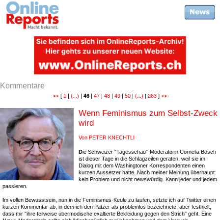
Kommentare
<<
[
1
|
(...)
|
46
|
47
|
48
|
49
|
50
|
(...)
|
263
]
>>
Wenn Feminismus zum Selbst-Zweck
wird
Von PETER KNECHTLI
D
ie Schweizer "Tagesschau"-Moderatorin Cornelia Bösch
ist dieser Tage in die Schlagzeilen geraten, weil sie im
Dialog mit dem Washingtoner Korrespondenten einen
kurzen Aussetzer hatte. Nach meiner Meinung überhaupt
kein Problem und nicht newswürdig. Kann jeder und jedem
passieren.
I
m vollen Bewusstsein, nun in die Feminismus-Keule zu laufen, setzte ich auf Twitter einen
kurzen Kommentar ab, in dem ich den Patzer als problemlos bezeichnete, aber festhielt,
dass mir "ihre teilweise übermodische exaltierte Bekleidung gegen den Strich" geht. Eine