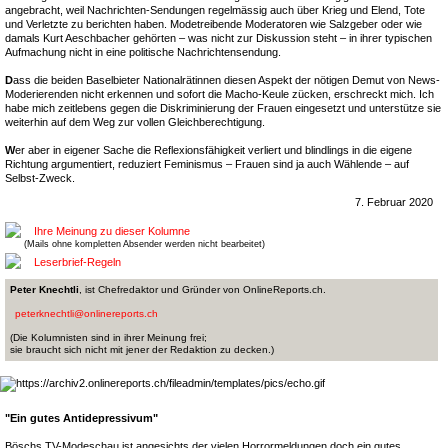
angebracht, weil Nachrichten-Sendungen regelmässig auch über Krieg und Elend, Tote
und Verletzte zu berichten haben. Modetreibende Moderatoren wie Salzgeber oder wie
damals Kurt Aeschbacher gehörten – was nicht zur Diskussion steht – in ihrer typischen
Aufmachung nicht in eine politische Nachrichtensendung.
D
ass die beiden Baselbieter Nationalrätinnen diesen Aspekt der nötigen Demut von News-
Moderierenden nicht erkennen und sofort die Macho-Keule zücken, erschreckt mich. Ich
habe mich zeitlebens gegen die Diskriminierung der Frauen eingesetzt und unterstütze sie
weiterhin auf dem Weg zur vollen Gleichberechtigung.
W
er aber in eigener Sache die Reflexionsfähigkeit verliert und blindlings in die eigene
Richtung argumentiert, reduziert Feminismus – Frauen sind ja auch Wählende – auf
Selbst-Zweck.
7. Februar 2020
Ihre Meinung zu dieser Kolumne
(Mails ohne kompletten Absender werden nicht bearbeitet)
Leserbrief-Regeln
Peter Knechtli
, ist Chefredaktor und Gründer von OnlineReports.ch.
peterknechtli@onlinereports.ch
(Die Kolumnisten sind in ihrer Meinung frei;
sie braucht sich nicht mit jener der Redaktion zu decken.)
"Ein gutes Antidepressivum"
Böschs TV-Modeschau ist angesichts der vielen Horrormeldungen doch ein gutes