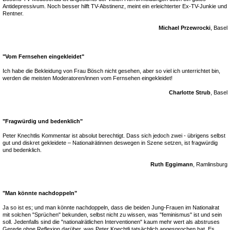
Antidepressivum. Noch besser hilft TV-Abstinenz, meint ein erleichterter Ex-TV-Junkie und
Rentner.
Michael Przewrocki
, Basel
"Vom Fernsehen eingekleidet"
Ich habe die Bekleidung von Frau Bösch nicht gesehen, aber so viel ich unterrichtet bin,
werden die meisten Moderatoren/innen vom Fernsehen eingekleidet!
Charlotte Strub
, Basel
"Fragwürdig und bedenklich"
Peter Knechtlis Kommentar ist absolut berechtigt. Dass sich jedoch zwei - übrigens selbst
gut und diskret gekleidete – Nationalrätinnen deswegen in Szene setzen, ist fragwürdig
und bedenklich.
Ruth Eggimann
, Ramlinsburg
"Man könnte nachdoppeln"
Ja so ist es; und man könnte nachdoppeln, dass die beiden Jung-Frauen im Nationalrat
mit solchen "Sprüchen" bekunden, selbst nicht zu wissen, was "feminismus" ist und sein
soll. Jedenfalls sind die "nationalrätlichen Interventionen" kaum mehr wert als abstruses
Gerede ohne Reflexion darüber, was Peter Knechtli tatsächlich angesprochen hat. Es