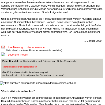
oral genommenen Medikamente dieser Welt schwemmt das Leitungswasser in den
Schlund der natürlichen Gewässer oder, wenn's gut geht, zuerst in die Kläranlagen. Der
Versuch muss scheitern, mir die Menge der Abgase aus Verbrennungsmotoren vorstellen
zu können, die weltweit nur in einer Stunde freigesetzt wird.
U
nd da sammelt einer Aludeckel, die x-milliardenfach rezykliert werden müssten, um nur
eine kleine Aluminiumfabrik betreiben zu können. Kein Gesetz zwingt mich, neben
Aludosen auch Aludeckel zu sammeln. Ich erinnere mich dabei an das bürgerliche Gebot
der Selbstverantwortung, das unser Handeln künftig mit imperativer Macht bestimmen
wird, wie der "Kirchenbote" vielleicht einmal schreiben wird. Ich kann einfach nicht mehr
anders.
1. Januar 2020
Ihre Meinung zu dieser Kolumne
(Mails ohne kompletten Absender werden nicht bearbeitet)
Leserbrief-Regeln
Peter Knechtli
, ist Chefredaktor und Gründer von OnlineReports.ch.
peterknechtli@onlinereports.ch
(Die Kolumnisten sind in ihrer Meinung frei;
sie braucht sich nicht mit jener der Redaktion zu decken.)
"Greta sitzt mir im Nacken"
Auch ich werde nie wieder ein Joghurtdeckeli in den normalen Abfalleimer werfen können.
Das mit dem abziehbaren Karton am Becher hatte ich auch mal per Zufall gesehen und
trenne diese beiden Teile seither. Manchmal ernte ich schon fast mitleidige Blicke von den