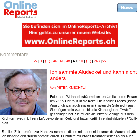
Kommentare
<<
[
1
|
(...)
|
46
|
47
|
48
|
49
|
50
|
(...)
|
263
]
>>
Ich sammle Aludeckel und kann nicht
anders
Von PETER KNECHTLI
F
eiertage, Weihnachtsbäumchen, en famille, gutes Essen,
um 23.55 Uhr raus in die Kälte. Die Knaller-Freaks (keine
Angst: ich war auch mal einer) halten die Stille nicht aus.
Sie mögen nicht warten, bis die Kirchenglocke "zwölf"
geschlagen hat. Sie feuern die letzten Schläge aus dem
Kirchturm weg mit ihrem Luft gewordenen Geld und hatten dafür ihren individuellen Pfüpfli-
Kick.
E
s blieb Zeit, Lektüre zur Hand zu nehmen, die es mir sonst nicht unter die Augen schafft.
Ich blätterte den "Kirchenboten" durch. Er mutete mir etwas frömmlerischer an als auch