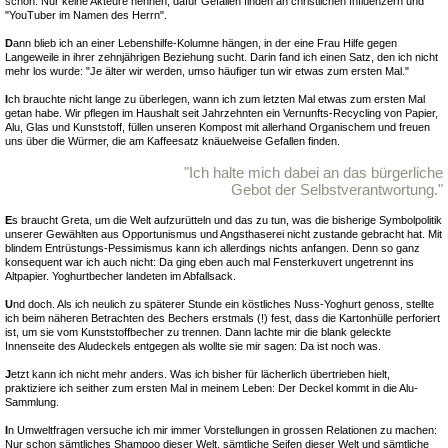
schon. Nur keine Akteure nennen, dafür Gefallen finden an christlichen Influenzern und
"YouTuber im Namen des Herrn".
D
ann blieb ich an einer Lebenshilfe-Kolumne hängen, in der eine Frau Hilfe gegen
Langeweile in ihrer zehnjährigen Beziehung sucht. Darin fand ich einen Satz, den ich nicht
mehr los wurde: "Je älter wir werden, umso häufiger tun wir etwas zum ersten Mal."
I
ch brauchte nicht lange zu überlegen, wann ich zum letzten Mal etwas zum ersten Mal
getan habe. Wir pflegen im Haushalt seit Jahrzehnten ein Vernunfts-Recycling von Papier,
Alu, Glas und Kunststoff, füllen unseren Kompost mit allerhand Organischem und freuen
uns über die Würmer, die am Kaffeesatz knäuelweise Gefallen finden.
"Ich halte mich dabei an das bürgerliche
Gebot der Selbstverantwortung."
E
s braucht Greta, um die Welt aufzurütteln und das zu tun, was die bisherige Symbolpolitik
unserer Gewählten aus Opportunismus und Angsthaserei nicht zustande gebracht hat. Mit
blindem Entrüstungs-Pessimismus kann ich allerdings nichts anfangen. Denn so ganz
konsequent war ich auch nicht: Da ging eben auch mal Fensterkuvert ungetrennt ins
Altpapier. Yoghurtbecher landeten im Abfallsack.
U
nd doch. Als ich neulich zu späterer Stunde ein köstliches Nuss-Yoghurt genoss, stellte
ich beim näheren Betrachten des Bechers erstmals (!) fest, dass die Kartonhülle perforiert
ist, um sie vom Kunststoffbecher zu trennen. Dann lachte mir die blank geleckte
Innenseite des Aludeckels entgegen als wollte sie mir sagen: Da ist noch was.
J
etzt kann ich nicht mehr anders. Was ich bisher für lächerlich übertrieben hielt,
praktiziere ich seither zum ersten Mal in meinem Leben: Der Deckel kommt in die Alu-
Sammlung.
I
n Umweltfragen versuche ich mir immer Vorstellungen in grossen Relationen zu machen:
Nur schon sämtliches Shampoo dieser Welt, sämtliche Seifen dieser Welt und sämtliche