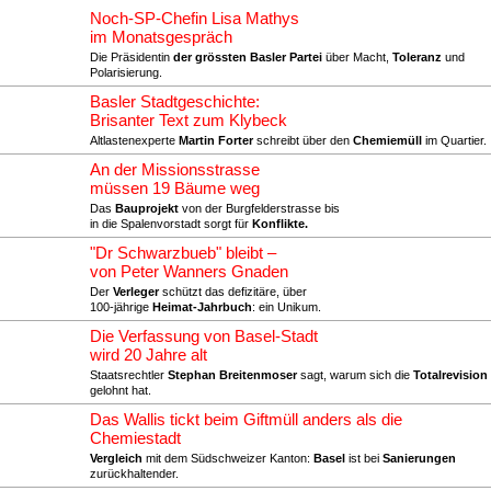
Noch-SP-Chefin Lisa Mathys
im Monatsgespräch
Die Präsidentin
der grössten Basler Partei
über Macht,
Toleranz
und
Polarisierung.
Basler Stadtgeschichte:
Brisanter Text zum Klybeck
Altlastenexperte
Martin Forter
schreibt über den
Chemiemüll
im Quartier.
An der Missionsstrasse
müssen 19 Bäume weg
Das
Bauprojekt
von der Burgfelderstrasse bis
in die Spalenvorstadt sorgt für
Konflikte.
"Dr Schwarzbueb" bleibt –
von Peter Wanners Gnaden
Der
Verleger
schützt das defizitäre, über
100-jährige
Heimat-Jahrbuch
: ein Unikum.
Die Verfassung von Basel-Stadt
wird 20 Jahre alt
Staatsrechtler
Stephan Breitenmoser
sagt, warum sich die
Totalrevision
gelohnt hat.
Das Wallis tickt beim Giftmüll anders als die
Chemiestadt
Vergleich
mit dem Südschweizer Kanton:
Basel
ist bei
Sanierungen
zurückhaltender.