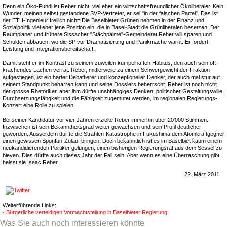
Denn ein Öko-Fundi ist Reber nicht, viel eher ein wirtschaftsfreundlicher Ökoliberaler. Kein
Wunder, meinen selbst gestandene SVP-Vertreter, er sei "in der falschen Partei". Das ist
der ETH-Ingenieur freilich nicht: Die Baselbieter Grünen nehmen in der Finanz und
Sozialpolitik viel eher jene Position ein, die in Basel-Stadt die Grünliberalen besetzen. Der
Raumplaner und frühere Sissacher "Stächpalme"-Gemeinderat Reber will sparen und
Schulden abbauen, wo die SP vor Dramatisierung und Panikmache warnt. Er fordert
Leistung und Integrationsbereitschaft.
Damit steht er im Kontrast zu seinem zuweilen kumpelhaften Habitus, den auch sein oft
krachendes Lachen verrät: Reber, mittlerweile zu einem Schwergewicht der Fraktion
aufgestiegen, ist ein harter Debattierer und konzeptioneller Denker, der auch mal stur auf
seinem Standpunkt beharren kann und seine Dossiers beherrscht. Reber ist noch nicht
der grosse Rhetoriker, aber ihm dürfte unabhängiges Denken, politischer Gestaltungswille,
Durchsetzungsfähgkeit und die Fähigkeit zugemutet werden, im regionalen Regierungs-
Konzert eine Rolle zu spielen.
Bei seiner Kandidatur vor vier Jahren erzielte Reber immerhin über 20'000 Stimmen.
Inzwischen ist sein Bekanntheitsgrad weiter gewachsen und sein Profil deutlicher
geworden. Ausserdem dürfte die Strahlen-Katastrophe in Fukushima dem Atomkraftgegner
einen gewissen Spontan-Zulauf bringen. Doch bekanntlich ist es im Baselbiet kaum einem
neukandidierenden Politiker gelungen, einen bisherigen Regierungsrat aus dem Sessel zu
hieven. Dies dürfte auch dieses Jahr der Fall sein. Aber wenn es eine Überraschung gibt,
heisst sie Isaac Reber.
22. März 2011
Weiterführende Links:
- Bürgerliche verteidigen Vormachtstellung in Baselbieter Regierung
Was Sie auch noch interessieren könnte