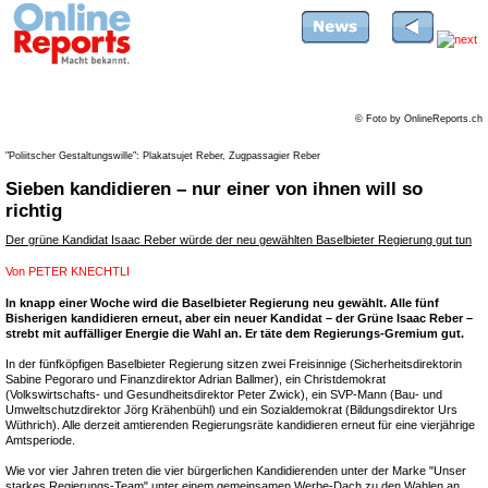
© Foto by OnlineReports.ch
"Poliitscher Gestaltungswille": Plakatsujet Reber, Zugpassagier Reber
Sieben kandidieren – nur einer von ihnen will so
richtig
Der grüne Kandidat Isaac Reber würde der neu gewählten Baselbieter Regierung gut tun
Von
PETER KNECHTLI
In knapp einer Woche wird die Baselbieter Regierung neu gewählt. Alle fünf
Bisherigen kandidieren erneut, aber ein neuer Kandidat – der Grüne Isaac Reber –
strebt mit auffälliger Energie die Wahl an. Er täte dem Regierungs-Gremium gut.
In der fünfköpfigen Baselbieter Regierung sitzen zwei Freisinnige (Sicherheitsdirektorin
Sabine Pegoraro und Finanzdirektor Adrian Ballmer), ein Christdemokrat
(Volkswirtschafts- und Gesundheitsdirektor Peter Zwick), ein SVP-Mann (Bau- und
Umweltschutzdirektor Jörg Krähenbühl) und ein Sozialdemokrat (Bildungsdirektor Urs
Wüthrich). Alle derzeit amtierenden Regierungsräte kandidieren erneut für eine vierjährige
Amtsperiode.
Wie vor vier Jahren treten die vier bürgerlichen Kandidierenden unter der Marke "Unser
starkes Regierungs-Team" unter einem gemeinsamen Werbe-Dach zu den Wahlen an.