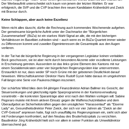
Der Werbeauftritt unterscheidet sich kaum von jenem der letzten Wahlen: Er war
erfolgreich, die SVP und die CVP brachten ihre neuen Kandidaten Krähenbühl und Zwick
mit Bravour durch.
Keine Schlappen, aber auch keine Exzellenz
Wenn nicht alles täuscht, dürfte die Rechnung auch kommendes Wochenende aufgehen.
Der gemeinsame bürgerliche Auftritt unter der Dachmarke der "Bürgerlichen
Zusammenarbeit" (BüZa) ist ein starkes Wahl-Signal an alle, die mit den bisherigen
Verhältnissen im Baselbiet zufrieden sind – auch wenn es im BüZa-Quartett immer wieder
zu Differenzen kommt und zuweilen Eigeninteressen die Gesamtoptik aus den Augen
verlieren.
In der Tat hat die bürgerliche Regierung in der vergangenen Legislatur keinen veritablen
Bock geschossen, sie ist aber nicht durch besondere Akzente oder exzellente Leistungen
in Erscheinung getreten. Ausserdem ist das links-grüne Element des Kantons mit nur
einem Sozialdemokraten unter vier bürgerlichen Regierungsräten klar untervertreten.
Erstaunlich ist nur, dass weder SP noch Grüne mit der gebotenen Deutlichkeit darauf
hinweisen. Wirtschaftskammer-Direktor Hans Rudolf Gysin hätte daraus im umgekehrten
Fall längst eine Serie von Paukenschlägen inszeniert.
Der schärfste Wind blies dem 64-jährigen Finanzdirektor Adrian Ballmer ins Gesicht, der
Steuersenkungen und gleichzeitig rigide Sparprogramme in der Kantonsverwaltung
vorantreibt – die konkreten Sparanträge aber erst nach den Wahlen vorlegen will. Sabine
Pegoraro mutete mit ihrem aktiven Einsatz gegen die Waffenschutzinitiative und dem
Überaufgebot an Sicherheitskräften gegen den unsäglichen "Harassenlauf" als "Eiserne
Lady" an, Gesundheitsdirektor Peter Zwick, der sich vor vier Jahren als "Zwick an der
CVP-Geissel" anpriesen hatte, fügt sich unauffällig ins Regierungsteam ein, sieht sich aber
mit Forderungen konfrontiert, auf den Neubau des Bruderholzspitals zu verzichten.
Baudirektor Jörg Krähenbühl hielt sich vor allem in seiner Funktion als Umweltdirektor
überraschend gut.