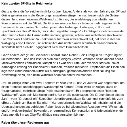
Kein zweiter SP-Sitz in Reichweite
Ganz anders die Vorzeichen im links-grünen Lager: Anders als vor vier Jahren, als SP und
Grüne gemeinsam in die Regierungsratswahlen stiegen, entschlossen sich die Grünen
dieses Jahr, einen eigenen Wahlkampf zu führen, der unabhängig von inhaltlichen
Kompromissen mit der SP ist. Die Grünen versprechen sich davon mehr eigenes Profil.
Ein zusätzlicher zweiter Sitz neben jenem des bisherigen Bildungs-, Kultur- und
Sportdirektors Urs Wüthrich, der in der Legislatur einige Rückschläge hinnehmen musste,
aber zum Schluss die Harmos-Abstimmung gewann, scheint ausserhalb der Reichweite:
Die Oberwiler Landrätin Pia Fankhauser tritt zwar unbeschwert auf, hat aber in diesem
Wahlgang keine Chance. Sie scheint ihre Aussichten auch realistisch einzuschätzen.
Jedenfalls hebt sich ihr Engagement nicht vom Durchschnitt ab.
Ganz anders der grüne Sissacher Landrat Isaac Reber: Sein Drang in die Regierung ist
unübersehbar – und das lässt er sich auch einiges kosten. Während seine andern sechs
Mitbewerbenden kandidieren, kämpft er. Er war der Erste, der mit einer starken Plakat-
Kampagne entlang der Baselbieter Strassen Präsenz markierte. Empfanden die Einen den
logistisch eindrücklichen Auftritt als aufdringlich, gestanden Andere dem Neuling die
Notwendigkeit zu, sich beim Wahlvolk noch bekannter zu machen.
Der 49-jährige Vater von zwei Töchtern im Alter von 19 und 21 Jahren war angetreten, um
einen "komplett unabhängigen Wahlkampf zu führen". Dabei wolle er zeigen, dass er
"pragmatische, mehrheitsfähige Politik machen kann". Er verspreche einen "heissen
Wahlkampf". Was sein Marketing betrifft, hat er alle geschlagen: Die Grünen boten dieses
Jahr – vom "Greenbull.ch"-Sujet über die grün verpackten Schaummohrenköpfe bis zum
eBoard-Auftritt am Basler Bahnhof – klar den originellsten Wahlkampf. Inhaltlich sind die
Überraschungen ausgeblieben. Reber liess es bei allgemeinen Aussagen wie "Wirtschaft
und Umwelt verbinden" bewenden, er vermied jede Konfrontation und jede polarisierende
Aussage, die ihn als Öko-Fundi hätte missverstehen könnte.
Reber täte dieser Regierung gut