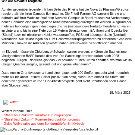
Wie die Novartis reagierte
Auf der gegenüberliegenden, linken Seite des Rheins hat die Novartis Pharma AG sofort
reagiert, als sie ihren Campus flott machte. Die Friedli Partner AG sanierte für sie und
schreibt auf ihrer Website: "Auf dem Novartis Campus in Basel musste zur Vorbereitung
neuer Gebäude eine umfangreiche Altlastensanierung durchgeführt werden. Aufgrund der
mehr als hundertjährigen Industriegeschichte (insbesondere Farbstoffherstellung) waren
im Untergrund bis in eine Tiefe von 15 Metern Belastungen mit Anilinen und Quecksilber
(Südteil) bzw. mit chlorierten Kohlenwasserstoffen, PCB und Lösungsmitteln (Nordteil)
vorhanden. Alle Belastungen bis zum Grundwasserspiegel waren zu entfernen." Wie viele
Millionen Franken die Arbeiten gekostet haben, will Novartis nicht öffentlich machen.
Im Klybeck müsse ein Chlorbenzol-Schaden saniert werden, erklären die Bauherrinnen.
Voreigentümerin BASF bereite dies vor. Die Sanierungsarbeiten sollen nach 2028
beginnen. Jürgen Friedrichs gibt das Ziel bekannt: "Einen Ort zu schaffen, wo man wie im
übrigen Quartier sorglos, gesund, gut und gerne leben kann."
Dass nun im Grundwasser anhand einer Liste nach 200 Stoffen gesucht wird – deutlich
mehr als bis anhin –stimmt Forter positiv. "Ich hoffe, diese Liste enthält die Stoffe, mit
denen hier gearbeitet wurde." Der Altlastenexperte geht nicht unzufrieden nach Hause –
aber Skepsis bleibt.
18. März 2025
Weiterführende Links:
- "Basel baut Zukunft": Initiative zurückgezogen
- "Basel baut Zukunft": Komitee begrüsst Kompromiss
- Gelbe Wolke stieg aus dem Sondermüllofen im Klybeck