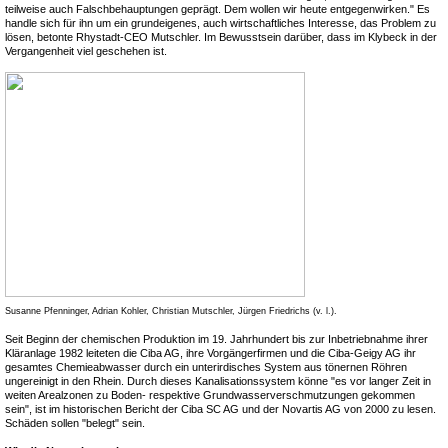
teilweise auch Falschbehauptungen geprägt. Dem wollen wir heute entgegenwirken." Es
handle sich für ihn um ein grundeigenes, auch wirtschaftliches Interesse, das Problem zu
lösen, betonte Rhystadt-CEO Mutschler. Im Bewusstsein darüber, dass im Klybeck in der
Vergangenheit viel geschehen ist.
Susanne Pfenninger, Adrian Kohler, Christian Mutschler, Jürgen Friedrichs (v. l.).
Seit Beginn der chemischen Produktion im 19. Jahrhundert bis zur Inbetriebnahme ihrer
Kläranlage 1982 leiteten die Ciba AG, ihre Vorgängerfirmen und die Ciba-Geigy AG ihr
gesamtes Chemieabwasser durch ein unterirdisches System aus tönernen Röhren
ungereinigt in den Rhein. Durch dieses Kanalisationssystem könne "es vor langer Zeit in
weiten Arealzonen zu Boden- respektive Grundwasserverschmutzungen gekommen
sein", ist im historischen Bericht der Ciba SC AG und der Novartis AG von 2000 zu lesen.
Schäden sollen "belegt" sein.