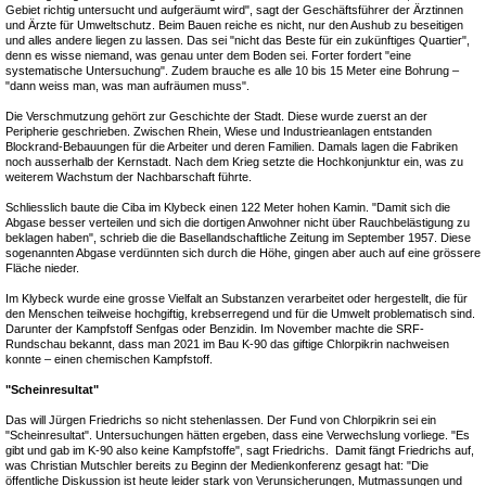
Gebiet richtig untersucht und aufgeräumt wird", sagt der Geschäftsführer der Ärztinnen
und Ärzte für Umweltschutz. Beim Bauen reiche es nicht, nur den Aushub zu beseitigen
und alles andere liegen zu lassen. Das sei "nicht das Beste für ein zukünftiges Quartier",
denn es wisse niemand, was genau unter dem Boden sei. Forter fordert "eine
systematische Untersuchung". Zudem brauche es alle 10 bis 15 Meter eine Bohrung –
"dann weiss man, was man aufräumen muss".
Die Verschmutzung gehört zur Geschichte der Stadt. Diese wurde zuerst an der
Peripherie geschrieben. Zwischen Rhein, Wiese und Industrieanlagen entstanden
Blockrand-Bebauungen für die Arbeiter und deren Familien. Damals lagen die Fabriken
noch ausserhalb der Kernstadt. Nach dem Krieg setzte die Hochkonjunktur ein, was zu
weiterem Wachstum der Nachbarschaft führte.
Schliesslich baute die Ciba im Klybeck einen 122 Meter hohen Kamin. "Damit sich die
Abgase besser verteilen und sich die dortigen Anwohner nicht über Rauchbelästigung zu
beklagen haben", schrieb die die Basellandschaftliche Zeitung im September 1957. Diese
sogenannten Abgase verdünnten sich durch die Höhe, gingen aber auch auf eine grössere
Fläche nieder.
Im Klybeck wurde eine grosse Vielfalt an Substanzen verarbeitet oder hergestellt, die für
den Menschen teilweise hochgiftig, krebserregend und für die Umwelt problematisch sind.
Darunter der Kampfstoff Senfgas oder Benzidin. Im November machte die SRF-
Rundschau bekannt, dass man 2021 im Bau K-90 das giftige Chlorpikrin nachweisen
konnte – einen chemischen Kampfstoff.
"Scheinresultat"
Das will Jürgen Friedrichs so nicht stehenlassen. Der Fund von Chlorpikrin sei ein
"Scheinresultat". Untersuchungen hätten ergeben, dass eine Verwechslung vorliege. "Es
gibt und gab im K-90 also keine Kampfstoffe", sagt Friedrichs. Damit fängt Friedrichs auf,
was Christian Mutschler bereits zu Beginn der Medienkonferenz gesagt hat: "Die
öffentliche Diskussion ist heute leider stark von Verunsicherungen, Mutmassungen und