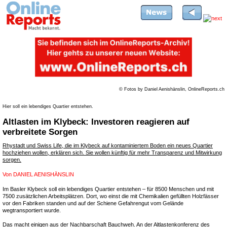
© Fotos by Daniel Aenishänslin, OnlineReports.ch
Hier soll ein lebendiges Quartier entstehen.
Altlasten im Klybeck: Investoren reagieren auf
verbreitete Sorgen
Rhystadt und Swiss Life, die im Klybeck auf kontaminiertem Boden ein neues Quartier
hochziehen wollen, erklären sich. Sie wollen künftig für mehr Transparenz und Mitwirkung
sorgen.
Von
DANIEL AENISHÄNSLIN
Im Basler Klybeck soll ein lebendiges Quartier entstehen – für 8500 Menschen und mit
7500 zusätzlichen Arbeitsplätzen. Dort, wo einst die mit Chemikalien gefüllten Holzfässer
vor den Fabriken standen und auf der Schiene Gefahrengut vom Gelände
wegtransportiert wurde.
Das macht einigen aus der Nachbarschaft Bauchweh. An der Altlastenkonferenz des