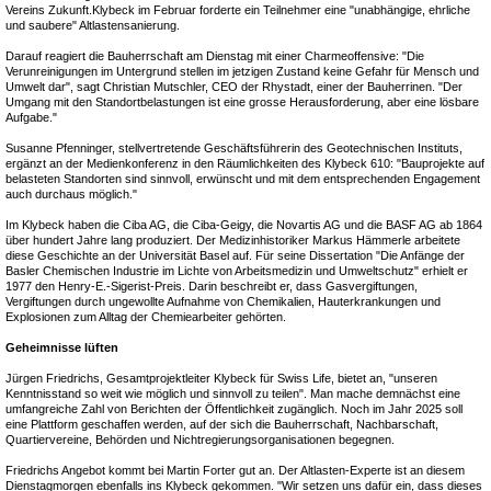
Vereins Zukunft.Klybeck im Februar forderte ein Teilnehmer eine "unabhängige, ehrliche
und saubere" Altlastensanierung.
Darauf reagiert die Bauherrschaft am Dienstag mit einer Charmeoffensive: "Die
Verunreinigungen im Untergrund stellen im jetzigen Zustand keine Gefahr für Mensch und
Umwelt dar", sagt Christian Mutschler, CEO der Rhystadt, einer der Bauherrinen. "Der
Umgang mit den Standortbelastungen ist eine grosse Herausforderung, aber eine lösbare
Aufgabe."
Susanne Pfenninger, stellvertretende Geschäftsführerin des Geotechnischen Instituts,
ergänzt an der Medienkonferenz in den Räumlichkeiten des Klybeck 610: "Bauprojekte auf
belasteten Standorten sind sinnvoll, erwünscht und mit dem entsprechenden Engagement
auch durchaus möglich."
Im Klybeck haben die Ciba AG, die Ciba-Geigy, die Novartis AG und die BASF AG ab 1864
über hundert Jahre lang produziert. Der Medizinhistoriker Markus Hämmerle arbeitete
diese Geschichte an der Universität Basel auf. Für seine Dissertation "Die Anfänge der
Basler Chemischen Industrie im Lichte von Arbeitsmedizin und Umweltschutz" erhielt er
1977 den Henry-E.-Sigerist-Preis. Darin beschreibt er, dass Gasvergiftungen,
Vergiftungen durch ungewollte Aufnahme von Chemikalien, Hauterkrankungen und
Explosionen zum Alltag der Chemiearbeiter gehörten.
Geheimnisse lüften
Jürgen Friedrichs, Gesamtprojektleiter Klybeck für Swiss Life, bietet an, "unseren
Kenntnisstand so weit wie möglich und sinnvoll zu teilen". Man mache demnächst eine
umfangreiche Zahl von Berichten der Öffentlichkeit zugänglich. Noch im Jahr 2025 soll
eine Plattform geschaffen werden, auf der sich die Bauherrschaft, Nachbarschaft,
Quartiervereine, Behörden und Nichtregierungsorganisationen begegnen.
Friedrichs Angebot kommt bei Martin Forter gut an. Der Altlasten-Experte ist an diesem
Dienstagmorgen ebenfalls ins Klybeck gekommen. "Wir setzen uns dafür ein, dass dieses