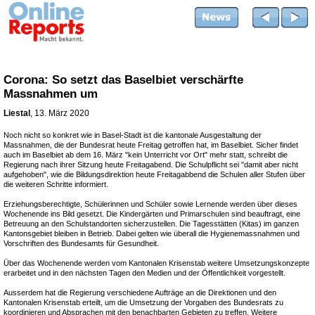
Corona: So setzt das Baselbiet verschärfte
Massnahmen um
Liestal
, 13. März 2020
Noch nicht so konkret wie in Basel-Stadt ist die kantonale Ausgestaltung der
Massnahmen, die der Bundesrat heute Freitag getroffen hat, im Baselbiet. Sicher findet
auch im Baselbiet ab dem 16. März "kein Unterricht vor Ort" mehr statt, schreibt die
Regierung nach ihrer Sitzung heute Freitagabend. Die Schulpflicht sei "damit aber nicht
aufgehoben", wie die Bildungsdirektion heute Freitagabbend die Schulen aller Stufen über
die weiteren Schritte informiert.
Erziehungsberechtigte, Schülerinnen und Schüler sowie Lernende werden über dieses
Wochenende ins Bild gesetzt. Die Kindergärten und Primarschulen sind beauftragt, eine
Betreuung an den Schulstandorten sicherzustellen. Die Tagesstätten (Kitas) im ganzen
Kantonsgebiet bleiben in Betrieb. Dabei gelten wie überall die Hygienemassnahmen und
Vorschriften des Bundesamts für Gesundheit.
Über das Wochenende werden vom Kantonalen Krisenstab weitere Umsetzungskonzepte
erarbeitet und in den nächsten Tagen den Medien und der Öffentlichkeit vorgestellt.
Ausserdem hat die Regierung verschiedene Aufträge an die Direktionen und den
Kantonalen Krisenstab erteilt, um die Umsetzung der Vorgaben des Bundesrats zu
koordinieren und Absprachen mit den benachbarten Gebieten zu treffen. Weitere