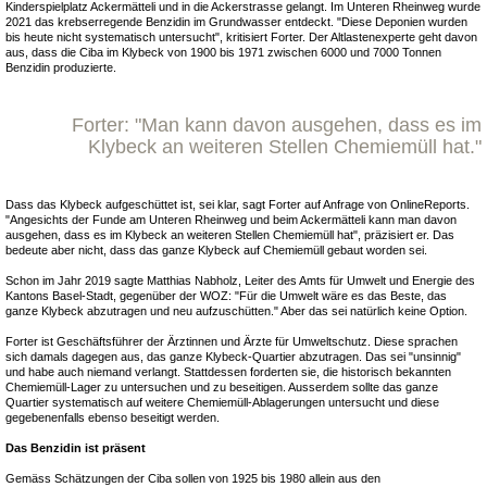
Kinderspielplatz Ackermätteli und in die Ackerstrasse gelangt. Im Unteren Rheinweg wurde
2021 das krebserregende Benzidin im Grundwasser entdeckt. "Diese Deponien wurden
bis heute nicht systematisch untersucht", kritisiert Forter. Der Altlastenexperte geht davon
aus, dass die Ciba im Klybeck von 1900 bis 1971 zwischen 6000 und 7000 Tonnen
Benzidin produzierte.
Forter: "Man kann davon ausgehen, dass es im
Klybeck an weiteren Stellen Chemiemüll hat."
Dass das Klybeck aufgeschüttet ist, sei klar, sagt Forter auf Anfrage von OnlineReports.
"Angesichts der Funde am Unteren Rheinweg und beim Ackermätteli kann man davon
ausgehen, dass es im Klybeck an weiteren Stellen Chemiemüll hat", präzisiert er. Das
bedeute aber nicht, dass das ganze Klybeck auf Chemiemüll gebaut worden sei.
Schon im Jahr 2019 sagte Matthias Nabholz, Leiter des Amts für Umwelt und Energie des
Kantons Basel-Stadt, gegenüber der WOZ: "Für die Umwelt wäre es das Beste, das
ganze Klybeck abzutragen und neu aufzuschütten." Aber das sei natürlich keine Option.
Forter ist Geschäftsführer der Ärztinnen und Ärzte für Umweltschutz. Diese sprachen
sich damals dagegen aus, das ganze Klybeck-Quartier abzutragen. Das sei "unsinnig"
und habe auch niemand verlangt. Stattdessen forderten sie, die historisch bekannten
Chemiemüll-Lager zu untersuchen und zu beseitigen. Ausserdem sollte das ganze
Quartier systematisch auf weitere Chemiemüll­-Ablagerungen untersucht und diese
gegebenenfalls ebenso beseitigt werden.
Das Benzidin ist präsent
Gemäss Schätzungen der Ciba sollen von 1925 bis 1980 allein aus den