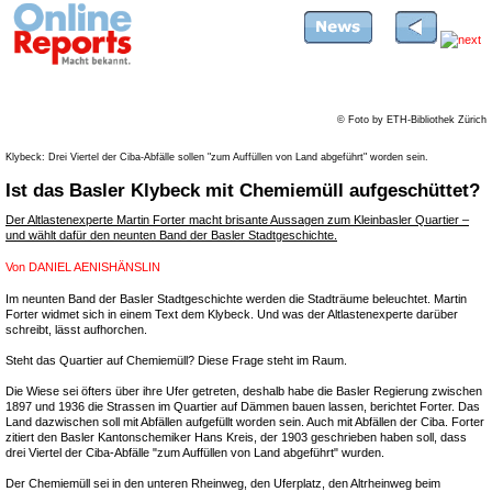
© Foto by ETH-Bibliothek Zürich
Klybeck: Drei Viertel der Ciba-Abfälle sollen "zum Auffüllen von Land abgeführt" worden sein.
Ist das Basler Klybeck mit Chemiemüll aufgeschüttet?
Der Altlastenexperte Martin Forter macht brisante Aussagen zum Kleinbasler Quartier –
und wählt dafür den neunten Band der Basler Stadtgeschichte.
Von
DANIEL AENISHÄNSLIN
Im neunten Band der Basler Stadtgeschichte werden die Stadträume beleuchtet. Martin
Forter widmet sich in einem Text dem Klybeck. Und was der Altlastenexperte darüber
schreibt, lässt aufhorchen.
Steht das Quartier auf Chemiemüll? Diese Frage steht im Raum.
Die Wiese sei öfters über ihre Ufer getreten, deshalb habe die Basler Regierung zwischen
1897 und 1936 die Strassen im Quartier auf Dämmen bauen lassen, berichtet Forter. Das
Land dazwischen soll mit Abfällen aufgefüllt worden sein. Auch mit Abfällen der Ciba. Forter
zitiert den Basler Kantonschemiker Hans Kreis, der 1903 geschrieben haben soll, dass
drei Viertel der Ciba-Abfälle "zum Auffüllen von Land abgeführt" wurden.
Der Chemiemüll sei in den unteren Rheinweg, den Uferplatz, den Altrheinweg beim