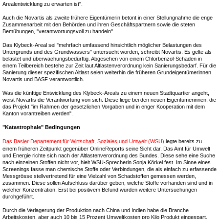
Arealentwicklung zu erwarten ist".
Auch die Novartis als zweite frühere Eigentümerin betont in einer Stellungnahme die enge
Zusammenarbeit mit den Behörden und ihren Geschäftspartnern sowie die steten
Bemühungen, "verantwortungsvoll zu handeln".
Das Klybeck-Areal sei "mehrfach umfassend hinsichtlich möglicher Belastungen des
Untergrunds und des Grundwassers" untersucht worden, schreibt Novartis. Es gelte als
belastet und überwachungsbedürftig. Abgesehen von einem Chlorbenzol-Schaden in
einem Teilbereich bestehe zur Zeit laut Altlastenverordnung kein Sanierungsbedarf. Für die
Sanierung dieser spezifischen Altlast seien weiterhin die früheren Grundeigentümerinnen
Novartis und BASF verantwortlich.
Was die künftige Entwicklung des Klybeck-Areals zu einem neuen Stadtquartier angeht,
weist Novartis die Verantwortung von sich. Diese liege bei den neuen Eigentümerinnen, die
das Projekt "im Rahmen der gesetzlichen Vorgaben und in enger Kooperation mit dem
Kanton vorantreiben werden".
"Katastrophale" Bedingungen
Das Basler Departement für Wirtschaft, Soziales und Umwelt (WSU)
legte bereits zu
einem früheren Zeitpunkt gegenüber OnlineReports seine Sicht dar. Das Amt für Umwelt
und Energie richte sich nach der Altlastenverordnung des Bundes. Diese sehe eine Suche
nach einzelnen Stoffen nicht vor, hielt WSU-Sprecherin Sonja Körkel fest. Im Sinne eines
Screenings fasse man chemische Stoffe oder Verbindungen, die als einfach zu erfassende
Messgrösse stellvertretend für eine Vielzahl von Schadstoffen gemessen werden,
zusammen. Diese sollen Aufschluss darüber geben, welche Stoffe vorhanden sind und in
welcher Konzentration. Erst bei positivem Befund würden weitere Untersuchungen
durchgeführt.
Durch die Verlagerung der Produktion nach China und Indien habe die Branche
Arbeitskosten, aber auch 10 bis 15 Prozent Umweltkosten pro Kilo Produkt eingespart,