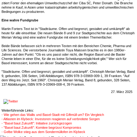
zitiert Forter den ehemaligen Umweltschutzchef der Ciba SC, Peter Donath. Die Branche
nehme in Kauf, in Asien unter katastrophalen arbeitshygienischen und umwelttechnischen
Bedingungen zu produzieren.
Eine wahre Fundgrube
Martin Forters Text ist in "Stadträume. Offen und begrenzt, gestaltet und umkämpft" ab
heute für alle einsehbar. Die neuen Bände 8 und 9 zur Stadtgeschichte aus dem Christoph
Merian Verlag sind eine wahre Fundgrube mit einem breiten Themenfächer.
Beide Bände befassen sich in mehreren Texten mit den Bereichen Chemie, Pharma und
Life Sciences. Die verstorbene Journalistin Toya Maissen brachte es in den 1980er-
Jahren auf den Punkt: "Ob es uns passt oder nicht, die Region Basel und die Basler
Chemie leben in einer Ehe, für die es keine Scheidungsmöglichkeit gibt." Wer sich für
Basel interessiert, kommt an dieser Stadtgeschichte nicht vorbei.
"Stadträume. Offen und begrenzt, gestaltet und umkämpft". Christoph Merian Verlag, Band
9, gebunden, 336 Seiten, 148 Abbildungen, ISBN 978-3-03969-009-1, 39 Franken. "Auf
dem Weg ins Jetzt. Seit 1960". Christoph Merian Verlag, Band 8, gebunden, 328 Seiten,
137 Abbildungen, ISBN 978-3-03969-008-4, 39 Franken.
27. März 2025
Weiterführende Links:
- Wie gehen das Wallis und Basel-Stadt mit Giftmüll um? Ein Vergleich
- Altlasten im Klybeck: Investoren reagieren auf verbreitete Sorgen
- "Basel baut Zukunft": Initiative zurückgezogen
- "Basel baut Zukunft": Komitee begrüsst Kompromiss
- Gelbe Wolke stieg aus dem Sondermüllofen im Klybeck