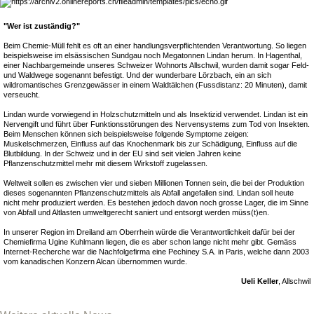
"Wer ist zuständig?"
Beim Chemie-Müll fehlt es oft an einer handlungsverpflichtenden Verantwortung. So liegen
beispielsweise im elsässischen Sundgau noch Megatonnen Lindan herum. In Hagenthal,
einer Nachbargemeinde unseres Schweizer Wohnorts Allschwil, wurden damit sogar Feld-
und Waldwege sogenannt befestigt. Und der wunderbare Lörzbach, ein an sich
wildromantisches Grenzgewässer in einem Waldtälchen (Fussdistanz: 20 Minuten), damit
verseucht.
Lindan wurde vorwiegend in Holzschutzmitteln und als Insektizid verwendet. Lindan ist ein
Nervengift und führt über Funktionsstörungen des Nervensystems zum Tod von Insekten.
Beim Menschen können sich beispielsweise folgende Symptome zeigen:
Muskelschmerzen, Einfluss auf das Knochenmark bis zur Schädigung, Einfluss auf die
Blutbildung. In der Schweiz und in der EU sind seit vielen Jahren keine
Pflanzenschutzmittel mehr mit diesem Wirkstoff zugelassen.
Weltweit sollen es zwischen vier und sieben Millionen Tonnen sein, die bei der Produktion
dieses sogenannten Pflanzenschutzmittels als Abfall angefallen sind. Lindan soll heute
nicht mehr produziert werden. Es bestehen jedoch davon noch grosse Lager, die im Sinne
von Abfall und Altlasten umweltgerecht saniert und entsorgt werden müss(t)en.
In unserer Region im Dreiland am Oberrhein würde die Verantwortlichkeit dafür bei der
Chemiefirma Ugine Kuhlmann liegen, die es aber schon lange nicht mehr gibt. Gemäss
Internet-Recherche war die Nachfolgefirma eine Pechiney S.A. in Paris, welche dann 2003
vom kanadischen Konzern Alcan übernommen wurde.
Ueli Keller
, Allschwil