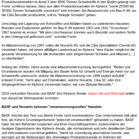
Produktionsbetrieben im Areal 3 über 9500 Tonnen Schadstoffe in den Boden gelangt sein.
Forter schliesst daraus, dass aus allen Produktionsarealen im Klybeck "somit 25'000 bis
35'000 Tonnen Schadstoffe versickert" sein könnten. Am Abwasserrohr von Bau K-99, wo
die Ciba Benzidin produzierte, soll es "belegte Schäden" geben.
Umschlag und Lagerung von Rohstoffen und Abfällen haben zu zahlreichen Havarien,
Bränden und Explosionen geführt. Im Bau K-99 loderten 1907 und 1910 "Grossfeuer".
1967 brannte es erneut. "Mit dem Löschwasser könnten auch Benzidin und andere Stoffe
in den Untergrund geflossen sein", schreibt Forter.
Im Altlastenvertrag von 1997 sollen die Novartis AG und die Ciba Spezialitäten Chemie AG
vereinbart haben, mit einem allfälligen Landverkauf im Klybeck "dem Käufer möglichst die
gesamte Verantwortung für alle drohenden oder eingetretenen Schäden und Altlasten […]
zu überbinden".
Anfang der 2000er-Jahre wurde eine Altlastenuntersuchung durchgeführt. "Boden und
Grundwasser wurden mit Billigung des Basler Amts für Umwelt und Energie meist nur auf
Schadstoffe untersucht, welche die Altlastenverordnung von 1998 explizit aufzählt",
kritisiert Forter, "nicht aber auf Chemikalien, welche Novartis, Ciba SC oder ihre
Vorgängerfirmen im Klybeck verwendet hatten, wie zum Beispiel Benzidin."
2019 verkauften Novartis und BASF ihre Klybeck-Areale.
Swiss Life und Rhystadt
wollen
nun darauf ein Wohnquartier errichten.
BASF und Novartis betonen "verantwortungsvolles" Handeln
BASF möchte den Text von Martin Forter nicht kommentieren. Das Unternehmen hält aber
fest, als frühere Grundeigentümerin "jederzeit verantwortlich" gehandelt zu haben. BASF
habe mit den Behörden kooperiert und ihren Geschäftspartnern, insbesondere der
heutigen Eigentümerin des Klybeck-Areals, alle vorhandenen und sehr detaillierten Daten
und Informationen zum Areal geliefert, "damit sie zuverlässig abschätzen konnte, was
bezogen auf die Belastungen des ehemaligen Produktionsareals im Rahmen der