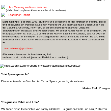
10. Juli 2023
Ihre Meinung zu dieser Kolumne
(Mails ohne kompletten Absender werden nicht bearbeitet)
Leserbrief-Regeln
Marc Schinzel
, geboren 1963, studierte und doktorierte an der juristischen Fakultät Basel
und absolvierte ein Postdoc-Studium in Völkerrecht und internationalen Beziehungen an
der Columbia University, New York. Er arbeitet beim Bundesamt für Justiz mit
Schwerpunkten im Staats- und Religionsrecht. Mit seiner Familie wohnt er in Binningen, wo
er aufgewachsen ist. Seit 2015 vertritt er die FDP im Baselbieter Landrat, seit Juli 2024 ist
er Gemeinderat in Binningen. Schinzel gehört der Geschäftsleitung der FDP BL an. Seine
Interessen sind Geschichte, Musik sowie nahe und ferne Kulturen. © Foto Landeskanzlei
BL
marc.schinzel@gmail.com
(Die Kolumnisten sind in ihrer Meinung frei;
sie braucht sich nicht mit jener der Redaktion zu decken.)
"Hat Spass gemacht"
Eine abenteuerliche Geschichte: Es hat Spass gemacht, sie zu lesen.
Marina Fink
, Zunzgen
"Es grüssen Pablo und Lola"
Wir finden diese Geschichte von Tabby allerliebst. Es grüssen Pablo und Lola, 2 Katzen