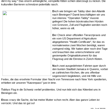
did it my way." Das enorm anhängliche, verspielte Kitten schien überzeugt zu nicken. Die
kulturellen Barrieren schmolzen jedenfalls rasch.
D
och wie bringen wir Tabby über den Atlantik
nach Binningen? Damit beschäftigten wir uns
nun intensiv. "Operation Tabby" musste
gelingen! Die hohen bürokratischen Hürden
von Grenzen, Zoll und Flughafen werden noch
höher, wenn es eilt.
D
er Check einer offiziellen Tierarztpraxis und
ein vom US Department of Agriculture
abgegebenes "Health Certificate", für das es
normalerweise zwei Wochen benötigt, waren
zwingend nötig. Wir hatten aber noch drei Tage
und brauchten das unterschriebene und
gestempelte Originaldokument für das
Flugzeug und die Einreise in Zürich-Kloten.
N
ach zwei ausgedehnten Fahrten quer durch
den bunten Stadtteil Jamaica in Queens, vorbei
an zahlreichen Kirchen, die uns offenbar
segensreich begleiteten, und mit Hilfe von
Fedex, die das ersehnte Formular über Nacht von Tennessee nach New York spedierten,
erhielten wir unseren "Katzenpass" just in time.
T
abbys Flug in die Schweiz verlief problemlos. Und nun lebt sich das Kittenbei uns in
Binningen ein.
E
twas crazy die Sache, da hat meine Mutter schon recht. Aber das ganze Leben ist
verrückt. Und das ist gut so!