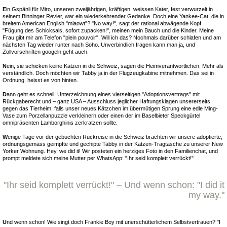
E
in Gspänli für Miro, unseren zweijährigen, kräftigen, weissen Kater, fest verwurzelt in
seinem Binninger Revier, war ein wiederkehrender Gedanke. Doch eine Yankee-Cat, die in
breitem American English "miaowt"? "No way!", sagt der rational abwägende Kopf.
"Fügung des Schicksals, sofort zupacken!", meinen mein Bauch und die Kinder. Meine
Frau gibt mir am Telefon "plein pouvoir". Will ich das? Nochmals darüber schlafen und am
nächsten Tag wieder runter nach Soho. Unverbindlich fragen kann man ja, und
Zollvorschriften googeln geht auch.
N
ein, sie schicken keine Katzen in die Schweiz, sagen die Heimverantwortlichen. Mehr als
verständlich. Doch möchten wir Tabby ja in der Flugzeugkabine mitnehmen. Das sei in
Ordnung, heisst es von hinten.
D
ann geht es schnell: Unterzeichnung eines vierseitigen "Adoptionsvertrags" mit
Rückgaberecht und – ganz USA – Ausschluss jeglicher Haftungsklagen unsererseits
gegen das Tierheim, falls unser neues Kätzchen im übermütigen Sprung eine edle Ming-
Vase zum Porzellanpuzzle verkleinern oder einen der im Baselbieter Speckgürtel
omnipräsenten Lamborghinis zerkratzen sollte.
W
enige Tage vor der gebuchten Rückreise in die Schweiz brachten wir unsere adoptierte,
ordnungsgemäss geimpfte und gechipte Tabby in der Katzen-Tragtasche zu unserer New
Yorker Wohnung. Hey, we did it! Wir posteten ein herziges Foto in den Familienchat, und
prompt meldete sich meine Mutter per WhatsApp: "Ihr seid komplett verrückt!"
"Ihr seid komplett verrückt!" – Und wenn schon: "I did it
my way."
U
nd wenn schon! Wie singt doch Frankie Boy mit unerschütterlichem Selbstvertrauen? "I