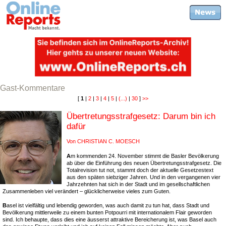
Gast-Kommentare
[
1
|
2
|
3
|
4
|
5
|
(...)
|
30
]
>>
Übertretungsstrafgesetz: Darum bin ich
dafür
Von CHRISTIAN C. MOESCH
A
m kommenden 24. November stimmt die Basler Bevölkerung
ab über die Einführung des neuen Übertretungsstrafgesetz. Die
Totalrevision tut not, stammt doch der aktuelle Gesetzestext
aus den späten siebziger Jahren. Und in den vergangenen vier
Jahrzehnten hat sich in der Stadt und im gesellschaftlichen
Zusammenleben viel verändert – glücklicherweise vieles zum Guten.
B
asel ist vielfältig und lebendig geworden, was auch damit zu tun hat, dass Stadt und
Bevölkerung mittlerweile zu einem bunten Potpourri mit internationalem Flair geworden
sind. Ich behaupte, dass dies eine äusserst attraktive Bereicherung ist, was Basel auch