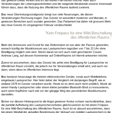
das gewisse Etwas verleiht und ich auf keinen Fall missen möchte. Aber auch
Veränderungen der Lebensgewohnheiten und die steigende Attraktivität unserer Innenstadt
führen dazu, dass die Nutzung des öffentlichen Raums laufend zunimmt.
D
as neue Übertretungsstrafgesetz bringt nun viele Neuerungen, die diesen
Veränderungen Rechnung tragen. Das Gesetz ist wesentlich moderner und liberaler, in
gewissen Bereichen auch sozialer geworden. Das Parlament hat daher mit grossem Mehr
das neue Gesetz im vergangenen Februar verabschiedet.
"Kein Freipass für eine Wild-Beschallung
des öffentlichen Raums."
S
tein des Anstosses und Grund für das Referendum ist nun aber der Passus geworden,
wonach künftig der Musikkonsum aus Lautsprechern tagsüber von 7 bis 22 Uhr ohne
Bewilligung möglich sein wird. Stören daran tut sich auch mein geschätzter Cousin
Andreas Lang, auf dessen Kommentar auf OnlineReports ich hiermit antworten möchte.
Z
uerst ist anzumerken, dass das Gesetz bis anhin eine Bewilligung für Lautsprecher im
öffentlichen Raum vorsieht, die jedoch nur für Veranstaltungen erteilt wird, und auch nur
dann, wenn diese im öffentlichen Interesse liegt.
N
un besitzen heutzutage die meisten elektronischen Geräte, vorab auch Mobiltelefone,
eingebaute Lautsprecher. Hier hinkt daher der Vergleich mit demjenigen Begriff, wie er
weiland 1978 im Gesetz verankert wurde. Heute ist es denn auch nicht unüblich, Musik ab
einem Handy-Lautsprecher oder einem kleine portablen Bluetooth-Böxli zu konsumieren,
auch wenn Kopfhörer nach wie vor der gängige Weg des persönlichen Musikkonsums
darstellen.
S
chon vor diesem Hintergrund ist die Angst gewisser Kreise schwer nachvollziehbar, dass
die partielle Aufhebung des Lautsprecherverbotes gleichzusetzen ist mit einem Freipass
für eine Wild-Beschallung des öffentlichen Raums. Auch ist es absurd anzunehmen, dass
bei einem Wegfall der aktuellen Bestimmung der Verkauf von mobilen Lautsprechern in die