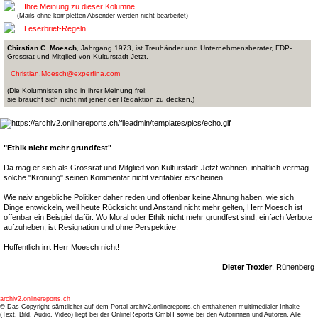
Ihre Meinung zu dieser Kolumne
(Mails ohne kompletten Absender werden nicht bearbeitet)
Leserbrief-Regeln
Chirstian C. Moesch
, Jahrgang 1973, ist Treuhänder und Unternehmensberater, FDP-
Grossrat und Mitglied von Kulturstadt-Jetzt.
Christian.Moesch@experfina.com
(Die Kolumnisten sind in ihrer Meinung frei;
sie braucht sich nicht mit jener der Redaktion zu decken.)
"Ethik nicht mehr grundfest"
Da mag er sich als Grossrat und Mitglied von Kulturstadt-Jetzt wähnen, inhaltlich vermag
solche "Krönung" seinen Kommentar nicht veritabler erscheinen.
Wie naiv angebliche Politiker daher reden und offenbar keine Ahnung haben, wie sich
Dinge entwickeln, weil heute Rücksicht und Anstand nicht mehr gelten, Herr Moesch ist
offenbar ein Beispiel dafür. Wo Moral oder Ethik nicht mehr grundfest sind, einfach Verbote
aufzuheben, ist Resignation und ohne Perspektive.
Hoffentlich irrt Herr Moesch nicht!
Dieter Troxler
, Rünenberg
archiv2.onlinereports.ch
© Das Copyright sämtlicher auf dem Portal archiv2.onlinereports.ch enthaltenen multimedialer Inhalte
(Text, Bild, Audio, Video) liegt bei der OnlineReports GmbH sowie bei den Autorinnen und Autoren. Alle