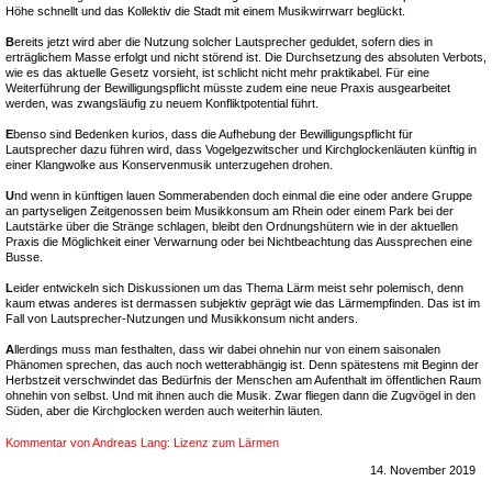
Höhe schnellt und das Kollektiv die Stadt mit einem Musikwirrwarr beglückt.
B
ereits jetzt wird aber die Nutzung solcher Lautsprecher geduldet, sofern dies in
erträglichem Masse erfolgt und nicht störend ist. Die Durchsetzung des absoluten Verbots,
wie es das aktuelle Gesetz vorsieht, ist schlicht nicht mehr praktikabel. Für eine
Weiterführung der Bewilligungspflicht müsste zudem eine neue Praxis ausgearbeitet
werden, was zwangsläufig zu neuem Konfliktpotential führt.
E
benso sind Bedenken kurios, dass die Aufhebung der Bewilligungspflicht für
Lautsprecher dazu führen wird, dass Vogelgezwitscher und Kirchglockenläuten künftig in
einer Klangwolke aus Konservenmusik unterzugehen drohen.
U
nd wenn in künftigen lauen Sommerabenden doch einmal die eine oder andere Gruppe
an partyseligen Zeitgenossen beim Musikkonsum am Rhein oder einem Park bei der
Lautstärke über die Stränge schlagen, bleibt den Ordnungshütern wie in der aktuellen
Praxis die Möglichkeit einer Verwarnung oder bei Nichtbeachtung das Aussprechen eine
Busse.
L
eider entwickeln sich Diskussionen um das Thema Lärm meist sehr polemisch, denn
kaum etwas anderes ist dermassen subjektiv geprägt wie das Lärmempfinden. Das ist im
Fall von Lautsprecher-Nutzungen und Musikkonsum nicht anders.
A
llerdings muss man festhalten, dass wir dabei ohnehin nur von einem saisonalen
Phänomen sprechen, das auch noch wetterabhängig ist. Denn spätestens mit Beginn der
Herbstzeit verschwindet das Bedürfnis der Menschen am Aufenthalt im öffentlichen Raum
ohnehin von selbst. Und mit ihnen auch die Musik. Zwar fliegen dann die Zugvögel in den
Süden, aber die Kirchglocken werden auch weiterhin läuten.
Kommentar von Andreas Lang: Lizenz zum Lärmen
14. November 2019