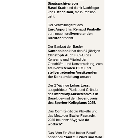
Staatsarchivar von
Basel-Stadt
und damit Nachfolger
von
Esther Baur,
die in Pension
geht.
Der Verwaltungsrat des
EuroAirport
hat
Renaud Paubelle
zum neuen
stellvertretenden
Direktor
ernannt.
Der Bankrat der
Basler
Kantonalbank
hat den 54-jährigen
Christoph Auchli
, CFO des
Konzerns und Mitglied der
Geschäfts- und Konzernleitung, zum
stellvertretenden CEO und
stellvertretenden Vorsitzenden
der Konzernleitung
ernannt.
Der 27-jährige
Lukas Loss,
ausgebildeter Pianist und Gründer
des
Interfinity-Musikfestivals in
Basel,
gewinnt den
Jugendpreis
des Sperber-Kollegiums 2025.
Das
Comité
gibt die Plakette und
das Motto der
Basler Fasnacht
2025
bekannt:
"Syg wie de
wottsch".
Das "Amt für Wald beider Basel"
heisst neu
"Amt für Wald und Wild