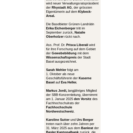
wird neuer Verwaltungsratspräsident
der
Rhystadt AG
, der grössten
Eigentümerin auf dem
Klybeck-
Areal.
Die Baselbieter Grünen-Landrätin
Erika Eichenberger
tritt im
September zurück,
Natalie
Oberholzer
rückt nach.
Ass. Prof. Dr.
Prisca Liberali
wird
für ihre Forschung auf dem Gebiet
der
Gewebebildung
mit dem
Wissenschaftspreis
der Stadt
Basel ausgezeichnet.
Sarah Mehler
folgt am
1. Oktober als neue
Geschäftsführerin der
Kaserne
Basel
auf
Eva Heller.
Markus Jordi,
langjähriges Mitglied
der SBB-Konzernleitung, übernimmt
am 1. Januar 2025
den Vorsitz
des
Fachhochschulrats der
Fachhochschule
Nordwestschweiz
.
Karoline Sutter
und
Urs Berger
treten nach über zehn Jahren per
31. März 2025 aus dem
Bankrat
der
Basler Kantonalbank
zurück, die