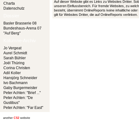
Auf dieser Website gibt es Links zu Websites Dritter. So
Charta
unseren Einflussbereich. Für fremde Websites, zu welch
Datenschutz
besteht, übernimmt OnlineReports keine inhaltliche oder
gilt für Websites Dritter, die auf OnlineReports verlinken.
Dossier
Basler Brasserie 08
Bundeshaus-Arena 07
"Auf Berg"
Kolumne-Archiv
Jo Vergeat
Aurel Schmidt
Sarah Bühler
Joël Thüring
Corina Christen
Adil Koller
Hansjörg Schneider
Ivo Bachmann
Gaby Burgermeister
Peter Achten: "Brief ..."
Peter Achten: "De
Gustibus"
Peter Achten: "Far East"
another
CS2
website