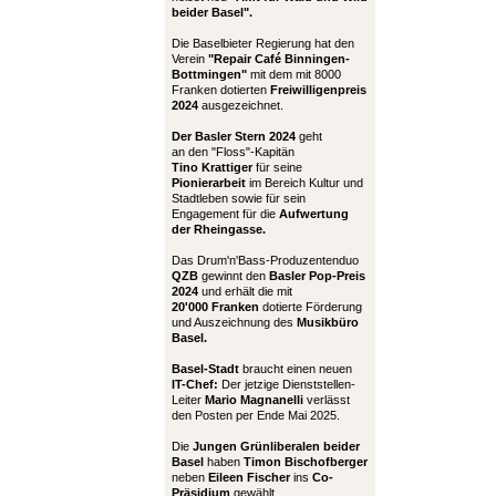
beider Basel".
Die Baselbieter Regierung hat den
Verein
"Repair Café Binningen-
Bottmingen"
mit dem mit 8000
Franken dotierten
Freiwilligenpreis
2024
ausgezeichnet.
Der Basler Stern 2024
geht
an den "Floss"-Kapitän
Tino Krattiger
für seine
Pionierarbeit
im Bereich Kultur und
Stadtleben sowie für sein
Engagement für die
Aufwertung
der Rheingasse.
Das Drum'n'Bass-Produzentenduo
QZB
gewinnt den
Basler Pop-Preis
2024
und erhält die mit
20'000 Franken
dotierte Förderung
und Auszeichnung des
Musikbüro
Basel.
Basel-Stadt
braucht einen neuen
IT-Chef:
Der jetzige Dienststellen-
Leiter
Mario Magnanelli
verlässt
den Posten per Ende Mai 2025.
Die
Jungen Grünliberalen beider
Basel
haben
Timon Bischofberger
neben
Eileen Fischer
ins
Co-
Präsidium
gewählt.