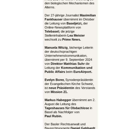
den biologischen Mechanismen des
Alterns.
Der 27-jährige Journalist
Maximilian
Fankhauser
übernimmt im Oktober
die Leitung von
Baseljetzt,
der
Online-Newsplattform von
Telebasel;
die jetzige
Stelleninhaberin
Lea Meister
wechselt zu
Prime News.
Manuela Witzig
, bisherige Leiterin
der deutschsprachigen
Unternehmenskommunikation,
übernimmt per 9. September 2024
von
Direktor Matthias Suhr
die
Leitung der
Kommunikation und
Public Affairs
beim
EuroAirport.
Evelyn Borer,
Synodenpräsidentin
der Evangelischen Kirche Schweiz,
ist
neue Präsidentin
des Vorstands
von
Mission 21.
Markus Habegger
übernimmt am 2.
August die Leitung des
Tageshauses für Obdachlose
in
Basel als Nachfolger von
Paul Rubin.
Der Basler Rechtsanwalt und
Baurechtsexperte
Daniel Gebhardt