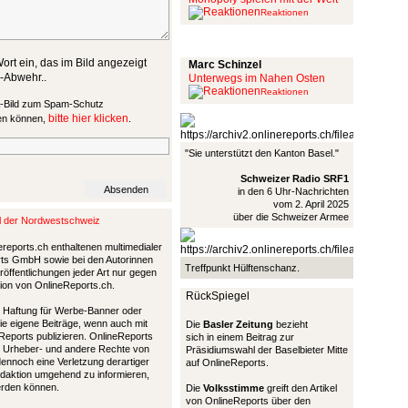
Reaktionen
Schinzel Pommes
ort ein, das im Bild angezeigt
Marc Schinzel
m-Abwehr..
Unterwegs im Nahen Osten
Reaktionen
bitte hier klicken
sen können,
.
"Sie unterstützt den Kanton Basel."
Schweizer Radio SRF1
in den 6 Uhr-Nachrichten
vom 2. April 2025
über die Schweizer Armee
al der Nordwestschweiz
ereports.ch enthaltenen multimedialer
ports GmbH sowie bei den Autorinnen
Treffpunkt Hülftenschanz.
öffentlichungen jeder Art nur gegen
tion von OnlineReports.ch.
RückSpiegel
nd Haftung für Werbe-Banner oder
die eigene Beiträge, wenn auch mit
Die
Basler Zeitung
bezieht
Reports publizieren. OnlineReports
sich in einem Beitrag zur
 Urheber- und andere Rechte von
Präsidiumswahl der Baselbieter Mitte
 dennoch eine Verletzung derartiger
auf OnlineReports.
Redaktion umgehend zu informieren,
werden können.
Die
Volksstimme
greift den Artikel
von OnlineReports über den