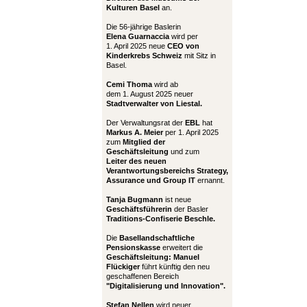
Kulturen Basel
an.
Die 56-jährige Baslerin
Elena Guarnaccia
wird per
1. April 2025 neue
CEO von
Kinderkrebs Schweiz
mit Sitz in
Basel.
Cemi Thoma
wird ab
dem 1. August 2025 neuer
Stadtverwalter von Liestal.
Der Verwaltungsrat der
EBL
hat
Markus A. Meier
per 1. April 2025
zum
Mitglied der
Geschäftsleitung
und zum
Leiter
des neuen
Verantwortungsbereichs Strategy,
Assurance und Group IT
ernannt.
Tanja Bugmann
ist neue
Geschäftsführerin
der Basler
Traditions-Confiserie Beschle.
Die
Basellandschaftliche
Pensionskasse
erweitert die
Geschäftsleitung:
Manuel
Flückiger
führt künftig den neu
geschaffenen Bereich
"Digitalisierung und Innovation".
Stefan Nellen
wird neuer