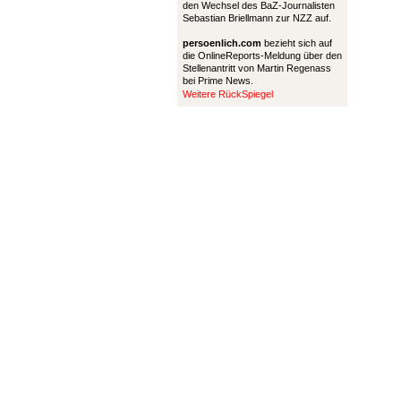
den Wechsel des BaZ-Journalisten
Sebastian Briellmann zur NZZ auf.
persoenlich.com
bezieht sich auf
die OnlineReports-Meldung über den
Stellenantritt von Martin Regenass
bei Prime News.
Weitere RückSpiegel