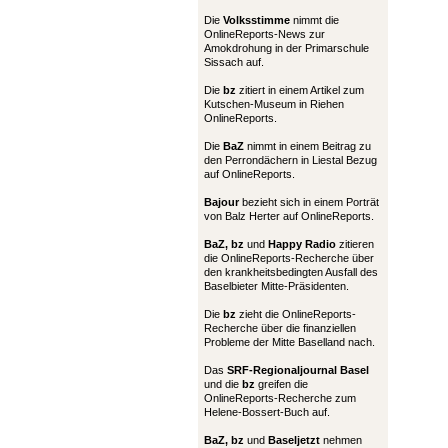
Die
Volksstimme
nimmt die
OnlineReports-News zur
Amokdrohung in der Primarschule
Sissach auf.
Die
bz
zitiert in einem Artikel zum
Kutschen-Museum in Riehen
OnlineReports.
Die
BaZ
nimmt in einem Beitrag zu
den Perrondächern in Liestal Bezug
auf OnlineReports.
Bajour
bezieht sich in einem Porträt
von Balz Herter auf OnlineReports.
BaZ, bz
und
Happy Radio
zitieren
die OnlineReports-Recherche über
den krankheitsbedingten Ausfall des
Baselbieter Mitte-Präsidenten.
Die
bz
zieht die OnlineReports-
Recherche über die finanziellen
Probleme der Mitte Baselland nach.
Das
SRF-Regionaljournal Basel
und die
bz
greifen die
OnlineReports-Recherche zum
Helene-Bossert-Buch auf.
BaZ, bz
und
Baseljetzt
nehmen