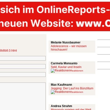
Mit links
Melanie Nussbaumer
Adolescence – wir müssen
hinschauen!
69b8b8.0.html
Achtung: Satire!
Carmela Monsanto
Sekt, Kaviar und Inseln
Reaktionen
Aus meiner Bubble
Max Kaufmann
Jogging: Der Lauf ins Bünzlitum
Reaktionen
Alles mit scharf
Andrea Strahm
Monopoly spielen mit der Welt