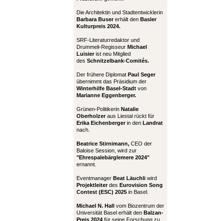
Die Architektin und Stadtentwicklerin
Barbara Buser
erhält den
Basler
Kulturpreis 2024.
SRF-Literaturredaktor und
Drummeli-Regisseur
Michael
Luisier
ist neu Mitglied
des
Schnitzelbank-Comités.
Der frühere Diplomat
Paul Seger
übernimmt das Präsidium der
Winterhilfe Basel-Stadt
von
Marianne Eggenberger.
Grünen-Politikerin
Natalie
Oberholzer
aus Liestal rückt für
Erika Eichenberger
in den
Landrat
nach.
Beatrice Stirnimann,
CEO der
Baloise Session, wird zur
"Ehrespalebärglemere 2024"
ernannt.
Eventmanager
Beat Läuchli
wird
Projektleiter
des
Eurovision Song
Contest (ESC) 2025
in Basel.
Michael N. Hall
vom Biozentrum der
Universität Basel erhält den
Balzan-
Preis 2024
für seine Forschung zu