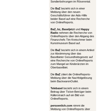
Sondierbohrungen im Röserental.
Die
BaZ
bezieht sich in einer
Meldung über den neuen
Geschäftsführer der Aids-Hilfe
beider Basel auf eine Recherche
von OnlineReports.
BaZ, bz,
Baseljetzt
und
Happy
Radio
nehmen die Recherche von
OnlineReports über den Abgang des
Finanzchefs Tim Kretschmer beim
Kunstmuseum Basel auf.
Die
BaZ
bezieht sich in einem Artikel
zur Abstimmung über das
Baselbieter Gesundheitsgesetz auf
eine Recherche von OnlineReports
zum Mangel an Kinderärzten im
Oberbaselbiet.
Die
BaZ
zitiert die OnlineReports-
Meldung über die Nachfolgelösung
beim BackwarenOutlet.
Telebasel
bezieht sich in einem
Beitrag über Ticket-Betrüger beim
Källerstraich auf ein Bild von
OnlineReports.
persoenlich.com
nimmt die
Meldung von OnlineReports über