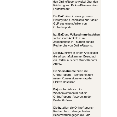
den OnlineReports-Artikel über den
Rückzug von Pick-e-Bike aus dem
Laufental auf.
Die
BaZ
zitiert in einer grossen
Hintergrund-Geschichte zur Basler
GLP aus einem Artikel von
OnlineReports.
bz,
BaZ
und
Volksstimme
beziehen
sich in ihren Artikeln zum
Jakobushaus in Thürnen auf die
Recherche von OnlineReports.
Die
BaZ
nimmt in einem Artikel über
die Wirtschaftskammer Bezug auf
ein Porträt aus dem OnlineReports-
Archiv.
Die
Volksstimme
zitiert die
OnlineReports-Recherche zum
neuen Konzessionsvertrag der
Elektra Baselland.
Bajour
bezieht sich im
Wochenkommentar auf die
OnlineReports-Analyse zu den
Basler Grünen.
Die
bz
zitiert die OnlineReports-
Recherche zu den geplanten
Beschwerden gegen die Salz-