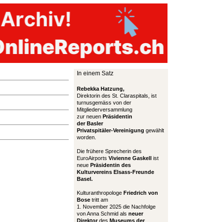
In einem Satz
Rebekka Hatzung,
Direktorin des St. Claraspitals, ist
turnusgemäss von der
Mitgliederversammlung
zur neuen
Präsidentin
der Basler
Privatspitäler-Vereinigung
gewählt
worden.
Die frühere Sprecherin des
EuroAirports
Vivienne Gaskell
ist
neue
Präsidentin des
Kulturvereins Elsass-Freunde
Basel.
Kulturanthropologe
Friedrich von
Bose
tritt am
1. November 2025 die Nachfolge
von Anna Schmid als
neuer
Direktor
des
Museums der