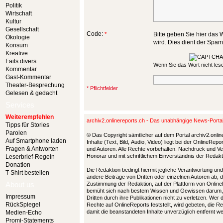
Politik
Wirtschaft
Kultur
Gesellschaft
Code:
*
Bitte geben Sie hier das W
Ökologie
wird. Dies dient der Spa
Konsum
Kreative
Faits divers
Wenn Sie das Wort nicht le
Kommentar
Gast-Kommentar
Theater-Besprechung
* Pflichtfelder
Gelesen & gedacht
Services
Weiterempfehlen
archiv2.onlinereports.ch - Das unabhängige News-Port
Tipps für Stories
Parolen
© Das Copyright sämtlicher auf dem Portal archiv2.onlin
Auf Smartphone laden
Inhalte (Text, Bild, Audio, Video) liegt bei der OnlineRe
Fragen & Antworten
und Autoren. Alle Rechte vorbehalten. Nachdruck und Ver
Honorar und mit schriftlichem Einverständnis der Redak
Leserbrief-Regeln
Donation
Die Redaktion bedingt hiermit jegliche Verantwortung u
T-Shirt bestellen
andere Beiträge von Dritten oder einzelnen Autoren ab, 
About us
Zustimmung der Redaktion, auf der Plattform von Online
bemüht sich nach bestem Wissen und Gewissen darum,
Impressum
Dritten durch ihre Publikationen nicht zu verletzen. Wer
RückSpiegel
Rechte auf OnlineReports feststellt, wird gebeten, die 
damit die beanstandeten Inhalte unverzüglich entfernt 
Medien-Echo
Promi-Statements