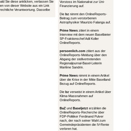
bald Sie diese anklicken, verlassen Sie
Vorstoss im Nationalrat zur Uni-
en von dieser Website aus ein Link
Finanzierung auf.
 rechtliche Verantwortung. Dasselbe
Die
bz
nimmt den OnlineReports-
Beitrag zum verstorbenen
Astrophysiker Maurizio Falanga auf.
Prime News
zitiert in einem
Interview mit dem neuen Baselbieter
SP-Fraktionschef Adil Koller
OnlineReports.
persoenlich.com
zitiert aus der
OnlineReports-Meldung über den
Abgang der stellvertretenden
Regionaljournal-Basel-Leiterin
Marlène Sandrin.
Prime News
nimmt in einem Artikel
über die Krise in der Mitte Baselland
Bezug auf OnlineReports.
Die
bz
verweist in einem Artikel über
Klima-Massnahmen auf
OnlineReports.
BaZ
und
Baseljetzt
erzählen die
OnlineReports-Recherche über
FDP-Politiker Ferdinand Pulver
nach, der nach seiner Wahl zum
Gemeindepräsidenten die IV-Rente
verloren hat.