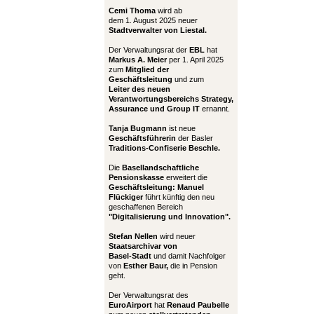
Cemi Thoma
wird ab
dem 1. August 2025 neuer
Stadtverwalter von Liestal.
Der Verwaltungsrat der
EBL
hat
Markus A. Meier
per 1. April 2025
zum
Mitglied der
Geschäftsleitung
und zum
Leiter
des neuen
Verantwortungsbereichs Strategy,
Assurance und Group IT
ernannt.
Tanja Bugmann
ist neue
Geschäftsführerin
der Basler
Traditions-Confiserie Beschle.
Die
Basellandschaftliche
Pensionskasse
erweitert die
Geschäftsleitung:
Manuel
Flückiger
führt künftig den neu
geschaffenen Bereich
"Digitalisierung und Innovation".
Stefan Nellen
wird neuer
Staatsarchivar von
Basel-Stadt
und damit Nachfolger
von
Esther Baur,
die in Pension
geht.
Der Verwaltungsrat des
EuroAirport
hat
Renaud Paubelle