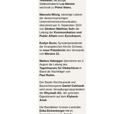
Telebasel;
die jetzige
Stelleninhaberin
Lea Meister
wechselt zu
Prime News.
Manuela Witzig
, bisherige Leiterin
der deutschsprachigen
Unternehmenskommunikation,
übernimmt per 9. September 2024
von
Direktor Matthias Suhr
die
Leitung der
Kommunikation und
Public Affairs
beim
EuroAirport.
Evelyn Borer,
Synodenpräsidentin
der Evangelischen Kirche Schweiz,
ist
neue Präsidentin
des Vorstands
von
Mission 21.
Markus Habegger
übernimmt am 2.
August die Leitung des
Tageshauses für Obdachlose
in
Basel als Nachfolger von
Paul Rubin.
Der Basler Rechtsanwalt und
Baurechtsexperte
Daniel Gebhardt
wird neuer Verwaltungsratspräsident
der
Rhystadt AG
, der grössten
Eigentümerin auf dem
Klybeck-
Areal.
Die Baselbieter Grünen-Landrätin
Erika Eichenberger
tritt im