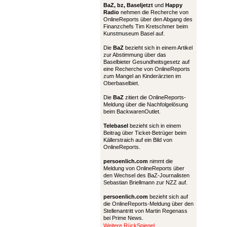
BaZ, bz,
Baseljetzt
und
Happy
Radio
nehmen die Recherche von
OnlineReports über den Abgang des
Finanzchefs Tim Kretschmer beim
Kunstmuseum Basel auf.
Die
BaZ
bezieht sich in einem Artikel
zur Abstimmung über das
Baselbieter Gesundheitsgesetz auf
eine Recherche von OnlineReports
zum Mangel an Kinderärzten im
Oberbaselbiet.
Die
BaZ
zitiert die OnlineReports-
Meldung über die Nachfolgelösung
beim BackwarenOutlet.
Telebasel
bezieht sich in einem
Beitrag über Ticket-Betrüger beim
Källerstraich auf ein Bild von
OnlineReports.
persoenlich.com
nimmt die
Meldung von OnlineReports über
den Wechsel des BaZ-Journalisten
Sebastian Briellmann zur NZZ auf.
persoenlich.com
bezieht sich auf
die OnlineReports-Meldung über den
Stellenantritt von Martin Regenass
bei Prime News.
Weitere RückSpiegel