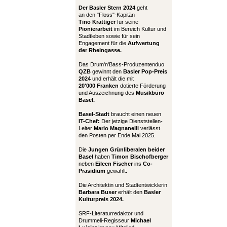
Der Basler Stern 2024
geht
an den "Floss"-Kapitän
Tino Krattiger
für seine
Pionierarbeit
im Bereich Kultur und
Stadtleben sowie für sein
Engagement für die
Aufwertung
der Rheingasse.
Das Drum'n'Bass-Produzentenduo
QZB
gewinnt den
Basler Pop-Preis
2024
und erhält die mit
20'000 Franken
dotierte Förderung
und Auszeichnung des
Musikbüro
Basel.
Basel-Stadt
braucht einen neuen
IT-Chef:
Der jetzige Dienststellen-
Leiter
Mario Magnanelli
verlässt
den Posten per Ende Mai 2025.
Die
Jungen Grünliberalen beider
Basel
haben
Timon Bischofberger
neben
Eileen Fischer
ins
Co-
Präsidium
gewählt.
Die Architektin und Stadtentwicklerin
Barbara Buser
erhält den
Basler
Kulturpreis 2024.
SRF-Literaturredaktor und
Drummeli-Regisseur
Michael