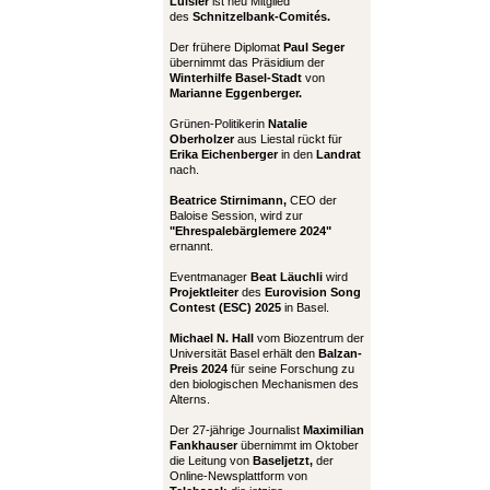
Luisier
ist neu Mitglied
des
Schnitzelbank-Comités.
Der frühere Diplomat
Paul Seger
übernimmt das Präsidium der
Winterhilfe Basel-Stadt
von
Marianne Eggenberger.
Grünen-Politikerin
Natalie
Oberholzer
aus Liestal rückt für
Erika Eichenberger
in den
Landrat
nach.
Beatrice Stirnimann,
CEO der
Baloise Session, wird zur
"Ehrespalebärglemere 2024"
ernannt.
Eventmanager
Beat Läuchli
wird
Projektleiter
des
Eurovision Song
Contest (ESC) 2025
in Basel.
Michael N. Hall
vom Biozentrum der
Universität Basel erhält den
Balzan-
Preis 2024
für seine Forschung zu
den biologischen Mechanismen des
Alterns.
Der 27-jährige Journalist
Maximilian
Fankhauser
übernimmt im Oktober
die Leitung von
Baseljetzt,
der
Online-Newsplattform von