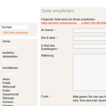
Seite empfehlen
Folgende Seite wird von Ihnen empfohlen:
https://archiv2.onlinereports.......e-Bild.130+M53f
Ihr Name:
*
RSS Feeds abonnieren
Ihre E-Mail:
*
Home
E-Mail des
Newsletter
Empfängers:
*
bestellen
Mitteilung
abbestellen
Werbung
Konditionen
Channels
News
Politik
Wirtschaft
Kultur
Gesellschaft
Code:
*
Bitte geben Sie hier das W
Ökologie
wird. Dies dient der Spa
Konsum
Kreative