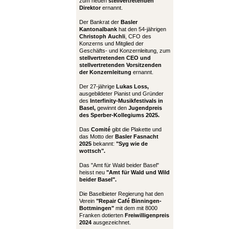
zum neuen
stellvertretenden
Direktor
ernannt.
Der Bankrat der
Basler
Kantonalbank
hat den 54-jährigen
Christoph Auchli
, CFO des
Konzerns und Mitglied der
Geschäfts- und Konzernleitung, zum
stellvertretenden CEO und
stellvertretenden Vorsitzenden
der Konzernleitung
ernannt.
Der 27-jährige
Lukas Loss,
ausgebildeter Pianist und Gründer
des
Interfinity-Musikfestivals in
Basel,
gewinnt den
Jugendpreis
des Sperber-Kollegiums 2025.
Das
Comité
gibt die Plakette und
das Motto der
Basler Fasnacht
2025
bekannt:
"Syg wie de
wottsch".
Das "Amt für Wald beider Basel"
heisst neu
"Amt für Wald und Wild
beider Basel".
Die Baselbieter Regierung hat den
Verein
"Repair Café Binningen-
Bottmingen"
mit dem mit 8000
Franken dotierten
Freiwilligenpreis
2024
ausgezeichnet.