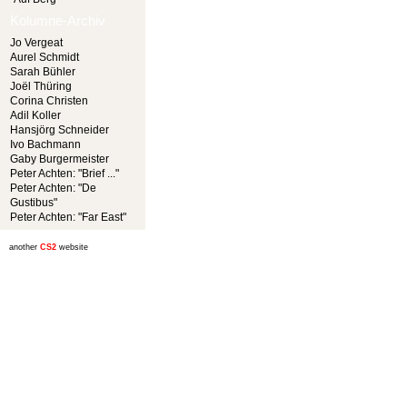
Kolumne-Archiv
Jo Vergeat
Aurel Schmidt
Sarah Bühler
Joël Thüring
Corina Christen
Adil Koller
Hansjörg Schneider
Ivo Bachmann
Gaby Burgermeister
Peter Achten: "Brief ..."
Peter Achten: "De
Gustibus"
Peter Achten: "Far East"
another
CS2
website