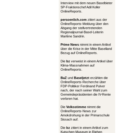
Interview mit dem neuen Baselbieter
SP-Fraktionschef Adil Koller
OnlineReports.
persoenlich.com
zitiert aus der
OnlineReports-Meldung über den
Abgang der stellvertretenden
Regionaljournal-Basel-Leiterin
Marlène Sandrin.
Prime News
nimmt in einem Artikel
über die Krise in der Mitte Baselland
Bezug auf OnlineReports.
Die
bz
verweist in einem Artikel über
Klima-Massnahmen auf
OnlineReports.
BaZ
und
Baseljetzt
erzählen die
OnlineReports-Recherche über
FDP-Politiker Ferdinand Pulver
nach, der nach seiner Wahl zum
Gemeindepräsidenten die IV-Rente
verloren hat.
Die
Volksstimme
nimmt die
OnlineReports-News zur
Amokdrohung in der Primarschule
Sissach auf.
Die
bz
zitiert in einem Artikel zum
Kutschen-Museum in Riehen