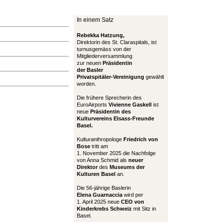
In einem Satz
Rebekka Hatzung,
Direktorin des St. Claraspitals, ist
turnusgemäss von der
Mitgliederversammlung
zur neuen
Präsidentin
der Basler
Privatspitäler-Vereinigung
gewählt
worden.
Die frühere Sprecherin des
EuroAirports
Vivienne Gaskell
ist
neue
Präsidentin des
Kulturvereins Elsass-Freunde
Basel.
Kulturanthropologe
Friedrich von
Bose
tritt am
1. November 2025 die Nachfolge
von Anna Schmid als
neuer
Direktor
des
Museums der
Kulturen Basel
an.
Die 56-jährige Baslerin
Elena Guarnaccia
wird per
1. April 2025 neue
CEO von
Kinderkrebs Schweiz
mit Sitz in
Basel.