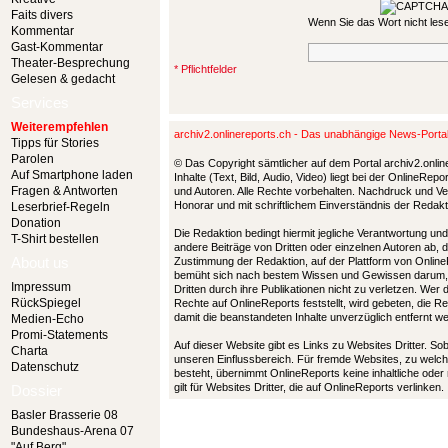
Faits divers
Wenn Sie das Wort nicht le
Kommentar
Gast-Kommentar
Theater-Besprechung
* Pflichtfelder
Gelesen & gedacht
Services
Weiterempfehlen
archiv2.onlinereports.ch - Das unabhängige News-Port
Tipps für Stories
Parolen
© Das Copyright sämtlicher auf dem Portal archiv2.onlin
Auf Smartphone laden
Inhalte (Text, Bild, Audio, Video) liegt bei der OnlineRe
Fragen & Antworten
und Autoren. Alle Rechte vorbehalten. Nachdruck und Ver
Honorar und mit schriftlichem Einverständnis der Redak
Leserbrief-Regeln
Donation
Die Redaktion bedingt hiermit jegliche Verantwortung u
T-Shirt bestellen
andere Beiträge von Dritten oder einzelnen Autoren ab, 
About us
Zustimmung der Redaktion, auf der Plattform von Online
bemüht sich nach bestem Wissen und Gewissen darum,
Impressum
Dritten durch ihre Publikationen nicht zu verletzen. Wer
RückSpiegel
Rechte auf OnlineReports feststellt, wird gebeten, die 
damit die beanstandeten Inhalte unverzüglich entfernt 
Medien-Echo
Promi-Statements
Auf dieser Website gibt es Links zu Websites Dritter. So
Charta
unseren Einflussbereich. Für fremde Websites, zu welch
Datenschutz
besteht, übernimmt OnlineReports keine inhaltliche oder
gilt für Websites Dritter, die auf OnlineReports verlinken.
Dossier
Basler Brasserie 08
Bundeshaus-Arena 07
"Auf Berg"