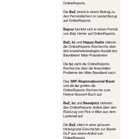
OnlineReports.
Die
BaZ
nimmt in einem Beitrag zu
den Perrondächern in Liestal Bezug
auf OnlineReports.
Bajour
bezieht sich in einem Porträt
von Balz Herter auf OnlineReports.
BaZ, bz
und
Happy Radio
zitieren
die OnlineReports-Recherche über
den krankheitsbedingten Ausfall des
Baselbieter Mitte-Präsidenten.
Die
bz
zieht die OnlineReports-
Recherche über die finanziellen
Probleme der Mitte Baselland nach.
Das
SRF-Regionaljournal Basel
und die
bz
greifen die
OnlineReports-Recherche zum
Helene-Bossert-Buch auf.
BaZ, bz
und
Baseljetzt
nehmen
den OnlineReports-Artikel über den
Rückzug von Pick-e-Bike aus dem
Laufental auf.
Die
BaZ
zitiert in einer grossen
Hintergrund-Geschichte zur Basler
GLP aus einem Artikel von
OnlineReports.