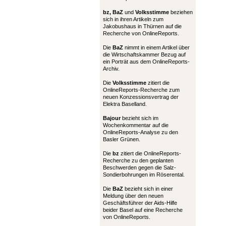
bz,
BaZ
und
Volksstimme
beziehen
sich in ihren Artikeln zum
Jakobushaus in Thürnen auf die
Recherche von OnlineReports.
Die
BaZ
nimmt in einem Artikel über
die Wirtschaftskammer Bezug auf
ein Porträt aus dem OnlineReports-
Archiv.
Die
Volksstimme
zitiert die
OnlineReports-Recherche zum
neuen Konzessionsvertrag der
Elektra Baselland.
Bajour
bezieht sich im
Wochenkommentar auf die
OnlineReports-Analyse zu den
Basler Grünen.
Die
bz
zitiert die OnlineReports-
Recherche zu den geplanten
Beschwerden gegen die Salz-
Sondierbohrungen im Röserental.
Die
BaZ
bezieht sich in einer
Meldung über den neuen
Geschäftsführer der Aids-Hilfe
beider Basel auf eine Recherche
von OnlineReports.