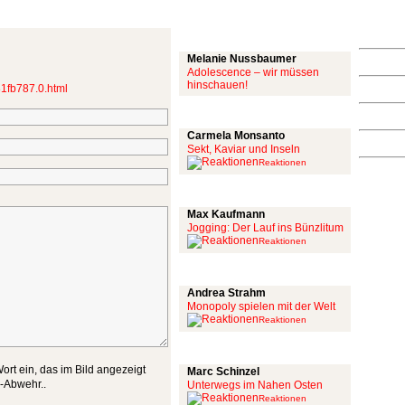
Mit links
Melanie Nussbaumer
Adolescence – wir müssen
hinschauen!
381fb787.0.html
Achtung: Satire!
Carmela Monsanto
Sekt, Kaviar und Inseln
Reaktionen
Aus meiner Bubble
Max Kaufmann
Jogging: Der Lauf ins Bünzlitum
Reaktionen
Alles mit scharf
Andrea Strahm
Monopoly spielen mit der Welt
Reaktionen
Schinzel Pommes
ort ein, das im Bild angezeigt
Marc Schinzel
m-Abwehr..
Unterwegs im Nahen Osten
Reaktionen