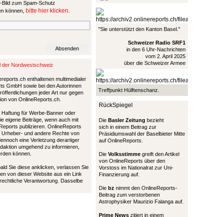
bitte hier klicken
sen können,
.
"Sie unterstützt den Kanton Basel."
Schweizer Radio SRF1
in den 6 Uhr-Nachrichten
vom 2. April 2025
über die Schweizer Armee
al der Nordwestschweiz
ereports.ch enthaltenen multimedialer
ports GmbH sowie bei den Autorinnen
Treffpunkt Hülftenschanz.
öffentlichungen jeder Art nur gegen
tion von OnlineReports.ch.
RückSpiegel
nd Haftung für Werbe-Banner oder
die eigene Beiträge, wenn auch mit
Die
Basler Zeitung
bezieht
Reports publizieren. OnlineReports
sich in einem Beitrag zur
 Urheber- und andere Rechte von
Präsidiumswahl der Baselbieter Mitte
 dennoch eine Verletzung derartiger
auf OnlineReports.
Redaktion umgehend zu informieren,
werden können.
Die
Volksstimme
greift den Artikel
von OnlineReports über den
bald Sie diese anklicken, verlassen Sie
Vorstoss im Nationalrat zur Uni-
en von dieser Website aus ein Link
Finanzierung auf.
 rechtliche Verantwortung. Dasselbe
Die
bz
nimmt den OnlineReports-
Beitrag zum verstorbenen
Astrophysiker Maurizio Falanga auf.
Prime News
zitiert in einem