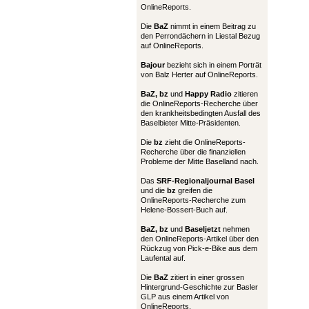
OnlineReports.
Die
BaZ
nimmt in einem Beitrag zu
den Perrondächern in Liestal Bezug
auf OnlineReports.
Bajour
bezieht sich in einem Porträt
von Balz Herter auf OnlineReports.
BaZ, bz
und
Happy Radio
zitieren
die OnlineReports-Recherche über
den krankheitsbedingten Ausfall des
Baselbieter Mitte-Präsidenten.
Die
bz
zieht die OnlineReports-
Recherche über die finanziellen
Probleme der Mitte Baselland nach.
Das
SRF-Regionaljournal Basel
und die
bz
greifen die
OnlineReports-Recherche zum
Helene-Bossert-Buch auf.
BaZ, bz
und
Baseljetzt
nehmen
den OnlineReports-Artikel über den
Rückzug von Pick-e-Bike aus dem
Laufental auf.
Die
BaZ
zitiert in einer grossen
Hintergrund-Geschichte zur Basler
GLP aus einem Artikel von
OnlineReports.