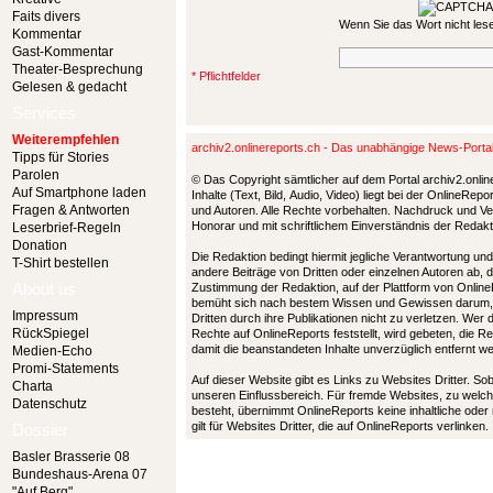
Faits divers
Wenn Sie das Wort nicht le
Kommentar
Gast-Kommentar
Theater-Besprechung
* Pflichtfelder
Gelesen & gedacht
Services
Weiterempfehlen
archiv2.onlinereports.ch - Das unabhängige News-Port
Tipps für Stories
Parolen
© Das Copyright sämtlicher auf dem Portal archiv2.onlin
Auf Smartphone laden
Inhalte (Text, Bild, Audio, Video) liegt bei der OnlineRe
Fragen & Antworten
und Autoren. Alle Rechte vorbehalten. Nachdruck und Ver
Honorar und mit schriftlichem Einverständnis der Redak
Leserbrief-Regeln
Donation
Die Redaktion bedingt hiermit jegliche Verantwortung u
T-Shirt bestellen
andere Beiträge von Dritten oder einzelnen Autoren ab, 
About us
Zustimmung der Redaktion, auf der Plattform von Online
bemüht sich nach bestem Wissen und Gewissen darum,
Impressum
Dritten durch ihre Publikationen nicht zu verletzen. Wer
RückSpiegel
Rechte auf OnlineReports feststellt, wird gebeten, die 
damit die beanstandeten Inhalte unverzüglich entfernt 
Medien-Echo
Promi-Statements
Auf dieser Website gibt es Links zu Websites Dritter. So
Charta
unseren Einflussbereich. Für fremde Websites, zu welch
Datenschutz
besteht, übernimmt OnlineReports keine inhaltliche oder
gilt für Websites Dritter, die auf OnlineReports verlinken.
Dossier
Basler Brasserie 08
Bundeshaus-Arena 07
"Auf Berg"