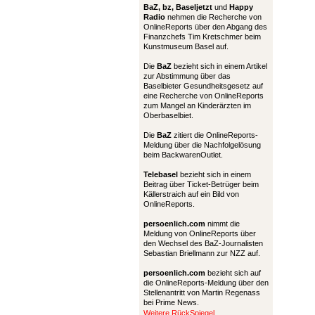
BaZ, bz,
Baseljetzt
und
Happy
Radio
nehmen die Recherche von
OnlineReports über den Abgang des
Finanzchefs Tim Kretschmer beim
Kunstmuseum Basel auf.
Die
BaZ
bezieht sich in einem Artikel
zur Abstimmung über das
Baselbieter Gesundheitsgesetz auf
eine Recherche von OnlineReports
zum Mangel an Kinderärzten im
Oberbaselbiet.
Die
BaZ
zitiert die OnlineReports-
Meldung über die Nachfolgelösung
beim BackwarenOutlet.
Telebasel
bezieht sich in einem
Beitrag über Ticket-Betrüger beim
Källerstraich auf ein Bild von
OnlineReports.
persoenlich.com
nimmt die
Meldung von OnlineReports über
den Wechsel des BaZ-Journalisten
Sebastian Briellmann zur NZZ auf.
persoenlich.com
bezieht sich auf
die OnlineReports-Meldung über den
Stellenantritt von Martin Regenass
bei Prime News.
Weitere RückSpiegel