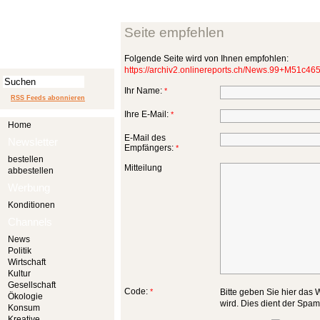
Seite empfehlen
Folgende Seite wird von Ihnen empfohlen:
https://archiv2.onlinereports.ch/News.99+M51c465
Ihr Name:
*
RSS Feeds abonnieren
Ihre E-Mail:
*
Home
E-Mail des
Newsletter
Empfängers:
*
bestellen
Mitteilung
abbestellen
Werbung
Konditionen
Channels
News
Politik
Wirtschaft
Kultur
Gesellschaft
Code:
*
Bitte geben Sie hier das W
Ökologie
wird. Dies dient der Spa
Konsum
Kreative