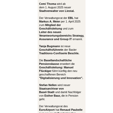
Cemi Thoma
wird ab
dem 1. August 2025 neuer
Stadtverwalter von Liestal.
Der Verwaltungsrat der
EBL
hat
Markus A. Meier
per 1. April 2025
zum
Mitglied der
Geschäftsleitung
und zum
Leiter
des neuen
Verantwortungsbereichs Strategy,
Assurance und Group IT
ernannt.
Tanja Bugmann
ist neue
Geschäftsführerin
der Basler
Traditions-Confiserie Beschle.
Die
Basellandschaftliche
Pensionskasse
erweitert die
Geschäftsleitung:
Manuel
Flückiger
führt künftig den neu
geschaffenen Bereich
"Digitalisierung und Innovation".
Stefan Nellen
wird neuer
Staatsarchivar von
Basel-Stadt
und damit Nachfolger
von
Esther Baur,
die in Pension
geht.
Der Verwaltungsrat des
EuroAirport
hat
Renaud Paubelle