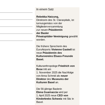
In einem Satz
Rebekka Hatzung,
Direktorin des St. Claraspitals, ist
turnusgemäss von der
Mitgliederversammlung
zur neuen
Präsidentin
der Basler
Privatspitäler-Vereinigung
gewählt
worden.
Die frühere Sprecherin des
EuroAirports
Vivienne Gaskell
ist
neue
Präsidentin des
Kulturvereins Elsass-Freunde
Basel.
Kulturanthropologe
Friedrich von
Bose
tritt am
1. November 2025 die Nachfolge
von Anna Schmid als
neuer
Direktor
des
Museums der
Kulturen Basel
an.
Die 56-jährige Baslerin
Elena Guarnaccia
wird per
1. April 2025 neue
CEO von
Kinderkrebs Schweiz
mit Sitz in
Basel.