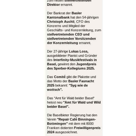
zum neuen
stellvertretenden
Direktor
ernannt.
Der Bankrat der
Basler
Kantonalbank
hat den 54-jährigen
Christoph Auchli
, CFO des
Konzerns und Mitglied der
Geschäfts- und Konzernleitung, zum
stellvertretenden CEO und
stellvertretenden Vorsitzenden
der Konzernleitung
ernannt.
Der 27-jährige
Lukas Loss,
ausgebildeter Pianist und Gründer
des
Interfinity-Musikfestivals in
Basel,
gewinnt den
Jugendpreis
des Sperber-Kollegiums 2025.
Das
Comité
gibt die Plakette und
das Motto der
Basler Fasnacht
2025
bekannt:
"Syg wie de
wottsch".
Das "Amt für Wald beider Basel"
heisst neu
"Amt für Wald und Wild
beider Basel".
Die Baselbieter Regierung hat den
Verein
"Repair Café Binningen-
Bottmingen"
mit dem mit 8000
Franken dotierten
Freiwilligenpreis
2024
ausgezeichnet.