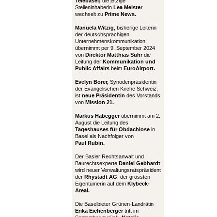
Telebasel;
die jetzige
Stelleninhaberin
Lea Meister
wechselt zu
Prime News.
Manuela Witzig
, bisherige Leiterin
der deutschsprachigen
Unternehmenskommunikation,
übernimmt per 9. September 2024
von
Direktor Matthias Suhr
die
Leitung der
Kommunikation und
Public Affairs
beim
EuroAirport.
Evelyn Borer,
Synodenpräsidentin
der Evangelischen Kirche Schweiz,
ist
neue Präsidentin
des Vorstands
von
Mission 21.
Markus Habegger
übernimmt am 2.
August die Leitung des
Tageshauses für Obdachlose
in
Basel als Nachfolger von
Paul Rubin.
Der Basler Rechtsanwalt und
Baurechtsexperte
Daniel Gebhardt
wird neuer Verwaltungsratspräsident
der
Rhystadt AG
, der grössten
Eigentümerin auf dem
Klybeck-
Areal.
Die Baselbieter Grünen-Landrätin
Erika Eichenberger
tritt im