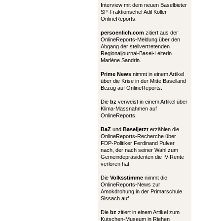
Interview mit dem neuen Baselbieter
SP-Fraktionschef Adil Koller
OnlineReports.
persoenlich.com
zitiert aus der
OnlineReports-Meldung über den
Abgang der stellvertretenden
Regionaljournal-Basel-Leiterin
Marlène Sandrin.
Prime News
nimmt in einem Artikel
über die Krise in der Mitte Baselland
Bezug auf OnlineReports.
Die
bz
verweist in einem Artikel über
Klima-Massnahmen auf
OnlineReports.
BaZ
und
Baseljetzt
erzählen die
OnlineReports-Recherche über
FDP-Politiker Ferdinand Pulver
nach, der nach seiner Wahl zum
Gemeindepräsidenten die IV-Rente
verloren hat.
Die
Volksstimme
nimmt die
OnlineReports-News zur
Amokdrohung in der Primarschule
Sissach auf.
Die
bz
zitiert in einem Artikel zum
Kutschen-Museum in Riehen