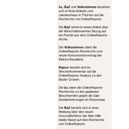
bz,
BaZ
und
Volksstimme
beziehen
sich in ihren Artikeln zum
Jakobushaus in Thürnen auf die
Recherche von OnlineReports.
Die
BaZ
nimmt in einem Artikel über
die Wirtschaftskammer Bezug auf
ein Porträt aus dem OnlineReports-
Archiv.
Die
Volksstimme
zitiert die
OnlineReports-Recherche zum
neuen Konzessionsvertrag der
Elektra Baselland.
Bajour
bezieht sich im
Wochenkommentar auf die
OnlineReports-Analyse zu den
Basler Grünen.
Die
bz
zitiert die OnlineReports-
Recherche zu den geplanten
Beschwerden gegen die Salz-
Sondierbohrungen im Röserental.
Die
BaZ
bezieht sich in einer
Meldung über den neuen
Geschäftsführer der Aids-Hilfe
beider Basel auf eine Recherche
von OnlineReports.