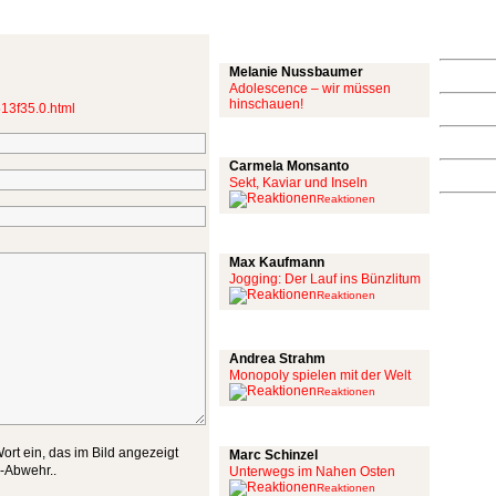
Mit links
Melanie Nussbaumer
Adolescence – wir müssen
hinschauen!
13f35.0.html
Achtung: Satire!
Carmela Monsanto
Sekt, Kaviar und Inseln
Reaktionen
Aus meiner Bubble
Max Kaufmann
Jogging: Der Lauf ins Bünzlitum
Reaktionen
Alles mit scharf
Andrea Strahm
Monopoly spielen mit der Welt
Reaktionen
Schinzel Pommes
ort ein, das im Bild angezeigt
Marc Schinzel
m-Abwehr..
Unterwegs im Nahen Osten
Reaktionen