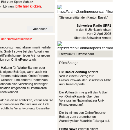
bitte hier klicken
sen können,
.
"Sie unterstützt den Kanton Basel."
Schweizer Radio SRF1
in den 6 Uhr-Nachrichten
vom 2. April 2025
über die Schweizer Armee
al der Nordwestschweiz
ereports.ch enthaltenen multimedialer
ports GmbH sowie bei den Autorinnen
Treffpunkt Hülftenschanz.
öffentlichungen jeder Art nur gegen
tion von OnlineReports.ch.
RückSpiegel
nd Haftung für Werbe-Banner oder
die eigene Beiträge, wenn auch mit
Die
Basler Zeitung
bezieht
Reports publizieren. OnlineReports
sich in einem Beitrag zur
 Urheber- und andere Rechte von
Präsidiumswahl der Baselbieter Mitte
 dennoch eine Verletzung derartiger
auf OnlineReports.
Redaktion umgehend zu informieren,
werden können.
Die
Volksstimme
greift den Artikel
von OnlineReports über den
bald Sie diese anklicken, verlassen Sie
Vorstoss im Nationalrat zur Uni-
en von dieser Website aus ein Link
Finanzierung auf.
 rechtliche Verantwortung. Dasselbe
Die
bz
nimmt den OnlineReports-
Beitrag zum verstorbenen
Astrophysiker Maurizio Falanga auf.
Prime News
zitiert in einem