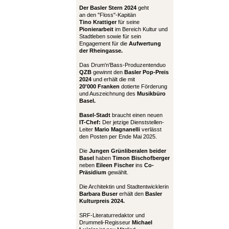
Der Basler Stern 2024
geht
an den "Floss"-Kapitän
Tino Krattiger
für seine
Pionierarbeit
im Bereich Kultur und
Stadtleben sowie für sein
Engagement für die
Aufwertung
der Rheingasse.
Das Drum'n'Bass-Produzentenduo
QZB
gewinnt den
Basler Pop-Preis
2024
und erhält die mit
20'000 Franken
dotierte Förderung
und Auszeichnung des
Musikbüro
Basel.
Basel-Stadt
braucht einen neuen
IT-Chef:
Der jetzige Dienststellen-
Leiter
Mario Magnanelli
verlässt
den Posten per Ende Mai 2025.
Die
Jungen Grünliberalen beider
Basel
haben
Timon Bischofberger
neben
Eileen Fischer
ins
Co-
Präsidium
gewählt.
Die Architektin und Stadtentwicklerin
Barbara Buser
erhält den
Basler
Kulturpreis 2024.
SRF-Literaturredaktor und
Drummeli-Regisseur
Michael