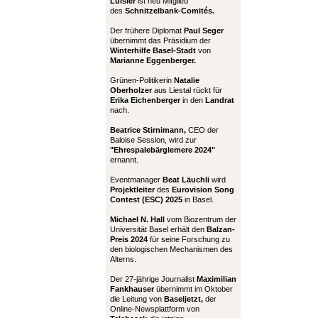
Luisier
ist neu Mitglied
des
Schnitzelbank-Comités.
Der frühere Diplomat
Paul Seger
übernimmt das Präsidium der
Winterhilfe Basel-Stadt
von
Marianne Eggenberger.
Grünen-Politikerin
Natalie
Oberholzer
aus Liestal rückt für
Erika Eichenberger
in den
Landrat
nach.
Beatrice Stirnimann,
CEO der
Baloise Session, wird zur
"Ehrespalebärglemere 2024"
ernannt.
Eventmanager
Beat Läuchli
wird
Projektleiter
des
Eurovision Song
Contest (ESC) 2025
in Basel.
Michael N. Hall
vom Biozentrum der
Universität Basel erhält den
Balzan-
Preis 2024
für seine Forschung zu
den biologischen Mechanismen des
Alterns.
Der 27-jährige Journalist
Maximilian
Fankhauser
übernimmt im Oktober
die Leitung von
Baseljetzt,
der
Online-Newsplattform von