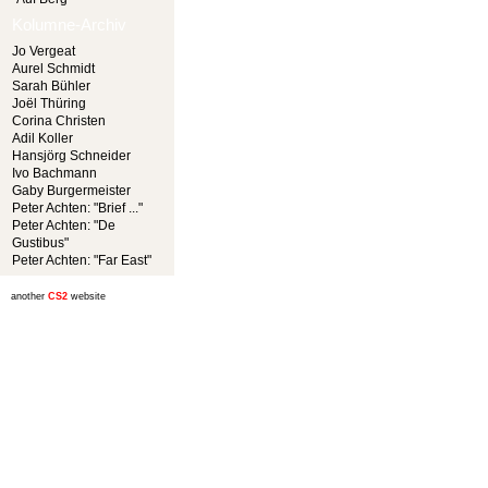
Kolumne-Archiv
Jo Vergeat
Aurel Schmidt
Sarah Bühler
Joël Thüring
Corina Christen
Adil Koller
Hansjörg Schneider
Ivo Bachmann
Gaby Burgermeister
Peter Achten: "Brief ..."
Peter Achten: "De
Gustibus"
Peter Achten: "Far East"
another
CS2
website