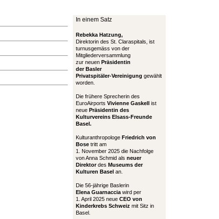
In einem Satz
Rebekka Hatzung,
Direktorin des St. Claraspitals, ist
turnusgemäss von der
Mitgliederversammlung
zur neuen
Präsidentin
der Basler
Privatspitäler-Vereinigung
gewählt
worden.
Die frühere Sprecherin des
EuroAirports
Vivienne Gaskell
ist
neue
Präsidentin des
Kulturvereins Elsass-Freunde
Basel.
Kulturanthropologe
Friedrich von
Bose
tritt am
1. November 2025 die Nachfolge
von Anna Schmid als
neuer
Direktor
des
Museums der
Kulturen Basel
an.
Die 56-jährige Baslerin
Elena Guarnaccia
wird per
1. April 2025 neue
CEO von
Kinderkrebs Schweiz
mit Sitz in
Basel.