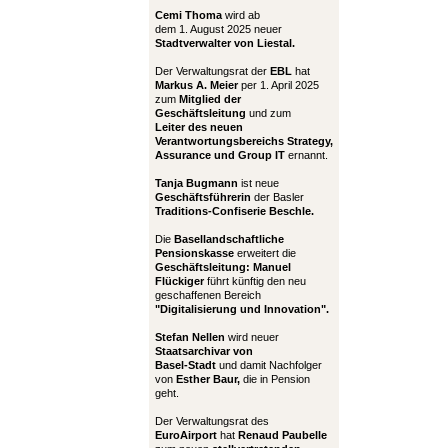
Cemi Thoma
wird ab
dem 1. August 2025 neuer
Stadtverwalter von Liestal.
Der Verwaltungsrat der
EBL
hat
Markus A. Meier
per 1. April 2025
zum
Mitglied der
Geschäftsleitung
und zum
Leiter
des neuen
Verantwortungsbereichs Strategy,
Assurance und Group IT
ernannt.
Tanja Bugmann
ist neue
Geschäftsführerin
der Basler
Traditions-Confiserie Beschle.
Die
Basellandschaftliche
Pensionskasse
erweitert die
Geschäftsleitung:
Manuel
Flückiger
führt künftig den neu
geschaffenen Bereich
"Digitalisierung und Innovation".
Stefan Nellen
wird neuer
Staatsarchivar von
Basel-Stadt
und damit Nachfolger
von
Esther Baur,
die in Pension
geht.
Der Verwaltungsrat des
EuroAirport
hat
Renaud Paubelle