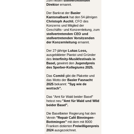
zum neuen
stellvertretenden
Direktor
ernannt.
Der Bankrat der
Basler
Kantonalbank
hat den 54-jährigen
Christoph Auchli
, CFO des
Konzerns und Mitglied der
Geschäfts- und Konzernleitung, zum
stellvertretenden CEO und
stellvertretenden Vorsitzenden
der Konzernleitung
ernannt.
Der 27-jährige
Lukas Loss,
ausgebildeter Pianist und Gründer
des
Interfinity-Musikfestivals in
Basel,
gewinnt den
Jugendpreis
des Sperber-Kollegiums 2025.
Das
Comité
gibt die Plakette und
das Motto der
Basler Fasnacht
2025
bekannt:
"Syg wie de
wottsch".
Das "Amt für Wald beider Basel"
heisst neu
"Amt für Wald und Wild
beider Basel".
Die Baselbieter Regierung hat den
Verein
"Repair Café Binningen-
Bottmingen"
mit dem mit 8000
Franken dotierten
Freiwilligenpreis
2024
ausgezeichnet.