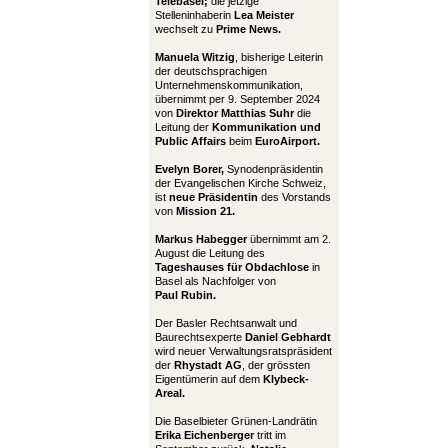
Telebasel;
die jetzige
Stelleninhaberin
Lea Meister
wechselt zu
Prime News.
Manuela Witzig
, bisherige Leiterin
der deutschsprachigen
Unternehmenskommunikation,
übernimmt per 9. September 2024
von
Direktor Matthias Suhr
die
Leitung der
Kommunikation und
Public Affairs
beim
EuroAirport.
Evelyn Borer,
Synodenpräsidentin
der Evangelischen Kirche Schweiz,
ist
neue Präsidentin
des Vorstands
von
Mission 21.
Markus Habegger
übernimmt am 2.
August die Leitung des
Tageshauses für Obdachlose
in
Basel als Nachfolger von
Paul Rubin.
Der Basler Rechtsanwalt und
Baurechtsexperte
Daniel Gebhardt
wird neuer Verwaltungsratspräsident
der
Rhystadt AG
, der grössten
Eigentümerin auf dem
Klybeck-
Areal.
Die Baselbieter Grünen-Landrätin
Erika Eichenberger
tritt im