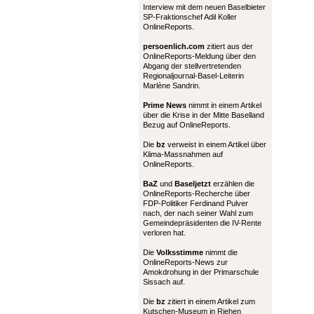
Interview mit dem neuen Baselbieter
SP-Fraktionschef Adil Koller
OnlineReports.
persoenlich.com
zitiert aus der
OnlineReports-Meldung über den
Abgang der stellvertretenden
Regionaljournal-Basel-Leiterin
Marlène Sandrin.
Prime News
nimmt in einem Artikel
über die Krise in der Mitte Baselland
Bezug auf OnlineReports.
Die
bz
verweist in einem Artikel über
Klima-Massnahmen auf
OnlineReports.
BaZ
und
Baseljetzt
erzählen die
OnlineReports-Recherche über
FDP-Politiker Ferdinand Pulver
nach, der nach seiner Wahl zum
Gemeindepräsidenten die IV-Rente
verloren hat.
Die
Volksstimme
nimmt die
OnlineReports-News zur
Amokdrohung in der Primarschule
Sissach auf.
Die
bz
zitiert in einem Artikel zum
Kutschen-Museum in Riehen