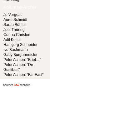
Kolumne-Archiv
Jo Vergeat
Aurel Schmidt
Sarah Bühler
Joël Thüring
Corina Christen
Adil Koller
Hansjörg Schneider
Ivo Bachmann
Gaby Burgermeister
Peter Achten: "Brief ..."
Peter Achten: "De
Gustibus"
Peter Achten: "Far East"
another
CS2
website