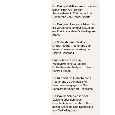
bz,
BaZ
und
Volksstimme
beziehen
sich in ihren Artikeln zum
Jakobushaus in Thürnen auf die
Recherche von OnlineReports.
Die
BaZ
nimmt in einem Artikel über
die Wirtschaftskammer Bezug auf
ein Porträt aus dem OnlineReports-
Archiv.
Die
Volksstimme
zitiert die
OnlineReports-Recherche zum
neuen Konzessionsvertrag der
Elektra Baselland.
Bajour
bezieht sich im
Wochenkommentar auf die
OnlineReports-Analyse zu den
Basler Grünen.
Die
bz
zitiert die OnlineReports-
Recherche zu den geplanten
Beschwerden gegen die Salz-
Sondierbohrungen im Röserental.
Die
BaZ
bezieht sich in einer
Meldung über den neuen
Geschäftsführer der Aids-Hilfe
beider Basel auf eine Recherche
von OnlineReports.