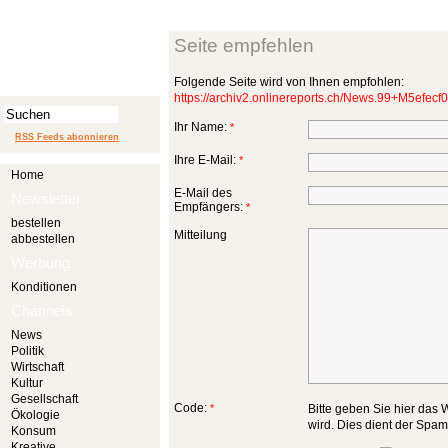
Seite empfehlen
Folgende Seite wird von Ihnen empfohlen:
https://archiv2.onlinereports.ch/News.99+M5efecf0
Ihr Name:
*
RSS Feeds abonnieren
Ihre E-Mail:
*
Home
E-Mail des
Newsletter
Empfängers:
*
bestellen
Mitteilung
abbestellen
Werbung
Konditionen
Channels
News
Politik
Wirtschaft
Kultur
Gesellschaft
Code:
*
Bitte geben Sie hier das W
Ökologie
wird. Dies dient der Spa
Konsum
Kreative