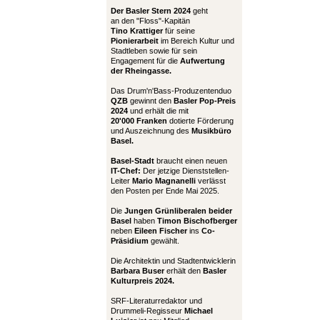
Der Basler Stern 2024
geht
an den "Floss"-Kapitän
Tino Krattiger
für seine
Pionierarbeit
im Bereich Kultur und
Stadtleben sowie für sein
Engagement für die
Aufwertung
der Rheingasse.
Das Drum'n'Bass-Produzentenduo
QZB
gewinnt den
Basler Pop-Preis
2024
und erhält die mit
20'000 Franken
dotierte Förderung
und Auszeichnung des
Musikbüro
Basel.
Basel-Stadt
braucht einen neuen
IT-Chef:
Der jetzige Dienststellen-
Leiter
Mario Magnanelli
verlässt
den Posten per Ende Mai 2025.
Die
Jungen Grünliberalen beider
Basel
haben
Timon Bischofberger
neben
Eileen Fischer
ins
Co-
Präsidium
gewählt.
Die Architektin und Stadtentwicklerin
Barbara Buser
erhält den
Basler
Kulturpreis 2024.
SRF-Literaturredaktor und
Drummeli-Regisseur
Michael