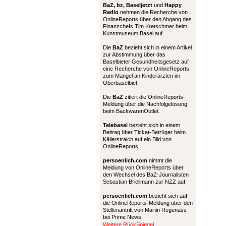
BaZ, bz,
Baseljetzt
und
Happy
Radio
nehmen die Recherche von
OnlineReports über den Abgang des
Finanzchefs Tim Kretschmer beim
Kunstmuseum Basel auf.
Die
BaZ
bezieht sich in einem Artikel
zur Abstimmung über das
Baselbieter Gesundheitsgesetz auf
eine Recherche von OnlineReports
zum Mangel an Kinderärzten im
Oberbaselbiet.
Die
BaZ
zitiert die OnlineReports-
Meldung über die Nachfolgelösung
beim BackwarenOutlet.
Telebasel
bezieht sich in einem
Beitrag über Ticket-Betrüger beim
Källerstraich auf ein Bild von
OnlineReports.
persoenlich.com
nimmt die
Meldung von OnlineReports über
den Wechsel des BaZ-Journalisten
Sebastian Briellmann zur NZZ auf.
persoenlich.com
bezieht sich auf
die OnlineReports-Meldung über den
Stellenantritt von Martin Regenass
bei Prime News.
Weitere RückSpiegel