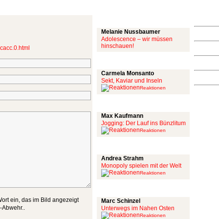
Mit links
Melanie Nussbaumer
Adolescence – wir müssen
hinschauen!
cacc.0.html
Achtung: Satire!
Carmela Monsanto
Sekt, Kaviar und Inseln
Reaktionen
Aus meiner Bubble
Max Kaufmann
Jogging: Der Lauf ins Bünzlitum
Reaktionen
Alles mit scharf
Andrea Strahm
Monopoly spielen mit der Welt
Reaktionen
Schinzel Pommes
ort ein, das im Bild angezeigt
Marc Schinzel
m-Abwehr..
Unterwegs im Nahen Osten
Reaktionen