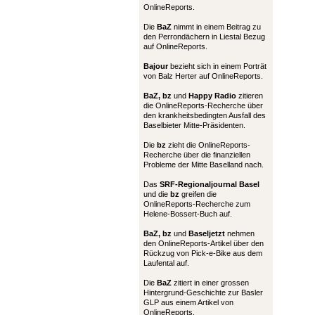
OnlineReports.
Die
BaZ
nimmt in einem Beitrag zu
den Perrondächern in Liestal Bezug
auf OnlineReports.
Bajour
bezieht sich in einem Porträt
von Balz Herter auf OnlineReports.
BaZ, bz
und
Happy Radio
zitieren
die OnlineReports-Recherche über
den krankheitsbedingten Ausfall des
Baselbieter Mitte-Präsidenten.
Die
bz
zieht die OnlineReports-
Recherche über die finanziellen
Probleme der Mitte Baselland nach.
Das
SRF-Regionaljournal Basel
und die
bz
greifen die
OnlineReports-Recherche zum
Helene-Bossert-Buch auf.
BaZ, bz
und
Baseljetzt
nehmen
den OnlineReports-Artikel über den
Rückzug von Pick-e-Bike aus dem
Laufental auf.
Die
BaZ
zitiert in einer grossen
Hintergrund-Geschichte zur Basler
GLP aus einem Artikel von
OnlineReports.