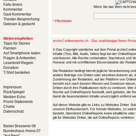
Faits divers
Wenn Sie das Wort nicht le
Kommentar
Gast-Kommentar
Theater-Besprechung
* Pflichtfelder
Gelesen & gedacht
Services
Weiterempfehlen
archiv2.onlinereports.ch - Das unabhängige News-Port
Tipps für Stories
Parolen
© Das Copyright sämtlicher auf dem Portal archiv2.onlin
Auf Smartphone laden
Inhalte (Text, Bild, Audio, Video) liegt bei der OnlineRe
Fragen & Antworten
und Autoren. Alle Rechte vorbehalten. Nachdruck und Ver
Honorar und mit schriftlichem Einverständnis der Redak
Leserbrief-Regeln
Donation
Die Redaktion bedingt hiermit jegliche Verantwortung u
T-Shirt bestellen
andere Beiträge von Dritten oder einzelnen Autoren ab, 
About us
Zustimmung der Redaktion, auf der Plattform von Online
bemüht sich nach bestem Wissen und Gewissen darum,
Impressum
Dritten durch ihre Publikationen nicht zu verletzen. Wer
RückSpiegel
Rechte auf OnlineReports feststellt, wird gebeten, die 
damit die beanstandeten Inhalte unverzüglich entfernt 
Medien-Echo
Promi-Statements
Auf dieser Website gibt es Links zu Websites Dritter. So
Charta
unseren Einflussbereich. Für fremde Websites, zu welch
Datenschutz
besteht, übernimmt OnlineReports keine inhaltliche oder
gilt für Websites Dritter, die auf OnlineReports verlinken.
Dossier
Basler Brasserie 08
Bundeshaus-Arena 07
"Auf Berg"