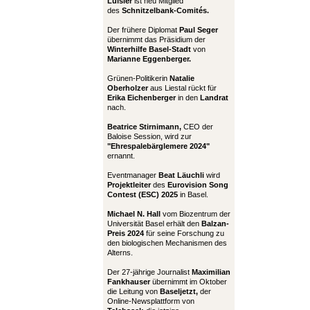
Luisier
ist neu Mitglied
des
Schnitzelbank-Comités.
Der frühere Diplomat
Paul Seger
übernimmt das Präsidium der
Winterhilfe Basel-Stadt
von
Marianne Eggenberger.
Grünen-Politikerin
Natalie
Oberholzer
aus Liestal rückt für
Erika Eichenberger
in den
Landrat
nach.
Beatrice Stirnimann,
CEO der
Baloise Session, wird zur
"Ehrespalebärglemere 2024"
ernannt.
Eventmanager
Beat Läuchli
wird
Projektleiter
des
Eurovision Song
Contest (ESC) 2025
in Basel.
Michael N. Hall
vom Biozentrum der
Universität Basel erhält den
Balzan-
Preis 2024
für seine Forschung zu
den biologischen Mechanismen des
Alterns.
Der 27-jährige Journalist
Maximilian
Fankhauser
übernimmt im Oktober
die Leitung von
Baseljetzt,
der
Online-Newsplattform von