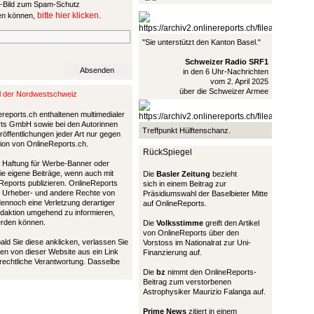
bitte hier klicken
sen können,
.
"Sie unterstützt den Kanton Basel."
Schweizer Radio SRF1
in den 6 Uhr-Nachrichten
vom 2. April 2025
über die Schweizer Armee
al der Nordwestschweiz
ereports.ch enthaltenen multimedialer
ports GmbH sowie bei den Autorinnen
Treffpunkt Hülftenschanz.
öffentlichungen jeder Art nur gegen
tion von OnlineReports.ch.
RückSpiegel
nd Haftung für Werbe-Banner oder
die eigene Beiträge, wenn auch mit
Die
Basler Zeitung
bezieht
Reports publizieren. OnlineReports
sich in einem Beitrag zur
 Urheber- und andere Rechte von
Präsidiumswahl der Baselbieter Mitte
 dennoch eine Verletzung derartiger
auf OnlineReports.
Redaktion umgehend zu informieren,
werden können.
Die
Volksstimme
greift den Artikel
von OnlineReports über den
bald Sie diese anklicken, verlassen Sie
Vorstoss im Nationalrat zur Uni-
en von dieser Website aus ein Link
Finanzierung auf.
 rechtliche Verantwortung. Dasselbe
Die
bz
nimmt den OnlineReports-
Beitrag zum verstorbenen
Astrophysiker Maurizio Falanga auf.
Prime News
zitiert in einem