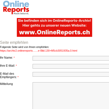
Seite empfehlen
Folgende Seite wird von Ihnen empfohlen:
https://archiv2.onlinereports.......e-Bild.130+M5cb3051935a.0.html
Ihr Name:
*
Ihre E-Mail:
*
E-Mail des
Empfängers:
*
Mitteilung