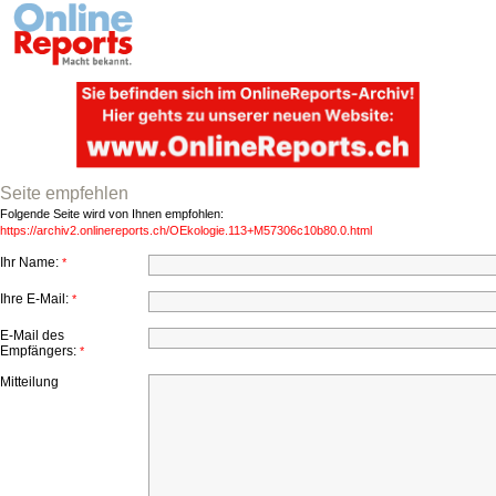
Seite empfehlen
Folgende Seite wird von Ihnen empfohlen:
https://archiv2.onlinereports.ch/OEkologie.113+M57306c10b80.0.html
Ihr Name:
*
Ihre E-Mail:
*
E-Mail des
Empfängers:
*
Mitteilung