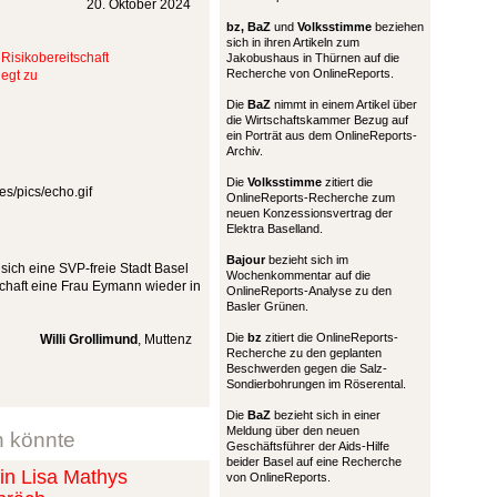
20. Oktober 2024
bz,
BaZ
und
Volksstimme
beziehen
sich in ihren Artikeln zum
Risikobereitschaft
Jakobushaus in Thürnen auf die
Recherche von OnlineReports.
legt zu
Die
BaZ
nimmt in einem Artikel über
die Wirtschaftskammer Bezug auf
ein Porträt aus dem OnlineReports-
Archiv.
Die
Volksstimme
zitiert die
OnlineReports-Recherche zum
neuen Konzessionsvertrag der
Elektra Baselland.
Bajour
bezieht sich im
sich eine SVP-freie Stadt Basel
Wochenkommentar auf die
chaft eine Frau Eymann wieder in
OnlineReports-Analyse zu den
Basler Grünen.
Die
bz
zitiert die OnlineReports-
Willi Grollimund
, Muttenz
Recherche zu den geplanten
Beschwerden gegen die Salz-
Sondierbohrungen im Röserental.
Die
BaZ
bezieht sich in einer
Meldung über den neuen
n könnte
Geschäftsführer der Aids-Hilfe
beider Basel auf eine Recherche
n Lisa Mathys
von OnlineReports.