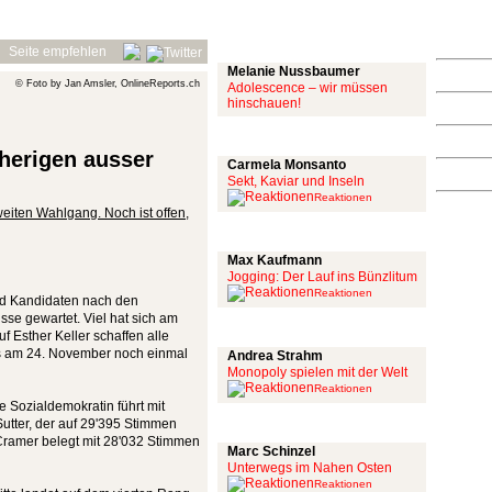
Mit links
Seite empfehlen
Melanie Nussbaumer
© Foto by Jan Amsler, OnlineReports.ch
Adolescence – wir müssen
hinschauen!
Achtung: Satire!
sherigen ausser
Carmela Monsanto
Sekt, Kaviar und Inseln
Reaktionen
eiten Wahlgang. Noch ist offen,
Aus meiner Bubble
Max Kaufmann
Jogging: Der Lauf ins Bünzlitum
Reaktionen
d Kandidaten nach den
se gewartet. Viel hat sich am
Alles mit scharf
f Esther Keller schaffen alle
ss am 24. November noch einmal
Andrea Strahm
Monopoly spielen mit der Welt
Reaktionen
e Sozialdemokratin führt mit
Schinzel Pommes
utter, der auf 29'395 Stimmen
ramer belegt mit 28'032 Stimmen
Marc Schinzel
Unterwegs im Nahen Osten
Reaktionen