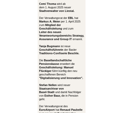
Cemi Thoma
wird ab
dem 1. August 2025 neuer
Stadtverwalter von Liestal.
Der Verwaltungsrat der
EBL
hat
Markus A. Meier
per 1. April 2025
zum
Mitglied der
Geschäftsleitung
und zum
Leiter
des neuen
Verantwortungsbereichs Strategy,
Assurance und Group IT
ernannt.
Tanja Bugmann
ist neue
Geschäftsführerin
der Basler
Traditions-Confiserie Beschle.
Die
Basellandschaftliche
Pensionskasse
erweitert die
Geschäftsleitung:
Manuel
Flückiger
führt künftig den neu
geschaffenen Bereich
"Digitalisierung und Innovation".
Stefan Nellen
wird neuer
Staatsarchivar von
Basel-Stadt
und damit Nachfolger
von
Esther Baur,
die in Pension
geht.
Der Verwaltungsrat des
EuroAirport
hat
Renaud Paubelle