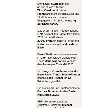
Der Basler Stern 2024
geht
an den "Floss"-Kapitän
Tino Krattiger
für seine
Pionierarbeit
im Bereich Kultur und
Stadtleben sowie für sein
Engagement für die
Aufwertung
der Rheingasse.
Das Drum'n'Bass-Produzentenduo
QZB
gewinnt den
Basler Pop-Preis
2024
und erhält die mit
20'000 Franken
dotierte Förderung
und Auszeichnung des
Musikbüro
Basel.
Basel-Stadt
braucht einen neuen
IT-Chef:
Der jetzige Dienststellen-
Leiter
Mario Magnanelli
verlässt
den Posten per Ende Mai 2025.
Die
Jungen Grünliberalen beider
Basel
haben
Timon Bischofberger
neben
Eileen Fischer
ins
Co-
Präsidium
gewählt.
Die Architektin und Stadtentwicklerin
Barbara Buser
erhält den
Basler
Kulturpreis 2024.
SRF-Literaturredaktor und
Drummeli-Regisseur
Michael