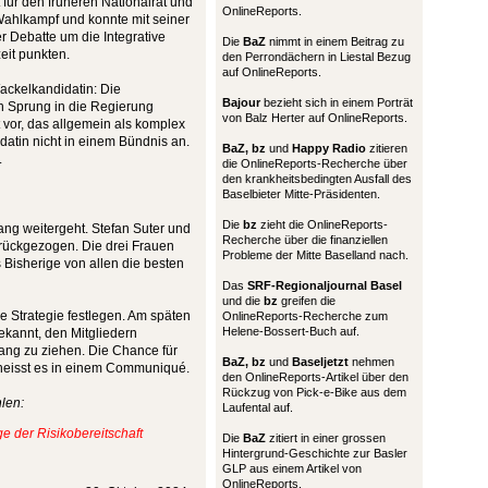
t für den früheren Nationalrat und
OnlineReports.
 Wahlkampf und konnte mit seiner
r Debatte um die Integrative
Die
BaZ
nimmt in einem Beitrag zu
eit punkten.
den Perrondächern in Liestal Bezug
auf OnlineReports.
ackelkandidatin: Die
Bajour
bezieht sich in einem Porträt
en Sprung in die Regierung
von Balz Herter auf OnlineReports.
 vor, das allgemein als komplex
idatin nicht in einem Bündnis an.
BaZ, bz
und
Happy Radio
zitieren
.
die OnlineReports-Recherche über
den krankheitsbedingten Ausfall des
Baselbieter Mitte-Präsidenten.
Die
bz
zieht die OnlineReports-
ang weitergeht. Stefan Suter und
Recherche über die finanziellen
urückgezogen. Die drei Frauen
Probleme der Mitte Baselland nach.
 Bisherige von allen die besten
Das
SRF-Regionaljournal Basel
und die
bz
greifen die
 Strategie festlegen. Am späten
OnlineReports-Recherche zum
Helene-Bossert-Buch auf.
ekannt, den Mitgliedern
ang zu ziehen. Die Chance für
BaZ, bz
und
Baseljetzt
nehmen
, heisst es in einem Communiqué.
den OnlineReports-Artikel über den
Rückzug von Pick-e-Bike aus dem
len:
Laufental auf.
e der Risikobereitschaft
Die
BaZ
zitiert in einer grossen
Hintergrund-Geschichte zur Basler
GLP aus einem Artikel von
OnlineReports.