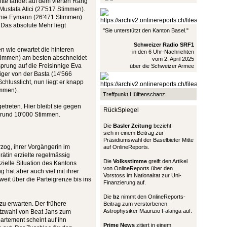
tte landet auf dem vierten Rang
ustafa Atici (27'517 Stimmen).
hanie Eymann (26'471 Stimmen)
 Das absolute Mehr liegt
"Sie unterstützt den Kanton Basel."
Schweizer Radio SRF1
 wie erwartet die hinteren
in den 6 Uhr-Nachrichten
Stimmen) am besten abschneidet
vom 2. April 2025
prung auf die Freisinnige Eva
über die Schweizer Armee
iger von der Basta (14'566
chlusslicht, nun liegt er knapp
immen).
Treffpunkt Hülftenschanz.
etreten. Hier bleibt sie gegen
RückSpiegel
 rund 10'000 Stimmen.
Die
Basler Zeitung
bezieht
sich in einem Beitrag zur
Präsidiumswahl der Baselbieter Mitte
rzog, ihrer Vorgängerin im
auf OnlineReports.
ätin erzielte regelmässig
Die
Volksstimme
greift den Artikel
zielle Situation des Kantons
von OnlineReports über den
g hat aber auch viel mit ihrer
Vorstoss im Nationalrat zur Uni-
weit über die Parteigrenze bis ins
Finanzierung auf.
Die
bz
nimmt den OnlineReports-
u erwarten. Der frühere
Beitrag zum verstorbenen
Astrophysiker Maurizio Falanga auf.
atzwahl von Beat Jans zum
rtement scheint auf ihn
Prime News
zitiert in einem