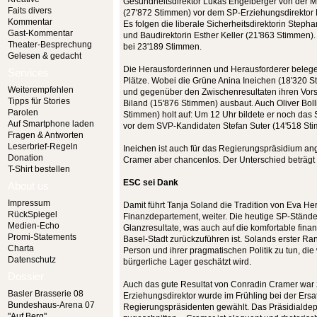
Gesundheitsdirektor Lukas Engelberger von der Mi
Faits divers
(27'872 Stimmen) vor dem SP-Erziehungsdirektor M
Kommentar
Es folgen die liberale Sicherheitsdirektorin Step
Gast-Kommentar
und Baudirektorin Esther Keller (21'863 Stimmen).
Theater-Besprechung
bei 23'189 Stimmen.
Gelesen & gedacht
Die Herausforderinnen und Herausforderer belegen
Services
Plätze. Wobei die Grüne Anina Ineichen (18'320 
Weiterempfehlen
und gegenüber den Zwischenresultaten ihren Vors
Tipps für Stories
Biland (15'876 Stimmen) ausbaut. Auch Oliver Boll
Parolen
Stimmen) holt auf: Um 12 Uhr bildete er noch das S
Auf Smartphone laden
vor dem SVP-Kandidaten Stefan Suter (14'518 St
Fragen & Antworten
Leserbrief-Regeln
Ineichen ist auch für das Regierungspräsidium ang
Donation
Cramer aber chancenlos. Der Unterschied beträgt
T-Shirt bestellen
ESC sei Dank
About us
Impressum
Damit führt Tanja Soland die Tradition von Eva He
RückSpiegel
Finanzdepartement, weiter. Die heutige SP-Ständer
Medien-Echo
Glanzresultate, was auch auf die komfortable finan
Promi-Statements
Basel-Stadt zurückzuführen ist. Solands erster Ran
Charta
Person und ihrer pragmatischen Politik zu tun, die 
Datenschutz
bürgerliche Lager geschätzt wird.
Dossier
Auch das gute Resultat von Conradin Cramer war z
Basler Brasserie 08
Erziehungsdirektor wurde im Frühling bei der Ers
Bundeshaus-Arena 07
Regierungspräsidenten gewählt. Das Präsidialdepa
"Auf Berg"