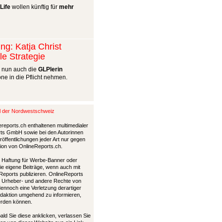
Life
wollen künftig für
mehr
ng: Katja Christ
le Strategie
l nun auch die
GLPlerin
ne in die Pflicht nehmen.
al der Nordwestschweiz
ereports.ch enthaltenen multimedialer
ports GmbH sowie bei den Autorinnen
öffentlichungen jeder Art nur gegen
tion von OnlineReports.ch.
nd Haftung für Werbe-Banner oder
die eigene Beiträge, wenn auch mit
Reports publizieren. OnlineReports
 Urheber- und andere Rechte von
 dennoch eine Verletzung derartiger
Redaktion umgehend zu informieren,
werden können.
bald Sie diese anklicken, verlassen Sie