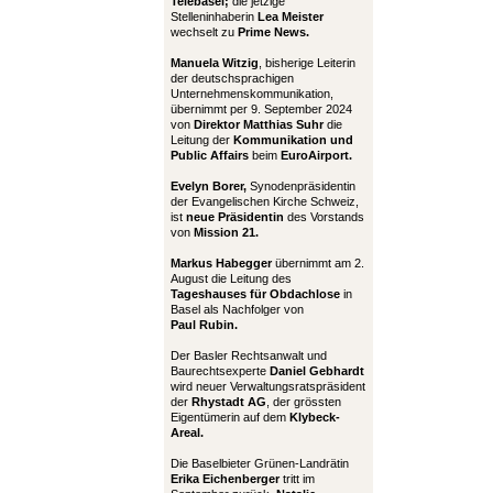
Telebasel;
die jetzige
Stelleninhaberin
Lea Meister
wechselt zu
Prime News.
Manuela Witzig
, bisherige Leiterin
der deutschsprachigen
Unternehmenskommunikation,
übernimmt per 9. September 2024
von
Direktor Matthias Suhr
die
Leitung der
Kommunikation und
Public Affairs
beim
EuroAirport.
Evelyn Borer,
Synodenpräsidentin
der Evangelischen Kirche Schweiz,
ist
neue Präsidentin
des Vorstands
von
Mission 21.
Markus Habegger
übernimmt am 2.
August die Leitung des
Tageshauses für Obdachlose
in
Basel als Nachfolger von
Paul Rubin.
Der Basler Rechtsanwalt und
Baurechtsexperte
Daniel Gebhardt
wird neuer Verwaltungsratspräsident
der
Rhystadt AG
, der grössten
Eigentümerin auf dem
Klybeck-
Areal.
Die Baselbieter Grünen-Landrätin
Erika Eichenberger
tritt im