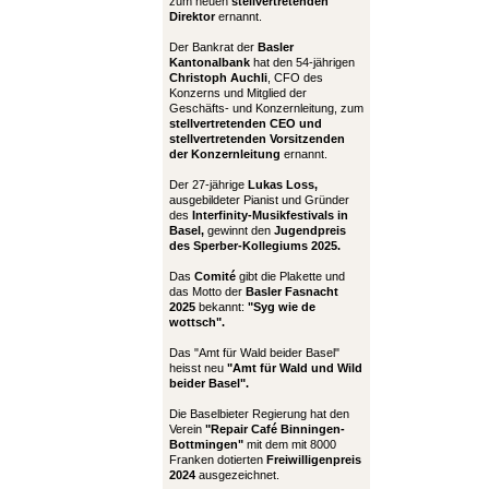
zum neuen
stellvertretenden
Direktor
ernannt.
Der Bankrat der
Basler
Kantonalbank
hat den 54-jährigen
Christoph Auchli
, CFO des
Konzerns und Mitglied der
Geschäfts- und Konzernleitung, zum
stellvertretenden CEO und
stellvertretenden Vorsitzenden
der Konzernleitung
ernannt.
Der 27-jährige
Lukas Loss,
ausgebildeter Pianist und Gründer
des
Interfinity-Musikfestivals in
Basel,
gewinnt den
Jugendpreis
des Sperber-Kollegiums 2025.
Das
Comité
gibt die Plakette und
das Motto der
Basler Fasnacht
2025
bekannt:
"Syg wie de
wottsch".
Das "Amt für Wald beider Basel"
heisst neu
"Amt für Wald und Wild
beider Basel".
Die Baselbieter Regierung hat den
Verein
"Repair Café Binningen-
Bottmingen"
mit dem mit 8000
Franken dotierten
Freiwilligenpreis
2024
ausgezeichnet.