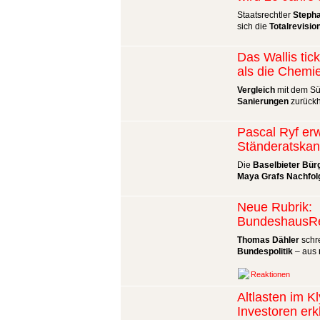
Staatsrechtler
Steph
sich die
Totalrevisio
Das Wallis tic
als die Chemi
Vergleich
mit dem Sü
Sanierungen
zurückh
Pascal Ryf er
Ständeratskan
Die
Baselbieter Bür
Maya Grafs Nachfol
Neue Rubrik:
BundeshausRe
Thomas Dähler
schre
Bundespolitik
– aus
Reaktionen
Altlasten im K
Investoren erk