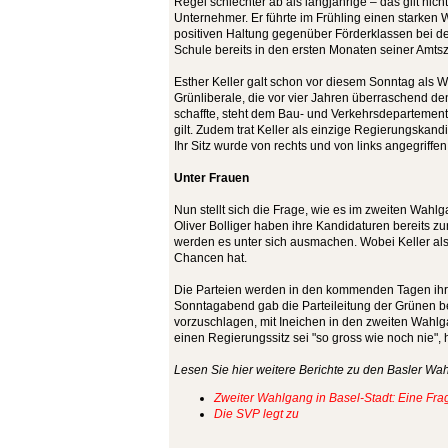
Regel schlechter ab als langjährige – das gilt nich
Unternehmer. Er führte im Frühling einen starken
positiven Haltung gegenüber Förderklassen bei de
Schule bereits in den ersten Monaten seiner Amtsz
Esther Keller galt schon vor diesem Sonntag als W
Grünliberale, die vor vier Jahren überraschend d
schaffte, steht dem Bau- und Verkehrsdepartement
gilt. Zudem trat Keller als einzige Regierungskand
Ihr Sitz wurde von rechts und von links angegriffen
Unter Frauen
Nun stellt sich die Frage, wie es im zweiten Wahlg
Oliver Bolliger haben ihre Kandidaturen bereits z
werden es unter sich ausmachen. Wobei Keller als
Chancen hat.
Die Parteien werden in den kommenden Tagen ihre
Sonntagabend gab die Parteileitung der Grünen b
vorzuschlagen, mit Ineichen in den zweiten Wahlg
einen Regierungssitz sei "so gross wie noch nie"
Lesen Sie hier weitere Berichte zu den Basler Wah
Zweiter Wahlgang in Basel-Stadt: Eine Frag
Die SVP legt zu