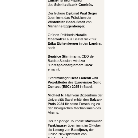
Luisier
ist neu Mitglied
des
Schnitzelbank-Comités.
Der frühere Diplomat
Paul Seger
übernimmt das Präsidium der
Winterhilfe Basel-Stadt
von
Marianne Eggenberger.
Grünen-Politikerin
Natalie
Oberholzer
aus Liestal rückt für
Erika Eichenberger
in den
Landrat
nach.
Beatrice Stirnimann,
CEO der
Baloise Session, wird zur
"Ehrespalebärglemere 2024"
ernannt.
Eventmanager
Beat Läuchli
wird
Projektleiter
des
Eurovision Song
Contest (ESC) 2025
in Basel.
Michael N. Hall
vom Biozentrum der
Universität Basel erhält den
Balzan-
Preis 2024
für seine Forschung zu
den biologischen Mechanismen des
Alterns.
Der 27-jährige Journalist
Maximilian
Fankhauser
übernimmt im Oktober
die Leitung von
Baseljetzt,
der
Online-Newsplattform von