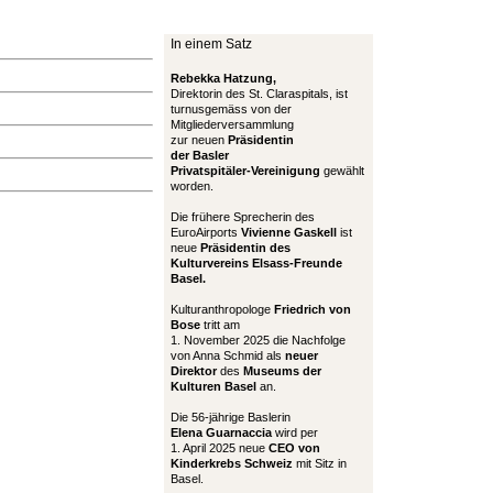
In einem Satz
Rebekka Hatzung,
Direktorin des St. Claraspitals, ist
turnusgemäss von der
Mitgliederversammlung
zur neuen
Präsidentin
der Basler
Privatspitäler-Vereinigung
gewählt
worden.
Die frühere Sprecherin des
EuroAirports
Vivienne Gaskell
ist
neue
Präsidentin des
Kulturvereins Elsass-Freunde
Basel.
Kulturanthropologe
Friedrich von
Bose
tritt am
1. November 2025 die Nachfolge
von Anna Schmid als
neuer
Direktor
des
Museums der
Kulturen Basel
an.
Die 56-jährige Baslerin
Elena Guarnaccia
wird per
1. April 2025 neue
CEO von
Kinderkrebs Schweiz
mit Sitz in
Basel.