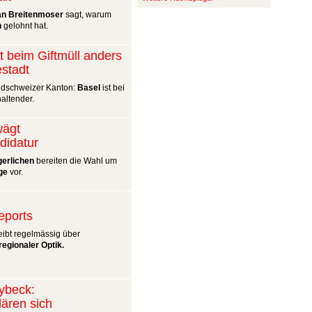
an Breitenmoser
sagt, warum
n
gelohnt hat.
kt beim Giftmüll anders
estadt
dschweizer Kanton:
Basel
ist bei
altender.
wägt
didatur
gerlichen
bereiten die Wahl um
ge
vor.
ports
ibt regelmässig über
regionaler Optik.
lybeck:
lären sich