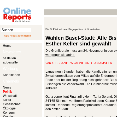
Die GLP ist auf dem Siegerpodium nicht vertreten.
RSS Feeds abonnieren
Wahlen Basel-Stadt: Alle Bi
Esther Keller sind gewählt
Home
Die Grünliberale muss am 24. November in den zw
Newsletter
wer gegen sie antritt.
bestellen
abbestellen
Von
ALESSANDRA PAONE UND JAN AMSLER
Werbung
Lange neun Stunden haben die Kandidatinnen un
Konditionen
Zwischenresultaten vom Mittag auf die Endergebnis
Ende aber bei der Regierung nicht geändert: Bis au
Channels
Bisherigen die Wiederwahl. Die Grünliberale mu
News
antreten.
Politik
Wirtschaft
Ganz vorne liegt Finanzdirektorin Tanja Soland. Di
Kultur
34'165 Stimmen vor ihrem Parteikollegen Kaspar S
Gesellschaft
kommt. Der neue Regierungspräsident Conradin C
Ökologie
den dritten Platz.
Konsum
Kreative