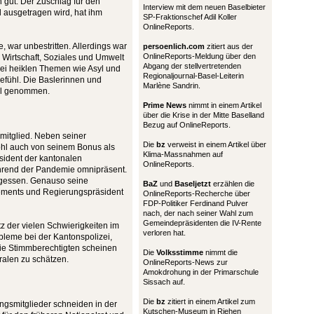
h gut. Der Zuschlag für den
Interview mit dem neuen Baselbieter
l ausgetragen wird, hat ihm
SP-Fraktionschef Adil Koller
OnlineReports.
 war unbestritten. Allerdings war
persoenlich.com
zitiert aus der
OnlineReports-Meldung über den
r Wirtschaft, Soziales und Umwelt
Abgang der stellvertretenden
ei heiklen Themen wie Asyl und
Regionaljournal-Basel-Leiterin
efühl. Die Baslerinnen und
Marlène Sandrin.
bel genommen.
Prime News
nimmt in einem Artikel
über die Krise in der Mitte Baselland
Bezug auf OnlineReports.
mitglied. Neben seiner
Die
bz
verweist in einem Artikel über
wohl auch von seinem Bonus als
Klima-Massnahmen auf
sident der kantonalen
OnlineReports.
ährend der Pandemie omnipräsent.
ergessen. Genauso seine
BaZ
und
Baseljetzt
erzählen die
tements und Regierungspräsident
OnlineReports-Recherche über
FDP-Politiker Ferdinand Pulver
nach, der nach seiner Wahl zum
Gemeindepräsidenten die IV-Rente
tz der vielen Schwierigkeiten im
verloren hat.
bleme bei der Kantonspolizei,
Die Stimmberechtigten scheinen
Die
Volksstimme
nimmt die
eralen zu schätzen.
OnlineReports-News zur
Amokdrohung in der Primarschule
Sissach auf.
Die
bz
zitiert in einem Artikel zum
rungsmitglieder schneiden in der
Kutschen-Museum in Riehen