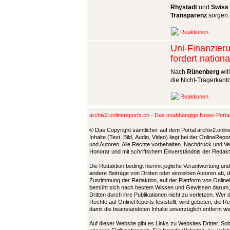
Rhystadt
und
Swiss 
Transparenz
sorgen.
Reaktionen
Uni-Finanzieru
fordert nationa
Nach
Rünenberg
wil
die Nicht-Trägerkanto
Reaktionen
archiv2.onlinereports.ch - Das unabhängige News-Port
© Das Copyright sämtlicher auf dem Portal archiv2.onlin
Inhalte (Text, Bild, Audio, Video) liegt bei der OnlineRe
und Autoren. Alle Rechte vorbehalten. Nachdruck und Ver
Honorar und mit schriftlichem Einverständnis der Redak
Die Redaktion bedingt hiermit jegliche Verantwortung u
andere Beiträge von Dritten oder einzelnen Autoren ab, 
Zustimmung der Redaktion, auf der Plattform von Online
bemüht sich nach bestem Wissen und Gewissen darum,
Dritten durch ihre Publikationen nicht zu verletzen. Wer
Rechte auf OnlineReports feststellt, wird gebeten, die 
damit die beanstandeten Inhalte unverzüglich entfernt 
Auf dieser Website gibt es Links zu Websites Dritter. So