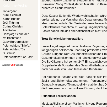
zugeschnitten – Cramer ist eloquent und rhetorisc
Eurovision Song Contest, der im Mai 2025 in Base
Kolumne-Archiv
zusätzlich Schub verliehen.
Jo Vergeat
Aurel Schmidt
Dass Kaspar Sutter die Wiederwahl schaffen würde,
Sarah Bühler
unklar, wie gut der Vorsteher des Departements fü
Joël Thüring
abschneiden würde. Der Sozialdemokrat bewies b
Corina Christen
Solaroffensive manchmal zu wenig Fingerspitzeng
Adil Koller
Basler haben ihm das aber offensichtlich nicht ü
Hansjörg Schneider
Ivo Bachmann
Trotz Schwierigkeiten etabliert
Gaby Burgermeister
Peter Achten: "Brief ..."
Lukas Engelberger ist das amtsälteste Regierungs
Peter Achten: "De
langjährigen politischen Erfahrung profitierte er 
Gustibus"
Corona-Dirigent. Der Gesundheitsdirektor und Prä
Peter Achten: "Far East"
Gesundheitsdirektorinnen und -direktoren war w
Die Bevölkerung hat seinen 24/7-Einsatz nicht v
another
CS2
website
Doppelrolle als Vorsteher des Gesundheitsdepar
nach der Wahl von Beat Jans in den Bundesrat.
Bei Stephanie Eymann zeigt sich, dass sie sich tro
Justiz- und Sicherheitsdepartement – Personalpro
Demos, Nasenweg-Tötungsdelikt – etabliert hat. 
die klare, wenn auch umstrittene Führung der Lib
Pluspunkt Förderklassen
Mustafa Atici ist erst seit Mai im Amt. Neue Regie