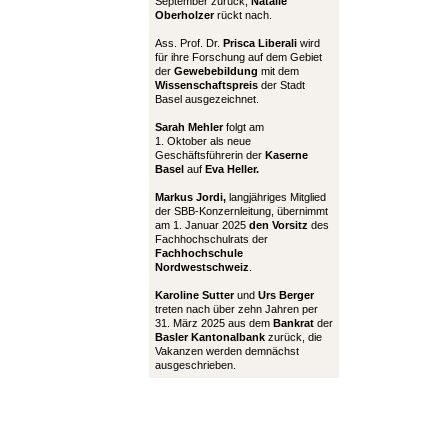
September zurück,
Natalie
Oberholzer
rückt nach.
Ass. Prof. Dr.
Prisca Liberali
wird
für ihre Forschung auf dem Gebiet
der
Gewebebildung
mit dem
Wissenschaftspreis
der Stadt
Basel ausgezeichnet.
Sarah Mehler
folgt am
1. Oktober als neue
Geschäftsführerin der
Kaserne
Basel
auf
Eva Heller.
Markus Jordi,
langjähriges Mitglied
der SBB-Konzernleitung, übernimmt
am 1. Januar 2025
den Vorsitz
des
Fachhochschulrats der
Fachhochschule
Nordwestschweiz
.
Karoline Sutter
und
Urs Berger
treten nach über zehn Jahren per
31. März 2025 aus dem
Bankrat
der
Basler Kantonalbank
zurück, die
Vakanzen werden demnächst
ausgeschrieben.