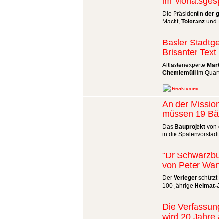
im Monatsges
Die Präsidentin
der 
Macht,
Toleranz
und P
Basler Stadtge
Brisanter Tex
Altlastenexperte
Mart
Chemiemüll
im Quart
Reaktionen
An der Missio
müssen 19 B
Das
Bauprojekt
von d
in die Spalenvorstadt
"Dr Schwarzbu
von Peter Wa
Der
Verleger
schützt 
100-jährige
Heimat-
Die Verfassun
wird 20 Jahre 