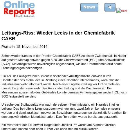
Leitungs-Riss: Wieder Lecks in der Chemiefabrik
CABB
Pratteln
, 15. November 2016
Schon wieder kam es in der Prattler Chemiefabrik CABB zu einem Zwischenfall: In Nacht
auf gestern Montag entwich gegen 3.20 Uhr Chlorwasserstoff (HCL) und Schwefeldioxid
(SO2). Die Anlage wurde unverzüglich abgeschaltet, wie das Unternehmen erst heute
Dienstagmorgen bekanntgab.
Ein Teil des ausgetretenen, intensiv riechenden Abluftgemischs entwich durch
Dachfenster des Gebäudes in Richtung eines Nachbarunternehmens, woraufhin die
Industriefeuerwehr informiert wurde. Nach einer Lagebeurteilung vor Ort dichtete ein
Einsatztrupp der Feuerwehr den Riss in der Leitung und die Dachluken ab. Bei
Messungen ausserhalb des Gebäudes konnte gemäss Firmenangaben weder HCL noch
SO2 festgestellt werden.
Ursache des Stoffaustritts war nach derzeitigem Kenntnisstand ein Haarriss in einer
Leitung. Das betroffene Leitungssystem war vor rund zwei Jahren komplett erneuert
worden und damit praktisch neuwertig. Spezialisten untersuchen derzeit die Ursachen für
den ungewöhnlichen Materialschaden. Das Rohrstück wurde bereits ausgetauscht.
Ein Mitarbeiter der Feuerwehr klagte über Übelkeit. Er wurde am Standort ärztlich
untersucht, konnte aber nach kurzer Zeit ohne Befund zurückkehren.