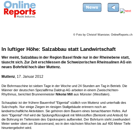
© Foto by Christof Wamister, OnlineReports.ch
In luftiger Höhe: Salzabbau statt Landwirtschaft
Wer meint, Salzabbau in der Region Basel finde nur in der Rheinebene statt,
täuscht sich. Zur Zeit erschliessen die Schweizerischen Rheinsalinen AG ein
neues Bohrfeld hoch über Muttenz.
Muttenz
, 17. Januar 2012
Die Bohrmaschine ist sieben Tage in der Woche und 24 Stunden am Tag in Betrieb. Die
Männer der deutschen Spezialfirma Daldrup AG arbeiten in einem Zweischichten-
Rhythmus, berichtet Brunnenmeister
Nikolai Mill
aus Münster (Westfalen).
Schauplatz ist der frühere Bauernhof "Eigental" südlich von Muttenz und unterhalb des
Sulzchopfs. Nur einige Ziegen im riesigen Stallgebäude erinnern noch an
landwirtschaftliche Aktivitäten. Sie gehören dem Bauern eines benachbarten Hofes. Auf
dem "Eigental"-Hof wird die Spülungsflüssigkeit mit Wirkstoffen (Bentonit und Antisol) für
die Bohrung im Tiefenstein des Gipskeupers aufbereitet. Der Bohrturm steht zweihundert
Meter weiter oben am Strassenrand, wo in den nächsten Wochen bis auf 400 Meter Tiefe
hinuntergebohrt wird.