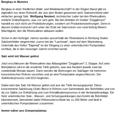
Bergbau in Muttenz
Bergbau in einer friedlichen Wald- und Weidelandschaft? In der Region Basel gibt es
eigentlich nur einen Rohstoff, der aus dem Boden gewonnen wird: Natriumchlorid oder
einfacher gesagt Salz.
Wolfgang Neubert
, technischer Leiter bei den Rheinsalinen,
erklärte OnlineReports, was vor sich geht. Bei den Arbeiten im Gebiet "Zinggibrunn"
handelt es sich nicht um Probebohrungen, sondern um Produktionsbohrungen. Denn in
diesem Gebiet erstreckt sich unter der Erde ein Salzrücken von rund fünfzig Metern
Mächtigkeit, den die Rheinsalinen abbauen wollen.
Schon in den fünfziger Jahren wurden ausserhalb der Rheinebene in Richtung Süden
Salzbohrfelder eingerichtet, zuerst bei der "Lachmatt", dann auf dem Wartenberg.
Unterhalb des Hofes "Eigental" ist der Eingang zu einer unterirdischen Pumpstation
sichtbar, die in den neunziger Jahren errichtet wurde.
Salz wird mit Wasser gelöst
Jetzt erschliessen die Rheinsalinen das Abbaugebiet "Zinggibrunn" 2. Etappe. Auf zehn
Bohrplätzen wird in die erwähnte Tiefe gebohrt, was laut Neubert jeweils zwei bis
zweieinhalb Monate dauert. Dann werden die Bohrungen ins Salzlager mit mehreren
konzentrischen Rohren versehen und an eine Pumpstation angeschlossen. Der
Soleförderprozess soll 2013 beginnen.
Dabei wird das Salz mit Wasser gelöst und aus der Tiefe herausgepumpt. Diese
konzentrierte Salzlösung (Sole) fliesst in Röhren zum Sammeltank des Bohrfeldes und von
da zur Saline zur Enthärtung und zum Kristallisationsprozess in die Verdampferanlage. Ein
Netz unterirdischer Sole-, Wasser- und Schutzgasleitungen durchzieht die Bohrfelder
kilometerweit, überwindet dabei Höhenunterschiede bis zu 200 Meter und läuft in
unterirdischen Pumpstationen zusammen.
Immer näher ans Gempenplateau