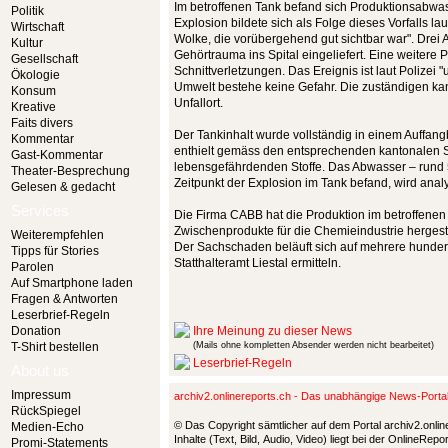
Im betroffenen Tank befand sich Produktionsabwas
Politik
Explosion bildete sich als Folge dieses Vorfalls l
Wirtschaft
Wolke, die vorübergehend gut sichtbar war". Drei 
Kultur
Gehörtrauma ins Spital eingeliefert. Eine weitere Pe
Gesellschaft
Schnittverletzungen. Das Ereignis ist laut Polizei 
Ökologie
Umwelt bestehe keine Gefahr. Die zuständigen ka
Konsum
Unfallort.
Kreative
Faits divers
Der Tankinhalt wurde vollständig in einem Auffan
Kommentar
enthielt gemäss den entsprechenden kantonalen S
Gast-Kommentar
lebensgefährdenden Stoffe. Das Abwasser – rund 5
Theater-Besprechung
Zeitpunkt der Explosion im Tank befand, wird analy
Gelesen & gedacht
Services
Die Firma CABB hat die Produktion im betroffenen
Zwischenprodukte für die Chemieindustrie hergeste
Weiterempfehlen
Der Sachschaden beläuft sich auf mehrere hunder
Tipps für Stories
Statthalteramt Liestal ermitteln.
Parolen
Auf Smartphone laden
Fragen & Antworten
Leserbrief-Regeln
Donation
Ihre Meinung zu dieser News
T-Shirt bestellen
(Mails ohne kompletten Absender werden nicht bearbeitet)
Leserbrief-Regeln
About us
Impressum
archiv2.onlinereports.ch - Das unabhängige News-Port
RückSpiegel
© Das Copyright sämtlicher auf dem Portal archiv2.onlin
Medien-Echo
Inhalte (Text, Bild, Audio, Video) liegt bei der OnlineRe
Promi-Statements