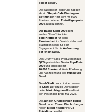
beider Basel".
Die Baselbieter Regierung hat den
Verein
"Repair Café Binningen-
Bottmingen"
mit dem mit 8000
Franken dotierten
Freiwilligenpreis
2024
ausgezeichnet.
Der Basler Stern 2024
geht
an den "Floss"-Kapitän
Tino Krattiger
für seine
Pionierarbeit
im Bereich Kultur und
Stadtleben sowie für sein
Engagement für die
Aufwertung
der Rheingasse.
Das Drum'n'Bass-Produzentenduo
QZB
gewinnt den
Basler Pop-Preis
2024
und erhält die mit
20'000 Franken
dotierte Förderung
und Auszeichnung des
Musikbüro
Basel.
Basel-Stadt
braucht einen neuen
IT-Chef:
Der jetzige Dienststellen-
Leiter
Mario Magnanelli
verlässt
den Posten per Ende Mai 2025.
Die
Jungen Grünliberalen beider
Basel
haben
Timon Bischofberger
neben
Eileen Fischer
ins
Co-
Präsidium
gewählt.