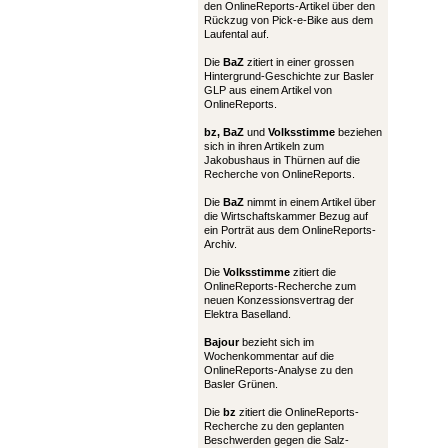
den OnlineReports-Artikel über den
Rückzug von Pick-e-Bike aus dem
Laufental auf.
Die
BaZ
zitiert in einer grossen
Hintergrund-Geschichte zur Basler
GLP aus einem Artikel von
OnlineReports.
bz,
BaZ
und
Volksstimme
beziehen
sich in ihren Artikeln zum
Jakobushaus in Thürnen auf die
Recherche von OnlineReports.
Die
BaZ
nimmt in einem Artikel über
die Wirtschaftskammer Bezug auf
ein Porträt aus dem OnlineReports-
Archiv.
Die
Volksstimme
zitiert die
OnlineReports-Recherche zum
neuen Konzessionsvertrag der
Elektra Baselland.
Bajour
bezieht sich im
Wochenkommentar auf die
OnlineReports-Analyse zu den
Basler Grünen.
Die
bz
zitiert die OnlineReports-
Recherche zu den geplanten
Beschwerden gegen die Salz-