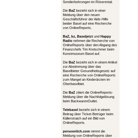
Sondierbohrungen im Röserental.
Die
BaZ
bezieht sich in einer
Meldung über den neuen
Geschäftsführer der Aids-Hilfe
beider Basel auf eine Recherche
von OnlineReports.
BaZ, bz,
Baseljetzt
und
Happy
Radio
nehmen die Recherche von
OnlineReports über den Abgang des
Finanzchefs Tim Kretschmer beim
Kunstmuseum Basel auf.
Die
BaZ
bezieht sich in einem Artikel
zur Abstimmung über das
Baselbieter Gesundheitsgesetz auf
eine Recherche von OnlineReports
zum Mangel an Kinderärzten im
Oberbaselbiet.
Die
BaZ
zitiert die OnlineReports-
Meldung über die Nachfolgelösung
beim BackwarenOutlet.
Telebasel
bezieht sich in einem
Beitrag über Ticket-Betrüger beim
Källerstraich auf ein Bild von
OnlineReports.
persoenlich.com
nimmt die
Meldung von OnlineReports über