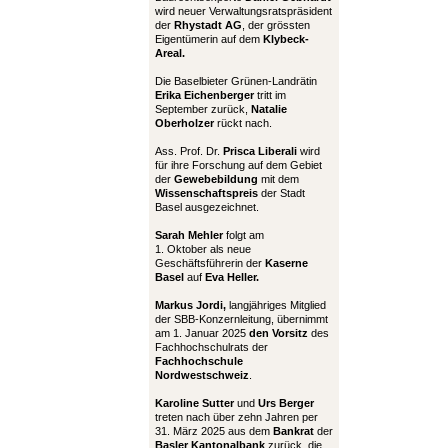
wird neuer Verwaltungsratspräsident
der
Rhystadt AG
, der grössten
Eigentümerin auf dem
Klybeck-
Areal.
Die Baselbieter Grünen-Landrätin
Erika Eichenberger
tritt im
September zurück,
Natalie
Oberholzer
rückt nach.
Ass. Prof. Dr.
Prisca Liberali
wird
für ihre Forschung auf dem Gebiet
der
Gewebebildung
mit dem
Wissenschaftspreis
der Stadt
Basel ausgezeichnet.
Sarah Mehler
folgt am
1. Oktober als neue
Geschäftsführerin der
Kaserne
Basel
auf
Eva Heller.
Markus Jordi,
langjähriges Mitglied
der SBB-Konzernleitung, übernimmt
am 1. Januar 2025
den Vorsitz
des
Fachhochschulrats der
Fachhochschule
Nordwestschweiz
.
Karoline Sutter
und
Urs Berger
treten nach über zehn Jahren per
31. März 2025 aus dem
Bankrat
der
Basler Kantonalbank
zurück, die