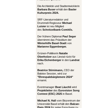
Die Architektin und Stadtentwicklerin
Barbara Buser
erhält den
Basler
Kulturpreis 2024.
SRF-Literaturredaktor und
Drummeli-Regisseur
Michael
Luisier
ist neu Mitglied
des
Schnitzelbank-Comités.
Der frühere Diplomat
Paul Seger
übernimmt das Präsidium der
Winterhilfe Basel-Stadt
von
Marianne Eggenberger.
Grünen-Politikerin
Natalie
Oberholzer
aus Liestal rückt für
Erika Eichenberger
in den
Landrat
nach.
Beatrice Stirnimann,
CEO der
Baloise Session, wird zur
"Ehrespalebärglemere 2024"
ernannt.
Eventmanager
Beat Läuchli
wird
Projektleiter
des
Eurovision Song
Contest (ESC) 2025
in Basel.
Michael N. Hall
vom Biozentrum der
Universität Basel erhält den
Balzan-
Preis 2024
für seine Forschung zu