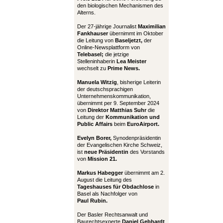
den biologischen Mechanismen des
Alterns.
Der 27-jährige Journalist
Maximilian
Fankhauser
übernimmt im Oktober
die Leitung von
Baseljetzt,
der
Online-Newsplattform von
Telebasel;
die jetzige
Stelleninhaberin
Lea Meister
wechselt zu
Prime News.
Manuela Witzig
, bisherige Leiterin
der deutschsprachigen
Unternehmenskommunikation,
übernimmt per 9. September 2024
von
Direktor Matthias Suhr
die
Leitung der
Kommunikation und
Public Affairs
beim
EuroAirport.
Evelyn Borer,
Synodenpräsidentin
der Evangelischen Kirche Schweiz,
ist
neue Präsidentin
des Vorstands
von
Mission 21.
Markus Habegger
übernimmt am 2.
August die Leitung des
Tageshauses für Obdachlose
in
Basel als Nachfolger von
Paul Rubin.
Der Basler Rechtsanwalt und
Baurechtsexperte
Daniel Gebhardt