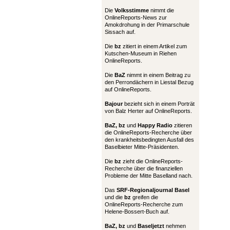
Die
Volksstimme
nimmt die
OnlineReports-News zur
Amokdrohung in der Primarschule
Sissach auf.
Die
bz
zitiert in einem Artikel zum
Kutschen-Museum in Riehen
OnlineReports.
Die
BaZ
nimmt in einem Beitrag zu
den Perrondächern in Liestal Bezug
auf OnlineReports.
Bajour
bezieht sich in einem Porträt
von Balz Herter auf OnlineReports.
BaZ, bz
und
Happy Radio
zitieren
die OnlineReports-Recherche über
den krankheitsbedingten Ausfall des
Baselbieter Mitte-Präsidenten.
Die
bz
zieht die OnlineReports-
Recherche über die finanziellen
Probleme der Mitte Baselland nach.
Das
SRF-Regionaljournal Basel
und die
bz
greifen die
OnlineReports-Recherche zum
Helene-Bossert-Buch auf.
BaZ, bz
und
Baseljetzt
nehmen