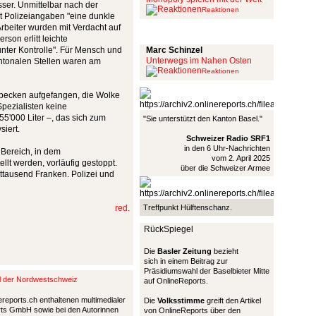
ser. Unmittelbar nach der
Reaktionen
aut Polizeiangaben "eine dunkle
Arbeiter wurden mit Verdacht auf
Schinzel Pommes
rson erlitt leichte
"unter Kontrolle". Für Mensch und
Marc Schinzel
Unterwegs im Nahen Osten
ntonalen Stellen waren am
Reaktionen
gbecken aufgefangen, die Wolke
pezialisten keine
5'000 Liter –, das sich zum
"Sie unterstützt den Kanton Basel."
siert.
Schweizer Radio SRF1
in den 6 Uhr-Nachrichten
 Bereich, in dem
vom 2. April 2025
llt werden, vorläufig gestoppt.
über die Schweizer Armee
ttausend Franken. Polizei und
red.
Treffpunkt Hülftenschanz.
RückSpiegel
Die
Basler Zeitung
bezieht
sich in einem Beitrag zur
Präsidiumswahl der Baselbieter Mitte
al der Nordwestschweiz
auf OnlineReports.
ereports.ch enthaltenen multimedialer
Die
Volksstimme
greift den Artikel
ports GmbH sowie bei den Autorinnen
von OnlineReports über den