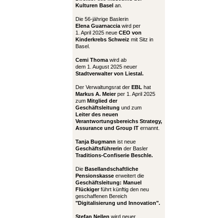
Kulturen Basel
an.
Die 56-jährige Baslerin
Elena Guarnaccia
wird per
1. April 2025 neue
CEO von
Kinderkrebs Schweiz
mit Sitz in
Basel.
Cemi Thoma
wird ab
dem 1. August 2025 neuer
Stadtverwalter von Liestal.
Der Verwaltungsrat der
EBL
hat
Markus A. Meier
per 1. April 2025
zum
Mitglied der
Geschäftsleitung
und zum
Leiter
des neuen
Verantwortungsbereichs Strategy,
Assurance und Group IT
ernannt.
Tanja Bugmann
ist neue
Geschäftsführerin
der Basler
Traditions-Confiserie Beschle.
Die
Basellandschaftliche
Pensionskasse
erweitert die
Geschäftsleitung:
Manuel
Flückiger
führt künftig den neu
geschaffenen Bereich
"Digitalisierung und Innovation".
Stefan Nellen
wird neuer