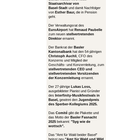
Staatsarchivar von
Basel-Stadt
und damit Nachfolger
von
Esther Baur,
die in Pension
geht.
Der Verwaltungsrat des
EuroAirport
hat
Renaud Paubelle
zum neuen
stellvertretenden
Direktor
ernannt.
Der Bankrat der
Basler
Kantonalbank
hat den 54-jährigen
Christoph Auchli
, CFO des
Konzerns und Mitglied der
Geschäfts- und Konzernleitung, zum
stellvertretenden CEO und
stellvertretenden Vorsitzenden
der Konzernleitung
ernannt.
Der 27-jährige
Lukas Loss,
ausgebildeter Pianist und Gründer
des
Interfinity-Musikfestivals in
Basel,
gewinnt den
Jugendpreis
des Sperber-Kollegiums 2025.
Das
Comité
gibt die Plakette und
das Motto der
Basler Fasnacht
2025
bekannt:
"Syg wie de
wottsch".
Das "Amt für Wald beider Basel"
heisst neu
"Amt für Wald und Wild