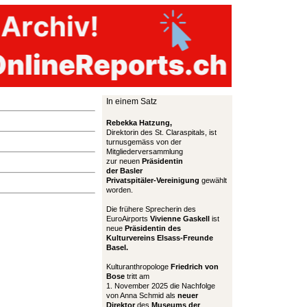
In einem Satz
Rebekka Hatzung,
Direktorin des St. Claraspitals, ist
turnusgemäss von der
Mitgliederversammlung
zur neuen
Präsidentin
der Basler
Privatspitäler-Vereinigung
gewählt
worden.
Die frühere Sprecherin des
EuroAirports
Vivienne Gaskell
ist
neue
Präsidentin des
Kulturvereins Elsass-Freunde
Basel.
Kulturanthropologe
Friedrich von
Bose
tritt am
1. November 2025 die Nachfolge
von Anna Schmid als
neuer
Direktor
des
Museums der