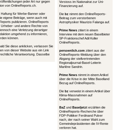
öffentlichungen jeder Art nur gegen
Vorstoss im Nationalrat zur Uni-
tion von OnlineReports.ch.
Finanzierung auf.
nd Haftung für Werbe-Banner oder
Die
bz
nimmt den OnlineReports-
die eigene Beiträge, wenn auch mit
Beitrag zum verstorbenen
Reports publizieren. OnlineReports
Astrophysiker Maurizio Falanga auf.
 Urheber- und andere Rechte von
 dennoch eine Verletzung derartiger
Prime News
zitiert in einem
Redaktion umgehend zu informieren,
Interview mit dem neuen Baselbieter
werden können.
SP-Fraktionschef Adil Koller
OnlineReports.
bald Sie diese anklicken, verlassen Sie
en von dieser Website aus ein Link
persoenlich.com
zitiert aus der
 rechtliche Verantwortung. Dasselbe
OnlineReports-Meldung über den
Abgang der stellvertretenden
Regionaljournal-Basel-Leiterin
Marlène Sandrin.
Prime News
nimmt in einem Artikel
über die Krise in der Mitte Baselland
Bezug auf OnlineReports.
Die
bz
verweist in einem Artikel über
Klima-Massnahmen auf
OnlineReports.
BaZ
und
Baseljetzt
erzählen die
OnlineReports-Recherche über
FDP-Politiker Ferdinand Pulver
nach, der nach seiner Wahl zum
Gemeindepräsidenten die IV-Rente
verloren hat.