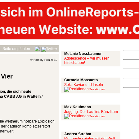
Mit links
Seite empfehlen
Melanie Nussbaumer
Adolescence – wir müssen
© Foto by Polizei BL
hinschauen!
Achtung: Satire!
 Vier
Carmela Monsanto
Sekt, Kaviar und Inseln
Reaktionen
ion, die sich heute
 CABB AG in Pratteln /
Aus meiner Bubble
Max Kaufmann
Jogging: Der Lauf ins Bünzlitum
Reaktionen
die weitherum hörbare Explosion
Alles mit scharf
der dadurch komplett zerstört
ter weit.
Andrea Strahm
Monopoly spielen mit der Welt