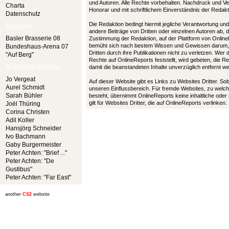
und Autoren. Alle Rechte vorbehalten. Nachdruck und Ver
Charta
Honorar und mit schriftlichem Einverständnis der Redak
Datenschutz
Die Redaktion bedingt hiermit jegliche Verantwortung u
Dossier
andere Beiträge von Dritten oder einzelnen Autoren ab, 
Basler Brasserie 08
Zustimmung der Redaktion, auf der Plattform von Online
bemüht sich nach bestem Wissen und Gewissen darum,
Bundeshaus-Arena 07
Dritten durch ihre Publikationen nicht zu verletzen. Wer
"Auf Berg"
Rechte auf OnlineReports feststellt, wird gebeten, die 
Kolumne-Archiv
damit die beanstandeten Inhalte unverzüglich entfernt 
Jo Vergeat
Auf dieser Website gibt es Links zu Websites Dritter. So
Aurel Schmidt
unseren Einflussbereich. Für fremde Websites, zu welch
Sarah Bühler
besteht, übernimmt OnlineReports keine inhaltliche oder
gilt für Websites Dritter, die auf OnlineReports verlinken.
Joël Thüring
Corina Christen
Adil Koller
Hansjörg Schneider
Ivo Bachmann
Gaby Burgermeister
Peter Achten: "Brief ..."
Peter Achten: "De
Gustibus"
Peter Achten: "Far East"
another
CS2
website