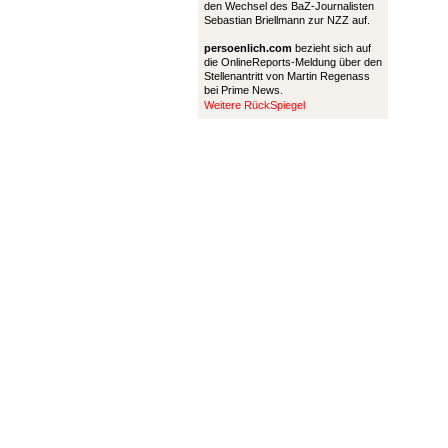
den Wechsel des BaZ-Journalisten
Sebastian Briellmann zur NZZ auf.
persoenlich.com
bezieht sich auf
die OnlineReports-Meldung über den
Stellenantritt von Martin Regenass
bei Prime News.
Weitere RückSpiegel