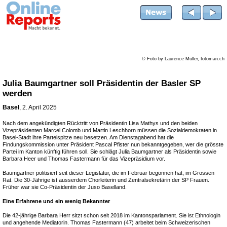
© Foto by Laurence Müller, fotoman.ch
Julia Baumgartner soll Präsidentin der Basler SP
werden
Basel
, 2. April 2025
Nach dem angekündigten Rücktritt von Präsidentin Lisa Mathys und den beiden
Vizepräsidenten Marcel Colomb und Martin Leschhorn müssen die Sozialdemokraten in
Basel-Stadt ihre Parteispitze neu besetzen. Am Dienstagabend hat die
Findungskommission unter Präsident Pascal Pfister nun bekanntgegeben, wer die grösste
Partei im Kanton künftig führen soll. Sie schlägt Julia Baumgartner als Präsidentin sowie
Barbara Heer und Thomas Fastermann für das Vizepräsidium vor.
Baumgartner politisiert seit dieser Legislatur, die im Februar begonnen hat, im Grossen
Rat. Die 30-Jährige ist ausserdem Chorleiterin und Zentralsekretärin der SP Frauen.
Früher war sie Co-Präsidentin der Juso Baselland.
Eine Erfahrene und ein wenig Bekannter
Die 42-jährige Barbara Herr sitzt schon seit 2018 im Kantonsparlament. Sie ist Ethnologin
und angehende Mediatorin. Thomas Fastermann (47) arbeitet beim Schweizerischen