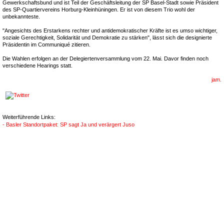
Gewerkschaftsbund und ist Teil der Geschäftsleitung der SP Basel-Stadt sowie Präsident
des SP-Quartiervereins Horburg-Kleinhüningen. Er ist von diesem Trio wohl der
unbekannteste.
"Angesichts des Erstarkens rechter und antidemokratischer Kräfte ist es umso wichtiger,
soziale Gerechtigkeit, Solidarität und Demokratie zu stärken", lässt sich die designierte
Präsidentin im Communiqué zitieren.
Die Wahlen erfolgen an der Delegiertenversammlung vom 22. Mai. Davor finden noch
verschiedene Hearings statt.
jam.
Weiterführende Links:
- Basler Standortpaket: SP sagt Ja und verärgert Juso